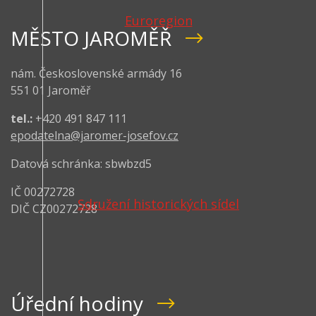
Euroregion
MĚSTO JAROMĚŘ
nám. Československé armády 16
551 01 Jaroměř
tel.:
+420 491 847 111
epodatelna@jaromer-josefov.cz
Datová schránka: sbwbzd5
IČ 00272728
Sdružení historických sídel
DIČ CZ00272728
Úřední hodiny