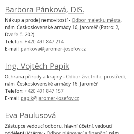
Barbora Pánková, DiS.
Nákup a prodej nemovitostí -
Odbor majetku města
,
nám. Československé armády 16, Jaroměř
(Patro: 2,
Dveře č.: 202)
Telefon:
+420 491 847 214
E-mail:
pankova@jaromer-josefov.cz
Ing. Vojtěch Papík
Ochrana přírody a krajiny -
Odbor životního prostředí
,
nám. Československé armády 16, Jaroměř
Telefon:
+420 491 847 157
E-mail:
papik@jaromer-josefov.cz
Eva Paulusová
Zástupce vedoucí odboru, hlavní účetní, vedoucí
oddělení účtárny -
Odbor plánovací a finanční
,
nám.