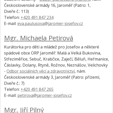
Československé armády 16, Jaroměř
(Patro: 1,
Dveře č.: 113)
Telefon:
+420 491 847 234
E-mail:
eva.paulusova@jaromer-josefov.cz
Mgr. Michaela Petirová
Kurátorka pro děti a mládež pro Josefov a některé
spádové obce ORP Jaroměř: Malá a Velká Bukovina,
Střeziměřice, Sebuč, Krabčice, Zaječí, Běluň, Heřmanice,
Čáslavky, Dolany, Rtyně, Rožnov, Neznášov, Velichovky
-
Odbor sociálních věcí a zdravotnictví
,
nám.
Československé armády 3, Jaroměř
(Patro: přízemí,
Dveře č.: 7)
Telefon:
+420 491 847 265
E-mail:
petirova@jaromer-josefov.cz
Mgr. Jiří Pilný