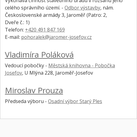
Vykonává činnost stavebního úřadu v rozsahu jeho
celého správního území. -
Odbor výstavby
,
nám.
Československé armády 3, Jaroměř
(Patro: 2,
Dveře č.: 1)
Telefon:
+420 491 847 169
E-mail:
pohoralek@jaromer-josefov.cz
Vladimíra Poláková
Vedoucí pobočky -
Městská knihovna - Pobočka
Josefov
,
U Mlýna 228, Jaroměř-Josefov
Miroslav Prouza
Předseda výboru -
Osadní výbor Starý Ples