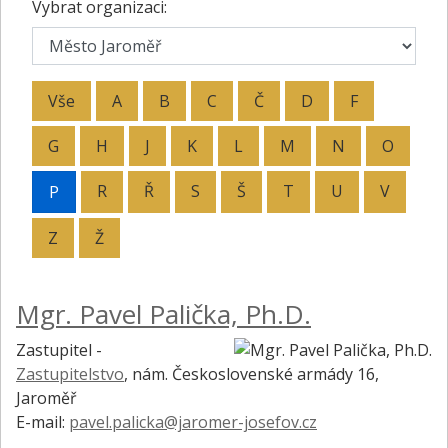
Vybrat organizaci:
Vše
A
B
C
Č
D
F
G
H
J
K
L
M
N
O
R
Ř
S
Š
T
U
V
P
Z
Ž
Mgr. Pavel Palička, Ph.D.
Zastupitel -
Zastupitelstvo
,
nám. Československé armády 16,
Jaroměř
E-mail:
pavel.palicka@jaromer-josefov.cz