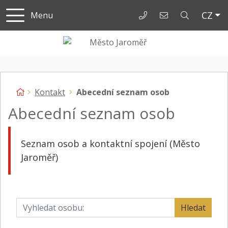
Čes
CZ
Menu
+420 491 847 111
epodatelna@jar
Úvodní stránka
Kontakt
Abecední seznam osob
Abecední seznam osob
Seznam osob a kontaktní spojení (Město
Jaroměř)
Vyhledat osobu:
Hledat