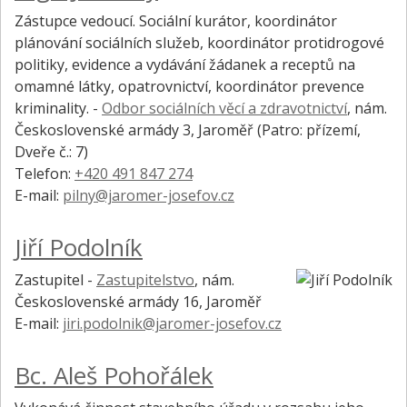
Zástupce vedoucí. Sociální kurátor, koordinátor
plánování sociálních služeb, koordinátor protidrogové
politiky, evidence a vydávání žádanek a receptů na
omamné látky, opatrovnictví, koordinátor prevence
kriminality. -
Odbor sociálních věcí a zdravotnictví
,
nám.
Československé armády 3, Jaroměř
(Patro: přízemí,
Dveře č.: 7)
Telefon:
+420 491 847 274
E-mail:
pilny@jaromer-josefov.cz
Jiří Podolník
Zastupitel -
Zastupitelstvo
,
nám.
Československé armády 16, Jaroměř
E-mail:
jiri.podolnik@jaromer-josefov.cz
Bc. Aleš Pohořálek