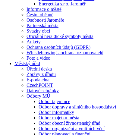
Energetika s.r.o. Jaroměř
Informace o městě
Čestní občané
Osobnosti Jaroměře
Partnerská města
Svazky obcí
Oficiální heraldické symboly města
Ankety
Ochrana osobních údajů (GDPR)
Whistleblowing - ochrana oznamovatelů
Foto a video
Městský úřad
Úřední deska
Zprávy z úřadu
E-podatelna
CzechPOINT
Datové schránky
Odbory MÚ
Odbor tajemnice
Odbor dopravy a silničního hospodářství
Odbor informatiky
Odbor majetku města
Odbor obecní živnostenský úřad
Odbor organizační a vnitřních věcí
Odbor plánovací a finanční