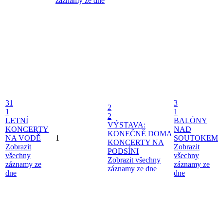
záznamy ze dne
31
3
2
1
1
2
LETNÍ
BALÓNY
VÝSTAVA:
KONCERTY
NAD
KONEČNĚ DOMA
NA VODĚ
1
SOUTOKEM
KONCERTY NA
Zobrazit
Zobrazit
PODSÍNI
všechny
všechny
Zobrazit všechny
záznamy ze
záznamy ze
záznamy ze dne
dne
dne