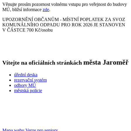
Věnujte prosím pozornost volnému vstupu pro veřejnost do budovy
MÚ, bližsí informace
zde
.
UPOZORNĚNÍ OBČANŮM - MÍSTNÍ POPLATEK ZA SVOZ
KOMUNÁLNÍHO ODPADU PRO ROK 2026 JE STANOVEN
V ČÁSTCE 700 Kč/osobu
města
Jaroměř
Vítejte na oficiálních stránkách
úřední deska
rezervační systém
odbory MÚ
městská policie
Mapa webu
Verze pro seniory