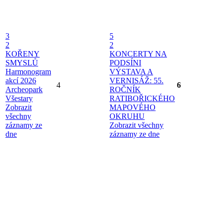
3
5
2
2
KOŘENY
KONCERTY NA
SMYSLŮ
PODSÍNI
Harmonogram
VÝSTAVA A
akcí 2026
VERNISÁŽ: 55.
4
6
Archeopark
ROČNÍK
Všestary
RATIBOŘICKÉHO
Zobrazit
MAPOVÉHO
všechny
OKRUHU
záznamy ze
Zobrazit všechny
dne
záznamy ze dne