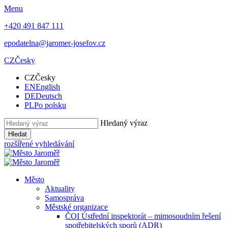
Menu
+420 491 847 111
epodatelna@jaromer-josefov.cz
CZ
Česky
CZ
Česky
EN
English
DE
Deutsch
PL
Po polsku
Hledaný výraz
Hledat
rozšířené vyhledávání
Město
Aktuality
Samospráva
Městské organizace
ČOI Ústřední inspektorát – mimosoudním řešení
spotřebitelských sporů (ADR)