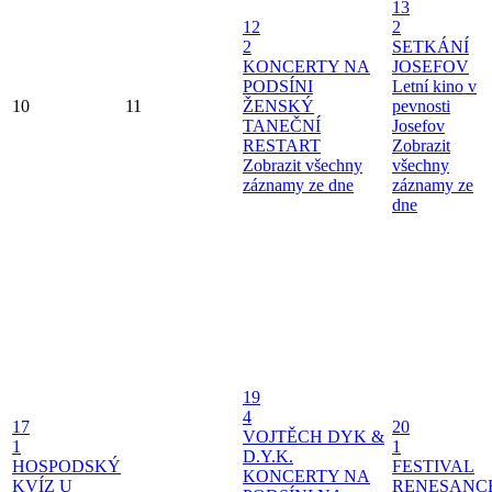
13
12
2
2
SETKÁNÍ
KONCERTY NA
JOSEFOV
PODSÍNI
Letní kino v
10
11
ŽENSKÝ
pevnosti
TANEČNÍ
Josefov
RESTART
Zobrazit
Zobrazit všechny
všechny
záznamy ze dne
záznamy ze
dne
19
4
17
20
VOJTĚCH DYK &
1
1
D.Y.K.
HOSPODSKÝ
FESTIVAL
KONCERTY NA
KVÍZ U
RENESANC