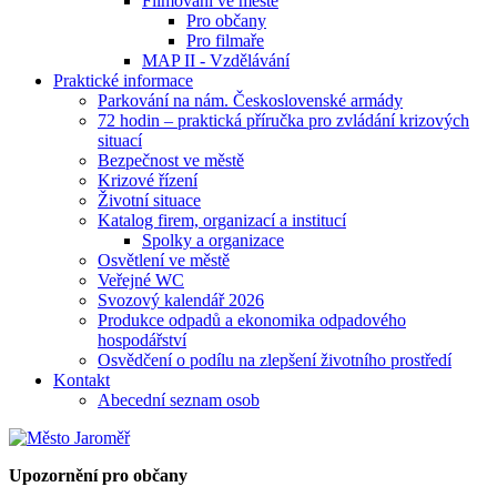
Filmování ve městě
Pro občany
Pro filmaře
MAP II - Vzdělávání
Praktické informace
Parkování na nám. Československé armády
72 hodin – praktická příručka pro zvládání krizových
situací
Bezpečnost ve městě
Krizové řízení
Životní situace
Katalog firem, organizací a institucí
Spolky a organizace
Osvětlení ve městě
Veřejné WC
Svozový kalendář 2026
Produkce odpadů a ekonomika odpadového
hospodářství
Osvědčení o podílu na zlepšení životního prostředí
Kontakt
Abecední seznam osob
Upozornění pro občany