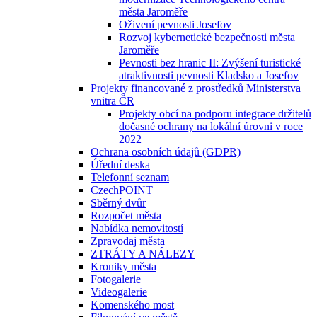
města Jaroměře
Oživení pevnosti Josefov
Rozvoj kybernetické bezpečnosti města
Jaroměře
Pevnosti bez hranic II: Zvýšení turistické
atraktivnosti pevnosti Kladsko a Josefov
Projekty financované z prostředků Ministerstva
vnitra ČR
Projekty obcí na podporu integrace držitelů
dočasné ochrany na lokální úrovni v roce
2022
Ochrana osobních údajů (GDPR)
Úřední deska
Telefonní seznam
CzechPOINT
Sběrný dvůr
Rozpočet města
Nabídka nemovitostí
Zpravodaj města
ZTRÁTY A NÁLEZY
Kroniky města
Fotogalerie
Videogalerie
Komenského most