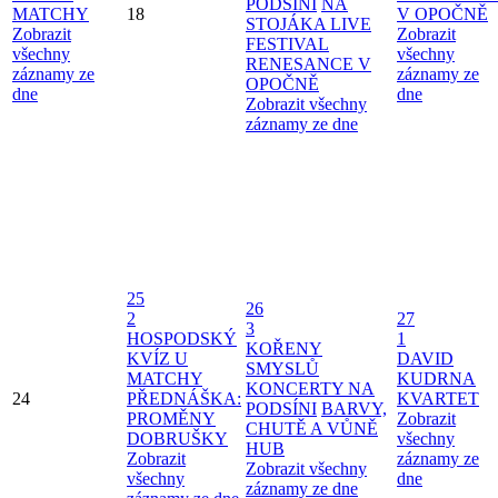
PODSÍNI
NA
MATCHY
18
V OPOČNĚ
STOJÁKA LIVE
Zobrazit
Zobrazit
FESTIVAL
všechny
všechny
RENESANCE V
záznamy ze
záznamy ze
OPOČNĚ
dne
dne
Zobrazit všechny
záznamy ze dne
25
26
2
27
3
HOSPODSKÝ
1
KOŘENY
KVÍZ U
DAVID
SMYSLŮ
MATCHY
KUDRNA
KONCERTY NA
24
PŘEDNÁŠKA:
KVARTET
PODSÍNI
BARVY,
PROMĚNY
Zobrazit
CHUTĚ A VŮNĚ
DOBRUŠKY
všechny
HUB
Zobrazit
záznamy ze
Zobrazit všechny
všechny
dne
záznamy ze dne