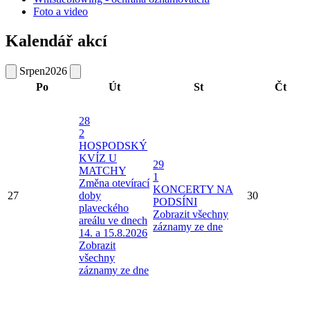
Foto a video
Kalendář akcí
Srpen
2026
Po
Út
St
Čt
28
2
HOSPODSKÝ
KVÍZ U
29
MATCHY
1
Změna otevírací
KONCERTY NA
27
doby
30
PODSÍNI
plaveckého
Zobrazit všechny
areálu ve dnech
záznamy ze dne
14. a 15.8.2026
Zobrazit
všechny
záznamy ze dne