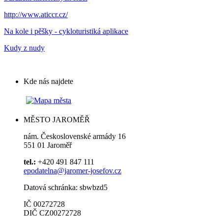
http://www.aticcr.cz/
Na kole i pěšky - cykloturistiká aplikace
Kudy z nudy
Kde nás najdete
MĚSTO JAROMĚŘ
nám. Československé armády 16
551 01 Jaroměř
tel.:
+420 491 847 111
epodatelna@jaromer-josefov.cz
Datová schránka: sbwbzd5
IČ 00272728
DIČ CZ00272728