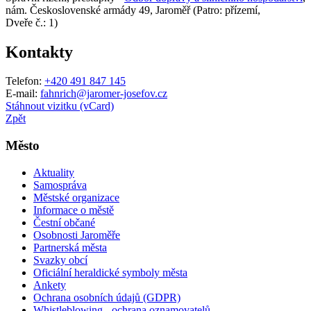
nám. Československé armády 49, Jaroměř (Patro: přízemí,
Dveře č.: 1)
Kontakty
Telefon:
+420 491 847 145
E-mail:
fahnrich@jaromer-josefov.cz
Stáhnout vizitku (vCard)
Zpět
Město
Aktuality
Samospráva
Městské organizace
Informace o městě
Čestní občané
Osobnosti Jaroměře
Partnerská města
Svazky obcí
Oficiální heraldické symboly města
Ankety
Ochrana osobních údajů (GDPR)
Whistleblowing - ochrana oznamovatelů