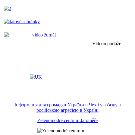
Videoreportáže
Інформація для громадян України в Чехії у зв'язку з
російською агресією в Україні
Zelenomodré centrum Jaroměře