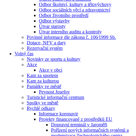
Odbor školství, kultury a tělovýchovy
Odbor sociálních věcí a zdravotnictví
Odbor životního prostředí
Odbor výstavby
Útvar starosty
Útvar interního auditu a kontroly
Povinné informace dle zákona č. 106⁄1999 Sb.
Dotace, NFV a dary
Rezervační systém
Volný čas
Novinky ze sportu a kultury
Akce
Akce v obci
Kam za sportem
Kam za kulturou
Památky ve městě
Pevnost Josefov
Turistické informační centrum
Spolky ve městě
Rychlé odkazy
Informace koronavir
Projekty financované z prostředků EU
Dopravní terminál v Jaroměři
Pořízení nových informačních systémů a
modernizace Technologického centra