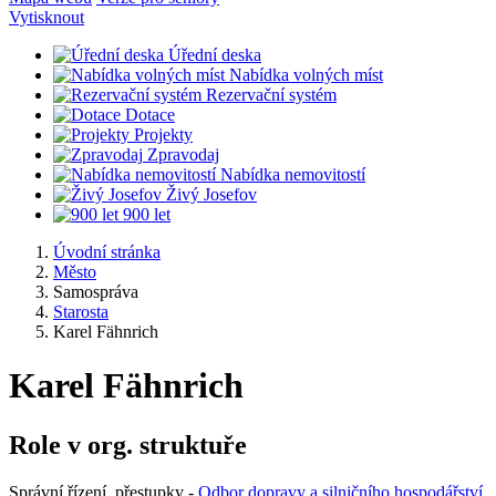
Vytisknout
Úřední deska
Nabídka volných míst
Rezervační systém
Dotace
Projekty
Zpravodaj
Nabídka nemovitostí
Živý Josefov
900 let
Úvodní stránka
Město
Samospráva
Starosta
Karel Fähnrich
Karel Fähnrich
Role v org. struktuře
Správní řízení, přestupky -
Odbor dopravy a silničního hospodářství
,