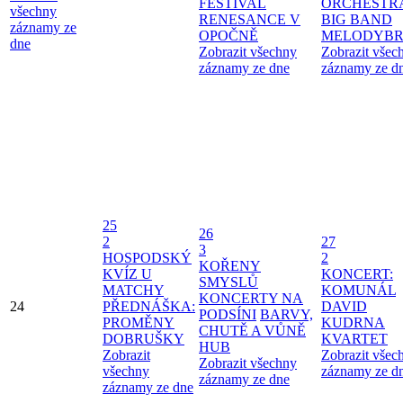
FESTIVAL
ORCHESTR
všechny
RENESANCE V
BIG BAND
záznamy ze
OPOČNĚ
MELODYBR
dne
Zobrazit všechny
Zobrazit všec
záznamy ze dne
záznamy ze d
25
26
2
27
3
HOSPODSKÝ
2
KOŘENY
KVÍZ U
KONCERT:
SMYSLŮ
MATCHY
KOMUNÁL
KONCERTY NA
24
PŘEDNÁŠKA:
DAVID
PODSÍNI
BARVY,
PROMĚNY
KUDRNA
CHUTĚ A VŮNĚ
DOBRUŠKY
KVARTET
HUB
Zobrazit
Zobrazit všec
Zobrazit všechny
všechny
záznamy ze d
záznamy ze dne
záznamy ze dne