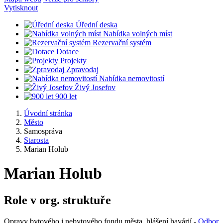
Vytisknout
Úřední deska
Nabídka volných míst
Rezervační systém
Dotace
Projekty
Zpravodaj
Nabídka nemovitostí
Živý Josefov
900 let
Úvodní stránka
Město
Samospráva
Starosta
Marian Holub
Marian Holub
Role v org. struktuře
Opravy bytového i nebytového fondu města, hlášení havárií -
Odbor