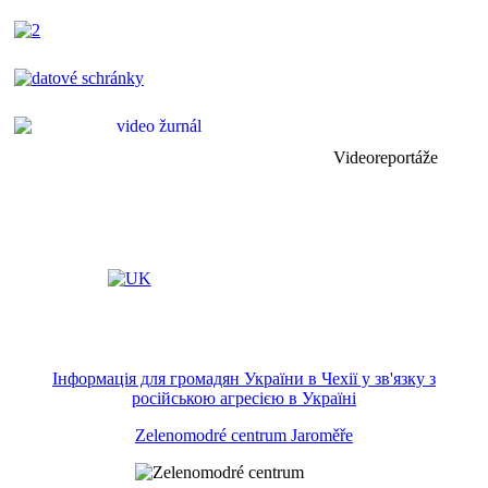
Videoreportáže
Інформація для громадян України в Чехії у зв'язку з
російською агресією в Україні
Zelenomodré centrum Jaroměře