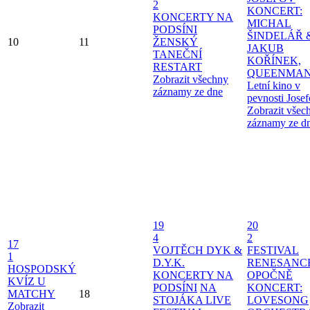
2
KONCERT:
KONCERTY NA
MICHAL
PODSÍNI
ŠINDELÁŘ 
10
11
ŽENSKÝ
JAKUB
TANEČNÍ
KOŘÍNEK,
RESTART
QUEENMAN
Zobrazit všechny
Letní kino v
záznamy ze dne
pevnosti Jose
Zobrazit všec
záznamy ze d
19
20
4
2
17
VOJTĚCH DYK &
FESTIVAL
1
D.Y.K.
RENESANC
HOSPODSKÝ
KONCERTY NA
OPOČNĚ
KVÍZ U
PODSÍNI
NA
KONCERT:
MATCHY
18
STOJÁKA LIVE
LOVESONG
Zobrazit