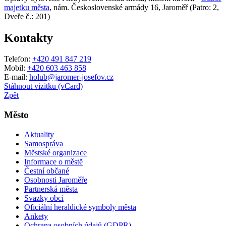
majetku města
, nám. Československé armády 16, Jaroměř (Patro: 2,
Dveře č.: 201)
Kontakty
Telefon:
+420 491 847 219
Mobil:
+420 603 463 858
E-mail:
holub@jaromer-josefov.cz
Stáhnout vizitku (vCard)
Zpět
Město
Aktuality
Samospráva
Městské organizace
Informace o městě
Čestní občané
Osobnosti Jaroměře
Partnerská města
Svazky obcí
Oficiální heraldické symboly města
Ankety
Ochrana osobních údajů (GDPR)