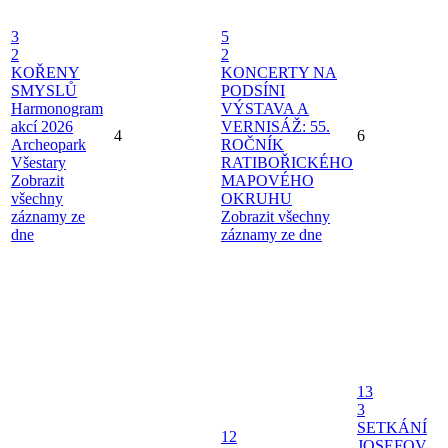
3
5
2
2
KOŘENY
KONCERTY NA
SMYSLŮ
PODSÍNI
Harmonogram
VÝSTAVA A
akcí 2026
VERNISÁŽ: 55.
4
6
Archeopark
ROČNÍK
Všestary
RATIBOŘICKÉHO
Zobrazit
MAPOVÉHO
všechny
OKRUHU
záznamy ze
Zobrazit všechny
dne
záznamy ze dne
13
3
SETKÁNÍ
12
JOSEFOV