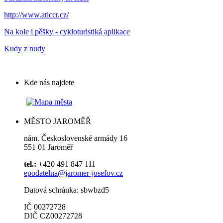
http://www.aticcr.cz/
Na kole i pěšky - cykloturistiká aplikace
Kudy z nudy
Kde nás najdete
MĚSTO JAROMĚŘ
nám. Československé armády 16
551 01 Jaroměř
tel.:
+420 491 847 111
epodatelna@jaromer-josefov.cz
Datová schránka: sbwbzd5
IČ 00272728
DIČ CZ00272728