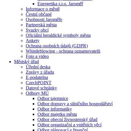
Energetika s.r.o. Jaroměř
Informace o městě
Čestní občané
Osobnosti Jaroměře
Partnerská města
Svazky obcí
Oficiální heraldické symboly města
Ankety
Ochrana osobních údajů (GDPR)
Whistleblowing - ochrana oznamovatelů
Foto a video
Městský úřad
Úřední deska
Zprávy z úřadu
E-podatelna
CzechPOINT
Datové schránky
Odbory MÚ
Odbor tajemnice
Odbor dopravy a silničního hospodářství
Odbor informatiky
Odbor majetku města
Odbor obecní živnostenský úřad
Odbor organizační a vnitřních věcí
Odbor plánovací a finanční