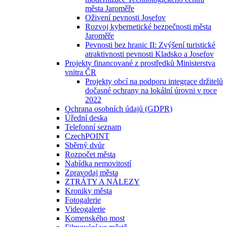
města Jaroměře
Oživení pevnosti Josefov
Rozvoj kybernetické bezpečnosti města
Jaroměře
Pevnosti bez hranic II: Zvýšení turistické
atraktivnosti pevnosti Kladsko a Josefov
Projekty financované z prostředků Ministerstva
vnitra ČR
Projekty obcí na podporu integrace držitelů
dočasné ochrany na lokální úrovni v roce
2022
Ochrana osobních údajů (GDPR)
Úřední deska
Telefonní seznam
CzechPOINT
Sběrný dvůr
Rozpočet města
Nabídka nemovitostí
Zpravodaj města
ZTRÁTY A NÁLEZY
Kroniky města
Fotogalerie
Videogalerie
Komenského most