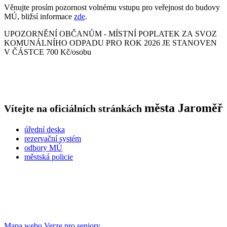
Věnujte prosím pozornost volnému vstupu pro veřejnost do budovy
MÚ, bližsí informace
zde
.
UPOZORNĚNÍ OBČANŮM - MÍSTNÍ POPLATEK ZA SVOZ
KOMUNÁLNÍHO ODPADU PRO ROK 2026 JE STANOVEN
V ČÁSTCE 700 Kč/osobu
města
Jaroměř
Vítejte na oficiálních stránkách
úřední deska
rezervační systém
odbory MÚ
městská policie
Mapa webu
Verze pro seniory