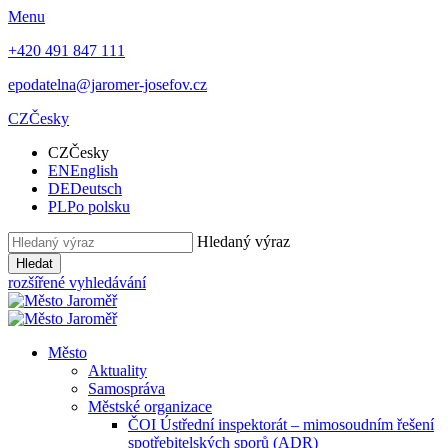
Menu
+420 491 847 111
epodatelna@jaromer-josefov.cz
CZ
Česky
CZ
Česky
EN
English
DE
Deutsch
PL
Po polsku
Hledaný výraz
Hledat
rozšířené vyhledávání
Město
Aktuality
Samospráva
Městské organizace
ČOI Ústřední inspektorát – mimosoudním řešení
spotřebitelských sporů (ADR)