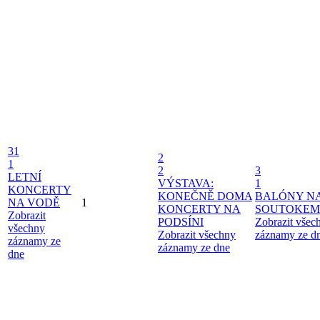
31
2
1
2
3
LETNÍ
VÝSTAVA:
1
KONCERTY
KONEČNĚ DOMA
BALÓNY N
NA VODĚ
1
KONCERTY NA
SOUTOKEM
Zobrazit
PODSÍNI
Zobrazit všec
všechny
Zobrazit všechny
záznamy ze d
záznamy ze
záznamy ze dne
dne