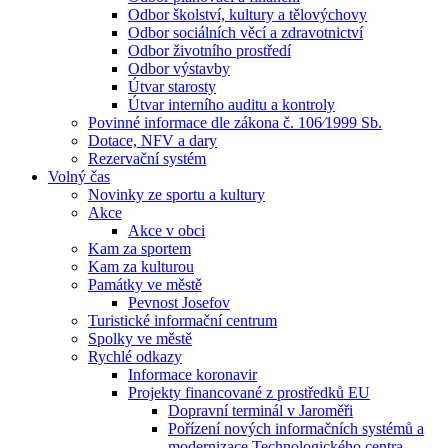
Odbor školství, kultury a tělovýchovy
Odbor sociálních věcí a zdravotnictví
Odbor životního prostředí
Odbor výstavby
Útvar starosty
Útvar interního auditu a kontroly
Povinné informace dle zákona č. 106⁄1999 Sb.
Dotace, NFV a dary
Rezervační systém
Volný čas
Novinky ze sportu a kultury
Akce
Akce v obci
Kam za sportem
Kam za kulturou
Památky ve městě
Pevnost Josefov
Turistické informační centrum
Spolky ve městě
Rychlé odkazy
Informace koronavir
Projekty financované z prostředků EU
Dopravní terminál v Jaroměři
Pořízení nových informačních systémů a
modernizace Technologického centra