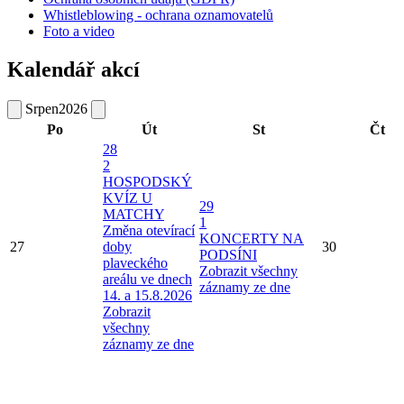
Whistleblowing - ochrana oznamovatelů
Foto a video
Kalendář akcí
Srpen
2026
Po
Út
St
Čt
28
2
HOSPODSKÝ
KVÍZ U
29
MATCHY
1
Změna otevírací
KONCERTY NA
27
doby
30
PODSÍNI
plaveckého
Zobrazit všechny
areálu ve dnech
záznamy ze dne
14. a 15.8.2026
Zobrazit
všechny
záznamy ze dne