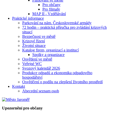
Filmování ve městě
Pro občany
Pro filmaře
MAP II - Vzdělávání
Praktické informace
Parkování na nám. Československé armády
72 hodin – praktická příručka pro zvládání krizových
situací
Bezpečnost ve městě
Krizové řízení
Životní situace
Katalog firem, organizací a institucí
Spolky a organizace
Osvětlení ve městě
Veřejné WC
Svozový kalendář 2026
Produkce odpadů a ekonomika odpadového
hospodářství
Osvědčení o podílu na zlepšení životního prostředí
Kontakt
Abecední seznam osob
Upozornění pro občany