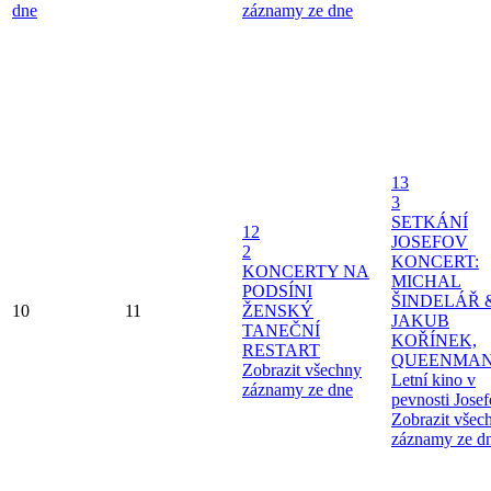
dne
záznamy ze dne
13
3
SETKÁNÍ
12
JOSEFOV
2
KONCERT:
KONCERTY NA
MICHAL
PODSÍNI
ŠINDELÁŘ 
10
11
ŽENSKÝ
JAKUB
TANEČNÍ
KOŘÍNEK,
RESTART
QUEENMAN
Zobrazit všechny
Letní kino v
záznamy ze dne
pevnosti Jose
Zobrazit všec
záznamy ze d