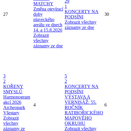
29
MATCHY
1
Změna otevírací
KONCERTY NA
27
doby
30
PODSÍNI
plaveckého
Zobrazit všechny
areálu ve dnech
záznamy ze dne
14. a 15.8.2026
Zobrazit
všechny
záznamy ze dne
3
5
2
2
KOŘENY
KONCERTY NA
SMYSLŮ
PODSÍNI
Harmonogram
VÝSTAVA A
akcí 2026
VERNISÁŽ: 55.
4
6
Archeopark
ROČNÍK
Všestary
RATIBOŘICKÉHO
Zobrazit
MAPOVÉHO
všechny
OKRUHU
záznamy ze
Zobrazit všechny