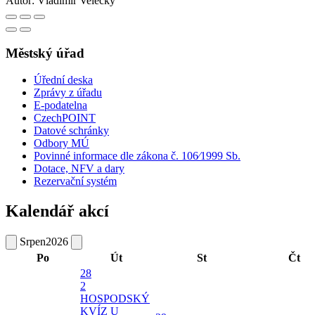
Autor:
Vladimír Velecký
Městský úřad
Úřední deska
Zprávy z úřadu
E-podatelna
CzechPOINT
Datové schránky
Odbory MÚ
Povinné informace dle zákona č. 106⁄1999 Sb.
Dotace, NFV a dary
Rezervační systém
Kalendář akcí
Srpen
2026
Po
Út
St
Čt
28
2
HOSPODSKÝ
KVÍZ U