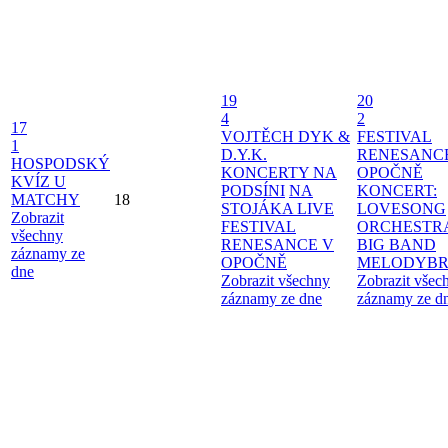
19
20
4
2
17
VOJTĚCH DYK &
FESTIVAL
1
D.Y.K.
RENESANC
HOSPODSKÝ
KONCERTY NA
OPOČNĚ
KVÍZ U
PODSÍNI
NA
KONCERT:
MATCHY
18
STOJÁKA LIVE
LOVESONG
Zobrazit
FESTIVAL
ORCHESTR
všechny
RENESANCE V
BIG BAND
záznamy ze
OPOČNĚ
MELODYBR
dne
Zobrazit všechny
Zobrazit všec
záznamy ze dne
záznamy ze d