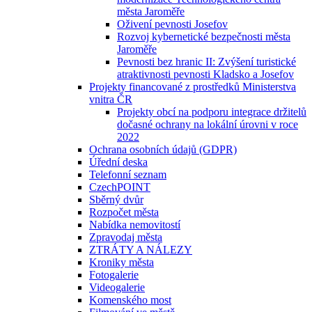
města Jaroměře
Oživení pevnosti Josefov
Rozvoj kybernetické bezpečnosti města
Jaroměře
Pevnosti bez hranic II: Zvýšení turistické
atraktivnosti pevnosti Kladsko a Josefov
Projekty financované z prostředků Ministerstva
vnitra ČR
Projekty obcí na podporu integrace držitelů
dočasné ochrany na lokální úrovni v roce
2022
Ochrana osobních údajů (GDPR)
Úřední deska
Telefonní seznam
CzechPOINT
Sběrný dvůr
Rozpočet města
Nabídka nemovitostí
Zpravodaj města
ZTRÁTY A NÁLEZY
Kroniky města
Fotogalerie
Videogalerie
Komenského most