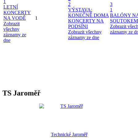
1
2
3
LETNÍ
VÝSTAVA:
1
KONCERTY
KONEČNĚ DOMA
BALÓNY N
NA VODĚ
1
KONCERTY NA
SOUTOKEM
Zobrazit
PODSÍNI
Zobrazit všec
všechny
Zobrazit všechny
záznamy ze d
záznamy ze
záznamy ze dne
dne
TS Jaroměř
Technické Jaroměř