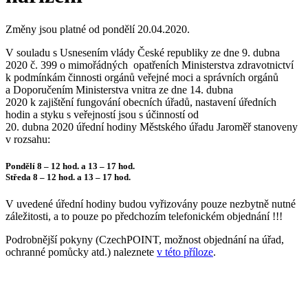
Změny jsou platné od pondělí 20.04.2020.
V souladu s Usnesením vlády České republiky ze dne 9. dubna
2020 č. 399 o mimořádných opatřeních Ministerstva zdravotnictví
k podmínkám činnosti orgánů veřejné moci a správních orgánů
a Doporučením Ministerstva vnitra ze dne 14. dubna
2020 k zajištění fungování obecních úřadů, nastavení úředních
hodin a styku s veřejností jsou s účinností od
20. dubna 2020 úřední hodiny Městského úřadu Jaroměř stanoveny
v rozsahu:
Pondělí 8 – 12 hod. a 13 – 17 hod.
Středa 8 – 12 hod. a 13 – 17 hod.
V uvedené úřední hodiny budou vyřizovány pouze nezbytně nutné
záležitosti, a to pouze po předchozím telefonickém objednání !!!
Podrobnější pokyny (CzechPOINT, možnost objednání na úřad,
ochranné pomůcky atd.) naleznete
v této příloze
.