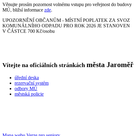
Věnujte prosím pozornost volnému vstupu pro veřejnost do budovy
MÚ, bližsí informace
zde
.
UPOZORNĚNÍ OBČANŮM - MÍSTNÍ POPLATEK ZA SVOZ
KOMUNÁLNÍHO ODPADU PRO ROK 2026 JE STANOVEN
V ČÁSTCE 700 Kč/osobu
města
Jaroměř
Vítejte na oficiálních stránkách
úřední deska
rezervační systém
odbory MÚ
městská policie
Mapa webu
Verze pro seniory