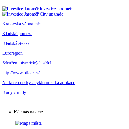
Investice Jaroměř
City upgrade
Královská věnná města
Kladské pomezí
Kladská stezka
Euroregion
Sdružení historických sídel
http://www.aticcr.cz/
Na kole i pěšky - cykloturistiká aplikace
Kudy z nudy
Kde nás najdete