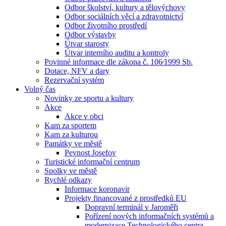
Odbor školství, kultury a tělovýchovy
Odbor sociálních věcí a zdravotnictví
Odbor životního prostředí
Odbor výstavby
Útvar starosty
Útvar interního auditu a kontroly
Povinné informace dle zákona č. 106⁄1999 Sb.
Dotace, NFV a dary
Rezervační systém
Volný čas
Novinky ze sportu a kultury
Akce
Akce v obci
Kam za sportem
Kam za kulturou
Památky ve městě
Pevnost Josefov
Turistické informační centrum
Spolky ve městě
Rychlé odkazy
Informace koronavir
Projekty financované z prostředků EU
Dopravní terminál v Jaroměři
Pořízení nových informačních systémů a
modernizace Technologického centra