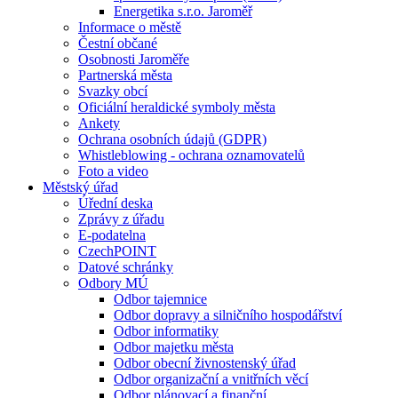
Energetika s.r.o. Jaroměř
Informace o městě
Čestní občané
Osobnosti Jaroměře
Partnerská města
Svazky obcí
Oficiální heraldické symboly města
Ankety
Ochrana osobních údajů (GDPR)
Whistleblowing - ochrana oznamovatelů
Foto a video
Městský úřad
Úřední deska
Zprávy z úřadu
E-podatelna
CzechPOINT
Datové schránky
Odbory MÚ
Odbor tajemnice
Odbor dopravy a silničního hospodářství
Odbor informatiky
Odbor majetku města
Odbor obecní živnostenský úřad
Odbor organizační a vnitřních věcí
Odbor plánovací a finanční