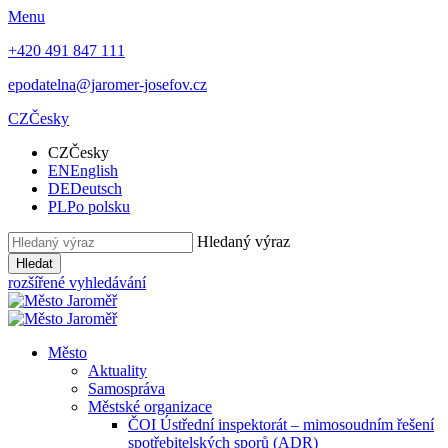
Menu
+420 491 847 111
epodatelna@jaromer-josefov.cz
CZ
Česky
CZ
Česky
EN
English
DE
Deutsch
PL
Po polsku
Hledaný výraz
Hledat
rozšířené vyhledávání
Město
Aktuality
Samospráva
Městské organizace
ČOI Ústřední inspektorát – mimosoudním řešení
spotřebitelských sporů (ADR)