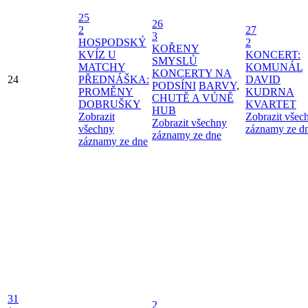
25
26
2
27
3
HOSPODSKÝ
2
KOŘENY
KVÍZ U
KONCERT:
SMYSLŮ
MATCHY
KOMUNÁL
KONCERTY NA
24
PŘEDNÁŠKA:
DAVID
PODSÍNI
BARVY,
PROMĚNY
KUDRNA
CHUTĚ A VŮNĚ
DOBRUŠKY
KVARTET
HUB
Zobrazit
Zobrazit všec
Zobrazit všechny
všechny
záznamy ze d
záznamy ze dne
záznamy ze dne
31
2