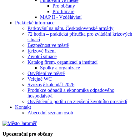
Filmování ve městě
Pro občany
Pro filmaře
MAP II - Vzdělávání
Praktické informace
Parkování na nám. Československé armády
72 hodin – praktická příručka pro zvládání krizových
situací
Bezpečnost ve městě
Krizové řízení
Životní situace
Katalog firem, organizací a institucí
Spolky a organizace
Osvětlení ve městě
Veřejné WC
Svozový kalendář 2026
Produkce odpadů a ekonomika odpadového
hospodářství
Osvědčení o podílu na zlepšení životního prostředí
Kontakt
Abecední seznam osob
Upozornění pro občany