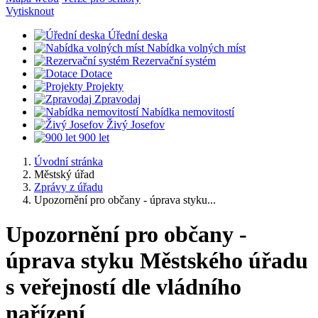
Vytisknout
Úřední deska
Nabídka volných míst
Rezervační systém
Dotace
Projekty
Zpravodaj
Nabídka nemovitostí
Živý Josefov
900 let
Úvodní stránka
Městský úřad
Zprávy z úřadu
Upozornění pro občany - úprava styku...
Upozornění pro občany -
úprava styku Městského úřadu
s veřejností dle vládního
nařízení