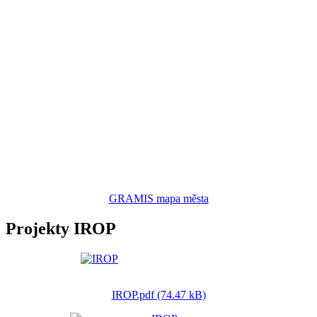
GRAMIS mapa města
Projekty IROP
IROP.pdf (74.47 kB)