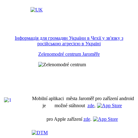
Інформація для громадян України в Чехії у зв'язку з
російською агресією в Україні
Zelenomodré centrum Jaroměře
Mobilní aplikaci města Jaroměř pro zařízení android
je možné stáhnout
zde
,
pro Apple zařízení
zde
.