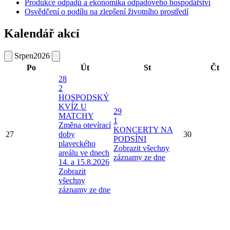
Produkce odpadů a ekonomika odpadového hospodářství
Osvědčení o podílu na zlepšení životního prostředí
Kalendář akcí
Srpen
2026
Po
Út
St
Čt
28
2
HOSPODSKÝ
KVÍZ U
29
MATCHY
1
Změna otevírací
KONCERTY NA
27
doby
30
PODSÍNI
plaveckého
Zobrazit všechny
areálu ve dnech
záznamy ze dne
14. a 15.8.2026
Zobrazit
všechny
záznamy ze dne