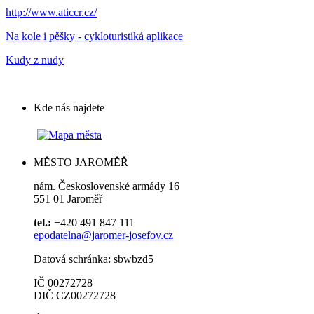
http://www.aticcr.cz/
Na kole i pěšky - cykloturistiká aplikace
Kudy z nudy
Kde nás najdete
MĚSTO JAROMĚŘ
nám. Československé armády 16
551 01 Jaroměř
tel.:
+420 491 847 111
epodatelna@jaromer-josefov.cz
Datová schránka: sbwbzd5
IČ 00272728
DIČ CZ00272728