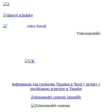
Videoreportáže
Інформація для громадян України в Чехії у зв'язку з
російською агресією в Україні
Zelenomodré centrum Jaroměře