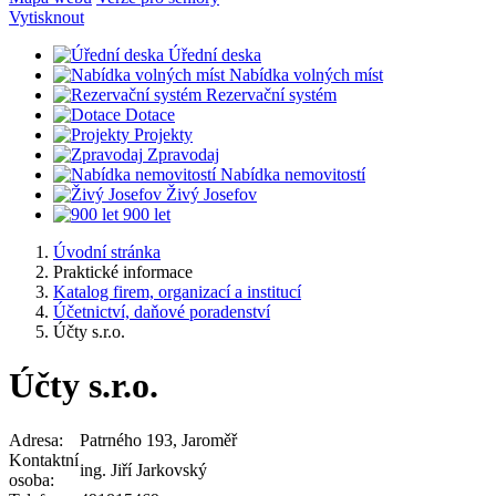
Vytisknout
Úřední deska
Nabídka volných míst
Rezervační systém
Dotace
Projekty
Zpravodaj
Nabídka nemovitostí
Živý Josefov
900 let
Úvodní stránka
Praktické informace
Katalog firem, organizací a institucí
Účetnictví, daňové poradenství
Účty s.r.o.
Účty s.r.o.
Adresa:
Patrného 193, Jaroměř
Kontaktní
ing. Jiří Jarkovský
osoba: