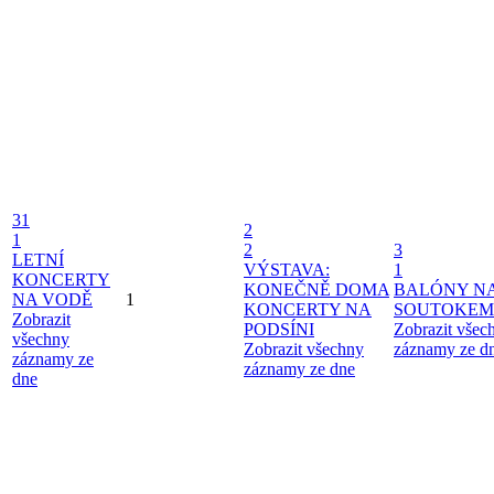
31
2
1
2
3
LETNÍ
VÝSTAVA:
1
KONCERTY
KONEČNĚ DOMA
BALÓNY N
NA VODĚ
1
KONCERTY NA
SOUTOKEM
Zobrazit
PODSÍNI
Zobrazit všec
všechny
Zobrazit všechny
záznamy ze d
záznamy ze
záznamy ze dne
dne