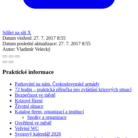
Sdílet na síti X
Datum vložení:
27. 7. 2017 8:55
Datum poslední aktualizace:
27. 7. 2017 8:55
Autor:
Vladimír Velecký
Praktické informace
Parkování na nám. Československé armády
72 hodin – praktická příručka pro zvládání krizových situací
Bezpečnost ve městě
Krizové řízení
Životní situace
Katalog firem, organizací a institucí
Spolky a organizace
Osvětlení ve městě
Veřejné WC
Svozový kalendář 2026