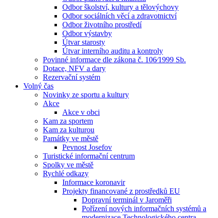
Odbor školství, kultury a tělovýchovy
Odbor sociálních věcí a zdravotnictví
Odbor životního prostředí
Odbor výstavby
Útvar starosty
Útvar interního auditu a kontroly
Povinné informace dle zákona č. 106⁄1999 Sb.
Dotace, NFV a dary
Rezervační systém
Volný čas
Novinky ze sportu a kultury
Akce
Akce v obci
Kam za sportem
Kam za kulturou
Památky ve městě
Pevnost Josefov
Turistické informační centrum
Spolky ve městě
Rychlé odkazy
Informace koronavir
Projekty financované z prostředků EU
Dopravní terminál v Jaroměři
Pořízení nových informačních systémů a
modernizace Technologického centra