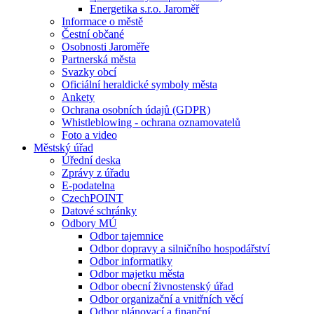
Energetika s.r.o. Jaroměř
Informace o městě
Čestní občané
Osobnosti Jaroměře
Partnerská města
Svazky obcí
Oficiální heraldické symboly města
Ankety
Ochrana osobních údajů (GDPR)
Whistleblowing - ochrana oznamovatelů
Foto a video
Městský úřad
Úřední deska
Zprávy z úřadu
E-podatelna
CzechPOINT
Datové schránky
Odbory MÚ
Odbor tajemnice
Odbor dopravy a silničního hospodářství
Odbor informatiky
Odbor majetku města
Odbor obecní živnostenský úřad
Odbor organizační a vnitřních věcí
Odbor plánovací a finanční