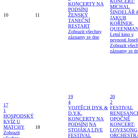
KONCERT:
KONCERTY NA
MICHAL
PODSÍNI
ŠINDELÁŘ 
10
11
ŽENSKÝ
JAKUB
TANEČNÍ
KOŘÍNEK,
RESTART
QUEENMAN
Zobrazit všechny
Letní kino v
záznamy ze dne
pevnosti Jose
Zobrazit všec
záznamy ze d
19
20
4
2
17
VOJTĚCH DYK &
FESTIVAL
1
D.Y.K.
RENESANC
HOSPODSKÝ
KONCERTY NA
OPOČNĚ
KVÍZ U
PODSÍNI
NA
KONCERT:
MATCHY
18
STOJÁKA LIVE
LOVESONG
Zobrazit
FESTIVAL
ORCHESTR