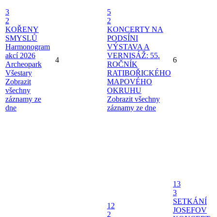
3
5
2
2
KOŘENY
KONCERTY NA
SMYSLŮ
PODSÍNI
Harmonogram
VÝSTAVA A
akcí 2026
VERNISÁŽ: 55.
4
6
Archeopark
ROČNÍK
Všestary
RATIBOŘICKÉHO
Zobrazit
MAPOVÉHO
všechny
OKRUHU
záznamy ze
Zobrazit všechny
dne
záznamy ze dne
13
3
SETKÁNÍ
12
JOSEFOV
2