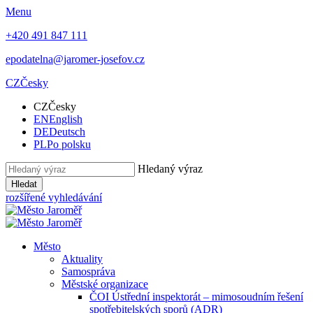
Menu
+420 491 847 111
epodatelna@jaromer-josefov.cz
CZ
Česky
CZ
Česky
EN
English
DE
Deutsch
PL
Po polsku
Hledaný výraz
Hledat
rozšířené vyhledávání
Město
Aktuality
Samospráva
Městské organizace
ČOI Ústřední inspektorát – mimosoudním řešení
spotřebitelských sporů (ADR)