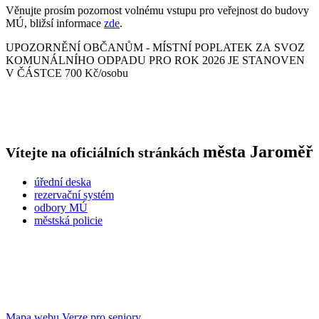
Věnujte prosím pozornost volnému vstupu pro veřejnost do budovy
MÚ, bližsí informace
zde
.
UPOZORNĚNÍ OBČANŮM - MÍSTNÍ POPLATEK ZA SVOZ
KOMUNÁLNÍHO ODPADU PRO ROK 2026 JE STANOVEN
V ČÁSTCE 700 Kč/osobu
města
Jaroměř
Vítejte na oficiálních stránkách
úřední deska
rezervační systém
odbory MÚ
městská policie
Mapa webu
Verze pro seniory