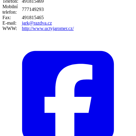
Telefon:
491815469
Mobilní
777149293
telefon:
Fax:
491815465
E-mail:
jark@razdva.cz
WWW:
http://www.uctyjaromer.cz/