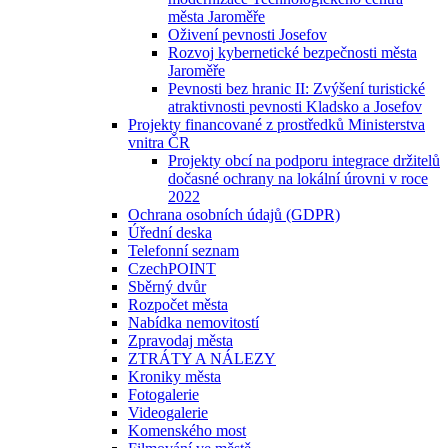
města Jaroměře
Oživení pevnosti Josefov
Rozvoj kybernetické bezpečnosti města
Jaroměře
Pevnosti bez hranic II: Zvýšení turistické
atraktivnosti pevnosti Kladsko a Josefov
Projekty financované z prostředků Ministerstva
vnitra ČR
Projekty obcí na podporu integrace držitelů
dočasné ochrany na lokální úrovni v roce
2022
Ochrana osobních údajů (GDPR)
Úřední deska
Telefonní seznam
CzechPOINT
Sběrný dvůr
Rozpočet města
Nabídka nemovitostí
Zpravodaj města
ZTRÁTY A NÁLEZY
Kroniky města
Fotogalerie
Videogalerie
Komenského most