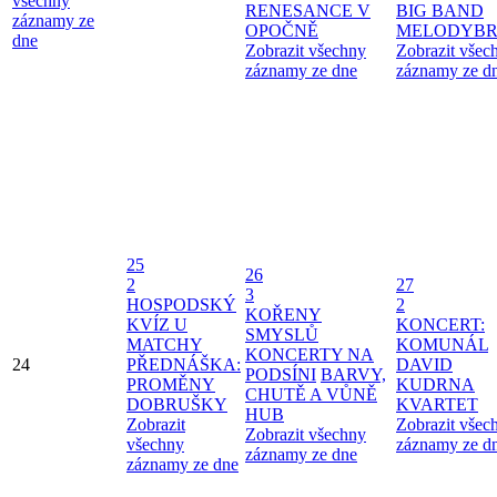
všechny
RENESANCE V
BIG BAND
záznamy ze
OPOČNĚ
MELODYBR
dne
Zobrazit všechny
Zobrazit všec
záznamy ze dne
záznamy ze d
25
26
2
27
3
HOSPODSKÝ
2
KOŘENY
KVÍZ U
KONCERT:
SMYSLŮ
MATCHY
KOMUNÁL
KONCERTY NA
24
PŘEDNÁŠKA:
DAVID
PODSÍNI
BARVY,
PROMĚNY
KUDRNA
CHUTĚ A VŮNĚ
DOBRUŠKY
KVARTET
HUB
Zobrazit
Zobrazit všec
Zobrazit všechny
všechny
záznamy ze d
záznamy ze dne
záznamy ze dne