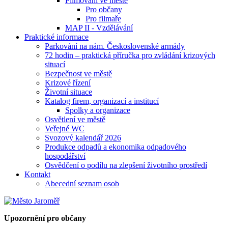
Filmování ve městě
Pro občany
Pro filmaře
MAP II - Vzdělávání
Praktické informace
Parkování na nám. Československé armády
72 hodin – praktická příručka pro zvládání krizových
situací
Bezpečnost ve městě
Krizové řízení
Životní situace
Katalog firem, organizací a institucí
Spolky a organizace
Osvětlení ve městě
Veřejné WC
Svozový kalendář 2026
Produkce odpadů a ekonomika odpadového
hospodářství
Osvědčení o podílu na zlepšení životního prostředí
Kontakt
Abecední seznam osob
Upozornění pro občany