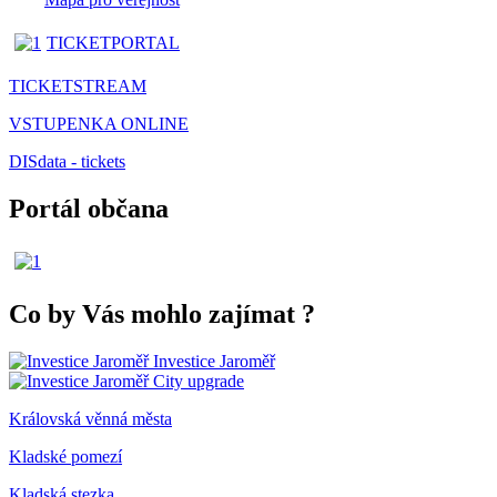
TICKETPORTAL
TICKETSTREAM
VSTUPENKA ONLINE
DISdata - tickets
Portál občana
Co by Vás mohlo zajímat
?
Investice Jaroměř
City upgrade
Královská věnná města
Kladské pomezí
Kladská stezka