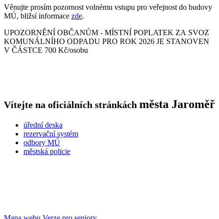
Věnujte prosím pozornost volnému vstupu pro veřejnost do budovy
MÚ, bližsí informace
zde
.
UPOZORNĚNÍ OBČANŮM - MÍSTNÍ POPLATEK ZA SVOZ
KOMUNÁLNÍHO ODPADU PRO ROK 2026 JE STANOVEN
V ČÁSTCE 700 Kč/osobu
města
Jaroměř
Vítejte na oficiálních stránkách
úřední deska
rezervační systém
odbory MÚ
městská policie
Mapa webu
Verze pro seniory