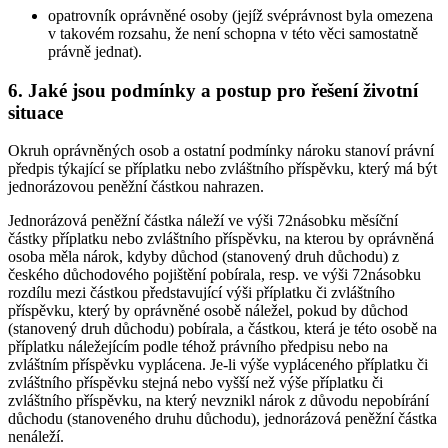
opatrovník oprávněné osoby (jejíž svéprávnost byla omezena
v takovém rozsahu, že není schopna v této věci samostatně
právně jednat).
6. Jaké jsou podmínky a postup pro řešení životní
situace
Okruh oprávněných osob a ostatní podmínky nároku stanoví právní
předpis týkající se příplatku nebo zvláštního příspěvku, který má být
jednorázovou peněžní částkou nahrazen.
Jednorázová peněžní částka náleží ve výši 72násobku měsíční
částky příplatku nebo zvláštního příspěvku, na kterou by oprávněná
osoba měla nárok, kdyby důchod (stanovený druh důchodu) z
českého důchodového pojištění pobírala, resp. ve výši 72násobku
rozdílu mezi částkou představující výši příplatku či zvláštního
příspěvku, který by oprávněné osobě náležel, pokud by důchod
(stanovený druh důchodu) pobírala, a částkou, která je této osobě na
příplatku náležejícím podle téhož právního předpisu nebo na
zvláštním příspěvku vyplácena. Je-li výše vypláceného příplatku či
zvláštního příspěvku stejná nebo vyšší než výše příplatku či
zvláštního příspěvku, na který nevznikl nárok z důvodu nepobírání
důchodu (stanoveného druhu důchodu), jednorázová peněžní částka
nenáleží.