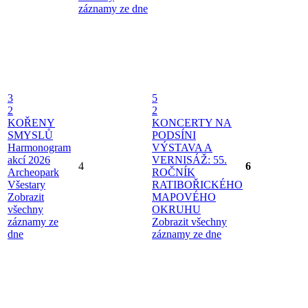
záznamy ze dne
3
5
2
2
KOŘENY
KONCERTY NA
SMYSLŮ
PODSÍNI
Harmonogram
VÝSTAVA A
akcí 2026
VERNISÁŽ: 55.
4
6
Archeopark
ROČNÍK
Všestary
RATIBOŘICKÉHO
Zobrazit
MAPOVÉHO
všechny
OKRUHU
záznamy ze
Zobrazit všechny
dne
záznamy ze dne