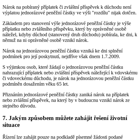
Nárok na pobíraný příplatek či zvláštní příspěvek k důchodu není
výplatou jednorázové peněžní částky ve výši "rozdílu" nijak dotčen.
Základem pro stanovení výše jednorázové peněžní částky je výše
příplatku nebo zvláštního příspěvku, který by oprávněné osobě
náležel, kdyby důchod (stanovený druh důchodu) pobírala, ke dni, k
němuž na ni oprávněné osobě vznikl nárok.
Nárok na jednorázovou peněžní částku vzniká ke dni splnění
podmínek pro její poskytnutí, nejdříve však dnem 1.7.2009.
S výjimkou osob, které žádají o jednorázovou peněžní částku
nahrazující příplatek nebo zvláštní příspěvek náležející k vdovskému
či vdoveckému důchodu, je nárok na jednorázovou peněžní částku
podmíněn dosažením věku 65 let.
Přiznáním jednorázové peněžní částky zaniká nárok na příplatek
nebo zvláštní příspěvek, na který by v budoucnu vznikl nárok ze
stejného důvodu.
7. Jakým způsobem můžete zahájit řešení životní
situace
Řízení lze zahájit pouze na podkladě písemné žádosti podané