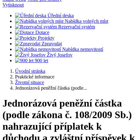
Vytisknout
Úřední deska
Nabídka volných míst
Rezervační systém
Dotace
Projekty
Zpravodaj
Nabídka nemovitostí
Živý Josefov
900 let
Úvodní stránka
Praktické informace
Životní situace
Jednorázová peněžní částka (podle...
Jednorázová peněžní částka
(podle zákona č. 108/2009 Sb.)
nahrazující příplatek k
důchodu a zvláštní příspěvek k