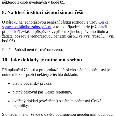
některou z osob uvedených v bodě 05.
8. Na které instituci životní situaci řešit
O nároku na jednorázovou peněžní částku rozhoduje vždy
Česká
správa sociálního zabezpečení
, a to i v případech, kdy je žadateli
příplatek či zvláštní příspěvek vyplácen z jiného právního titulu a
žadatel požaduje jednorázovou peněžní částku ve výši "rozdílu" (viz
bod 06).
Podání žádosti není časově omezeno.
10. Jaké doklady je nutné mít s sebou
Při uplatnění žádosti a pro prokázání českého státního občanství je
nutné mít k dispozici některý z těchto dokladů:
platný občanský průkaz,
platný cestovní pas České republiky,
ověřený doklad (osvědčení) o státním občanství České
republiky.
S ohledem na to, že jde o dávku podmíněnou nepobíráním důchodu,