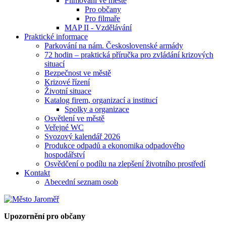
Filmování ve městě
Pro občany
Pro filmaře
MAP II - Vzdělávání
Praktické informace
Parkování na nám. Československé armády
72 hodin – praktická příručka pro zvládání krizových
situací
Bezpečnost ve městě
Krizové řízení
Životní situace
Katalog firem, organizací a institucí
Spolky a organizace
Osvětlení ve městě
Veřejné WC
Svozový kalendář 2026
Produkce odpadů a ekonomika odpadového
hospodářství
Osvědčení o podílu na zlepšení životního prostředí
Kontakt
Abecední seznam osob
Upozornění pro občany