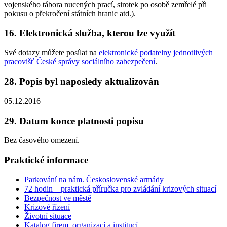
vojenského tábora nucených prací, sirotek po osobě zemřelé při
pokusu o překročení státních hranic atd.).
16. Elektronická služba, kterou lze využít
Své dotazy můžete posílat na
elektronické podatelny jednotlivých
pracovišť České správy sociálního zabezpečení
.
28. Popis byl naposledy aktualizován
05.12.2016
29. Datum konce platnosti popisu
Bez časového omezení.
Praktické informace
Parkování na nám. Československé armády
72 hodin – praktická příručka pro zvládání krizových situací
Bezpečnost ve městě
Krizové řízení
Životní situace
Katalog firem, organizací a institucí