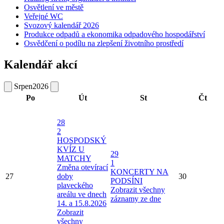
Osvětlení ve městě
Veřejné WC
Svozový kalendář 2026
Produkce odpadů a ekonomika odpadového hospodářství
Osvědčení o podílu na zlepšení životního prostředí
Kalendář akcí
Srpen
2026
Po
Út
St
Čt
28
2
HOSPODSKÝ
KVÍZ U
29
MATCHY
1
Změna otevírací
KONCERTY NA
27
doby
30
PODSÍNI
plaveckého
Zobrazit všechny
areálu ve dnech
záznamy ze dne
14. a 15.8.2026
Zobrazit
všechny