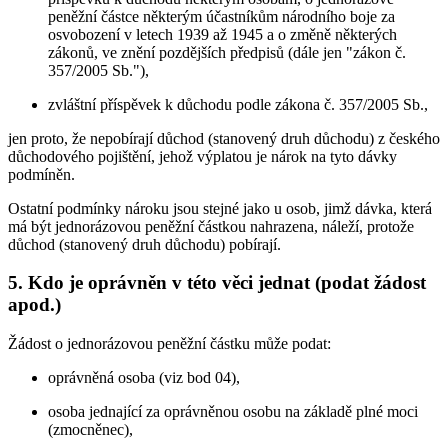
peněžní částce některým účastníkům národního boje za
osvobození v letech 1939 až 1945 a o změně některých
zákonů, ve znění pozdějších předpisů (dále jen "zákon č.
357/2005 Sb."),
zvláštní příspěvek k důchodu podle zákona č. 357/2005 Sb.,
jen proto, že nepobírají důchod (stanovený druh důchodu) z českého
důchodového pojištění, jehož výplatou je nárok na tyto dávky
podmíněn.
Ostatní podmínky nároku jsou stejné jako u osob, jimž dávka, která
má být jednorázovou peněžní částkou nahrazena, náleží, protože
důchod (stanovený druh důchodu) pobírají.
5. Kdo je oprávněn v této věci jednat (podat žádost
apod.)
Žádost o jednorázovou peněžní částku může podat:
oprávněná osoba (viz bod 04),
osoba jednající za oprávněnou osobu na základě plné moci
(zmocněnec),