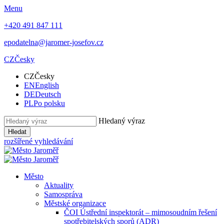
Menu
+420 491 847 111
epodatelna@jaromer-josefov.cz
CZ
Česky
CZ
Česky
EN
English
DE
Deutsch
PL
Po polsku
Hledaný výraz
Hledat
rozšířené vyhledávání
Město
Aktuality
Samospráva
Městské organizace
ČOI Ústřední inspektorát – mimosoudním řešení
spotřebitelských sporů (ADR)