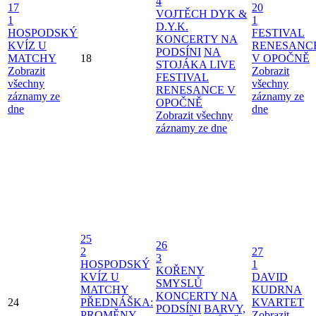
4
17
20
VOJTĚCH DYK &
1
1
D.Y.K.
HOSPODSKÝ
FESTIVAL
KONCERTY NA
KVÍZ U
RENESANC
PODSÍNI
NA
MATCHY
18
V OPOČNĚ
STOJÁKA LIVE
Zobrazit
Zobrazit
FESTIVAL
všechny
všechny
RENESANCE V
záznamy ze
záznamy ze
OPOČNĚ
dne
dne
Zobrazit všechny
záznamy ze dne
25
26
2
27
3
HOSPODSKÝ
1
KOŘENY
KVÍZ U
DAVID
SMYSLŮ
MATCHY
KUDRNA
KONCERTY NA
24
PŘEDNÁŠKA:
KVARTET
PODSÍNI
BARVY,
PROMĚNY
Zobrazit