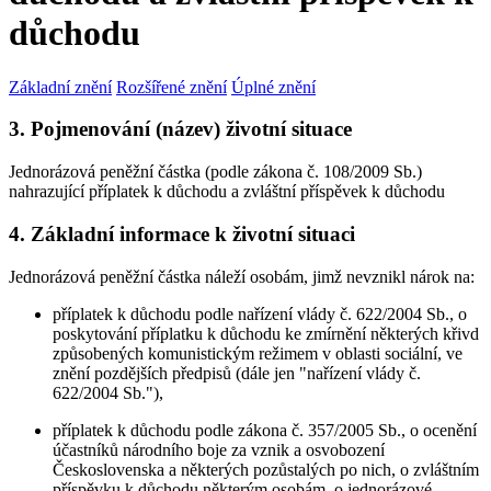
důchodu
Základní znění
Rozšířené znění
Úplné znění
3. Pojmenování (název) životní situace
Jednorázová peněžní částka (podle zákona č. 108/2009 Sb.)
nahrazující příplatek k důchodu a zvláštní příspěvek k důchodu
4. Základní informace k životní situaci
Jednorázová peněžní částka náleží osobám, jimž nevznikl nárok na:
příplatek k důchodu podle nařízení vlády č. 622/2004 Sb., o
poskytování příplatku k důchodu ke zmírnění některých křivd
způsobených komunistickým režimem v oblasti sociální, ve
znění pozdějších předpisů (dále jen "nařízení vlády č.
622/2004 Sb."),
příplatek k důchodu podle zákona č. 357/2005 Sb., o ocenění
účastníků národního boje za vznik a osvobození
Československa a některých pozůstalých po nich, o zvláštním
příspěvku k důchodu některým osobám, o jednorázové