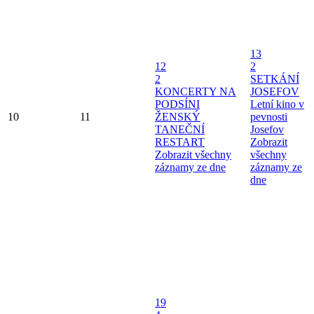
13
12
2
2
SETKÁNÍ
KONCERTY NA
JOSEFOV
PODSÍNI
Letní kino v
10
11
ŽENSKÝ
pevnosti
TANEČNÍ
Josefov
RESTART
Zobrazit
Zobrazit všechny
všechny
záznamy ze dne
záznamy ze
dne
19