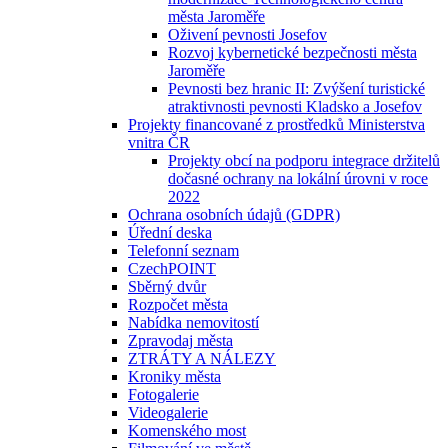
města Jaroměře
Oživení pevnosti Josefov
Rozvoj kybernetické bezpečnosti města
Jaroměře
Pevnosti bez hranic II: Zvýšení turistické
atraktivnosti pevnosti Kladsko a Josefov
Projekty financované z prostředků Ministerstva
vnitra ČR
Projekty obcí na podporu integrace držitelů
dočasné ochrany na lokální úrovni v roce
2022
Ochrana osobních údajů (GDPR)
Úřední deska
Telefonní seznam
CzechPOINT
Sběrný dvůr
Rozpočet města
Nabídka nemovitostí
Zpravodaj města
ZTRÁTY A NÁLEZY
Kroniky města
Fotogalerie
Videogalerie
Komenského most