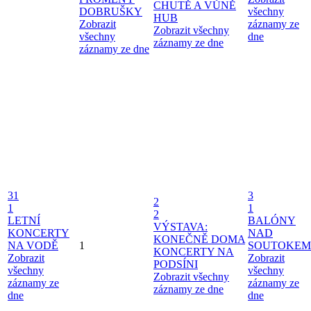
CHUTĚ A VŮNĚ
DOBRUŠKY
všechny
HUB
Zobrazit
záznamy ze
Zobrazit všechny
všechny
dne
záznamy ze dne
záznamy ze dne
31
3
2
1
1
2
LETNÍ
BALÓNY
VÝSTAVA:
KONCERTY
NAD
KONEČNĚ DOMA
NA VODĚ
1
SOUTOKEM
KONCERTY NA
Zobrazit
Zobrazit
PODSÍNI
všechny
všechny
Zobrazit všechny
záznamy ze
záznamy ze
záznamy ze dne
dne
dne