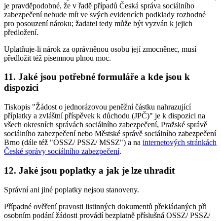
je pravděpodobné, že v řadě případů Česká správa sociálního
zabezpečení nebude mít ve svých evidencích podklady rozhodné
pro posouzení nároku; žadatel tedy může být vyzván k jejich
předložení.
Uplatňuje-li nárok za oprávněnou osobu její zmocněnec, musí
předložit též písemnou plnou moc.
11. Jaké jsou potřebné formuláře a kde jsou k
dispozici
Tiskopis "Žádost o jednorázovou peněžní částku nahrazující
příplatky a zvláštní příspěvek k důchodu (JPČ)" je k dispozici na
všech okresních správách sociálního zabezpečení, Pražské správě
sociálního zabezpečení nebo Městské správě sociálního zabezpečení
Brno (dále též "OSSZ/ PSSZ/ MSSZ") a na
internetových stránkách
České správy sociálního zabezpečení
.
12. Jaké jsou poplatky a jak je lze uhradit
Správní ani jiné poplatky nejsou stanoveny.
Případné ověření pravosti listinných dokumentů překládaných při
osobním podání žádosti provádí bezplatně příslušná OSSZ/ PSSZ/