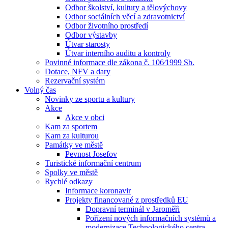
Odbor školství, kultury a tělovýchovy
Odbor sociálních věcí a zdravotnictví
Odbor životního prostředí
Odbor výstavby
Útvar starosty
Útvar interního auditu a kontroly
Povinné informace dle zákona č. 106⁄1999 Sb.
Dotace, NFV a dary
Rezervační systém
Volný čas
Novinky ze sportu a kultury
Akce
Akce v obci
Kam za sportem
Kam za kulturou
Památky ve městě
Pevnost Josefov
Turistické informační centrum
Spolky ve městě
Rychlé odkazy
Informace koronavir
Projekty financované z prostředků EU
Dopravní terminál v Jaroměři
Pořízení nových informačních systémů a
modernizace Technologického centra