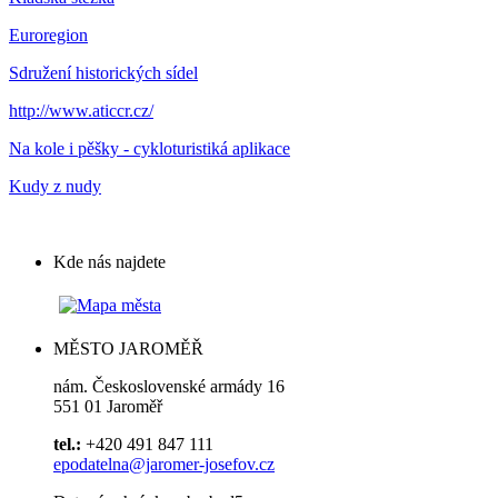
Euroregion
Sdružení historických sídel
http://www.aticcr.cz/
Na kole i pěšky - cykloturistiká aplikace
Kudy z nudy
Kde nás najdete
MĚSTO JAROMĚŘ
nám. Československé armády 16
551 01 Jaroměř
tel.:
+420 491 847 111
epodatelna@jaromer-josefov.cz