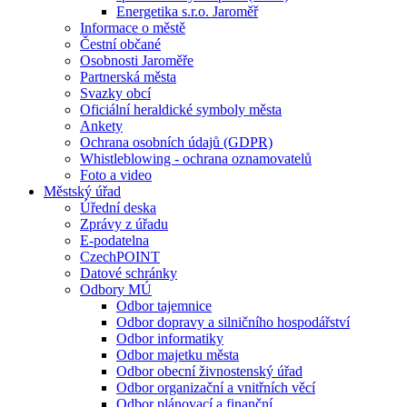
Energetika s.r.o. Jaroměř
Informace o městě
Čestní občané
Osobnosti Jaroměře
Partnerská města
Svazky obcí
Oficiální heraldické symboly města
Ankety
Ochrana osobních údajů (GDPR)
Whistleblowing - ochrana oznamovatelů
Foto a video
Městský úřad
Úřední deska
Zprávy z úřadu
E-podatelna
CzechPOINT
Datové schránky
Odbory MÚ
Odbor tajemnice
Odbor dopravy a silničního hospodářství
Odbor informatiky
Odbor majetku města
Odbor obecní živnostenský úřad
Odbor organizační a vnitřních věcí
Odbor plánovací a finanční