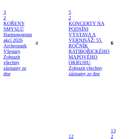
3
5
2
2
KOŘENY
KONCERTY NA
SMYSLŮ
PODSÍNI
Harmonogram
VÝSTAVA A
akcí 2026
VERNISÁŽ: 55.
4
6
Archeopark
ROČNÍK
Všestary
RATIBOŘICKÉHO
Zobrazit
MAPOVÉHO
všechny
OKRUHU
záznamy ze
Zobrazit všechny
dne
záznamy ze dne
13
12
2