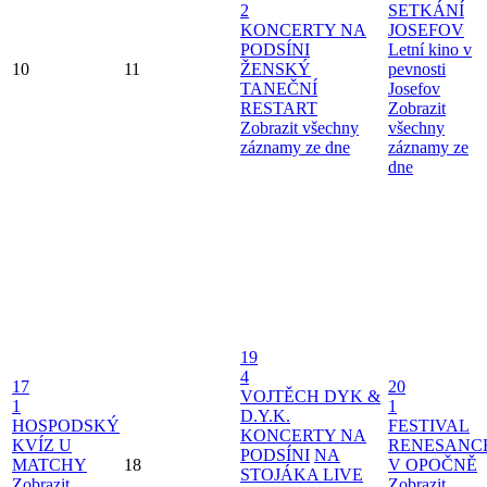
2
SETKÁNÍ
KONCERTY NA
JOSEFOV
PODSÍNI
Letní kino v
10
11
ŽENSKÝ
pevnosti
TANEČNÍ
Josefov
RESTART
Zobrazit
Zobrazit všechny
všechny
záznamy ze dne
záznamy ze
dne
19
4
17
20
VOJTĚCH DYK &
1
1
D.Y.K.
HOSPODSKÝ
FESTIVAL
KONCERTY NA
KVÍZ U
RENESANC
PODSÍNI
NA
MATCHY
18
V OPOČNĚ
STOJÁKA LIVE
Zobrazit
Zobrazit