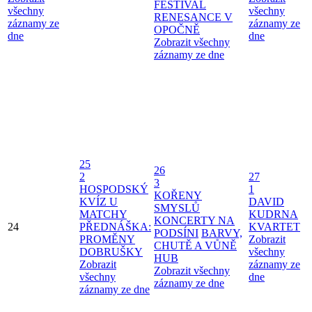
FESTIVAL
všechny
všechny
RENESANCE V
záznamy ze
záznamy ze
OPOČNĚ
dne
dne
Zobrazit všechny
záznamy ze dne
25
26
2
27
3
HOSPODSKÝ
1
KOŘENY
KVÍZ U
DAVID
SMYSLŮ
MATCHY
KUDRNA
KONCERTY NA
24
PŘEDNÁŠKA:
KVARTET
PODSÍNI
BARVY,
PROMĚNY
Zobrazit
CHUTĚ A VŮNĚ
DOBRUŠKY
všechny
HUB
Zobrazit
záznamy ze
Zobrazit všechny
všechny
dne
záznamy ze dne
záznamy ze dne