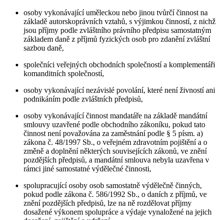
osoby vykonávající uměleckou nebo jinou tvůrčí činnost na
základě autorskoprávních vztahů, s výjimkou činností, z nichž
jsou příjmy podle zvláštního právního předpisu samostatným
základem daně z příjmů fyzických osob pro zdanění zvláštní
sazbou daně,
společníci veřejných obchodních společností a komplementáři
komanditních společností,
osoby vykonávající nezávislé povolání, které není živností ani
podnikáním podle zvláštních předpisů,
osoby vykonávající činnost mandatáře na základě mandátní
smlouvy uzavřené podle obchodního zákoníku, pokud tato
činnost není považována za zaměstnání podle § 5 písm. a)
zákona č. 48/1997 Sb., o veřejném zdravotním pojištění a o
změně a doplnění některých souvisejících zákonů, ve znění
pozdějších předpisů, a mandátní smlouva nebyla uzavřena v
rámci jiné samostatné výdělečné činnosti,
spolupracující osoby osob samostatně výdělečně činných,
pokud podle zákona č. 586/1992 Sb., o daních z příjmů, ve
znění pozdějších předpisů, lze na ně rozdělovat příjmy
dosažené výkonem spolupráce a výdaje vynaložené na jejich