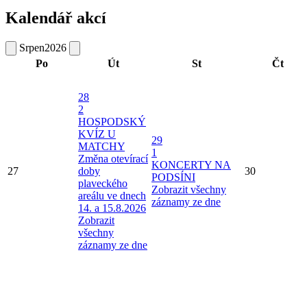
Kalendář akcí
Srpen
2026
Po
Út
St
Čt
28
2
HOSPODSKÝ
KVÍZ U
29
MATCHY
1
Změna otevírací
KONCERTY NA
27
doby
30
PODSÍNI
plaveckého
Zobrazit všechny
areálu ve dnech
záznamy ze dne
14. a 15.8.2026
Zobrazit
všechny
záznamy ze dne