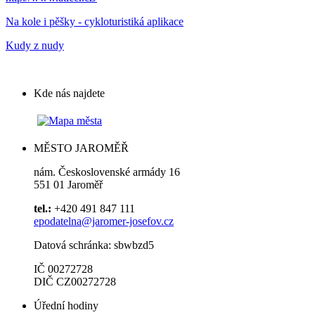
Na kole i pěšky - cykloturistiká aplikace
Kudy z nudy
Kde nás najdete
MĚSTO JAROMĚŘ
nám. Československé armády 16
551 01 Jaroměř
tel.:
+420 491 847 111
epodatelna@jaromer-josefov.cz
Datová schránka: sbwbzd5
IČ 00272728
DIČ CZ00272728
Úřední hodiny