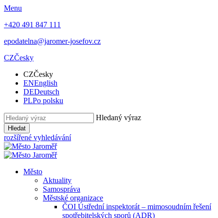
Menu
+420 491 847 111
epodatelna@jaromer-josefov.cz
CZ
Česky
CZ
Česky
EN
English
DE
Deutsch
PL
Po polsku
Hledaný výraz
Hledat
rozšířené vyhledávání
Město
Aktuality
Samospráva
Městské organizace
ČOI Ústřední inspektorát – mimosoudním řešení
spotřebitelských sporů (ADR)