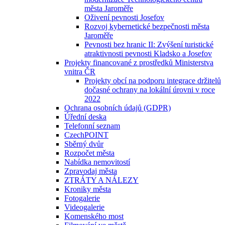
města Jaroměře
Oživení pevnosti Josefov
Rozvoj kybernetické bezpečnosti města
Jaroměře
Pevnosti bez hranic II: Zvýšení turistické
atraktivnosti pevnosti Kladsko a Josefov
Projekty financované z prostředků Ministerstva
vnitra ČR
Projekty obcí na podporu integrace držitelů
dočasné ochrany na lokální úrovni v roce
2022
Ochrana osobních údajů (GDPR)
Úřední deska
Telefonní seznam
CzechPOINT
Sběrný dvůr
Rozpočet města
Nabídka nemovitostí
Zpravodaj města
ZTRÁTY A NÁLEZY
Kroniky města
Fotogalerie
Videogalerie
Komenského most