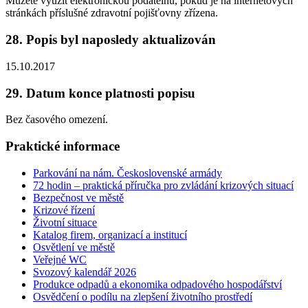
Můžete využít elektronickou podatelnu, pokud je na internetových
stránkách příslušné zdravotní pojišťovny zřízena.
28. Popis byl naposledy aktualizován
15.10.2017
29. Datum konce platnosti popisu
Bez časového omezení.
Praktické informace
Parkování na nám. Československé armády
72 hodin – praktická příručka pro zvládání krizových situací
Bezpečnost ve městě
Krizové řízení
Životní situace
Katalog firem, organizací a institucí
Osvětlení ve městě
Veřejné WC
Svozový kalendář 2026
Produkce odpadů a ekonomika odpadového hospodářství
Osvědčení o podílu na zlepšení životního prostředí