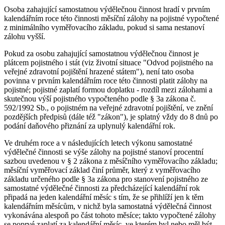
Osoba zahajující samostatnou výdělečnou činnost hradí v prvním
kalendářním roce této činnosti měsíční zálohy na pojistné vypočtené
z minimálního vyměřovacího základu, pokud si sama nestanoví
zálohu vyšší.
Pokud za osobu zahajující samostatnou výdělečnou činnost je
plátcem pojistného i stát (viz životní situace "Odvod pojistného na
veřejné zdravotní pojištění hrazené státem"), není tato osoba
povinna v prvním kalendářním roce této činnosti platit zálohy na
pojistné; pojistné zaplatí formou doplatku - rozdíl mezi zálohami a
skutečnou výší pojistného vypočteného podle § 3a zákona č.
592/1992 Sb., o pojistném na veřejné zdravotní pojištění, ve znění
pozdějších předpisů (dále též "zákon"), je splatný vždy do 8 dnů po
podání daňového přiznání za uplynulý kalendářní rok.
Ve druhém roce a v následujících letech výkonu samostatné
výdělečné činnosti se výše zálohy na pojistné stanoví procentní
sazbou uvedenou v § 2 zákona z měsíčního vyměřovacího základu;
měsíční vyměřovací základ činí průměr, který z vyměřovacího
základu určeného podle § 3a zákona pro stanovení pojistného ze
samostatné výdělečné činnosti za předcházející kalendářní rok
připadá na jeden kalendářní měsíc s tím, že se přihlíží jen k těm
kalendářním měsícům, v nichž byla samostatná výdělečná činnost
vykonávána alespoň po část tohoto měsíce; takto vypočtené zálohy
se poprvé zaplatí za kalendářní měsíc, ve kterém byl nebo měl být