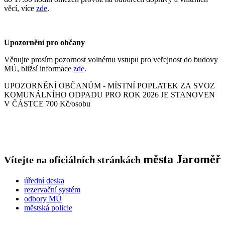
věcí, více
zde
.
Upozornění pro občany
Věnujte prosím pozornost volnému vstupu pro veřejnost do budovy
MÚ, bližsí informace
zde
.
UPOZORNĚNÍ OBČANŮM - MÍSTNÍ POPLATEK ZA SVOZ
KOMUNÁLNÍHO ODPADU PRO ROK 2026 JE STANOVEN
V ČÁSTCE 700 Kč/osobu
města
Jaroměř
Vítejte na oficiálních stránkách
úřední deska
rezervační systém
odbory MÚ
městská policie