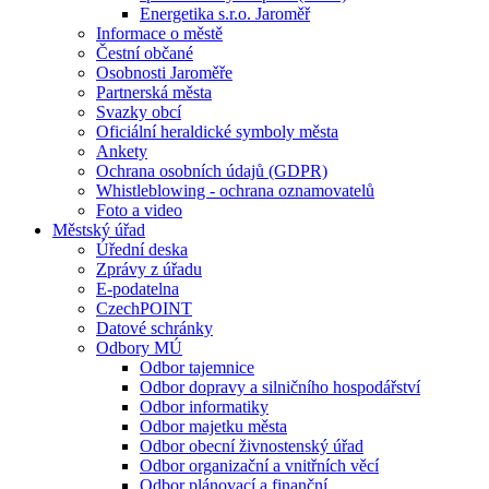
Energetika s.r.o. Jaroměř
Informace o městě
Čestní občané
Osobnosti Jaroměře
Partnerská města
Svazky obcí
Oficiální heraldické symboly města
Ankety
Ochrana osobních údajů (GDPR)
Whistleblowing - ochrana oznamovatelů
Foto a video
Městský úřad
Úřední deska
Zprávy z úřadu
E-podatelna
CzechPOINT
Datové schránky
Odbory MÚ
Odbor tajemnice
Odbor dopravy a silničního hospodářství
Odbor informatiky
Odbor majetku města
Odbor obecní živnostenský úřad
Odbor organizační a vnitřních věcí
Odbor plánovací a finanční