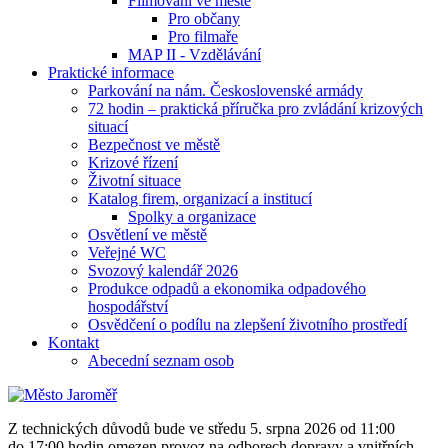
Filmování ve městě
Pro občany
Pro filmaře
MAP II - Vzdělávání
Praktické informace
Parkování na nám. Československé armády
72 hodin – praktická příručka pro zvládání krizových
situací
Bezpečnost ve městě
Krizové řízení
Životní situace
Katalog firem, organizací a institucí
Spolky a organizace
Osvětlení ve městě
Veřejné WC
Svozový kalendář 2026
Produkce odpadů a ekonomika odpadového
hospodářství
Osvědčení o podílu na zlepšení životního prostředí
Kontakt
Abecední seznam osob
Z technických důvodů bude ve středu 5. srpna 2026 od 11:00
do 17:00 hodin omezen provoz na odborech dopravy a vnitřních