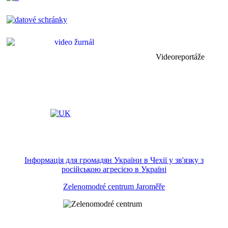
Videoreportáže
Інформація для громадян України в Чехії у зв'язку з
російською агресією в Україні
Zelenomodré centrum Jaroměře