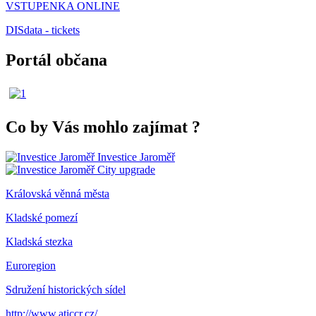
VSTUPENKA ONLINE
DISdata - tickets
Portál občana
Co by Vás mohlo zajímat
?
Investice Jaroměř
City upgrade
Královská věnná města
Kladské pomezí
Kladská stezka
Euroregion
Sdružení historických sídel
http://www.aticcr.cz/