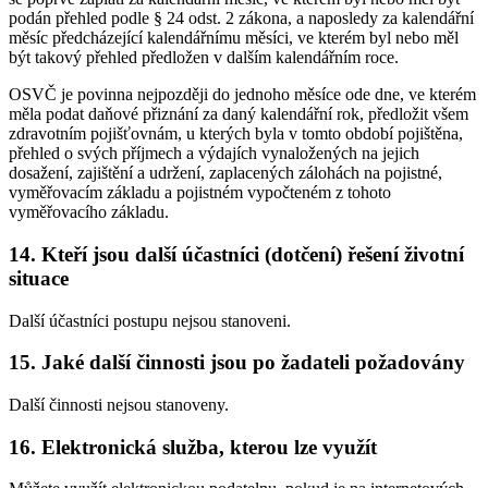
podán přehled podle § 24 odst. 2 zákona, a naposledy za kalendářní
měsíc předcházející kalendářnímu měsíci, ve kterém byl nebo měl
být takový přehled předložen v dalším kalendářním roce.
OSVČ je povinna nejpozději do jednoho měsíce ode dne, ve kterém
měla podat daňové přiznání za daný kalendářní rok, předložit všem
zdravotním pojišťovnám, u kterých byla v tomto období pojištěna,
přehled o svých příjmech a výdajích vynaložených na jejich
dosažení, zajištění a udržení, zaplacených zálohách na pojistné,
vyměřovacím základu a pojistném vypočteném z tohoto
vyměřovacího základu.
14. Kteří jsou další účastníci (dotčení) řešení životní
situace
Další účastníci postupu nejsou stanoveni.
15. Jaké další činnosti jsou po žadateli požadovány
Další činnosti nejsou stanoveny.
16. Elektronická služba, kterou lze využít