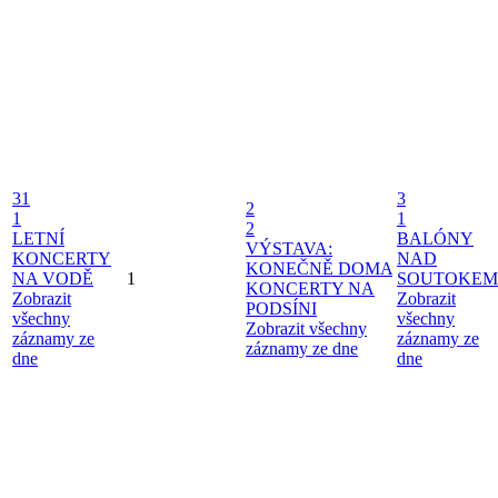
31
3
2
1
1
2
LETNÍ
BALÓNY
VÝSTAVA:
KONCERTY
NAD
KONEČNĚ DOMA
NA VODĚ
1
SOUTOKEM
KONCERTY NA
Zobrazit
Zobrazit
PODSÍNI
všechny
všechny
Zobrazit všechny
záznamy ze
záznamy ze
záznamy ze dne
dne
dne