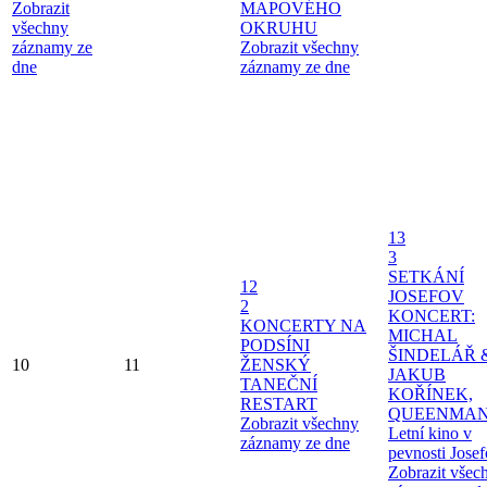
Zobrazit
MAPOVÉHO
všechny
OKRUHU
záznamy ze
Zobrazit všechny
dne
záznamy ze dne
13
3
SETKÁNÍ
12
JOSEFOV
2
KONCERT:
KONCERTY NA
MICHAL
PODSÍNI
ŠINDELÁŘ 
10
11
ŽENSKÝ
JAKUB
TANEČNÍ
KOŘÍNEK,
RESTART
QUEENMAN
Zobrazit všechny
Letní kino v
záznamy ze dne
pevnosti Jose
Zobrazit všec