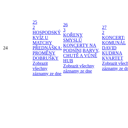
25
26
2
27
3
HOSPODSKÝ
2
KOŘENY
KVÍZ U
KONCERT:
SMYSLŮ
MATCHY
KOMUNÁL
KONCERTY NA
24
PŘEDNÁŠKA:
DAVID
PODSÍNI
BARVY,
PROMĚNY
KUDRNA
CHUTĚ A VŮNĚ
DOBRUŠKY
KVARTET
HUB
Zobrazit
Zobrazit všec
Zobrazit všechny
všechny
záznamy ze d
záznamy ze dne
záznamy ze dne