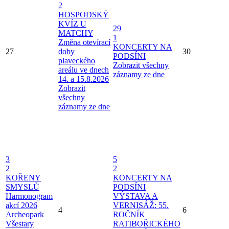
2
HOSPODSKÝ
KVÍZ U
29
MATCHY
1
Změna otevírací
KONCERTY NA
27
doby
30
PODSÍNI
plaveckého
Zobrazit všechny
areálu ve dnech
záznamy ze dne
14. a 15.8.2026
Zobrazit
všechny
záznamy ze dne
3
5
2
2
KOŘENY
KONCERTY NA
SMYSLŮ
PODSÍNI
Harmonogram
VÝSTAVA A
akcí 2026
VERNISÁŽ: 55.
4
6
Archeopark
ROČNÍK
Všestary
RATIBOŘICKÉHO