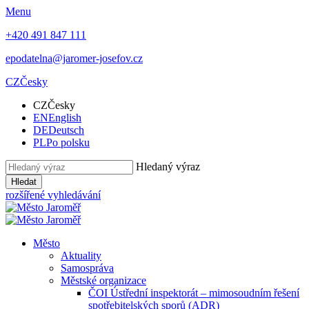
Menu
+420 491 847 111
epodatelna@jaromer-josefov.cz
CZ
Česky
CZ
Česky
EN
English
DE
Deutsch
PL
Po polsku
Hledaný výraz
Hledat
rozšířené vyhledávání
Město
Aktuality
Samospráva
Městské organizace
ČOI Ústřední inspektorát – mimosoudním řešení
spotřebitelských sporů (ADR)