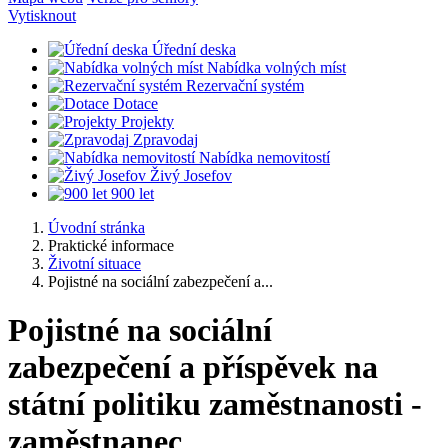
Vytisknout
Úřední deska
Nabídka volných míst
Rezervační systém
Dotace
Projekty
Zpravodaj
Nabídka nemovitostí
Živý Josefov
900 let
Úvodní stránka
Praktické informace
Životní situace
Pojistné na sociální zabezpečení a...
Pojistné na sociální
zabezpečení a příspěvek na
státní politiku zaměstnanosti -
zaměstnanec