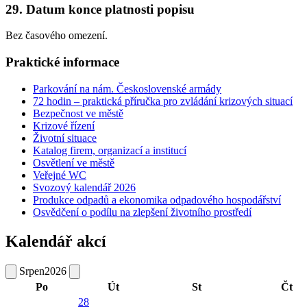
29. Datum konce platnosti popisu
Bez časového omezení.
Praktické informace
Parkování na nám. Československé armády
72 hodin – praktická příručka pro zvládání krizových situací
Bezpečnost ve městě
Krizové řízení
Životní situace
Katalog firem, organizací a institucí
Osvětlení ve městě
Veřejné WC
Svozový kalendář 2026
Produkce odpadů a ekonomika odpadového hospodářství
Osvědčení o podílu na zlepšení životního prostředí
Kalendář akcí
Srpen
2026
Po
Út
St
Čt
28