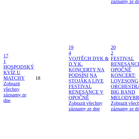
záznamy ze d
19
20
4
2
17
VOJTĚCH DYK &
FESTIVAL
1
D.Y.K.
RENESANC
HOSPODSKÝ
KONCERTY NA
OPOČNĚ
KVÍZ U
PODSÍNI
NA
KONCERT:
MATCHY
18
STOJÁKA LIVE
LOVESONG
Zobrazit
FESTIVAL
ORCHESTR
všechny
RENESANCE V
BIG BAND
záznamy ze
OPOČNĚ
MELODYBR
dne
Zobrazit všechny
Zobrazit všec
záznamy ze dne
záznamy ze d