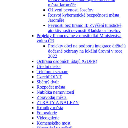
města Jaroměře
Oživení pevnosti Josefov
Rozvoj kybernetické bezpečnosti města
Jaroměře
Pevnosti bez hranic II: Zvýšení turistické
atraktivnosti pevnosti Kladsko a Josefov
Projekty financované z prostředků Ministerstva
vnitra ČR
Projekty obcí na podporu integrace držitelů
dočasné ochrany na lokální úrovni v roce
2022
Ochrana osobních údajů (GDPR)
Úřední deska
Telefonní seznam
CzechPOINT
Sběrný dvůr
Rozpočet města
Nabídka nemovitostí
Zpravodaj města
ZTRÁTY A NÁLEZY
Kroniky města
Fotogalerie
Videogalerie
Komenského most