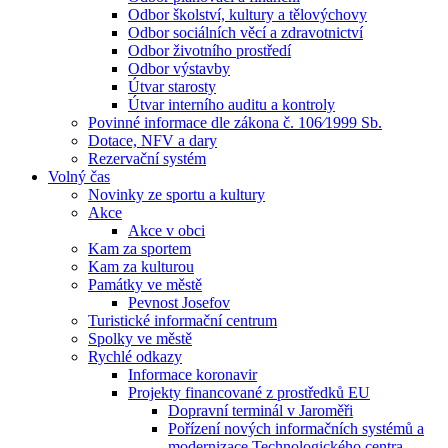
Odbor školství, kultury a tělovýchovy
Odbor sociálních věcí a zdravotnictví
Odbor životního prostředí
Odbor výstavby
Útvar starosty
Útvar interního auditu a kontroly
Povinné informace dle zákona č. 106⁄1999 Sb.
Dotace, NFV a dary
Rezervační systém
Volný čas
Novinky ze sportu a kultury
Akce
Akce v obci
Kam za sportem
Kam za kulturou
Památky ve městě
Pevnost Josefov
Turistické informační centrum
Spolky ve městě
Rychlé odkazy
Informace koronavir
Projekty financované z prostředků EU
Dopravní terminál v Jaroměři
Pořízení nových informačních systémů a
modernizace Technologického centra