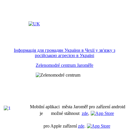
Інформація для громадян України в Чехії у зв'язку з
російською агресією в Україні
Zelenomodré centrum Jaroměře
Mobilní aplikaci města Jaroměř pro zařízení android
je možné stáhnout
zde
,
pro Apple zařízení
zde
.