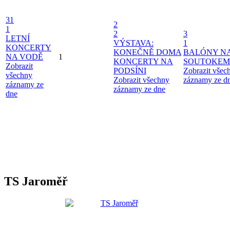
31
2
1
2
3
LETNÍ
VÝSTAVA:
1
KONCERTY
KONEČNĚ DOMA
BALÓNY N
NA VODĚ
1
KONCERTY NA
SOUTOKEM
Zobrazit
PODSÍNI
Zobrazit všec
všechny
Zobrazit všechny
záznamy ze d
záznamy ze
záznamy ze dne
dne
TS Jaroměř