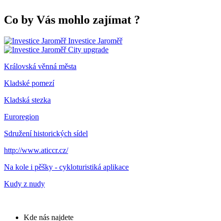
Co by Vás mohlo zajímat
?
Investice Jaroměř
City upgrade
Královská věnná města
Kladské pomezí
Kladská stezka
Euroregion
Sdružení historických sídel
http://www.aticcr.cz/
Na kole i pěšky - cykloturistiká aplikace
Kudy z nudy
Kde nás najdete