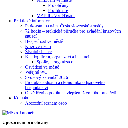
Filmování ve městě
Pro občany
Pro filmaře
MAP II - Vzdělávání
Praktické informace
Parkování na nám. Československé armády
72 hodin – praktická příručka pro zvládání krizových
situací
Bezpečnost ve městě
Krizové řízení
Životní situace
Katalog firem, organizací a institucí
Spolky a organizace
Osvětlení ve městě
Veřejné WC
Svozový kalendář 2026
Produkce odpadů a ekonomika odpadového
hospodářství
Osvědčení o podílu na zlepšení životního prostředí
Kontakt
Abecední seznam osob
Upozornění pro občany