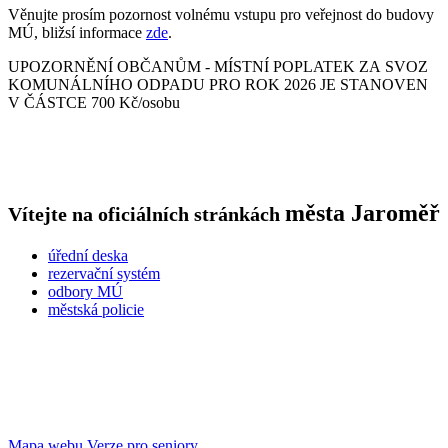
Věnujte prosím pozornost volnému vstupu pro veřejnost do budovy
MÚ, bližsí informace
zde
.
UPOZORNĚNÍ OBČANŮM - MÍSTNÍ POPLATEK ZA SVOZ
KOMUNÁLNÍHO ODPADU PRO ROK 2026 JE STANOVEN
V ČÁSTCE 700 Kč/osobu
města
Jaroměř
Vítejte na oficiálních stránkách
úřední deska
rezervační systém
odbory MÚ
městská policie
Mapa webu
Verze pro seniory