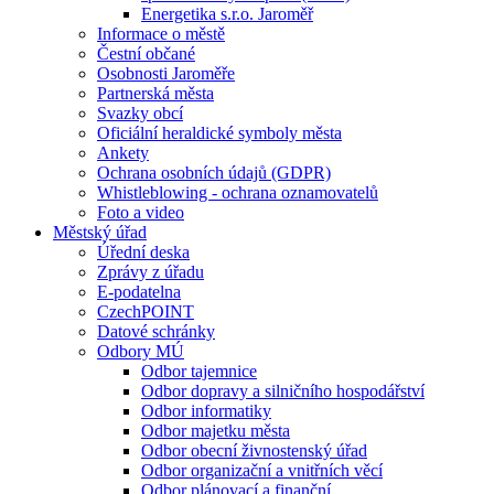
Energetika s.r.o. Jaroměř
Informace o městě
Čestní občané
Osobnosti Jaroměře
Partnerská města
Svazky obcí
Oficiální heraldické symboly města
Ankety
Ochrana osobních údajů (GDPR)
Whistleblowing - ochrana oznamovatelů
Foto a video
Městský úřad
Úřední deska
Zprávy z úřadu
E-podatelna
CzechPOINT
Datové schránky
Odbory MÚ
Odbor tajemnice
Odbor dopravy a silničního hospodářství
Odbor informatiky
Odbor majetku města
Odbor obecní živnostenský úřad
Odbor organizační a vnitřních věcí
Odbor plánovací a finanční