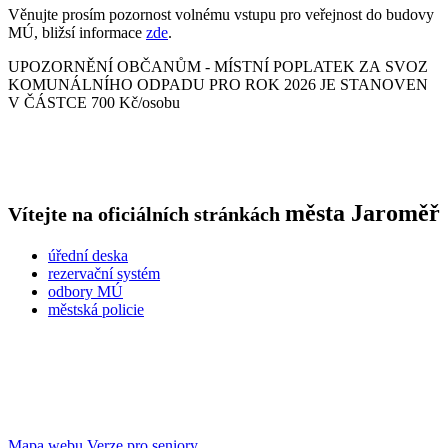
Věnujte prosím pozornost volnému vstupu pro veřejnost do budovy
MÚ, bližsí informace
zde
.
UPOZORNĚNÍ OBČANŮM - MÍSTNÍ POPLATEK ZA SVOZ
KOMUNÁLNÍHO ODPADU PRO ROK 2026 JE STANOVEN
V ČÁSTCE 700 Kč/osobu
města
Jaroměř
Vítejte na oficiálních stránkách
úřední deska
rezervační systém
odbory MÚ
městská policie
Mapa webu
Verze pro seniory