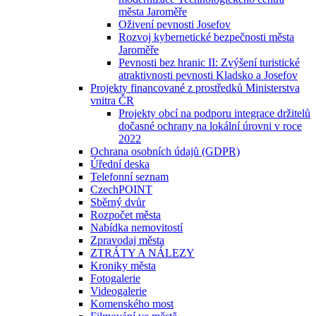
města Jaroměře
Oživení pevnosti Josefov
Rozvoj kybernetické bezpečnosti města
Jaroměře
Pevnosti bez hranic II: Zvýšení turistické
atraktivnosti pevnosti Kladsko a Josefov
Projekty financované z prostředků Ministerstva
vnitra ČR
Projekty obcí na podporu integrace držitelů
dočasné ochrany na lokální úrovni v roce
2022
Ochrana osobních údajů (GDPR)
Úřední deska
Telefonní seznam
CzechPOINT
Sběrný dvůr
Rozpočet města
Nabídka nemovitostí
Zpravodaj města
ZTRÁTY A NÁLEZY
Kroniky města
Fotogalerie
Videogalerie
Komenského most