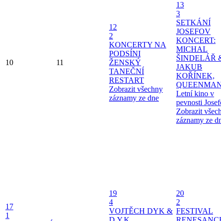
13
3
SETKÁNÍ
12
JOSEFOV
2
KONCERT:
KONCERTY NA
MICHAL
PODSÍNI
ŠINDELÁŘ 
10
11
ŽENSKÝ
JAKUB
TANEČNÍ
KOŘÍNEK,
RESTART
QUEENMAN
Zobrazit všechny
Letní kino v
záznamy ze dne
pevnosti Jose
Zobrazit všec
záznamy ze d
19
20
4
2
17
VOJTĚCH DYK &
FESTIVAL
1
D.Y.K.
RENESANC