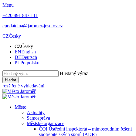
Menu
+420 491 847 111
epodatelna@jaromer-josefov.cz
CZ
Česky
CZ
Česky
EN
English
DE
Deutsch
PL
Po polsku
Hledaný výraz
Hledat
rozšířené vyhledávání
Město
Aktuality
Samospráva
Městské organizace
ČOI Ústřední inspektorát – mimosoudním řešení
spotřebitelských sporů (ADR)