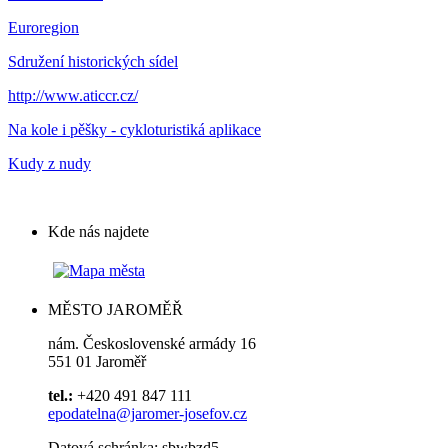
Euroregion
Sdružení historických sídel
http://www.aticcr.cz/
Na kole i pěšky - cykloturistiká aplikace
Kudy z nudy
Kde nás najdete
MĚSTO JAROMĚŘ
nám. Československé armády 16
551 01 Jaroměř
tel.:
+420 491 847 111
epodatelna@jaromer-josefov.cz
Datová schránka: sbwbzd5