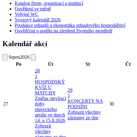
Katalog firem, organizací a institucí
Osvětlení ve městě
Veřejné WC
Svozový kalendář 2026
Produkce odpadů a ekonomika odpadového hospodářství
Osvědčení o podílu na zlepšení životního prostředí
Kalendář akcí
Srpen
2026
Po
Út
St
Čt
28
2
HOSPODSKÝ
KVÍZ U
29
MATCHY
1
Změna otevírací
KONCERTY NA
27
doby
30
PODSÍNI
plaveckého
Zobrazit všechny
areálu ve dnech
záznamy ze dne
14. a 15.8.2026
Zobrazit
všechny
záznamy ze dne