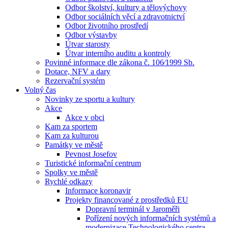
Odbor školství, kultury a tělovýchovy
Odbor sociálních věcí a zdravotnictví
Odbor životního prostředí
Odbor výstavby
Útvar starosty
Útvar interního auditu a kontroly
Povinné informace dle zákona č. 106⁄1999 Sb.
Dotace, NFV a dary
Rezervační systém
Volný čas
Novinky ze sportu a kultury
Akce
Akce v obci
Kam za sportem
Kam za kulturou
Památky ve městě
Pevnost Josefov
Turistické informační centrum
Spolky ve městě
Rychlé odkazy
Informace koronavir
Projekty financované z prostředků EU
Dopravní terminál v Jaroměři
Pořízení nových informačních systémů a
modernizace Technologického centra