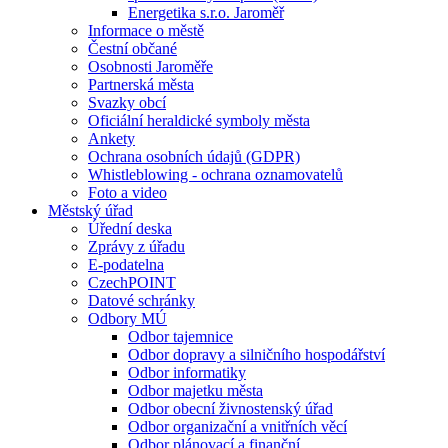
Energetika s.r.o. Jaroměř
Informace o městě
Čestní občané
Osobnosti Jaroměře
Partnerská města
Svazky obcí
Oficiální heraldické symboly města
Ankety
Ochrana osobních údajů (GDPR)
Whistleblowing - ochrana oznamovatelů
Foto a video
Městský úřad
Úřední deska
Zprávy z úřadu
E-podatelna
CzechPOINT
Datové schránky
Odbory MÚ
Odbor tajemnice
Odbor dopravy a silničního hospodářství
Odbor informatiky
Odbor majetku města
Odbor obecní živnostenský úřad
Odbor organizační a vnitřních věcí
Odbor plánovací a finanční