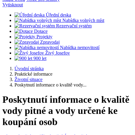
Vytisknout
Úřední deska
Nabídka volných míst
Rezervační systém
Dotace
Projekty
Zpravodaj
Nabídka nemovitostí
Živý Josefov
900 let
Úvodní stránka
Praktické informace
Životní situace
Poskytnutí informace o kvalitě vody...
Poskytnutí informace o kvalitě
vody pitné a vody určené ke
koupání osob