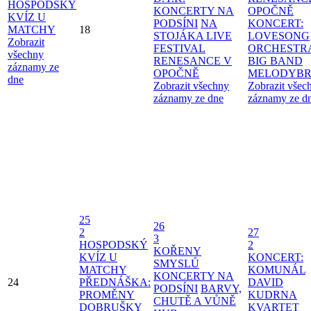
HOSPODSKÝ
KONCERTY NA
OPOČNĚ
KVÍZ U
PODSÍNI
NA
KONCERT:
MATCHY
18
STOJÁKA LIVE
LOVESONG
Zobrazit
FESTIVAL
ORCHESTR
všechny
RENESANCE V
BIG BAND
záznamy ze
OPOČNĚ
MELODYBR
dne
Zobrazit všechny
Zobrazit všec
záznamy ze dne
záznamy ze d
25
26
2
27
3
HOSPODSKÝ
2
KOŘENY
KVÍZ U
KONCERT:
SMYSLŮ
MATCHY
KOMUNÁL
KONCERTY NA
24
PŘEDNÁŠKA:
DAVID
PODSÍNI
BARVY,
PROMĚNY
KUDRNA
CHUTĚ A VŮNĚ
DOBRUŠKY
KVARTET