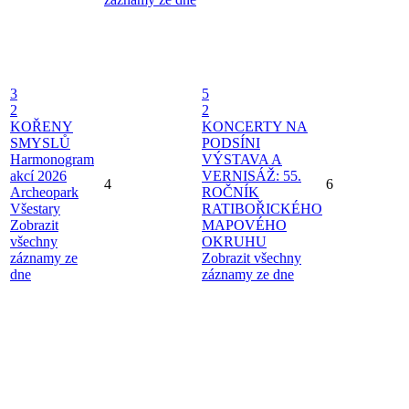
3
5
2
2
KOŘENY
KONCERTY NA
SMYSLŮ
PODSÍNI
Harmonogram
VÝSTAVA A
akcí 2026
VERNISÁŽ: 55.
4
6
Archeopark
ROČNÍK
Všestary
RATIBOŘICKÉHO
Zobrazit
MAPOVÉHO
všechny
OKRUHU
záznamy ze
Zobrazit všechny
dne
záznamy ze dne