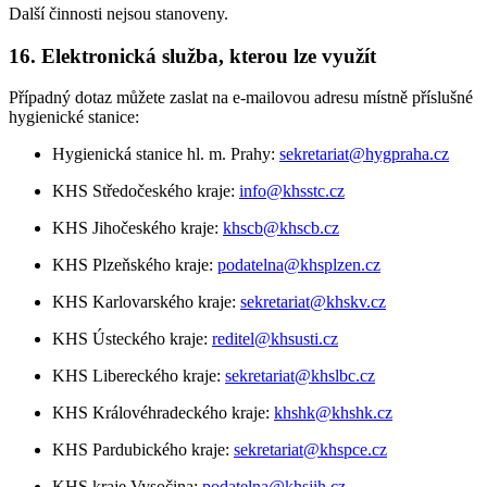
Další činnosti nejsou stanoveny.
16. Elektronická služba, kterou lze využít
Případný dotaz můžete zaslat na e-mailovou adresu místně příslušné
hygienické stanice:
Hygienická stanice hl. m. Prahy:
sekretariat@hygpraha.cz
KHS Středočeského kraje:
info@khsstc.cz
KHS Jihočeského kraje:
khscb@khscb.cz
KHS Plzeňského kraje:
podatelna@khsplzen.cz
KHS Karlovarského kraje:
sekretariat@khskv.cz
KHS Ústeckého kraje:
reditel@khsusti.cz
KHS Libereckého kraje:
sekretariat@khslbc.cz
KHS Královéhradeckého kraje:
khshk@khshk.cz
KHS Pardubického kraje:
sekretariat@khspce.cz
KHS kraje Vysočina:
podatelna@khsjih.cz