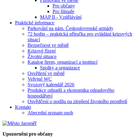
Filmování ve městě
Pro občany
Pro filmaře
MAP II - Vzdělávání
Praktické informace
Parkování na nám. Československé armády
72 hodin – praktická příručka pro zvládání krizových
situací
Bezpečnost ve městě
Krizové řízení
Životní situace
Katalog firem, organizací a institucí
Spolky a organizace
Osvětlení ve městě
Veřejné WC
Svozový kalendář 2026
Produkce odpadů a ekonomika odpadového
hospodářství
Osvědčení o podílu na zlepšení životního prostředí
Kontakt
Abecední seznam osob
Upozornění pro občany