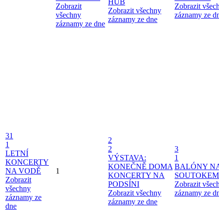
HUB
Zobrazit
Zobrazit všec
Zobrazit všechny
všechny
záznamy ze d
záznamy ze dne
záznamy ze dne
31
2
1
2
3
LETNÍ
VÝSTAVA:
1
KONCERTY
KONEČNĚ DOMA
BALÓNY N
NA VODĚ
1
KONCERTY NA
SOUTOKEM
Zobrazit
PODSÍNI
Zobrazit všec
všechny
Zobrazit všechny
záznamy ze d
záznamy ze
záznamy ze dne
dne