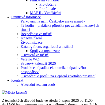
Filmování ve městě
Pro občany
Pro filmaře
MAP II - Vzdělávání
Praktické informace
Parkování na nám. Československé armády
72 hodin – praktická příručka pro zvládání krizových
situací
Bezpečnost ve městě
Krizové řízení
Životní situace
Katalog firem, organizací a institucí
Spolky a organizace
Osvětlení ve městě
Veřejné WC
Svozový kalendář 2026
Produkce odpadů a ekonomika odpadového
hospodářství
Osvědčení o podílu na zlepšení životního prostředí
Kontakt
Abecední seznam osob
Z technických důvodů bude ve středu 5. srpna 2026 od 11:00
do 17:00 hodin omezen provoz na odborech dopravy a vnitřních