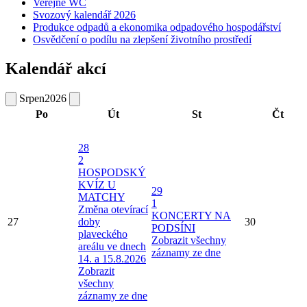
Veřejné WC
Svozový kalendář 2026
Produkce odpadů a ekonomika odpadového hospodářství
Osvědčení o podílu na zlepšení životního prostředí
Kalendář akcí
Srpen
2026
Po
Út
St
Čt
28
2
HOSPODSKÝ
KVÍZ U
29
MATCHY
1
Změna otevírací
KONCERTY NA
27
doby
30
PODSÍNI
plaveckého
Zobrazit všechny
areálu ve dnech
záznamy ze dne
14. a 15.8.2026
Zobrazit
všechny
záznamy ze dne