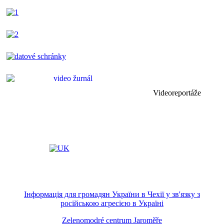
Videoreportáže
Інформація для громадян України в Чехії у зв'язку з
російською агресією в Україні
Zelenomodré centrum Jaroměře