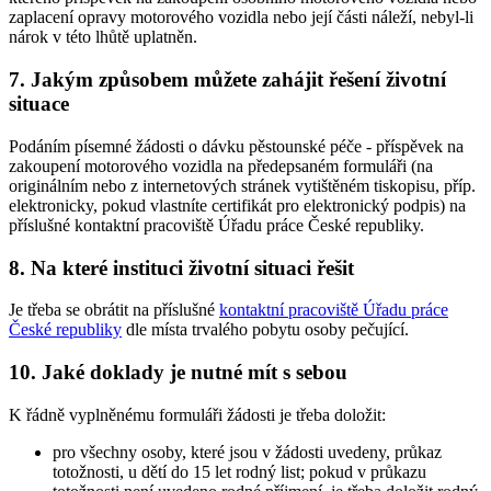
zaplacení opravy motorového vozidla nebo její části náleží, nebyl-li
nárok v této lhůtě uplatněn.
7. Jakým způsobem můžete zahájit řešení životní
situace
Podáním písemné žádosti o dávku pěstounské péče - příspěvek na
zakoupení motorového vozidla na předepsaném formuláři (na
originálním nebo z internetových stránek vytištěném tiskopisu, příp.
elektronicky, pokud vlastníte certifikát pro elektronický podpis) na
příslušné kontaktní pracoviště Úřadu práce České republiky.
8. Na které instituci životní situaci řešit
Je třeba se obrátit na příslušné
kontaktní pracoviště Úřadu práce
České republiky
dle místa trvalého pobytu osoby pečující.
10. Jaké doklady je nutné mít s sebou
K řádně vyplněnému formuláři žádosti je třeba doložit:
pro všechny osoby, které jsou v žádosti uvedeny, průkaz
totožnosti, u dětí do 15 let rodný list; pokud v průkazu