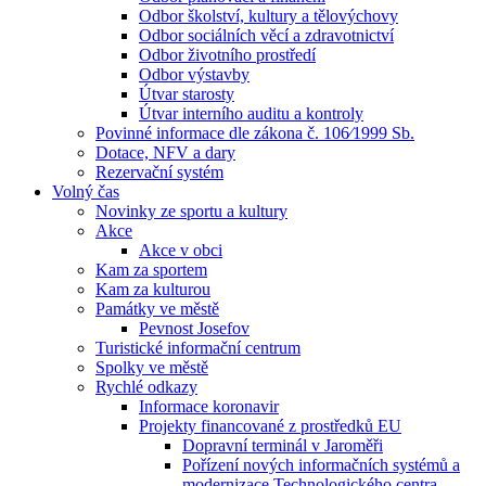
Odbor školství, kultury a tělovýchovy
Odbor sociálních věcí a zdravotnictví
Odbor životního prostředí
Odbor výstavby
Útvar starosty
Útvar interního auditu a kontroly
Povinné informace dle zákona č. 106⁄1999 Sb.
Dotace, NFV a dary
Rezervační systém
Volný čas
Novinky ze sportu a kultury
Akce
Akce v obci
Kam za sportem
Kam za kulturou
Památky ve městě
Pevnost Josefov
Turistické informační centrum
Spolky ve městě
Rychlé odkazy
Informace koronavir
Projekty financované z prostředků EU
Dopravní terminál v Jaroměři
Pořízení nových informačních systémů a
modernizace Technologického centra