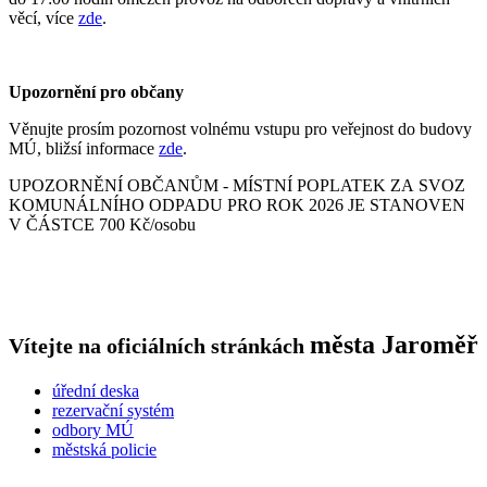
věcí, více
zde
.
Upozornění pro občany
Věnujte prosím pozornost volnému vstupu pro veřejnost do budovy
MÚ, bližsí informace
zde
.
UPOZORNĚNÍ OBČANŮM - MÍSTNÍ POPLATEK ZA SVOZ
KOMUNÁLNÍHO ODPADU PRO ROK 2026 JE STANOVEN
V ČÁSTCE 700 Kč/osobu
města
Jaroměř
Vítejte na oficiálních stránkách
úřední deska
rezervační systém
odbory MÚ
městská policie