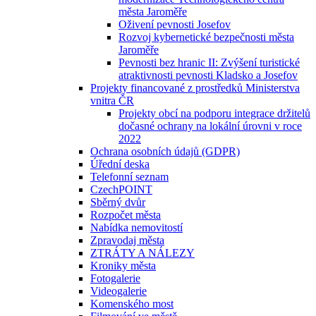
města Jaroměře
Oživení pevnosti Josefov
Rozvoj kybernetické bezpečnosti města
Jaroměře
Pevnosti bez hranic II: Zvýšení turistické
atraktivnosti pevnosti Kladsko a Josefov
Projekty financované z prostředků Ministerstva
vnitra ČR
Projekty obcí na podporu integrace držitelů
dočasné ochrany na lokální úrovni v roce
2022
Ochrana osobních údajů (GDPR)
Úřední deska
Telefonní seznam
CzechPOINT
Sběrný dvůr
Rozpočet města
Nabídka nemovitostí
Zpravodaj města
ZTRÁTY A NÁLEZY
Kroniky města
Fotogalerie
Videogalerie
Komenského most