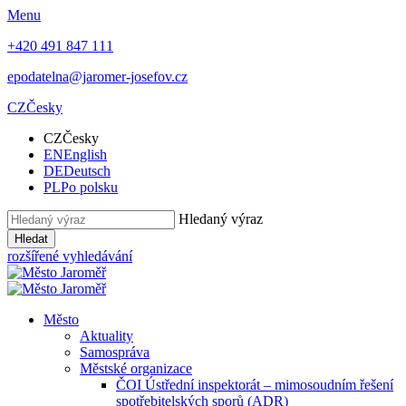
Menu
+420 491 847 111
epodatelna@jaromer-josefov.cz
CZ
Česky
CZ
Česky
EN
English
DE
Deutsch
PL
Po polsku
Hledaný výraz
Hledat
rozšířené vyhledávání
Město
Aktuality
Samospráva
Městské organizace
ČOI Ústřední inspektorát – mimosoudním řešení
spotřebitelských sporů (ADR)