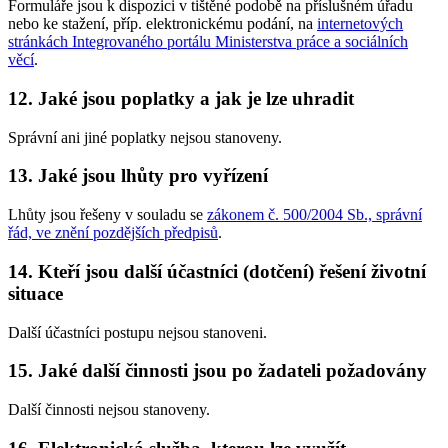
Formuláře jsou k dispozici v tištěné podobě na příslušném úřadu
nebo ke stažení, příp. elektronickému podání, na
internetových
stránkách Integrovaného portálu Ministerstva práce a sociálních
věcí
.
12. Jaké jsou poplatky a jak je lze uhradit
Správní ani jiné poplatky nejsou stanoveny.
13. Jaké jsou lhůty pro vyřízení
Lhůty jsou řešeny v souladu se
zákonem č. 500/2004 Sb., správní
řád, ve znění pozdějších předpisů
.
14. Kteří jsou další účastníci (dotčení) řešení životní
situace
Další účastníci postupu nejsou stanoveni.
15. Jaké další činnosti jsou po žadateli požadovány
Další činnosti nejsou stanoveny.