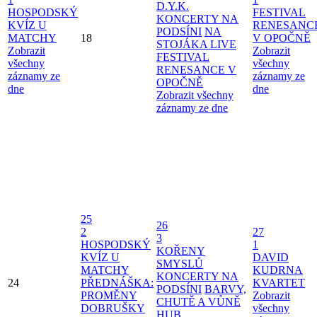
D.Y.K.
HOSPODSKÝ
FESTIVAL
KONCERTY NA
KVÍZ U
RENESANC
PODSÍNI
NA
MATCHY
18
V OPOČNĚ
STOJÁKA LIVE
Zobrazit
Zobrazit
FESTIVAL
všechny
všechny
RENESANCE V
záznamy ze
záznamy ze
OPOČNĚ
dne
dne
Zobrazit všechny
záznamy ze dne
25
26
2
27
3
HOSPODSKÝ
1
KOŘENY
KVÍZ U
DAVID
SMYSLŮ
MATCHY
KUDRNA
KONCERTY NA
24
PŘEDNÁŠKA:
KVARTET
PODSÍNI
BARVY,
PROMĚNY
Zobrazit
CHUTĚ A VŮNĚ
DOBRUŠKY
všechny
HUB