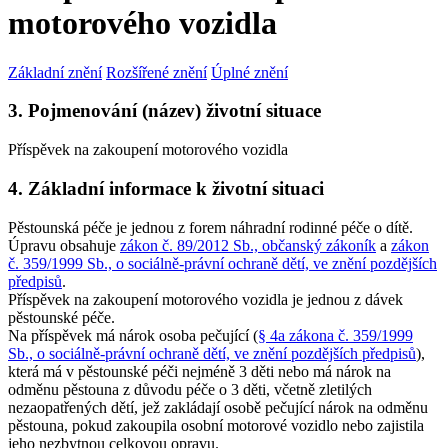
motorového vozidla
Základní znění
Rozšířené znění
Úplné znění
3. Pojmenování (název) životní situace
Příspěvek na zakoupení motorového vozidla
4. Základní informace k životní situaci
Pěstounská péče je jednou z forem náhradní rodinné péče o dítě.
Úpravu obsahuje
zákon č. 89/2012 Sb., občanský zákoník
a
zákon
č. 359/1999 Sb., o sociálně-právní ochraně dětí, ve znění pozdějších
předpisů
.
Příspěvek na zakoupení motorového vozidla je jednou z dávek
pěstounské péče.
Na příspěvek má nárok osoba pečující (
§ 4a zákona č. 359/1999
Sb., o sociálně-právní ochraně dětí, ve znění pozdějších předpisů
),
která má v pěstounské péči nejméně 3 děti nebo má nárok na
odměnu pěstouna z důvodu péče o 3 děti, včetně zletilých
nezaopatřených dětí, jež zakládají osobě pečující nárok na odměnu
pěstouna, pokud zakoupila osobní motorové vozidlo nebo zajistila
jeho nezbytnou celkovou opravu.