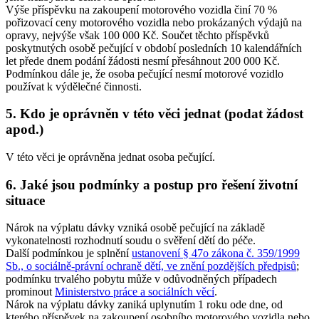
Výše příspěvku na zakoupení motorového vozidla činí 70 %
pořizovací ceny motorového vozidla nebo prokázaných výdajů na
opravy, nejvýše však 100 000 Kč. Součet těchto příspěvků
poskytnutých osobě pečující v období posledních 10 kalendářních
let přede dnem podání žádosti nesmí přesáhnout 200 000 Kč.
Podmínkou dále je, že osoba pečující nesmí motorové vozidlo
používat k výdělečné činnosti.
5. Kdo je oprávněn v této věci jednat (podat žádost
apod.)
V této věci je oprávněna jednat osoba pečující.
6. Jaké jsou podmínky a postup pro řešení životní
situace
Nárok na výplatu dávky vzniká osobě pečující na základě
vykonatelnosti rozhodnutí soudu o svěření dětí do péče.
Další podmínkou je splnění
ustanovení § 47o zákona č. 359/1999
Sb., o sociálně-právní ochraně dětí, ve znění pozdějších předpisů
;
podmínku trvalého pobytu může v odůvodněných případech
prominout
Ministerstvo práce a sociálních věcí
.
Nárok na výplatu dávky zaniká uplynutím 1 roku ode dne, od
kterého příspěvek na zakoupení osobního motorového vozidla nebo