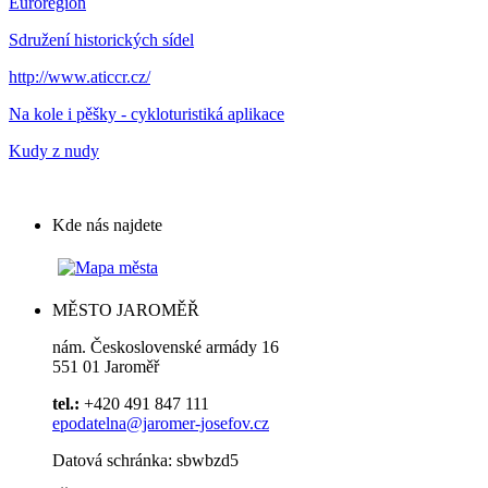
Euroregion
Sdružení historických sídel
http://www.aticcr.cz/
Na kole i pěšky - cykloturistiká aplikace
Kudy z nudy
Kde nás najdete
MĚSTO JAROMĚŘ
nám. Československé armády 16
551 01 Jaroměř
tel.:
+420 491 847 111
epodatelna@jaromer-josefov.cz
Datová schránka: sbwbzd5