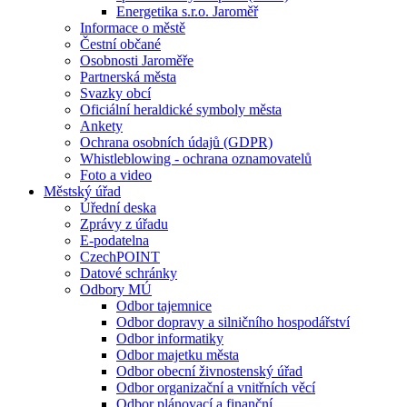
Energetika s.r.o. Jaroměř
Informace o městě
Čestní občané
Osobnosti Jaroměře
Partnerská města
Svazky obcí
Oficiální heraldické symboly města
Ankety
Ochrana osobních údajů (GDPR)
Whistleblowing - ochrana oznamovatelů
Foto a video
Městský úřad
Úřední deska
Zprávy z úřadu
E-podatelna
CzechPOINT
Datové schránky
Odbory MÚ
Odbor tajemnice
Odbor dopravy a silničního hospodářství
Odbor informatiky
Odbor majetku města
Odbor obecní živnostenský úřad
Odbor organizační a vnitřních věcí
Odbor plánovací a finanční