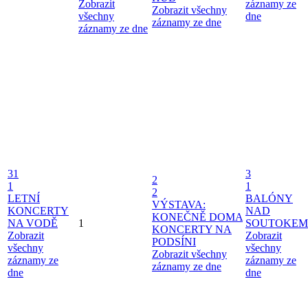
Zobrazit
záznamy ze
Zobrazit všechny
všechny
dne
záznamy ze dne
záznamy ze dne
31
3
2
1
1
2
LETNÍ
BALÓNY
VÝSTAVA:
KONCERTY
NAD
KONEČNĚ DOMA
NA VODĚ
1
SOUTOKEM
KONCERTY NA
Zobrazit
Zobrazit
PODSÍNI
všechny
všechny
Zobrazit všechny
záznamy ze
záznamy ze
záznamy ze dne
dne
dne