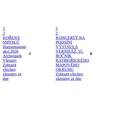
3
5
2
2
KOŘENY
KONCERTY NA
SMYSLŮ
PODSÍNI
Harmonogram
VÝSTAVA A
akcí 2026
VERNISÁŽ: 55.
4
6
Archeopark
ROČNÍK
Všestary
RATIBOŘICKÉHO
Zobrazit
MAPOVÉHO
všechny
OKRUHU
záznamy ze
Zobrazit všechny
dne
záznamy ze dne