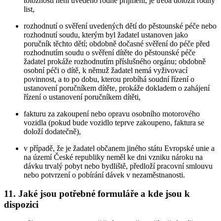
totožnosti není uvedeno rodné příjmení, je třeba doložit rodný
list,
rozhodnutí o svěření uvedených dětí do pěstounské péče nebo
rozhodnutí soudu, kterým byl žadatel ustanoven jako
poručník těchto dětí; obdobně dočasné svěření do péče před
rozhodnutím soudu o svěření dítěte do pěstounské péče
žadatel prokáže rozhodnutím příslušného orgánu; obdobně
osobní péči o dítě, k němuž žadatel nemá vyživovací
povinnost, a to po dobu, kterou probíhá soudní řízení o
ustanovení poručníkem dítěte, prokáže dokladem o zahájení
řízení o ustanovení poručníkem dítěti,
fakturu za zakoupení nebo opravu osobního motorového
vozidla (pokud bude vozidlo teprve zakoupeno, faktura se
doloží dodatečně),
v případě, že je žadatel občanem jiného státu Evropské unie a
na území České republiky neměl ke dni vzniku nároku na
dávku trvalý pobyt nebo bydliště, předloží pracovní smlouvu
nebo potvrzení o pobírání dávek v nezaměstnanosti.
11. Jaké jsou potřebné formuláře a kde jsou k
dispozici