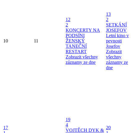
13
12
2
2
SETKÁNÍ
KONCERTY NA
JOSEFOV
PODSÍNI
Letní kino v
10
11
ŽENSKÝ
pevnosti
TANEČNÍ
Josefov
RESTART
Zobrazit
Zobrazit všechny
všechny
záznamy ze dne
záznamy ze
dne
19
4
17
20
VOJTĚCH DYK &
1
1