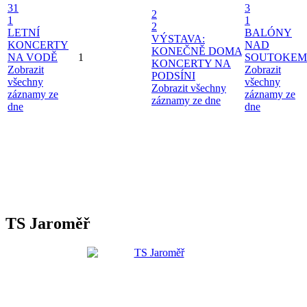
31
3
2
1
1
2
LETNÍ
BALÓNY
VÝSTAVA:
KONCERTY
NAD
KONEČNĚ DOMA
NA VODĚ
1
SOUTOKEM
KONCERTY NA
Zobrazit
Zobrazit
PODSÍNI
všechny
všechny
Zobrazit všechny
záznamy ze
záznamy ze
záznamy ze dne
dne
dne
TS Jaroměř