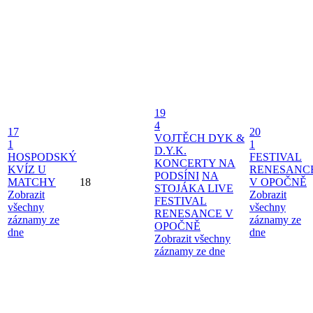
19
4
17
20
VOJTĚCH DYK &
1
1
D.Y.K.
HOSPODSKÝ
FESTIVAL
KONCERTY NA
KVÍZ U
RENESANC
PODSÍNI
NA
MATCHY
18
V OPOČNĚ
STOJÁKA LIVE
Zobrazit
Zobrazit
FESTIVAL
všechny
všechny
RENESANCE V
záznamy ze
záznamy ze
OPOČNĚ
dne
dne
Zobrazit všechny
záznamy ze dne