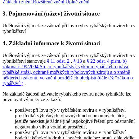
Základní znění
Rozšířené znění
Úplné znění
3. Pojmenování (název) životní situace
Udělování výjimek ze zákazů při lovu ryb v rybářských revírech a v
rybníkářství
4. Základní informace k životní situaci
Udělování výjimek ze zákazů při lovu ryb v rybářských revírech a v
rybníkářství stanovuje
§ 11 odst. 2
,
§ 13
a
§ 22 odst. 4 písm. b)
zákona č. 99/2004 Sb., o rybníkářství, výkonu rybářského práva,
rybářské stráži, ochraně mořských rybolovných zdrojů a o změně
některých zákonů, ve znění pozdějších předpisů (dále též "zákon o
rybářství")
.
Na základě žádosti uživatele rybářského revíru nebo rybníkáře lze
povolovat výjimky ze zákazů:
používat při lovu ryb v rybářském revíru a v rybníkářství
prostředků výbušných, otravných nebo omamných látek,
jestliže neexistuje žádné jiné uspokojivé řešení pro odstranění
negativního vlivu vodního prostředí
,
používat při lovu ryb v rybářském revíru a v rybníkářství
bodců jakéhokoliv druhu, lapaček, udic bez prutů, dále vidlic