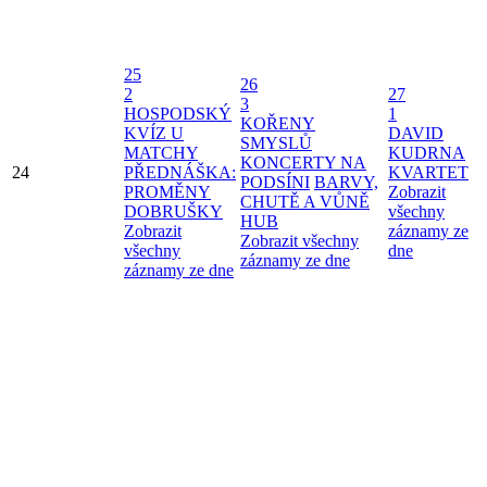
25
26
2
27
3
HOSPODSKÝ
1
KOŘENY
KVÍZ U
DAVID
SMYSLŮ
MATCHY
KUDRNA
KONCERTY NA
24
PŘEDNÁŠKA:
KVARTET
PODSÍNI
BARVY,
PROMĚNY
Zobrazit
CHUTĚ A VŮNĚ
DOBRUŠKY
všechny
HUB
Zobrazit
záznamy ze
Zobrazit všechny
všechny
dne
záznamy ze dne
záznamy ze dne