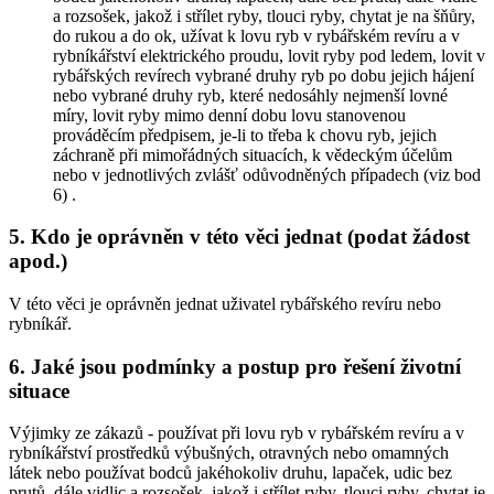
a rozsošek, jakož i střílet ryby, tlouci ryby, chytat je na šňůry,
do rukou a do ok, užívat k lovu ryb v rybářském revíru a v
rybníkářství elektrického proudu, lovit ryby pod ledem, lovit v
rybářských revírech vybrané druhy ryb po dobu jejich hájení
nebo vybrané druhy ryb, které nedosáhly nejmenší lovné
míry, lovit ryby mimo denní dobu lovu stanovenou
prováděcím předpisem,
je-li to třeba k chovu ryb, jejich
záchraně při mimořádných situacích, k vědeckým účelům
nebo v jednotlivých zvlášť odůvodněných případech (viz bod
6)
.
5. Kdo je oprávněn v této věci jednat (podat žádost
apod.)
V této věci je oprávněn jednat uživatel rybářského revíru nebo
rybníkář.
6. Jaké jsou podmínky a postup pro řešení životní
situace
Výjimky ze zákazů -
používat při lovu ryb v rybářském revíru a v
rybníkářství prostředků výbušných, otravných nebo omamných
látek nebo používat bodců jakéhokoliv druhu, lapaček, udic bez
prutů, dále vidlic a rozsošek, jakož i střílet ryby, tlouci ryby, chytat je