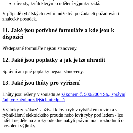
důvody, kvůli kterým o udělení výjimky žádá.
V případě rybářských revírů může být po žadateli požadován i
znalecký posudek.
11. Jaké jsou potřebné formuláře a kde jsou k
dispozici
Předepsané formuláře nejsou stanoveny.
12. Jaké jsou poplatky a jak je lze uhradit
Správní ani jiné poplatky nejsou stanoveny.
13. Jaké jsou lhůty pro vyřízení
Lhůty jsou řešeny v souladu se
zákonem č. 500/2004 Sb., správní
řád, ve znění pozdějších předpisů
.
Výjimky ze zákazů -
užívat k lovu ryb v rybářském revíru a v
rybníkářství elektrického proudu nebo lovit ryby pod ledem
- lze
udělit nejdéle na 2 roky ode dne nabytí právní moci rozhodnutí o
povolení výjimky.