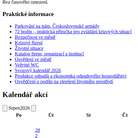
Bez časového omezení.
Praktické informace
Parkování na nám. Československé armády
72 hodin – praktická příručka pro zvládání krizových situací
Bezpečnost ve městě
Krizové řízení
Životní situace
Katalog firem, organizací a institucí
Osvětlení ve městě
Veřejné WC
Svozový kalendář 2026
Produkce odpadů a ekonomika odpadového hospodářství
Osvědčení o podílu na zlepšení životního prostředí
Kalendář akcí
Srpen
2026
Po
Út
St
Čt
28
2