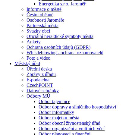
Energetika s.r.o. Jaroměř
Informace o městě
Čestní občané
Osobnosti Jaroměře
Partnerská města
Svazky obcí
Oficiální heraldické symboly města
Ankety
Ochrana osobních údajů (GDPR)
Whistleblowing - ochrana oznamovatelů
Foto a video
Městský úřad
Úřední deska
Zprávy z úřadu
E-podatelna
CzechPOINT
Datové schránky
Odbory MÚ
Odbor tajemnice
Odbor dopravy a silničního hospodářství
Odbor informatiky
Odbor majetku města
Odbor obecní živnostenský úřad
Odbor organizační a vnitřních věcí
Odbor plánovací a finanční