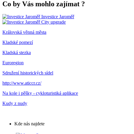
Co by Vás mohlo zajímat
?
Investice Jaroměř
City upgrade
Královská věnná města
Kladské pomezí
Kladská stezka
Euroregion
Sdružení historických sídel
http://www.aticcr.cz/
Na kole i pěšky - cykloturistiká aplikace
Kudy z nudy
Kde nás najdete