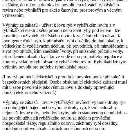
na šňůry, do rukou a do ok
- lze povolit jen uživateli rybářského
revíru nebo rybníkáři pro akci s časovým, prostorovým a věcným
vymezením.
Výjimky ze zákazů -
užívat k lovu ryb v rybářském revíru a v
rybníkářství elektrického proudu nebo lovit ryby pod ledem
- lze
povolit jen uživateli rybářského revíru k zajištění rybích násad, k
lovu generačních ryb, k přemístění rybí obsádky do jiné lokality, k
vědeckým či vzdělávacím účelům, při povodních, při mimořádném a
život ryb ohrožujícím znečištění vody, při sníženém průtoku vody,
při sníženém obsahu kyslíku ve vodě nebo pro potřeby regulace a
kontroly skladby rybí obsádky rybářského revíru. Rybníkáři lze tyto
výjimky povolit pro potřeby rybníkářské praxe.
(Lov ryb pomocí elektrického proudu je povolen pouze při splnění
bezpečnostních předpisů. Osoba obsluhující elektrické zařízení musí
mít u sebe povolení k takovémuto lovu a doklady opravňující
použití elektrického zařízení.)
Výjimky ze zákazů -
lovit v rybářských revírech vybrané druhy ryb
po dobu jejich hájení nebo vybrané druhy ryb, které nedosáhly
nejmenší lovné míry, nebo lovit ryby mimo stanovenou denní dobu
-
lze povolit uživateli rybářského revíru za účelem provádění
hospodářské těžby, regulačního odlovu, záchrany rybí obsádky,
pořádání sportovních akcí, průzkumné činnosti nebo pro