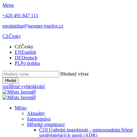
Menu
+420 491 847 111
epodatelna@jaromer-josefov.cz
CZ
Česky
CZ
Česky
EN
English
DE
Deutsch
PL
Po polsku
Hledaný výraz
Hledat
rozšířené vyhledávání
Město
Aktuality
Samospráva
Městské organizace
ČOI Ústřední inspektorát – mimosoudním řešení
spotřebitelských sporů (ADR)