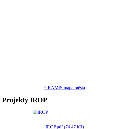
GRAMIS mapa města
Projekty IROP
IROP.pdf (74.47 kB)