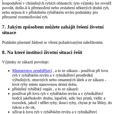
hospodaření v chráněných rybích oblastech; tyto výjimky lze rovněž
povolit, došlo-li k přemnožení nebo zeslabení některých druhů ryb,
nebo nejsou-li v příslušném rybářském revíru podmínky pro
přirozené rozmnožování ryb.
7. Jakým způsobem můžete zahájit řešení životní
situace
Podáním písemné žádosti se všemi požadovanými náležitostmi.
8. Na které instituci životní situaci řešit
Výjimky ze zákazů povoluje:
Ministerstvo zemědělství
, a to ze zákazu - používat při lovu
ryb v rybářském revíru a v rybníkářství prostředků
výbušných, otravných nebo omamných látek a ze zákazu -
lovit ryby mimo stanovenou denní dobu,
příslušný rybářský orgán
, a to ze zákazů:
používat při lovu ryb v rybářském revíru a v rybníkářství
bodců jakéhokoliv druhu, lapaček, udic bez prutů, vidlic a
rozsošek, jakož i střílet ryby, tlouci ryby, chytat je na šňůry, do
rukou a do ok,
užívat k lovu ryb v rybářském revíru a v rybníkářství