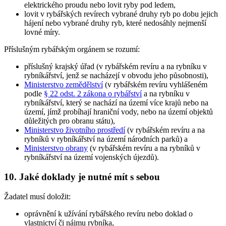
elektrického proudu nebo lovit ryby pod ledem,
lovit v rybářských revírech vybrané druhy ryb po dobu jejich
hájení nebo vybrané druhy ryb, které nedosáhly nejmenší
lovné míry.
Příslušným rybářským orgánem
se rozumí:
příslušný krajský úřad (v rybářském revíru a na rybníku v
rybníkářství, jenž se nacházejí v obvodu jeho působnosti),
Ministerstvo zemědělství
(v rybářském revíru vyhlášeném
podle
§ 22 odst. 2 zákona o rybářství
a na rybníku v
rybníkářství, který se nachází na území více krajů nebo na
území, jímž probíhají hraniční vody, nebo na území objektů
důležitých pro obranu státu),
Ministerstvo životního prostředí
(v rybářském revíru a na
rybníků v rybníkářství na území národních parků) a
Ministerstvo obrany
(v rybářském revíru a na rybníků v
rybníkářství na území vojenských újezdů).
10. Jaké doklady je nutné mít s sebou
Žadatel musí doložit:
oprávnění k užívání rybářského revíru nebo doklad o
vlastnictví či nájmu rybníka,