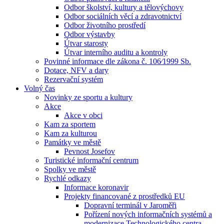
Odbor školství, kultury a tělovýchovy
Odbor sociálních věcí a zdravotnictví
Odbor životního prostředí
Odbor výstavby
Útvar starosty
Útvar interního auditu a kontroly
Povinné informace dle zákona č. 106⁄1999 Sb.
Dotace, NFV a dary
Rezervační systém
Volný čas
Novinky ze sportu a kultury
Akce
Akce v obci
Kam za sportem
Kam za kulturou
Památky ve městě
Pevnost Josefov
Turistické informační centrum
Spolky ve městě
Rychlé odkazy
Informace koronavir
Projekty financované z prostředků EU
Dopravní terminál v Jaroměři
Pořízení nových informačních systémů a
modernizace Technologického centra