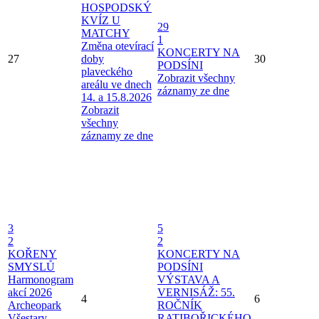
HOSPODSKÝ
KVÍZ U
29
MATCHY
1
Změna otevírací
KONCERTY NA
27
doby
30
PODSÍNI
plaveckého
Zobrazit všechny
areálu ve dnech
záznamy ze dne
14. a 15.8.2026
Zobrazit
všechny
záznamy ze dne
3
5
2
2
KOŘENY
KONCERTY NA
SMYSLŮ
PODSÍNI
Harmonogram
VÝSTAVA A
akcí 2026
VERNISÁŽ: 55.
4
6
Archeopark
ROČNÍK
Všestary
RATIBOŘICKÉHO