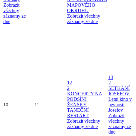
Zobrazit
MAPOVÉHO
všechny
OKRUHU
záznamy ze
Zobrazit všechny
dne
záznamy ze dne
13
12
2
2
SETKÁNÍ
KONCERTY NA
JOSEFOV
PODSÍNI
Letní kino v
10
11
ŽENSKÝ
pevnosti
TANEČNÍ
Josefov
RESTART
Zobrazit
Zobrazit všechny
všechny
záznamy ze dne
záznamy ze
dne