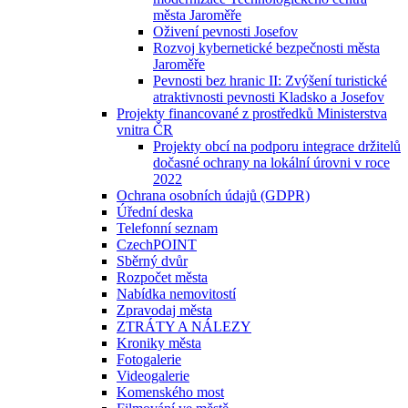
města Jaroměře
Oživení pevnosti Josefov
Rozvoj kybernetické bezpečnosti města
Jaroměře
Pevnosti bez hranic II: Zvýšení turistické
atraktivnosti pevnosti Kladsko a Josefov
Projekty financované z prostředků Ministerstva
vnitra ČR
Projekty obcí na podporu integrace držitelů
dočasné ochrany na lokální úrovni v roce
2022
Ochrana osobních údajů (GDPR)
Úřední deska
Telefonní seznam
CzechPOINT
Sběrný dvůr
Rozpočet města
Nabídka nemovitostí
Zpravodaj města
ZTRÁTY A NÁLEZY
Kroniky města
Fotogalerie
Videogalerie
Komenského most