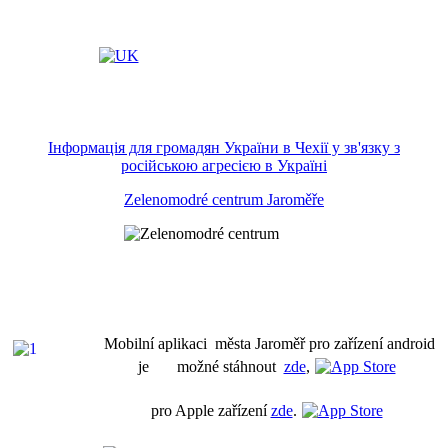
Інформація для громадян України в Чехії у зв'язку з
російською агресією в Україні
Zelenomodré centrum Jaroměře
Mobilní aplikaci města Jaroměř pro zařízení android
je možné stáhnout
zde
,
pro Apple zařízení
zde
.