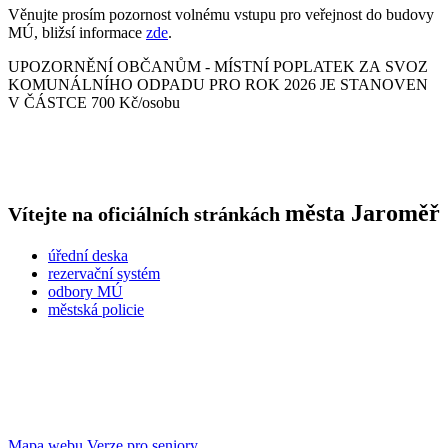
Věnujte prosím pozornost volnému vstupu pro veřejnost do budovy
MÚ, bližsí informace
zde
.
UPOZORNĚNÍ OBČANŮM - MÍSTNÍ POPLATEK ZA SVOZ
KOMUNÁLNÍHO ODPADU PRO ROK 2026 JE STANOVEN
V ČÁSTCE 700 Kč/osobu
města
Jaroměř
Vítejte na oficiálních stránkách
úřední deska
rezervační systém
odbory MÚ
městská policie
Mapa webu
Verze pro seniory