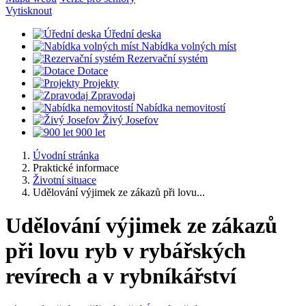
Vytisknout
Úřední deska
Nabídka volných míst
Rezervační systém
Dotace
Projekty
Zpravodaj
Nabídka nemovitostí
Živý Josefov
900 let
Úvodní stránka
Praktické informace
Životní situace
Udělování výjimek ze zákazů při lovu...
Udělování výjimek ze zákazů
při lovu ryb v rybářských
revírech a v rybníkářství