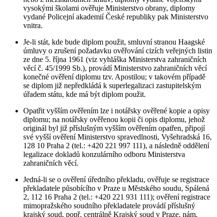
vysokými školami ověřuje Ministerstvo obrany, diplomy
vydané Policejní akademií České republiky pak Ministerstvo
vnitra.
Je-li stát, kde bude diplom použit, smluvní stranou Haagské
úmluvy o zrušení požadavku ověřování cizích veřejných listin
ze dne 5. října 1961 (viz vyhláška Ministerstva zahraničních
věcí č. 45/1999 Sb.), provádí Ministerstvo zahraničních věcí
konečné ověření diplomu tzv. Apostilou; v takovém případě
se diplom již nepředkládá k superlegalizaci zastupitelským
úřadem státu, kde má být diplom použit.
Opatřit vyšším ověřením lze i notářsky ověřené kopie a opisy
diplomu; na notářsky ověřenou kopii či opis diplomu, jehož
originál byl již příslušným vyšším ověřením opatřen, připojí
své vyšší ověření Ministerstvo spravedlnosti, Vyšehradská 16,
128 10 Praha 2 (tel.: +420 221 997 111), a následně oddělení
legalizace dokladů konzulárního odboru Ministerstva
zahraničních věcí.
Jedná-li se o ověření úředního překladu, ověřuje se registrace
překladatele působícího v Praze u Městského soudu, Spálená
2, 112 16 Praha 2 (tel.: +420 221 931 111); ověření registrace
mimopražského soudního překladatele provádí příslušný
krajský soud, popř. centrálně Krajský soud v Praze, nám.