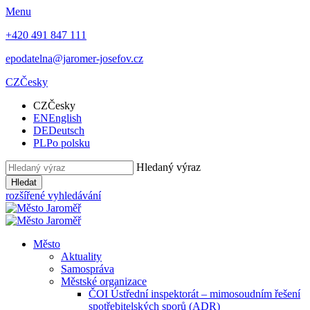
Menu
+420 491 847 111
epodatelna@jaromer-josefov.cz
CZ
Česky
CZ
Česky
EN
English
DE
Deutsch
PL
Po polsku
Hledaný výraz
Hledat
rozšířené vyhledávání
Město
Aktuality
Samospráva
Městské organizace
ČOI Ústřední inspektorát – mimosoudním řešení
spotřebitelských sporů (ADR)