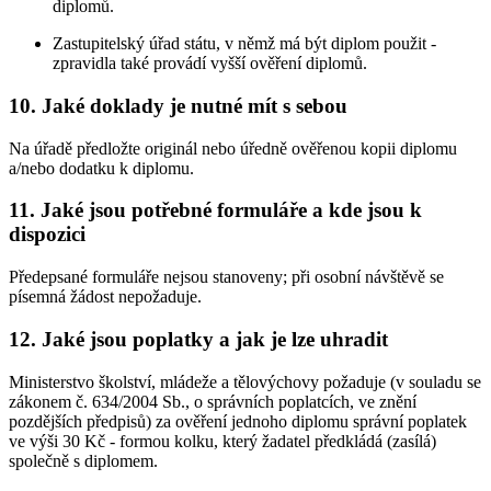
diplomů.
Zastupitelský úřad státu, v němž má být diplom použit -
zpravidla také provádí vyšší ověření diplomů.
10. Jaké doklady je nutné mít s sebou
Na úřadě předložte originál nebo úředně ověřenou kopii diplomu
a/nebo dodatku k diplomu.
11. Jaké jsou potřebné formuláře a kde jsou k
dispozici
Předepsané formuláře nejsou stanoveny; při osobní návštěvě se
písemná žádost nepožaduje.
12. Jaké jsou poplatky a jak je lze uhradit
Ministerstvo školství, mládeže a tělovýchovy požaduje (v souladu se
zákonem č. 634/2004 Sb., o správních poplatcích, ve znění
pozdějších předpisů) za ověření jednoho diplomu správní poplatek
ve výši 30 Kč - formou kolku, který žadatel předkládá (zasílá)
společně s diplomem.