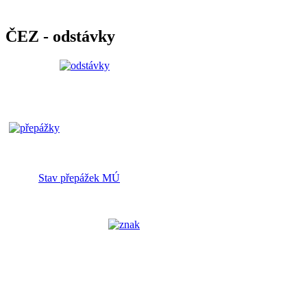
ČEZ - odstávky
Stav přepážek MÚ