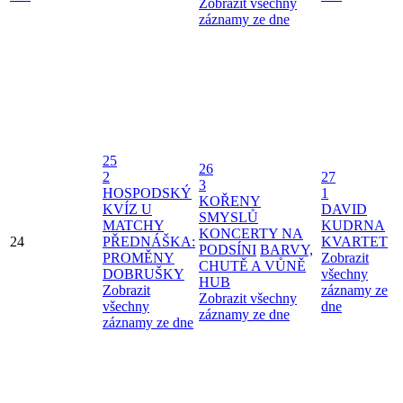
Zobrazit všechny
záznamy ze dne
25
26
2
27
3
HOSPODSKÝ
1
KOŘENY
KVÍZ U
DAVID
SMYSLŮ
MATCHY
KUDRNA
KONCERTY NA
24
PŘEDNÁŠKA:
KVARTET
PODSÍNI
BARVY,
PROMĚNY
Zobrazit
CHUTĚ A VŮNĚ
DOBRUŠKY
všechny
HUB
Zobrazit
záznamy ze
Zobrazit všechny
všechny
dne
záznamy ze dne
záznamy ze dne