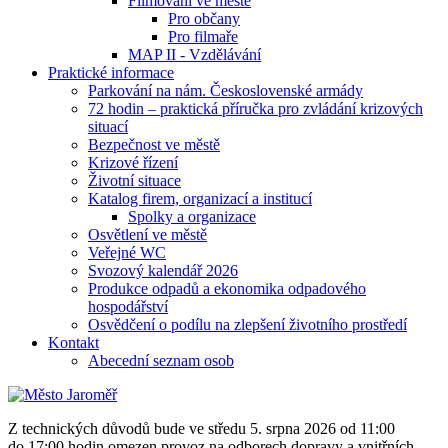
Filmování ve městě
Pro občany
Pro filmaře
MAP II - Vzdělávání
Praktické informace
Parkování na nám. Československé armády
72 hodin – praktická příručka pro zvládání krizových
situací
Bezpečnost ve městě
Krizové řízení
Životní situace
Katalog firem, organizací a institucí
Spolky a organizace
Osvětlení ve městě
Veřejné WC
Svozový kalendář 2026
Produkce odpadů a ekonomika odpadového
hospodářství
Osvědčení o podílu na zlepšení životního prostředí
Kontakt
Abecední seznam osob
Z technických důvodů bude ve středu 5. srpna 2026 od 11:00
do 17:00 hodin omezen provoz na odborech dopravy a vnitřních