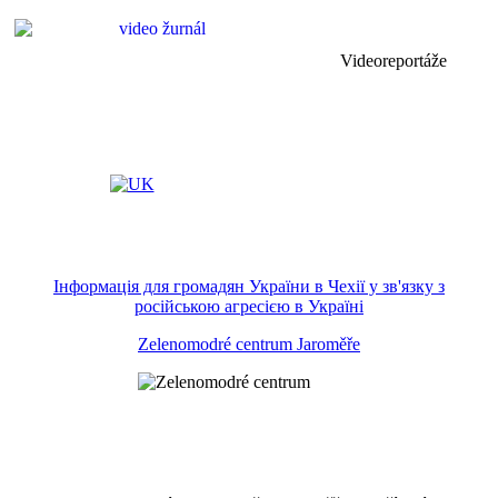
Videoreportáže
Інформація для громадян України в Чехії у зв'язку з
російською агресією в Україні
Zelenomodré centrum Jaroměře