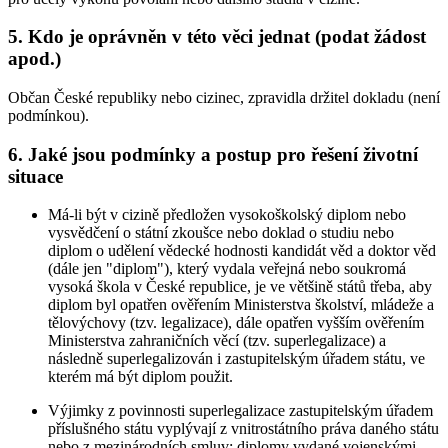
5. Kdo je oprávněn v této věci jednat (podat žádost
apod.)
Občan České republiky nebo cizinec, zpravidla držitel dokladu (není
podmínkou).
6. Jaké jsou podmínky a postup pro řešení životní
situace
Má-li být v cizině předložen vysokoškolský diplom nebo
vysvědčení o státní zkoušce nebo doklad o studiu nebo
diplom o udělení vědecké hodnosti kandidát věd a doktor věd
(dále jen "diplom"), který vydala veřejná nebo soukromá
vysoká škola v České republice, je ve většině států třeba, aby
diplom byl opatřen ověřením Ministerstva školství, mládeže a
tělovýchovy (tzv. legalizace), dále opatřen vyšším ověřením
Ministerstva zahraničních věcí (tzv. superlegalizace) a
následně superlegalizován i zastupitelským úřadem státu, ve
kterém má být diplom použit.
Výjimky z povinnosti superlegalizace zastupitelským úřadem
příslušného státu vyplývají z vnitrostátního práva daného státu
nebo z mezinárodních smluv; diplomy vydané vojenskými