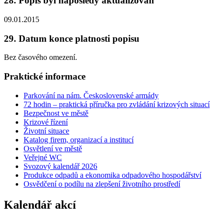
28. Popis byl naposledy aktualizován
09.01.2015
29. Datum konce platnosti popisu
Bez časového omezení.
Praktické informace
Parkování na nám. Československé armády
72 hodin – praktická příručka pro zvládání krizových situací
Bezpečnost ve městě
Krizové řízení
Životní situace
Katalog firem, organizací a institucí
Osvětlení ve městě
Veřejné WC
Svozový kalendář 2026
Produkce odpadů a ekonomika odpadového hospodářství
Osvědčení o podílu na zlepšení životního prostředí
Kalendář akcí