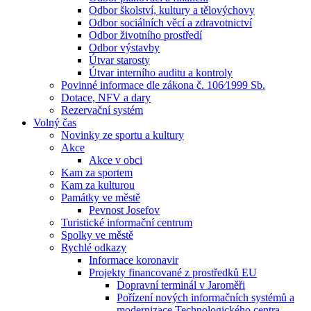
Odbor školství, kultury a tělovýchovy
Odbor sociálních věcí a zdravotnictví
Odbor životního prostředí
Odbor výstavby
Útvar starosty
Útvar interního auditu a kontroly
Povinné informace dle zákona č. 106⁄1999 Sb.
Dotace, NFV a dary
Rezervační systém
Volný čas
Novinky ze sportu a kultury
Akce
Akce v obci
Kam za sportem
Kam za kulturou
Památky ve městě
Pevnost Josefov
Turistické informační centrum
Spolky ve městě
Rychlé odkazy
Informace koronavir
Projekty financované z prostředků EU
Dopravní terminál v Jaroměři
Pořízení nových informačních systémů a
modernizace Technologického centra