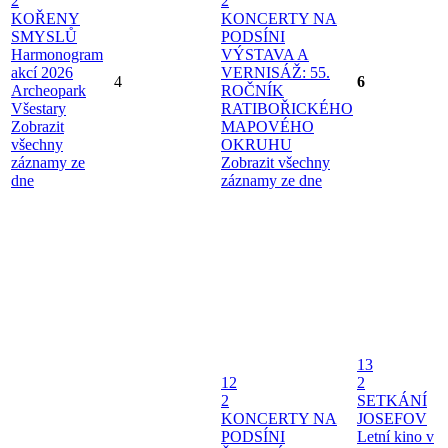
2
2
KOŘENY
KONCERTY NA
SMYSLŮ
PODSÍNI
Harmonogram
VÝSTAVA A
akcí 2026
VERNISÁŽ: 55.
4
6
Archeopark
ROČNÍK
Všestary
RATIBOŘICKÉHO
Zobrazit
MAPOVÉHO
všechny
OKRUHU
záznamy ze
Zobrazit všechny
dne
záznamy ze dne
13
12
2
2
SETKÁNÍ
KONCERTY NA
JOSEFOV
PODSÍNI
Letní kino v