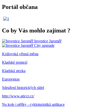
Portál občana
Co by Vás mohlo zajímat
?
Investice Jaroměř
City upgrade
Královská věnná města
Kladské pomezí
Kladská stezka
Euroregion
Sdružení historických sídel
http://www.aticcr.cz/
Na kole i pěšky - cykloturistiká aplikace