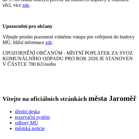
věcí, více
zde
.
Upozornění pro občany
Věnujte prosím pozornost volnému vstupu pro veřejnost do budovy
MÚ, bližsí informace
zde
.
UPOZORNĚNÍ OBČANŮM - MÍSTNÍ POPLATEK ZA SVOZ
KOMUNÁLNÍHO ODPADU PRO ROK 2026 JE STANOVEN
V ČÁSTCE 700 Kč/osobu
města
Jaroměř
Vítejte na oficiálních stránkách
úřední deska
rezervační systém
odbory MÚ
městská policie