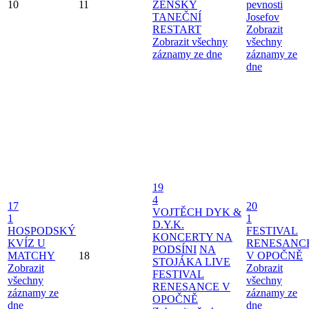
10
11
ŽENSKÝ
pevnosti
TANEČNÍ
Josefov
RESTART
Zobrazit
Zobrazit všechny
všechny
záznamy ze dne
záznamy ze
dne
19
4
17
20
VOJTĚCH DYK &
1
1
D.Y.K.
HOSPODSKÝ
FESTIVAL
KONCERTY NA
KVÍZ U
RENESANC
PODSÍNI
NA
MATCHY
18
V OPOČNĚ
STOJÁKA LIVE
Zobrazit
Zobrazit
FESTIVAL
všechny
všechny
RENESANCE V
záznamy ze
záznamy ze
OPOČNĚ
dne
dne