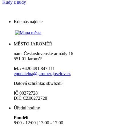
Kudy z nudy
Kde nás najdete
MĚSTO JAROMĚŘ
nám. Československé armády 16
551 01 Jaroměř
tel.:
+420 491 847 111
epodatelna@jaromer-josefov.cz
Datová schránka: sbwbzd5
IČ 00272728
DIČ CZ00272728
Úřední hodiny
Pondělí
8:00 - 12:00 | 13:00 - 17:00