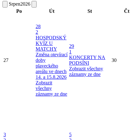
Srpen
2026
Po
Út
St
Čt
28
2
HOSPODSKÝ
KVÍZ U
29
MATCHY
1
Změna otevírací
KONCERTY NA
27
doby
30
PODSÍNI
plaveckého
Zobrazit všechny
areálu ve dnech
záznamy ze dne
14. a 15.8.2026
Zobrazit
všechny
záznamy ze dne
3
5