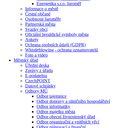
Energetika s.r.o. Jaroměř
Informace o městě
Čestní občané
Osobnosti Jaroměře
Partnerská města
Svazky obcí
Oficiální heraldické symboly města
Ankety
Ochrana osobních údajů (GDPR)
Whistleblowing - ochrana oznamovatelů
Foto a video
Městský úřad
Úřední deska
Zprávy z úřadu
E-podatelna
CzechPOINT
Datové schránky
Odbory MÚ
Odbor tajemnice
Odbor dopravy a silničního hospodářství
Odbor informatiky
Odbor majetku města
Odbor obecní živnostenský úřad
Odbor organizační a vnitřních věcí
Odbor plánovací a finanční