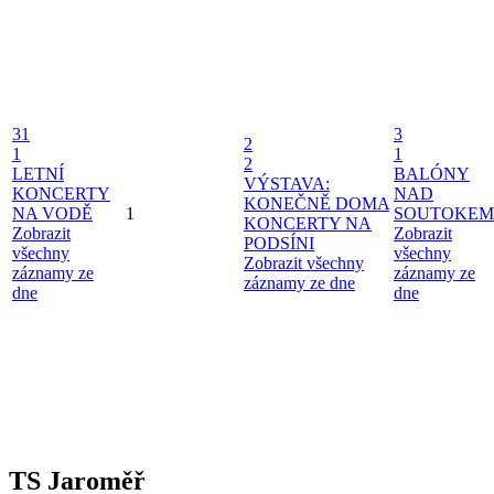
31
3
2
1
1
2
LETNÍ
BALÓNY
VÝSTAVA:
KONCERTY
NAD
KONEČNĚ DOMA
NA VODĚ
1
SOUTOKEM
KONCERTY NA
Zobrazit
Zobrazit
PODSÍNI
všechny
všechny
Zobrazit všechny
záznamy ze
záznamy ze
záznamy ze dne
dne
dne
TS Jaroměř