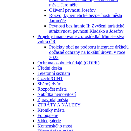
města Jaroměře
Oživení pevnosti Josefov
Rozvoj kybernetické bezpečnosti města
Jaroměře
Pevnosti bez hranic II: Zvýšení turistické
atraktivnosti pevnosti Kladsko a Josefov
Projekty financované z prostředků Ministerstva
vnitra ČR
Projekty obcí na podporu integrace držitelů
dočasné ochrany na lokální úrovni v roce
2022
Ochrana osobních údajů (GDPR)
Úřední deska
Telefonní seznam
CzechPOINT
Sběrný dvůr
Rozpočet města
Nabídka nemovitostí
Zpravodaj města
ZTRÁTY A NÁLEZY
Kroniky města
Fotogalerie
Videogalerie
Komenského most