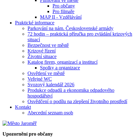
Filmování ve městě
Pro občany
Pro filmaře
MAP II - Vzdělávání
Praktické informace
Parkování na nám. Československé armády
72 hodin – praktická příručka pro zvládání krizových
situací
Bezpečnost ve městě
Krizové řízení
Životní situace
Katalog firem, organizací a institucí
Spolky a organizace
Osvětlení ve městě
Veřejné WC
Svozový kalendář 2026
Produkce odpadů a ekonomika odpadového
hospodářství
Osvědčení o podílu na zlepšení životního prostředí
Kontakt
Abecední seznam osob
Upozornění pro občany