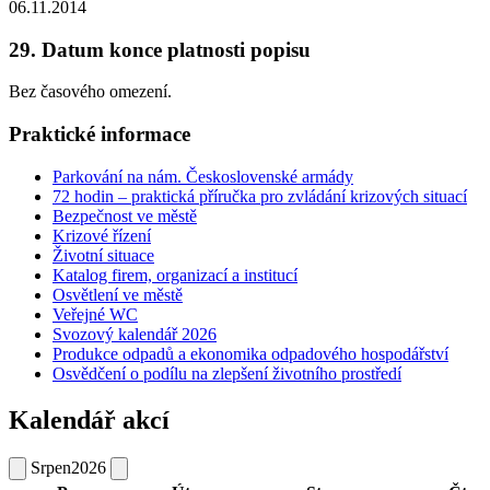
06.11.2014
29. Datum konce platnosti popisu
Bez časového omezení.
Praktické informace
Parkování na nám. Československé armády
72 hodin – praktická příručka pro zvládání krizových situací
Bezpečnost ve městě
Krizové řízení
Životní situace
Katalog firem, organizací a institucí
Osvětlení ve městě
Veřejné WC
Svozový kalendář 2026
Produkce odpadů a ekonomika odpadového hospodářství
Osvědčení o podílu na zlepšení životního prostředí
Kalendář akcí
Srpen
2026