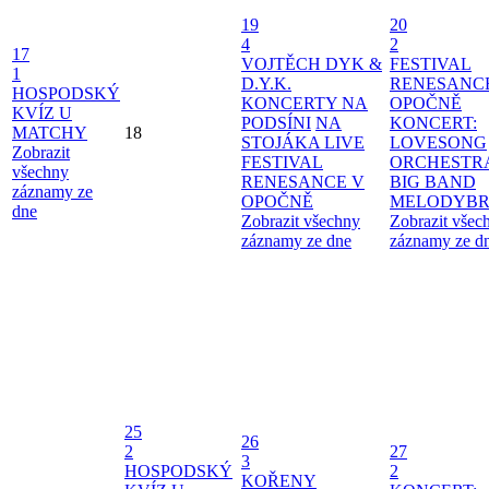
19
20
4
2
17
VOJTĚCH DYK &
FESTIVAL
1
D.Y.K.
RENESANC
HOSPODSKÝ
KONCERTY NA
OPOČNĚ
KVÍZ U
PODSÍNI
NA
KONCERT:
MATCHY
18
STOJÁKA LIVE
LOVESONG
Zobrazit
FESTIVAL
ORCHESTR
všechny
RENESANCE V
BIG BAND
záznamy ze
OPOČNĚ
MELODYBR
dne
Zobrazit všechny
Zobrazit všec
záznamy ze dne
záznamy ze d
25
26
2
27
3
HOSPODSKÝ
2
KOŘENY