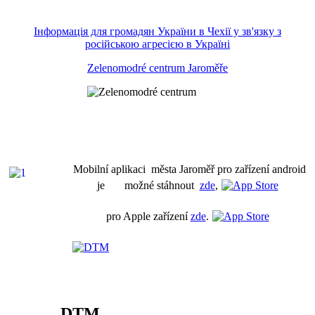
Інформація для громадян України в Чехії у зв'язку з
російською агресією в Україні
Zelenomodré centrum Jaroměře
Mobilní aplikaci města Jaroměř pro zařízení android
je možné stáhnout
zde
,
pro Apple zařízení
zde
.
DTM