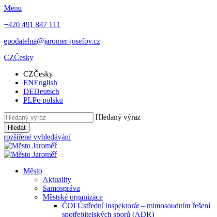
Menu
+420 491 847 111
epodatelna@jaromer-josefov.cz
CZ
Česky
CZ
Česky
EN
English
DE
Deutsch
PL
Po polsku
Hledaný výraz
Hledat
rozšířené vyhledávání
Město
Aktuality
Samospráva
Městské organizace
ČOI Ústřední inspektorát – mimosoudním řešení
spotřebitelských sporů (ADR)