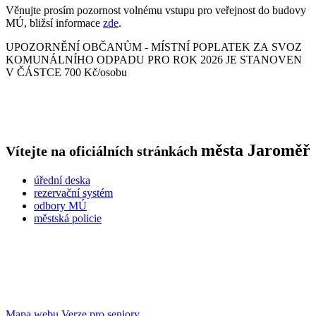
Věnujte prosím pozornost volnému vstupu pro veřejnost do budovy
MÚ, bližsí informace
zde
.
UPOZORNĚNÍ OBČANŮM - MÍSTNÍ POPLATEK ZA SVOZ
KOMUNÁLNÍHO ODPADU PRO ROK 2026 JE STANOVEN
V ČÁSTCE 700 Kč/osobu
města
Jaroměř
Vítejte na oficiálních stránkách
úřední deska
rezervační systém
odbory MÚ
městská policie
Mapa webu
Verze pro seniory