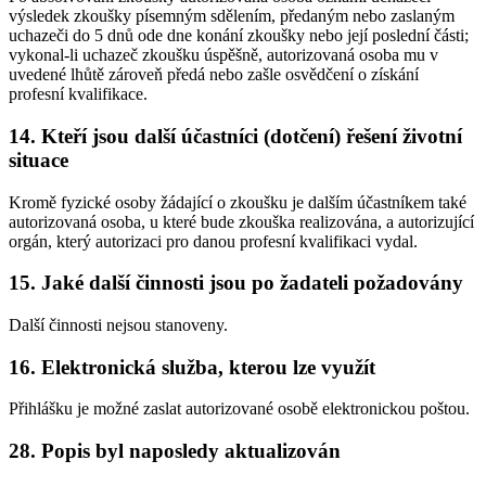
výsledek zkoušky písemným sdělením, předaným nebo zaslaným
uchazeči do 5 dnů ode dne konání zkoušky nebo její poslední části;
vykonal-li uchazeč zkoušku úspěšně, autorizovaná osoba mu v
uvedené lhůtě zároveň předá nebo zašle osvědčení o získání
profesní kvalifikace.
14. Kteří jsou další účastníci (dotčení) řešení životní
situace
Kromě fyzické osoby žádající o zkoušku je dalším účastníkem také
autorizovaná osoba, u které bude zkouška realizována, a autorizující
orgán, který autorizaci pro danou profesní kvalifikaci vydal.
15. Jaké další činnosti jsou po žadateli požadovány
Další činnosti nejsou stanoveny.
16. Elektronická služba, kterou lze využít
Přihlášku je možné zaslat autorizované osobě elektronickou poštou.
28. Popis byl naposledy aktualizován