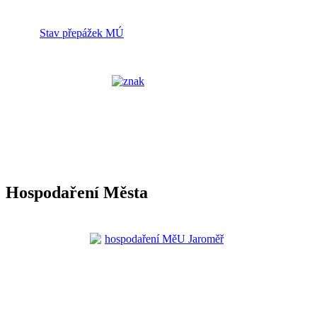
Stav přepážek MÚ
Hospodaření Města