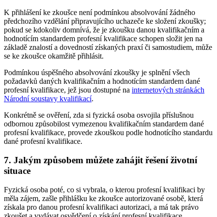
K přihlášení ke zkoušce není podmínkou absolvování žádného
předchozího vzdělání připravujícího uchazeče ke složení zkoušky;
pokud se kdokoliv domnívá, že je zkoušku danou kvalifikačním a
hodnotícím standardem profesní kvalifikace schopen složit jen na
základě znalostí a dovedností získaných praxí či samostudiem, může
se ke zkoušce okamžitě přihlásit.
Podmínkou úspěšného absolvování zkoušky je splnění všech
požadavků daných kvalifikačním a hodnotícím standardem dané
profesní kvalifikace, jež jsou dostupné na
internetových stránkách
Národní soustavy kvalifikací
.
Konkrétně se ověření, zda si fyzická osoba osvojila příslušnou
odbornou způsobilost vymezenou kvalifikačním standardem dané
profesní kvalifikace, provede zkouškou podle hodnotícího standardu
dané profesní kvalifikace.
7. Jakým způsobem můžete zahájit řešení životní
situace
Fyzická osoba poté, co si vybrala, o kterou profesní kvalifikaci by
měla zájem, zašle přihlášku ke zkoušce autorizované osobě, která
získala pro danou profesní kvalifikaci autorizaci, a má tak právo
zkoušet a vydávat osvědčení o získání profesní kvalifikace.