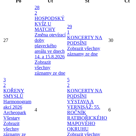
Po
Út
St
Čt
28
2
HOSPODSKÝ
KVÍZ U
29
MATCHY
1
Změna otevírací
KONCERTY NA
27
doby
30
PODSÍNI
plaveckého
Zobrazit všechny
areálu ve dnech
záznamy ze dne
14. a 15.8.2026
Zobrazit
všechny
záznamy ze dne
3
5
2
2
KOŘENY
KONCERTY NA
SMYSLŮ
PODSÍNI
Harmonogram
VÝSTAVA A
akcí 2026
VERNISÁŽ: 55.
4
6
Archeopark
ROČNÍK
Všestary
RATIBOŘICKÉHO
Zobrazit
MAPOVÉHO
všechny
OKRUHU
záznamy ze
Zobrazit všechny