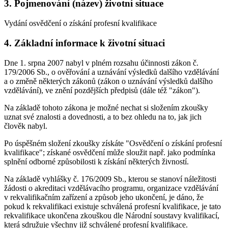
3. Pojmenování (název) životní situace
Vydání osvědčení o získání profesní kvalifikace
4. Základní informace k životní situaci
Dne 1. srpna 2007 nabyl v plném rozsahu účinnosti zákon č.
179/2006 Sb., o ověřování a uznávání výsledků dalšího vzdělávání
a o změně některých zákonů (zákon o uznávání výsledků dalšího
vzdělávání), ve znění pozdějších předpisů (dále též "zákon").
Na základě tohoto zákona je možné nechat si složením zkoušky
uznat své znalosti a dovednosti, a to bez ohledu na to, jak jich
člověk nabyl.
Po úspěšném složení zkoušky získáte "Osvědčení o získání profesní
kvalifikace"; získané osvědčení může sloužit např. jako podmínka
splnění odborné způsobilosti k získání některých živností.
Na základě vyhlášky č. 176/2009 Sb., kterou se stanoví náležitosti
žádosti o akreditaci vzdělávacího programu, organizace vzdělávání
v rekvalifikačním zařízení a způsob jeho ukončení, je dáno, že
pokud k rekvalifikaci existuje schválená profesní kvalifikace, je tato
rekvalifikace ukončena zkouškou dle Národní soustavy kvalifikací,
která sdružuje všechny již schválené profesní kvalifikace.