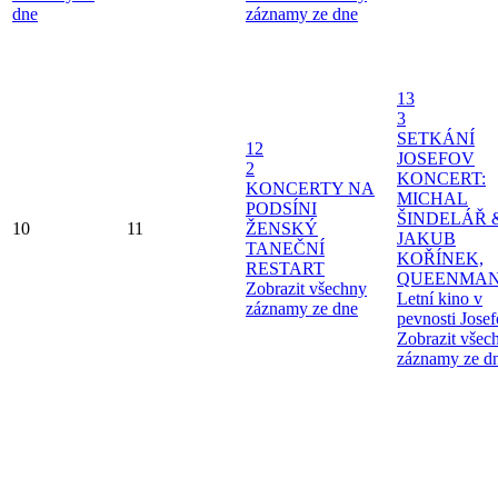
dne
záznamy ze dne
13
3
SETKÁNÍ
12
JOSEFOV
2
KONCERT:
KONCERTY NA
MICHAL
PODSÍNI
ŠINDELÁŘ 
10
11
ŽENSKÝ
JAKUB
TANEČNÍ
KOŘÍNEK,
RESTART
QUEENMAN
Zobrazit všechny
Letní kino v
záznamy ze dne
pevnosti Jose
Zobrazit všec
záznamy ze d