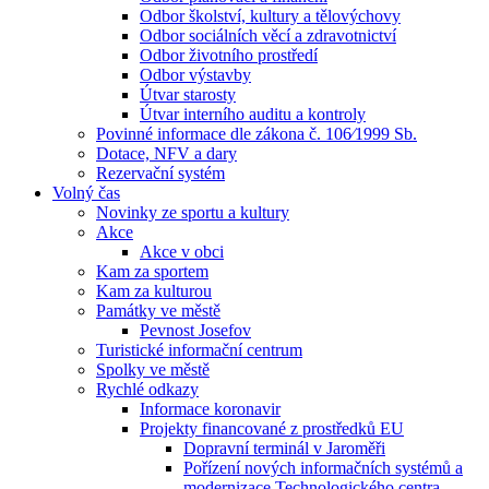
Odbor školství, kultury a tělovýchovy
Odbor sociálních věcí a zdravotnictví
Odbor životního prostředí
Odbor výstavby
Útvar starosty
Útvar interního auditu a kontroly
Povinné informace dle zákona č. 106⁄1999 Sb.
Dotace, NFV a dary
Rezervační systém
Volný čas
Novinky ze sportu a kultury
Akce
Akce v obci
Kam za sportem
Kam za kulturou
Památky ve městě
Pevnost Josefov
Turistické informační centrum
Spolky ve městě
Rychlé odkazy
Informace koronavir
Projekty financované z prostředků EU
Dopravní terminál v Jaroměři
Pořízení nových informačních systémů a
modernizace Technologického centra