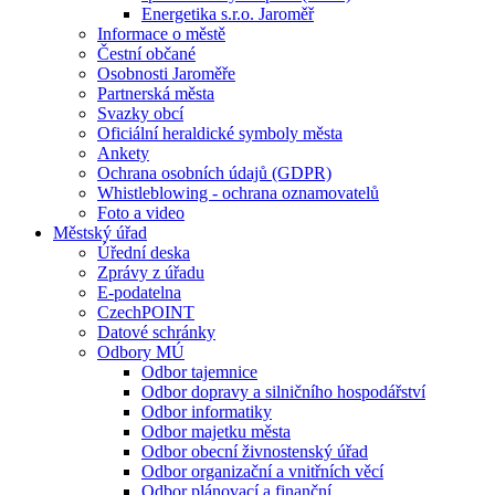
Energetika s.r.o. Jaroměř
Informace o městě
Čestní občané
Osobnosti Jaroměře
Partnerská města
Svazky obcí
Oficiální heraldické symboly města
Ankety
Ochrana osobních údajů (GDPR)
Whistleblowing - ochrana oznamovatelů
Foto a video
Městský úřad
Úřední deska
Zprávy z úřadu
E-podatelna
CzechPOINT
Datové schránky
Odbory MÚ
Odbor tajemnice
Odbor dopravy a silničního hospodářství
Odbor informatiky
Odbor majetku města
Odbor obecní živnostenský úřad
Odbor organizační a vnitřních věcí
Odbor plánovací a finanční