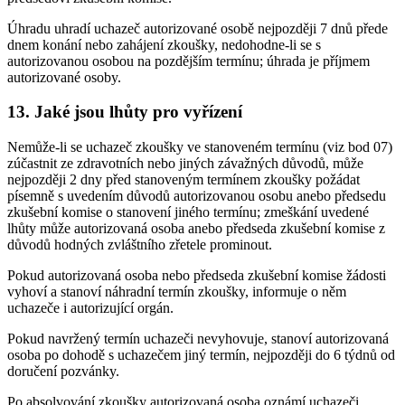
Úhradu uhradí uchazeč autorizované osobě nejpozději 7 dnů přede
dnem konání nebo zahájení zkoušky, nedohodne-li se s
autorizovanou osobou na pozdějším termínu; úhrada je příjmem
autorizované osoby.
13. Jaké jsou lhůty pro vyřízení
Nemůže-li se uchazeč zkoušky ve stanoveném termínu (viz bod 07)
zúčastnit ze zdravotních nebo jiných závažných důvodů, může
nejpozději 2 dny před stanoveným termínem zkoušky požádat
písemně s uvedením důvodů autorizovanou osobu anebo předsedu
zkušební komise o stanovení jiného termínu; zmeškání uvedené
lhůty může autorizovaná osoba anebo předseda zkušební komise z
důvodů hodných zvláštního zřetele prominout.
Pokud autorizovaná osoba nebo předseda zkušební komise žádosti
vyhoví a stanoví náhradní termín zkoušky, informuje o něm
uchazeče i autorizující orgán.
Pokud navržený termín uchazeči nevyhovuje, stanoví autorizovaná
osoba po dohodě s uchazečem jiný termín, nejpozději do 6 týdnů od
doručení pozvánky.
Po absolvování zkoušky autorizovaná osoba oznámí uchazeči