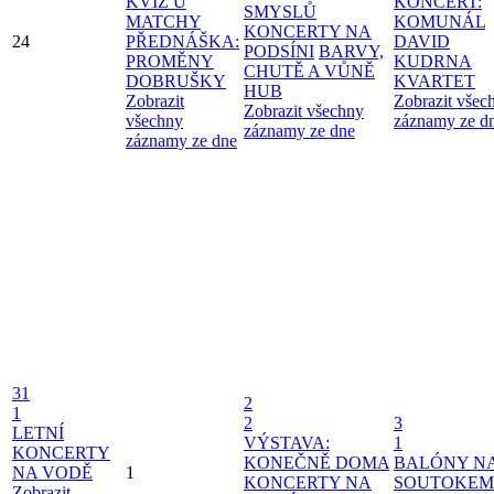
KVÍZ U
KONCERT:
SMYSLŮ
MATCHY
KOMUNÁL
KONCERTY NA
24
PŘEDNÁŠKA:
DAVID
PODSÍNI
BARVY,
PROMĚNY
KUDRNA
CHUTĚ A VŮNĚ
DOBRUŠKY
KVARTET
HUB
Zobrazit
Zobrazit všec
Zobrazit všechny
všechny
záznamy ze d
záznamy ze dne
záznamy ze dne
31
2
1
2
3
LETNÍ
VÝSTAVA:
1
KONCERTY
KONEČNĚ DOMA
BALÓNY N
NA VODĚ
1
KONCERTY NA
SOUTOKEM
Zobrazit