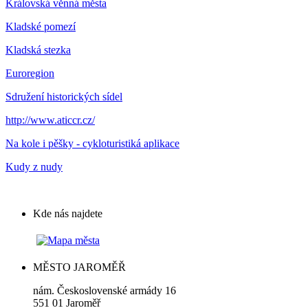
Královská věnná města
Kladské pomezí
Kladská stezka
Euroregion
Sdružení historických sídel
http://www.aticcr.cz/
Na kole i pěšky - cykloturistiká aplikace
Kudy z nudy
Kde nás najdete
MĚSTO JAROMĚŘ
nám. Československé armády 16
551 01 Jaroměř