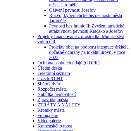
města Jaroměře
Oživení pevnosti Josefov
Rozvoj kybernetické bezpečnosti města
Jaroměře
Pevnosti bez hranic II: Zvýšení turistické
atraktivnosti pevnosti Kladsko a Josefov
Projekty financované z prostředků Ministerstva
vnitra ČR
Projekty obcí na podporu integrace držitelů
dočasné ochrany na lokální úrovni v roce
2022
Ochrana osobních údajů (GDPR)
Úřední deska
Telefonní seznam
CzechPOINT
Sběrný dvůr
Rozpočet města
Nabídka nemovitostí
Zpravodaj města
ZTRÁTY A NÁLEZY
Kroniky města
Fotogalerie
Videogalerie
Komenského most