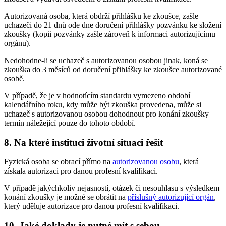
Autorizovaná osoba, která obdrží přihlášku ke zkoušce, zašle
uchazeči do 21 dnů ode dne doručení přihlášky pozvánku ke složení
zkoušky (kopii pozvánky zašle zároveň k informaci autorizujícímu
orgánu).
Nedohodne-li se uchazeč s autorizovanou osobou jinak, koná se
zkouška do 3 měsíců od doručení přihlášky ke zkoušce autorizované
osobě.
V případě, že je v hodnotícím standardu vymezeno období
kalendářního roku, kdy může být zkouška provedena, může si
uchazeč s autorizovanou osobou dohodnout pro konání zkoušky
termín náležející pouze do tohoto období.
8. Na které instituci životní situaci řešit
Fyzická osoba se obrací přímo na
autorizovanou osobu
, která
získala autorizaci pro danou profesní kvalifikaci.
V případě jakýchkoliv nejasností, otázek či nesouhlasu s výsledkem
konání zkoušky je možné se obrátit na
příslušný autorizující orgán
,
který uděluje autorizace pro danou profesní kvalifikaci.
10. Jaké doklady je nutné mít s sebou