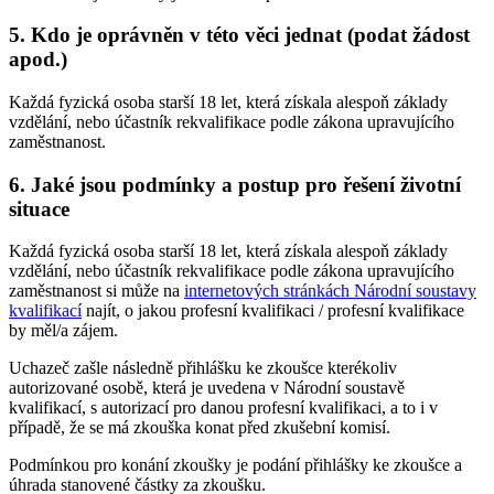
5. Kdo je oprávněn v této věci jednat (podat žádost
apod.)
Každá fyzická osoba starší 18 let, která získala alespoň základy
vzdělání, nebo účastník rekvalifikace podle zákona upravujícího
zaměstnanost.
6. Jaké jsou podmínky a postup pro řešení životní
situace
Každá fyzická osoba starší 18 let, která získala alespoň základy
vzdělání, nebo účastník rekvalifikace podle zákona upravujícího
zaměstnanost si může na
internetových stránkách Národní soustavy
kvalifikací
najít, o jakou profesní kvalifikaci / profesní kvalifikace
by měl/a zájem.
Uchazeč zašle následně přihlášku ke zkoušce kterékoliv
autorizované osobě, která je uvedena v Národní soustavě
kvalifikací, s autorizací pro danou profesní kvalifikaci, a to i v
případě, že se má zkouška konat před zkušební komisí.
Podmínkou pro konání zkoušky je podání přihlášky ke zkoušce a
úhrada stanovené částky za zkoušku.