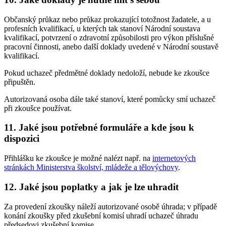
Občanský průkaz nebo průkaz prokazující totožnost žadatele, a u
profesních kvalifikací, u kterých tak stanoví Národní soustava
kvalifikací, potvrzení o zdravotní způsobilosti pro výkon příslušné
pracovní činnosti, anebo další doklady uvedené v Národní soustavě
kvalifikací.
Pokud uchazeč předmětné doklady nedoloží, nebude ke zkoušce
připuštěn.
Autorizovaná osoba dále také stanoví, které pomůcky smí uchazeč
při zkoušce používat.
11. Jaké jsou potřebné formuláře a kde jsou k
dispozici
Přihlášku ke zkoušce je možné nalézt např. na
internetových
stránkách Ministerstva školství, mládeže a tělovýchovy
.
12. Jaké jsou poplatky a jak je lze uhradit
Za provedení zkoušky náleží autorizované osobě úhrada; v případě
konání zkoušky před zkušební komisí uhradí uchazeč úhradu
předsedovi zkušební komise.