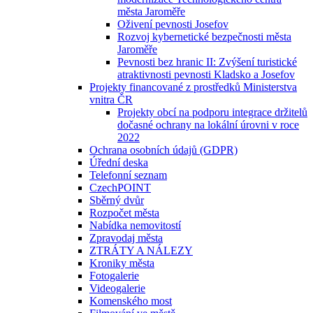
města Jaroměře
Oživení pevnosti Josefov
Rozvoj kybernetické bezpečnosti města
Jaroměře
Pevnosti bez hranic II: Zvýšení turistické
atraktivnosti pevnosti Kladsko a Josefov
Projekty financované z prostředků Ministerstva
vnitra ČR
Projekty obcí na podporu integrace držitelů
dočasné ochrany na lokální úrovni v roce
2022
Ochrana osobních údajů (GDPR)
Úřední deska
Telefonní seznam
CzechPOINT
Sběrný dvůr
Rozpočet města
Nabídka nemovitostí
Zpravodaj města
ZTRÁTY A NÁLEZY
Kroniky města
Fotogalerie
Videogalerie
Komenského most