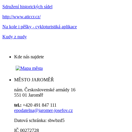
Sdružení historických sídel
http://www.aticcr.cz/
Na kole i pěšky - cykloturistiká aplikace
Kudy z nudy
Kde nás najdete
MĚSTO JAROMĚŘ
nám. Československé armády 16
551 01 Jaroměř
tel.:
+420 491 847 111
epodatelna@jaromer-josefov.cz
Datová schránka: sbwbzd5
IČ 00272728