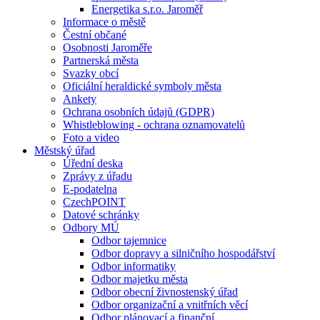
Energetika s.r.o. Jaroměř
Informace o městě
Čestní občané
Osobnosti Jaroměře
Partnerská města
Svazky obcí
Oficiální heraldické symboly města
Ankety
Ochrana osobních údajů (GDPR)
Whistleblowing - ochrana oznamovatelů
Foto a video
Městský úřad
Úřední deska
Zprávy z úřadu
E-podatelna
CzechPOINT
Datové schránky
Odbory MÚ
Odbor tajemnice
Odbor dopravy a silničního hospodářství
Odbor informatiky
Odbor majetku města
Odbor obecní živnostenský úřad
Odbor organizační a vnitřních věcí
Odbor plánovací a finanční