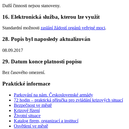
Další činnosti nejsou stanoveny.
16. Elektronická služba, kterou lze využít
Standardní možnosti
zaslání žádostí orgánů veřejné moci
.
28. Popis byl naposledy aktualizován
08.09.2017
29. Datum konce platnosti popisu
Bez časového omezení.
Praktické informace
Parkování na nám. Československé armády
72 hodin – praktická příručka pro zvládání krizových situací
Bezpečnost ve městě
Krizové řízení
Životní situace
Katalog firem, organizací a institucí
Osvětlení ve městě