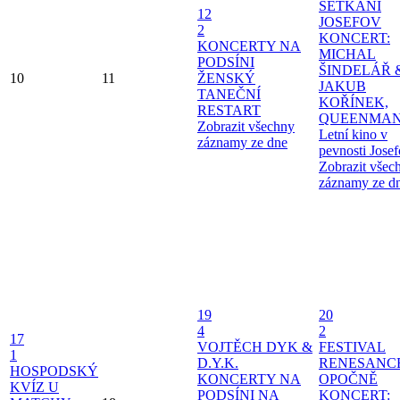
SETKÁNÍ
12
JOSEFOV
2
KONCERT:
KONCERTY NA
MICHAL
PODSÍNI
ŠINDELÁŘ 
10
11
ŽENSKÝ
JAKUB
TANEČNÍ
KOŘÍNEK,
RESTART
QUEENMAN
Zobrazit všechny
Letní kino v
záznamy ze dne
pevnosti Jose
Zobrazit všec
záznamy ze d
19
20
4
2
17
VOJTĚCH DYK &
FESTIVAL
1
D.Y.K.
RENESANC
HOSPODSKÝ
KONCERTY NA
OPOČNĚ
KVÍZ U
PODSÍNI
NA
KONCERT: