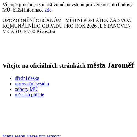
Věnujte prosím pozornost volnému vstupu pro veřejnost do budovy
MÚ, bližsí informace
zde
.
UPOZORNĚNÍ OBČANŮM - MÍSTNÍ POPLATEK ZA SVOZ
KOMUNÁLNÍHO ODPADU PRO ROK 2026 JE STANOVEN
V ČÁSTCE 700 Kč/osobu
města
Jaroměř
Vítejte na oficiálních stránkách
úřední deska
rezervační systém
odbory MÚ
městská policie
Mapa webu
Verze pro seniory