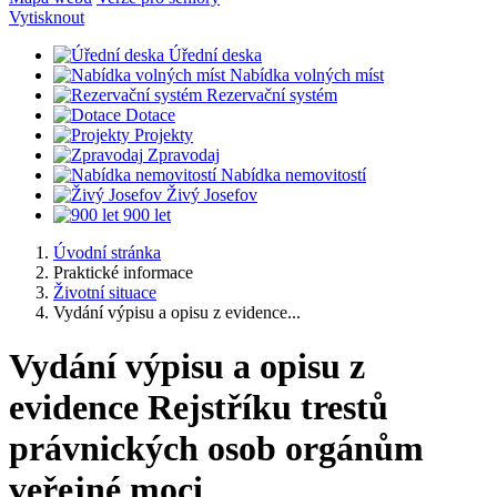
Vytisknout
Úřední deska
Nabídka volných míst
Rezervační systém
Dotace
Projekty
Zpravodaj
Nabídka nemovitostí
Živý Josefov
900 let
Úvodní stránka
Praktické informace
Životní situace
Vydání výpisu a opisu z evidence...
Vydání výpisu a opisu z
evidence Rejstříku trestů
právnických osob orgánům
veřejné moci