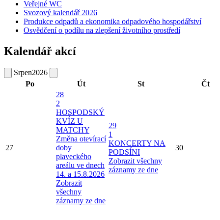
Veřejné WC
Svozový kalendář 2026
Produkce odpadů a ekonomika odpadového hospodářství
Osvědčení o podílu na zlepšení životního prostředí
Kalendář akcí
Srpen
2026
Po
Út
St
Čt
28
2
HOSPODSKÝ
KVÍZ U
29
MATCHY
1
Změna otevírací
KONCERTY NA
27
doby
30
PODSÍNI
plaveckého
Zobrazit všechny
areálu ve dnech
záznamy ze dne
14. a 15.8.2026
Zobrazit
všechny
záznamy ze dne