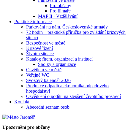
Filmování ve městě
Pro občany
Pro filmaře
MAP II - Vzdělávání
Praktické informace
Parkování na nám. Československé armády
72 hodin – praktická příručka pro zvládání krizových
situací
Bezpečnost ve městě
Krizové řízení
Životní situace
Katalog firem, organizací a institucí
Spolky a organizace
Osvětlení ve městě
Veřejné WC
Svozový kalendář 2026
Produkce odpadů a ekonomika odpadového
hospodářství
Osvědčení o podílu na zlepšení životního prostředí
Kontakt
Abecední seznam osob
Upozornění pro občany