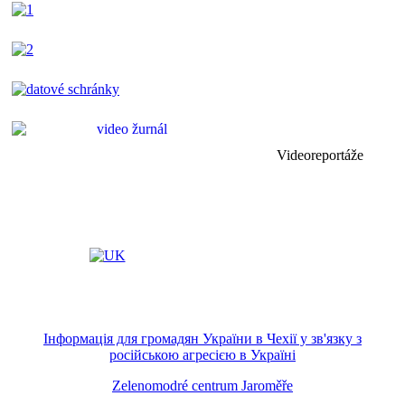
Videoreportáže
Інформація для громадян України в Чехії у зв'язку з
російською агресією в Україні
Zelenomodré centrum Jaroměře