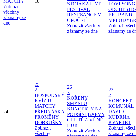
MATCHY
18
STOJÁKA LIVE
LOVESONG
Zobrazit
FESTIVAL
ORCHESTR
všechny
RENESANCE V
BIG BAND
záznamy ze
OPOČNĚ
MELODYBR
dne
Zobrazit všechny
Zobrazit všec
záznamy ze dne
záznamy ze d
25
26
2
27
3
HOSPODSKÝ
2
KOŘENY
KVÍZ U
KONCERT:
SMYSLŮ
MATCHY
KOMUNÁL
KONCERTY NA
24
PŘEDNÁŠKA:
DAVID
PODSÍNI
BARVY,
PROMĚNY
KUDRNA
CHUTĚ A VŮNĚ
DOBRUŠKY
KVARTET
HUB
Zobrazit
Zobrazit všec
Zobrazit všechny
všechny
záznamy ze d