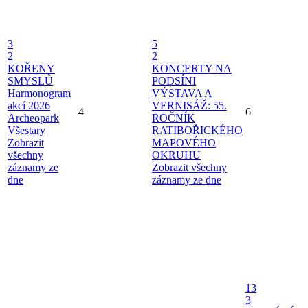
3
5
2
2
KOŘENY
KONCERTY NA
SMYSLŮ
PODSÍNI
Harmonogram
VÝSTAVA A
akcí 2026
VERNISÁŽ: 55.
4
6
Archeopark
ROČNÍK
Všestary
RATIBOŘICKÉHO
Zobrazit
MAPOVÉHO
všechny
OKRUHU
záznamy ze
Zobrazit všechny
dne
záznamy ze dne
13
3