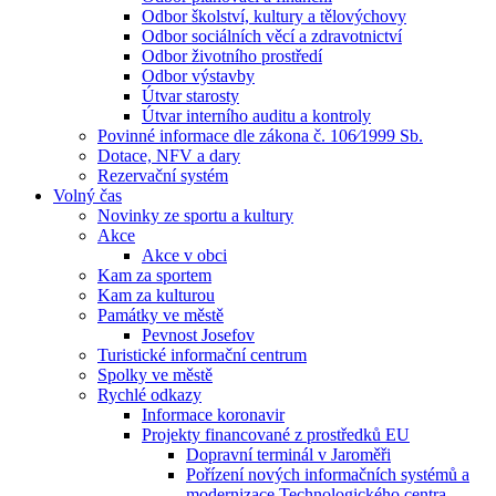
Odbor školství, kultury a tělovýchovy
Odbor sociálních věcí a zdravotnictví
Odbor životního prostředí
Odbor výstavby
Útvar starosty
Útvar interního auditu a kontroly
Povinné informace dle zákona č. 106⁄1999 Sb.
Dotace, NFV a dary
Rezervační systém
Volný čas
Novinky ze sportu a kultury
Akce
Akce v obci
Kam za sportem
Kam za kulturou
Památky ve městě
Pevnost Josefov
Turistické informační centrum
Spolky ve městě
Rychlé odkazy
Informace koronavir
Projekty financované z prostředků EU
Dopravní terminál v Jaroměři
Pořízení nových informačních systémů a
modernizace Technologického centra