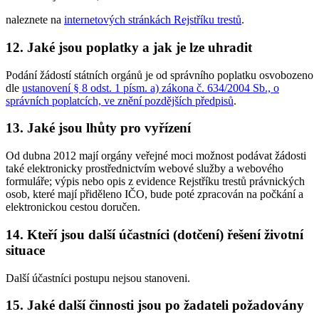
naleznete na
internetových stránkách Rejstříku trestů
.
12. Jaké jsou poplatky a jak je lze uhradit
Podání žádostí státních orgánů je od správního poplatku osvobozeno
dle
ustanovení § 8 odst. 1 písm. a) zákona č. 634/2004 Sb., o
správních poplatcích, ve znění pozdějších předpisů
.
13. Jaké jsou lhůty pro vyřízení
Od dubna 2012 mají orgány veřejné moci možnost podávat žádosti
také elektronicky prostřednictvím webové služby a webového
formuláře; výpis nebo opis z evidence Rejstříku trestů právnických
osob, které mají přiděleno IČO, bude poté zpracován na počkání a
elektronickou cestou doručen.
14. Kteří jsou další účastníci (dotčení) řešení životní
situace
Další účastníci postupu nejsou stanoveni.
15. Jaké další činnosti jsou po žadateli požadovány