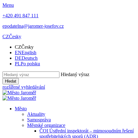
Menu
+420 491 847 111
epodatelna@jaromer-josefov.cz
CZ
Česky
CZ
Česky
EN
English
DE
Deutsch
PL
Po polsku
Hledaný výraz
Hledat
rozšířené vyhledávání
Město
Aktuality
Samospráva
Městské organizace
ČOI Ústřední inspektorát – mimosoudním řešení
spotřebitelských sporů (ADR)