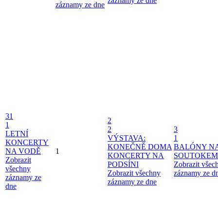
záznamy ze dne
záznamy ze dne
31
2
1
2
3
LETNÍ
VÝSTAVA:
1
KONCERTY
KONEČNĚ DOMA
BALÓNY N
NA VODĚ
1
KONCERTY NA
SOUTOKEM
Zobrazit
PODSÍNI
Zobrazit všec
všechny
Zobrazit všechny
záznamy ze d
záznamy ze
záznamy ze dne
dne