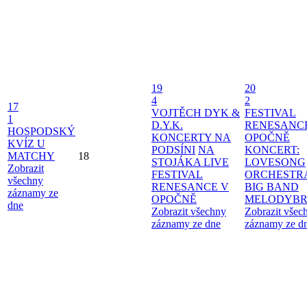
19
20
4
2
17
VOJTĚCH DYK &
FESTIVAL
1
D.Y.K.
RENESANC
HOSPODSKÝ
KONCERTY NA
OPOČNĚ
KVÍZ U
PODSÍNI
NA
KONCERT:
MATCHY
18
STOJÁKA LIVE
LOVESONG
Zobrazit
FESTIVAL
ORCHESTR
všechny
RENESANCE V
BIG BAND
záznamy ze
OPOČNĚ
MELODYBR
dne
Zobrazit všechny
Zobrazit všec
záznamy ze dne
záznamy ze d