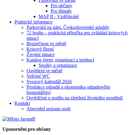
Filmování ve městě
Pro občany
Pro filmaře
MAP II - Vzdělávání
Praktické informace
Parkování na nám. Československé armády
72 hodin – praktická příručka pro zvládání krizových
situací
Bezpečnost ve městě
Krizové řízení
Životní situace
Katalog firem, organizací a institucí
Spolky a organizace
Osvětlení ve městě
Veřejné WC
Svozový kalendář 2026
Produkce odpadů a ekonomika odpadového
hospodářství
Osvědčení o podílu na zlepšení životního prostředí
Kontakt
Abecední seznam osob
Upozornění pro občany