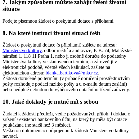
7. Jakým způsobem můžete zahájit řešení životní
situace
Podejte písemnou žádost o poskytnutí dotace s přílohami.
8. Na které instituci životní situaci řešit
Žádost o poskytnutí dotace (s přílohami) zašlete na adresu:
Ministerstvo kultury
, odbor médií a audiovize, P. B. 74, Maltézské
náměstí 1, 118 11 Praha 1, nebo ji osobně doručte do podatelny
Ministerstva kultury ve stanoveném termínu, a zároveň ji v
elektronické podobě, včetně všech kalkulací, zašlete na
elektronickou adresu:
blanka.bartikova@mkcr.cz
.
Žádosti doručené po termínu (v případě doručení prostřednictvím
pošty rozhoduje podací razítko pošty a u e-mailu datum zaslání)
nebo neúplné nebudou do výběrového dotačního řízení zařazeny.
10. Jaké doklady je nutné mít s sebou
Žadatel k žádosti předloží, vedle požadovaných příloh, i doklad o
zřízení / existenci bankovního účtu, na který by měla být dotace
poukázána (ne starší než 3 měsíce).
Veškerou dokumentaci připojenou k žádosti Ministerstvo kultury
nevrací.