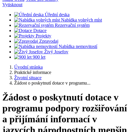
Vytisknout
Úřední deska
Nabídka volných míst
Rezervační systém
Dotace
Projekty
Zpravodaj
Nabídka nemovitostí
Živý Josefov
900 let
Úvodní stránka
Praktické informace
Životní situace
Žádost o poskytnutí dotace v programu...
Žádost o poskytnutí dotace v
programu podpory rozšiřování
a přijímání informací v
jazycích národnostních menšin