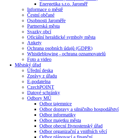
Energetika s.r.o. Jaroměř
Informace o městě
Čestní občané
Osobnosti Jaroměře
Partnerská města
Svazky obcí
Oficiální heraldické symboly města
Ankety
Ochrana osobních údajů (GDPR)
Whistleblowing - ochrana oznamovatelů
Foto a video
Městský úřad
Úřední deska
Zprávy z úřadu
E-podatelna
CzechPOINT
Datové schránky
Odbory MÚ
Odbor tajemnice
Odbor dopravy a silničního hospodářství
Odbor informatiky
Odbor majetku města
Odbor obecní živnostenský úřad
Odbor organizační a vnitřních věcí
Odbor plánovací a finanční