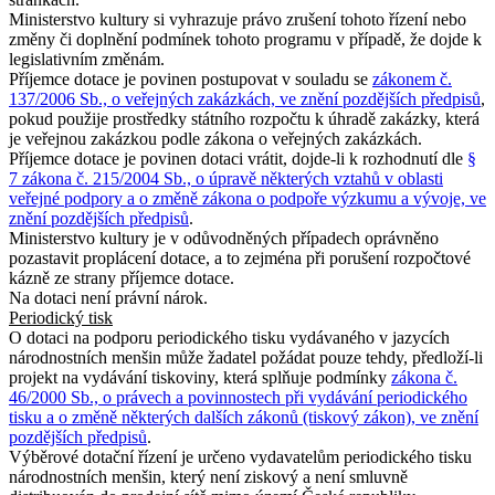
Ministerstvo kultury si vyhrazuje právo zrušení tohoto řízení nebo
změny či doplnění podmínek tohoto programu v případě, že dojde k
legislativním změnám.
Příjemce dotace je povinen postupovat v souladu se
zákonem č.
137/2006 Sb., o veřejných zakázkách, ve znění pozdějších předpisů
,
pokud použije prostředky státního rozpočtu k úhradě zakázky, která
je veřejnou zakázkou podle zákona o veřejných zakázkách.
Příjemce dotace je povinen dotaci vrátit, dojde-li k rozhodnutí dle
§
7 zákona č. 215/2004 Sb., o úpravě některých vztahů v oblasti
veřejné podpory a o změně zákona o podpoře výzkumu a vývoje, ve
znění pozdějších předpisů
.
Ministerstvo kultury je v odůvodněných případech oprávněno
pozastavit proplácení dotace, a to zejména při porušení rozpočtové
kázně ze strany příjemce dotace.
Na dotaci není právní nárok.
Periodický tisk
O dotaci na podporu periodického tisku vydávaného v jazycích
národnostních menšin může žadatel požádat pouze tehdy, předloží-li
projekt na vydávání tiskoviny, která splňuje podmínky
zákona č.
46/2000 Sb., o právech a povinnostech při vydávání periodického
tisku a o změně některých dalších zákonů (tiskový zákon), ve znění
pozdějších předpisů
.
Výběrové dotační řízení je určeno vydavatelům periodického tisku
národnostních menšin, který není ziskový a není smluvně