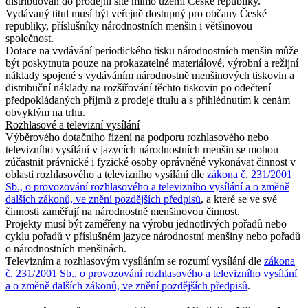
distribuován do prodejní sítě mimo území České republiky.
Vydávaný titul musí být veřejně dostupný pro občany České
republiky, příslušníky národnostních menšin i většinovou
společnost.
Dotace na vydávání periodického tisku národnostních menšin může
být poskytnuta pouze na prokazatelné materiálové, výrobní a režijní
náklady spojené s vydáváním národnostně menšinových tiskovin a
distribuční náklady na rozšiřování těchto tiskovin po odečtení
předpokládaných příjmů z prodeje titulu a s přihlédnutím k cenám
obvyklým na trhu.
Rozhlasové a televizní vysílání
Výběrového dotačního řízení na podporu rozhlasového nebo
televizního vysílání v jazycích národnostních menšin se mohou
zúčastnit právnické i fyzické osoby oprávněné vykonávat činnost v
oblasti rozhlasového a televizního vysílání dle
zákona č. 231/2001
Sb., o provozování rozhlasového a televizního vysílání a o změně
dalších zákonů, ve znění pozdějších předpisů
, a které se ve své
činnosti zaměřují na národnostně menšinovou činnost.
Projekty musí být zaměřeny na výrobu jednotlivých pořadů nebo
cyklu pořadů v příslušném jazyce národnostní menšiny nebo pořadů
o národnostních menšinách.
Televizním a rozhlasovým vysíláním se rozumí vysílání dle
zákona
č. 231/2001 Sb., o provozování rozhlasového a televizního vysílání
a o změně dalších zákonů, ve znění pozdějších předpisů
.