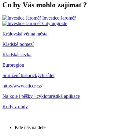
Co by Vás mohlo zajímat
?
Investice Jaroměř
City upgrade
Královská věnná města
Kladské pomezí
Kladská stezka
Euroregion
Sdružení historických sídel
http://www.aticcr.cz/
Na kole i pěšky - cykloturistiká aplikace
Kudy z nudy
Kde nás najdete