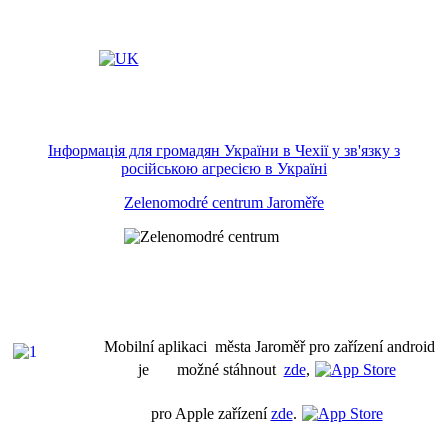
Інформація для громадян України в Чехії у зв'язку з
російською агресією в Україні
Zelenomodré centrum Jaroměře
Mobilní aplikaci města Jaroměř pro zařízení android
je možné stáhnout
zde
,
pro Apple zařízení
zde
.