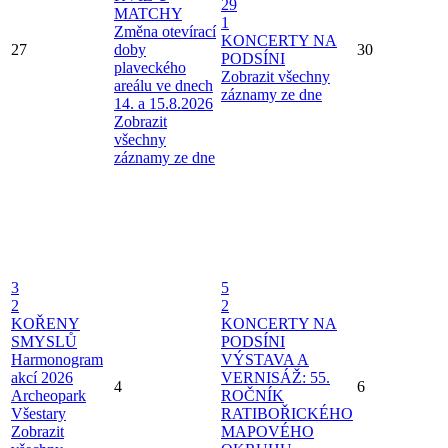
29
MATCHY
1
Změna otevírací
KONCERTY NA
27
doby
30
PODSÍNI
plaveckého
Zobrazit všechny
areálu ve dnech
záznamy ze dne
14. a 15.8.2026
Zobrazit
všechny
záznamy ze dne
3
5
2
2
KOŘENY
KONCERTY NA
SMYSLŮ
PODSÍNI
Harmonogram
VÝSTAVA A
akcí 2026
VERNISÁŽ: 55.
4
6
Archeopark
ROČNÍK
Všestary
RATIBOŘICKÉHO
Zobrazit
MAPOVÉHO