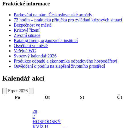
Praktické informace
Parkování na nám. Československé armády
72 hodin – praktická příručka pro zvládání krizových situací
Bezpečnost ve městě
Krizové řízení
Životní situace
Katalog firem, organizací a institucí
Osvětlení ve městě
Veřejné WC
Svozový kalendář 2026
Produkce odpadů a ekonomika odpadového hospodářství
Osvědčení o podílu na zlepšení životního prostředí
Kalendář akcí
Srpen
2026
Po
Út
St
Čt
28
2
HOSPODSKÝ
KVÍZ U