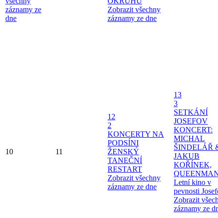
všechny
OKRUHU
záznamy ze
Zobrazit všechny
dne
záznamy ze dne
13
3
SETKÁNÍ
12
JOSEFOV
2
KONCERT:
KONCERTY NA
MICHAL
PODSÍNI
ŠINDELÁŘ 
10
11
ŽENSKÝ
JAKUB
TANEČNÍ
KOŘÍNEK,
RESTART
QUEENMAN
Zobrazit všechny
Letní kino v
záznamy ze dne
pevnosti Jose
Zobrazit všec
záznamy ze d