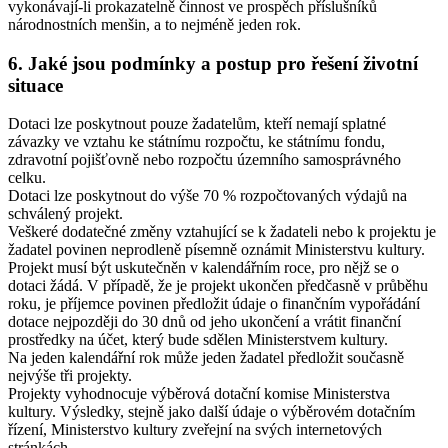
vykonávají-li prokazatelně činnost ve prospěch příslušníků
národnostních menšin, a to nejméně jeden rok.
6. Jaké jsou podmínky a postup pro řešení životní
situace
Dotaci lze poskytnout pouze žadatelům, kteří nemají splatné
závazky ve vztahu ke státnímu rozpočtu, ke státnímu fondu,
zdravotní pojišťovně nebo rozpočtu územního samosprávného
celku.
Dotaci lze poskytnout do výše 70 % rozpočtovaných výdajů na
schválený projekt.
Veškeré dodatečné změny vztahující se k žadateli nebo k projektu je
žadatel povinen neprodleně písemně oznámit Ministerstvu kultury.
Projekt musí být uskutečněn v kalendářním roce, pro nějž se o
dotaci žádá. V případě, že je projekt ukončen předčasně v průběhu
roku, je příjemce povinen předložit údaje o finančním vypořádání
dotace nejpozději do 30 dnů od jeho ukončení a vrátit finanční
prostředky na účet, který bude sdělen Ministerstvem kultury.
Na jeden kalendářní rok může jeden žadatel předložit současně
nejvýše tři projekty.
Projekty vyhodnocuje výběrová dotační komise Ministerstva
kultury. Výsledky, stejně jako další údaje o výběrovém dotačním
řízení, Ministerstvo kultury zveřejní na svých internetových
stránkách.