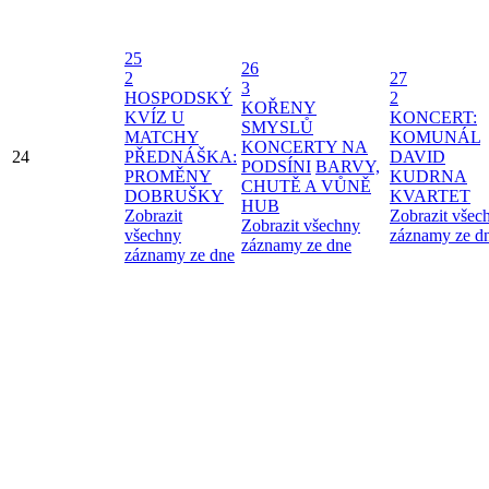
25
26
2
27
3
HOSPODSKÝ
2
KOŘENY
KVÍZ U
KONCERT:
SMYSLŮ
MATCHY
KOMUNÁL
KONCERTY NA
24
PŘEDNÁŠKA:
DAVID
PODSÍNI
BARVY,
PROMĚNY
KUDRNA
CHUTĚ A VŮNĚ
DOBRUŠKY
KVARTET
HUB
Zobrazit
Zobrazit všec
Zobrazit všechny
všechny
záznamy ze d
záznamy ze dne
záznamy ze dne