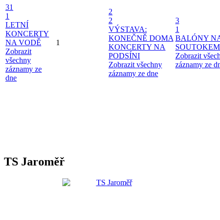
31
2
1
2
3
LETNÍ
VÝSTAVA:
1
KONCERTY
KONEČNĚ DOMA
BALÓNY N
NA VODĚ
1
KONCERTY NA
SOUTOKEM
Zobrazit
PODSÍNI
Zobrazit všec
všechny
Zobrazit všechny
záznamy ze d
záznamy ze
záznamy ze dne
dne
TS Jaroměř