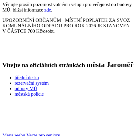
Věnujte prosím pozornost volnému vstupu pro veřejnost do budovy
MÚ, bližsí informace
zde
.
UPOZORNĚNÍ OBČANŮM - MÍSTNÍ POPLATEK ZA SVOZ
KOMUNÁLNÍHO ODPADU PRO ROK 2026 JE STANOVEN
V ČÁSTCE 700 Kč/osobu
města
Jaroměř
Vítejte na oficiálních stránkách
úřední deska
rezervační systém
odbory MÚ
městská policie
Mapa webu
Verze pro seniory