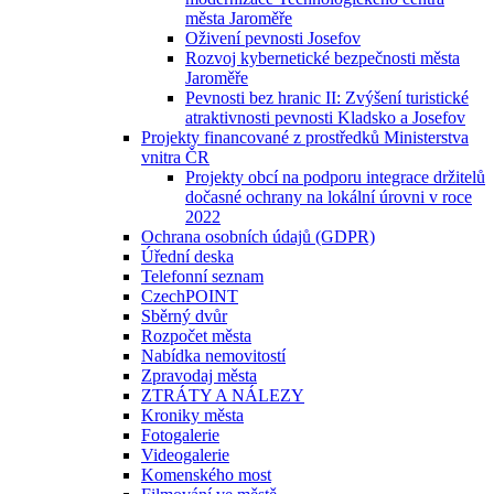
města Jaroměře
Oživení pevnosti Josefov
Rozvoj kybernetické bezpečnosti města
Jaroměře
Pevnosti bez hranic II: Zvýšení turistické
atraktivnosti pevnosti Kladsko a Josefov
Projekty financované z prostředků Ministerstva
vnitra ČR
Projekty obcí na podporu integrace držitelů
dočasné ochrany na lokální úrovni v roce
2022
Ochrana osobních údajů (GDPR)
Úřední deska
Telefonní seznam
CzechPOINT
Sběrný dvůr
Rozpočet města
Nabídka nemovitostí
Zpravodaj města
ZTRÁTY A NÁLEZY
Kroniky města
Fotogalerie
Videogalerie
Komenského most