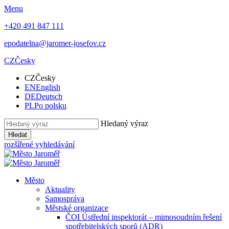
Menu
+420 491 847 111
epodatelna@jaromer-josefov.cz
CZ
Česky
CZ
Česky
EN
English
DE
Deutsch
PL
Po polsku
Hledaný výraz
Hledat
rozšířené vyhledávání
Město
Aktuality
Samospráva
Městské organizace
ČOI Ústřední inspektorát – mimosoudním řešení
spotřebitelských sporů (ADR)