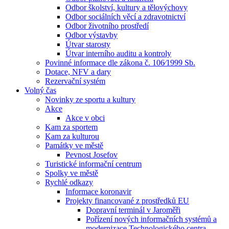
Odbor školství, kultury a tělovýchovy
Odbor sociálních věcí a zdravotnictví
Odbor životního prostředí
Odbor výstavby
Útvar starosty
Útvar interního auditu a kontroly
Povinné informace dle zákona č. 106⁄1999 Sb.
Dotace, NFV a dary
Rezervační systém
Volný čas
Novinky ze sportu a kultury
Akce
Akce v obci
Kam za sportem
Kam za kulturou
Památky ve městě
Pevnost Josefov
Turistické informační centrum
Spolky ve městě
Rychlé odkazy
Informace koronavir
Projekty financované z prostředků EU
Dopravní terminál v Jaroměři
Pořízení nových informačních systémů a
modernizace Technologického centra