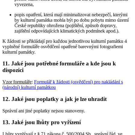
vyvezena,
popis opatření, která mají minimalizovat nebezpečí, kterými
by kulturní památka mohla být po dobu pobytu mimo území
České republiky ohrožena (pojištění, způsob dopravy,
zajištění odpovídajících klimatických podmínek apod.).
K žádosti se přikládají pro každou jednotlivou kulturní památku 4
vyplněné formuláře osvědčení opatřené barevnými fotografiemi
kulturní památky.
11. Jaké jsou potřebné formuláře a kde jsou k
dispozici
Vzor formuláře
:
Formulář k žádosti (osvědčení) pro nakládání s
(národní) kulturní památkou
12. Jaké jsou poplatky a jak je lze uhradit
Správní ani jiné poplatky nejsou stanoveny.
13. Jaké jsou lhůty pro vyřízení
Lhůty vyplývají z § 71 zákona č. 500/2004 Sb., správní řád, ve