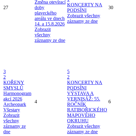
Změna otevírací
KONCERTY NA
27
doby
30
PODSÍNI
plaveckého
Zobrazit všechny
areálu ve dnech
záznamy ze dne
14. a 15.8.2026
Zobrazit
všechny
záznamy ze dne
3
5
2
2
KOŘENY
KONCERTY NA
SMYSLŮ
PODSÍNI
Harmonogram
VÝSTAVA A
akcí 2026
VERNISÁŽ: 55.
4
6
Archeopark
ROČNÍK
Všestary
RATIBOŘICKÉHO
Zobrazit
MAPOVÉHO
všechny
OKRUHU
záznamy ze
Zobrazit všechny
dne
záznamy ze dne