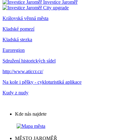
Investice Jaroměř
City upgrade
Královská věnná města
Kladské pomezí
Kladská stezka
Euroregion
Sdružení historických sídel
http://www.aticcr.cz/
Na kole i pěšky - cykloturistiká aplikace
Kudy z nudy
Kde nás najdete
MĚSTO JAROMĚŘ