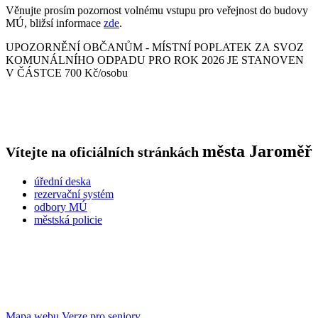
Věnujte prosím pozornost volnému vstupu pro veřejnost do budovy
MÚ, bližsí informace
zde
.
UPOZORNĚNÍ OBČANŮM - MÍSTNÍ POPLATEK ZA SVOZ
KOMUNÁLNÍHO ODPADU PRO ROK 2026 JE STANOVEN
V ČÁSTCE 700 Kč/osobu
města
Jaroměř
Vítejte na oficiálních stránkách
úřední deska
rezervační systém
odbory MÚ
městská policie
Mapa webu
Verze pro seniory