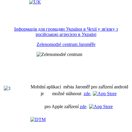
Інформація для громадян України в Чехії у зв'язку з
російською агресією в Україні
Zelenomodré centrum Jaroměře
Mobilní aplikaci města Jaroměř pro zařízení android
je možné stáhnout
zde
,
pro Apple zařízení
zde
.