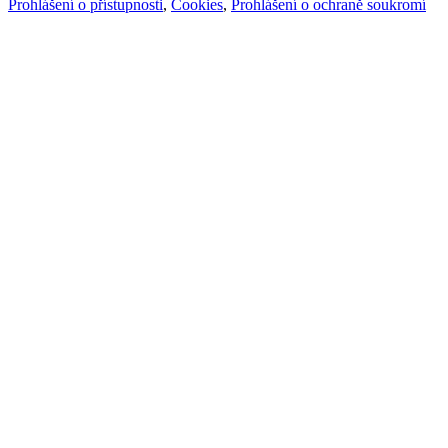
Prohlášení o přístupnosti
,
Cookies
,
Prohlášení o ochraně soukromí