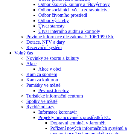
Odbor školství, kultury a tělovýchovy
Odbor sociálních věcí a zdravotnictví
Odbor životního prostředí
Odbor výstavby
Útvar starosty
Útvar interního auditu a kontroly
Povinné informace dle zákona č. 106⁄1999 Sb.
Dotace, NFV a dary
Rezervační systém
Volný čas
Novinky ze sportu a kultury
Akce
Akce v obci
Kam za sportem
Kam za kulturou
Památky ve městě
Pevnost Josefov
Turistické informační centrum
Spolky ve městě
Rychlé odkazy
Informace koronavir
Projekty financované z prostředků EU
Dopravní terminál v Jaroměři
Pořízení nových informačních systémů a
modernizace Technologického centra