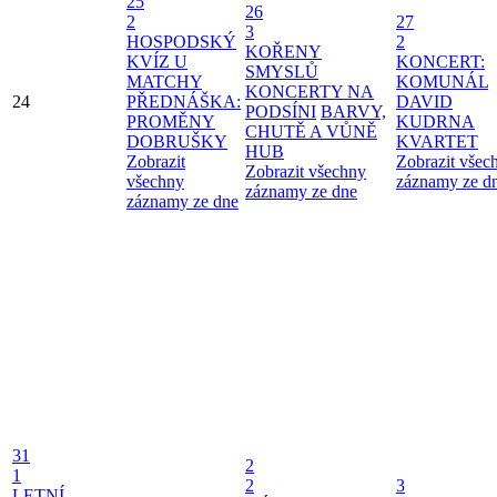
25
26
2
27
3
HOSPODSKÝ
2
KOŘENY
KVÍZ U
KONCERT:
SMYSLŮ
MATCHY
KOMUNÁL
KONCERTY NA
24
PŘEDNÁŠKA:
DAVID
PODSÍNI
BARVY,
PROMĚNY
KUDRNA
CHUTĚ A VŮNĚ
DOBRUŠKY
KVARTET
HUB
Zobrazit
Zobrazit všec
Zobrazit všechny
všechny
záznamy ze d
záznamy ze dne
záznamy ze dne
31
2
1
2
3
LETNÍ