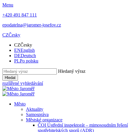
Menu
+420 491 847 111
epodatelna@jaromer-josefov.cz
CZ
Česky
CZ
Česky
EN
English
DE
Deutsch
PL
Po polsku
Hledaný výraz
Hledat
rozšířené vyhledávání
Město
Aktuality
Samospráva
Městské organizace
ČOI Ústřední inspektorát – mimosoudním řešení
spotřebitelských sporů (ADR)