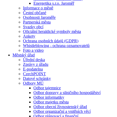
Energetika s.r.o. Jaroměř
Informace o městě
Čestní občané
Osobnosti Jaroměře
Partnerská města
Svazky obcí
Oficiální heraldické symboly města
Ankety
Ochrana osobních údajů (GDPR)
Whistleblowing - ochrana oznamovatelů
Foto a video
Městský úřad
Úřední deska
Zprávy z úřadu
E-podatelna
CzechPOINT
Datové schránky
Odbory MÚ
Odbor tajemnice
Odbor dopravy a silničního hospodářství
Odbor informatiky
Odbor majetku města
Odbor obecní živnostenský úřad
Odbor organizační a vnitřních věcí
Odbor plánovací a finanční