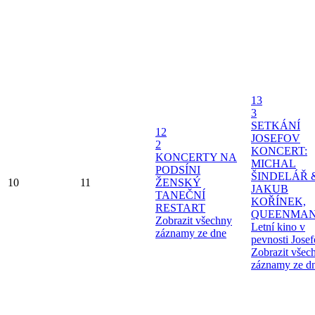
13
3
SETKÁNÍ
12
JOSEFOV
2
KONCERT:
KONCERTY NA
MICHAL
PODSÍNI
ŠINDELÁŘ 
10
11
ŽENSKÝ
JAKUB
TANEČNÍ
KOŘÍNEK,
RESTART
QUEENMAN
Zobrazit všechny
Letní kino v
záznamy ze dne
pevnosti Jose
Zobrazit všec
záznamy ze d