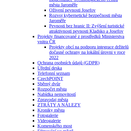
města Jaroměře
Oživení pevnosti Josefov
Rozvoj kybernetické bezpečnosti města
Jaroměře
Pevnosti bez hranic II: Zvýšení turistické
atraktivnosti pevnosti Kladsko a Josefov
Projekty financované z prostředků Ministerstva
vnitra ČR
Projekty obcí na podporu integrace držitelů
dočasné ochrany na lokální úrovni v roce
2022
Ochrana osobních údajů (GDPR)
Úřední deska
Telefonní seznam
CzechPOINT
Sběrný dvůr
Rozpočet města
Nabídka nemovitostí
Zpravodaj města
ZTRÁTY A NÁLEZY
Kroniky města
Fotogalerie
Videogalerie
Komenského most