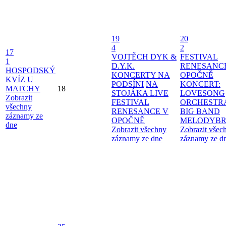
19
20
4
2
17
VOJTĚCH DYK &
FESTIVAL
1
D.Y.K.
RENESANC
HOSPODSKÝ
KONCERTY NA
OPOČNĚ
KVÍZ U
PODSÍNI
NA
KONCERT:
MATCHY
18
STOJÁKA LIVE
LOVESONG
Zobrazit
FESTIVAL
ORCHESTR
všechny
RENESANCE V
BIG BAND
záznamy ze
OPOČNĚ
MELODYBR
dne
Zobrazit všechny
Zobrazit všec
záznamy ze dne
záznamy ze d