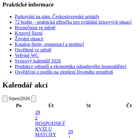
Praktické informace
Parkování na nám. Československé armády
72 hodin – praktická příručka pro zvládání krizových situací
Bezpečnost ve městě
Krizové řízení
Životní situace
Katalog firem, organizací a institucí
Osvětlení ve městě
Veřejné WC
Svozový kalendář 2026
Produkce odpadů a ekonomika odpadového hospodářství
Osvědčení o podílu na zlepšení životního prostředí
Kalendář akcí
Srpen
2026
Po
Út
St
Čt
28
2
HOSPODSKÝ
KVÍZ U
29
MATCHY
1