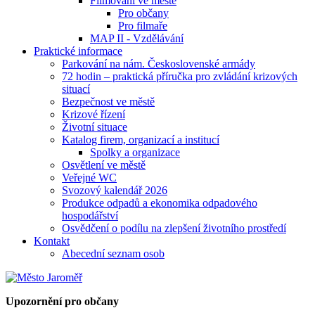
Filmování ve městě
Pro občany
Pro filmaře
MAP II - Vzdělávání
Praktické informace
Parkování na nám. Československé armády
72 hodin – praktická příručka pro zvládání krizových
situací
Bezpečnost ve městě
Krizové řízení
Životní situace
Katalog firem, organizací a institucí
Spolky a organizace
Osvětlení ve městě
Veřejné WC
Svozový kalendář 2026
Produkce odpadů a ekonomika odpadového
hospodářství
Osvědčení o podílu na zlepšení životního prostředí
Kontakt
Abecední seznam osob
Upozornění pro občany