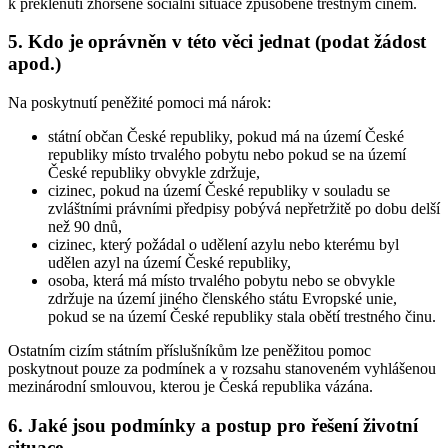
k překlenutí zhoršené sociální situace způsobené trestným činem.
5. Kdo je oprávněn v této věci jednat (podat žádost
apod.)
Na poskytnutí peněžité pomoci má nárok:
státní občan České republiky, pokud má na území České
republiky místo trvalého pobytu nebo pokud se na území
České republiky obvykle zdržuje,
cizinec, pokud na území České republiky v souladu se
zvláštními právními předpisy pobývá nepřetržitě po dobu delší
než 90 dnů,
cizinec, který požádal o udělení azylu nebo kterému byl
udělen azyl na území České republiky,
osoba, která má místo trvalého pobytu nebo se obvykle
zdržuje na území jiného členského státu Evropské unie,
pokud se na území České republiky stala obětí trestného činu.
Ostatním cizím státním příslušníkům lze peněžitou pomoc
poskytnout pouze za podmínek a v rozsahu stanoveném vyhlášenou
mezinárodní smlouvou, kterou je Česká republika vázána.
6. Jaké jsou podmínky a postup pro řešení životní
situace