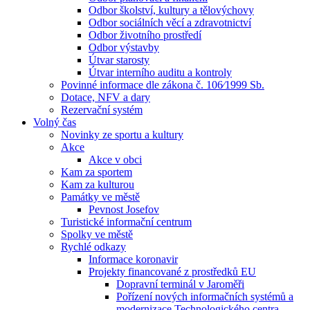
Odbor školství, kultury a tělovýchovy
Odbor sociálních věcí a zdravotnictví
Odbor životního prostředí
Odbor výstavby
Útvar starosty
Útvar interního auditu a kontroly
Povinné informace dle zákona č. 106⁄1999 Sb.
Dotace, NFV a dary
Rezervační systém
Volný čas
Novinky ze sportu a kultury
Akce
Akce v obci
Kam za sportem
Kam za kulturou
Památky ve městě
Pevnost Josefov
Turistické informační centrum
Spolky ve městě
Rychlé odkazy
Informace koronavir
Projekty financované z prostředků EU
Dopravní terminál v Jaroměři
Pořízení nových informačních systémů a
modernizace Technologického centra