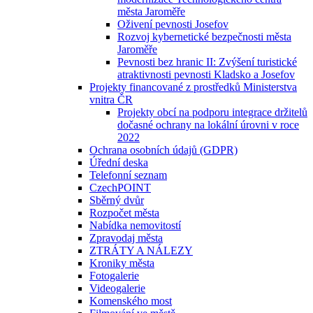
města Jaroměře
Oživení pevnosti Josefov
Rozvoj kybernetické bezpečnosti města
Jaroměře
Pevnosti bez hranic II: Zvýšení turistické
atraktivnosti pevnosti Kladsko a Josefov
Projekty financované z prostředků Ministerstva
vnitra ČR
Projekty obcí na podporu integrace držitelů
dočasné ochrany na lokální úrovni v roce
2022
Ochrana osobních údajů (GDPR)
Úřední deska
Telefonní seznam
CzechPOINT
Sběrný dvůr
Rozpočet města
Nabídka nemovitostí
Zpravodaj města
ZTRÁTY A NÁLEZY
Kroniky města
Fotogalerie
Videogalerie
Komenského most