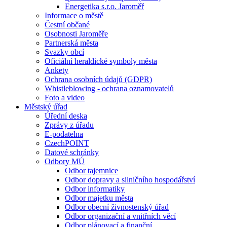
Energetika s.r.o. Jaroměř
Informace o městě
Čestní občané
Osobnosti Jaroměře
Partnerská města
Svazky obcí
Oficiální heraldické symboly města
Ankety
Ochrana osobních údajů (GDPR)
Whistleblowing - ochrana oznamovatelů
Foto a video
Městský úřad
Úřední deska
Zprávy z úřadu
E-podatelna
CzechPOINT
Datové schránky
Odbory MÚ
Odbor tajemnice
Odbor dopravy a silničního hospodářství
Odbor informatiky
Odbor majetku města
Odbor obecní živnostenský úřad
Odbor organizační a vnitřních věcí
Odbor plánovací a finanční