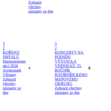
Zobrazit
všechny
záznamy ze dne
3
5
2
2
KOŘENY
KONCERTY NA
SMYSLŮ
PODSÍNI
Harmonogram
VÝSTAVA A
akcí 2026
VERNISÁŽ: 55.
4
6
Archeopark
ROČNÍK
Všestary
RATIBOŘICKÉHO
Zobrazit
MAPOVÉHO
všechny
OKRUHU
záznamy ze
Zobrazit všechny
dne
záznamy ze dne