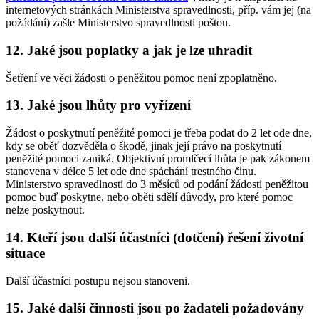
internetových stránkách Ministerstva spravedlnosti, příp. vám jej (na
požádání) zašle Ministerstvo spravedlnosti poštou.
12. Jaké jsou poplatky a jak je lze uhradit
Šetření ve věci žádosti o peněžitou pomoc není zpoplatněno.
13. Jaké jsou lhůty pro vyřízení
Žádost o poskytnutí peněžité pomoci je třeba podat do 2 let ode dne,
kdy se oběť dozvěděla o škodě, jinak její právo na poskytnutí
peněžité pomoci zaniká. Objektivní promlčecí lhůta je pak zákonem
stanovena v délce 5 let ode dne spáchání trestného činu.
Ministerstvo spravedlnosti do 3 měsíců od podání žádosti peněžitou
pomoc buď poskytne, nebo oběti sdělí důvody, pro které pomoc
nelze poskytnout.
14. Kteří jsou další účastníci (dotčení) řešení životní
situace
Další účastníci postupu nejsou stanoveni.
15. Jaké další činnosti jsou po žadateli požadovány