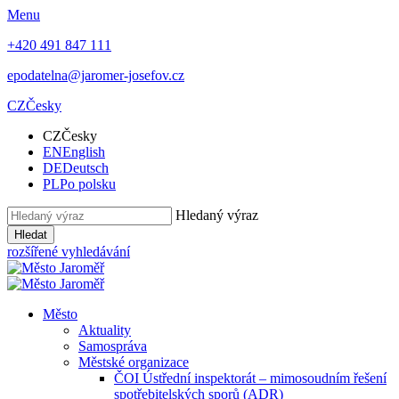
Menu
+420 491 847 111
epodatelna@jaromer-josefov.cz
CZ
Česky
CZ
Česky
EN
English
DE
Deutsch
PL
Po polsku
Hledaný výraz
Hledat
rozšířené vyhledávání
Město
Aktuality
Samospráva
Městské organizace
ČOI Ústřední inspektorát – mimosoudním řešení
spotřebitelských sporů (ADR)