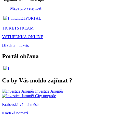
Mapa pro veřejnost
TICKETPORTAL
TICKETSTREAM
VSTUPENKA ONLINE
DISdata - tickets
Portál občana
Co by Vás mohlo zajímat
?
Investice Jaroměř
City upgrade
Královská věnná města
Kladské pomezí