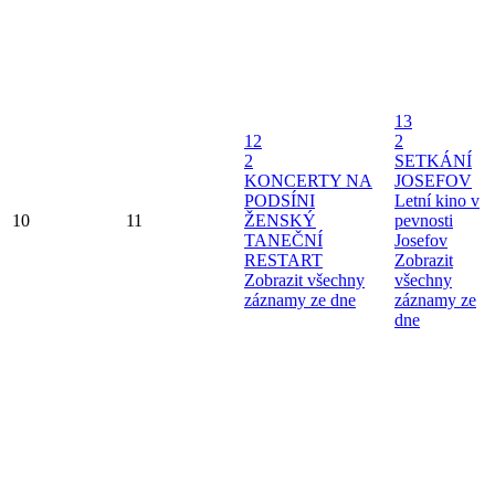
13
12
2
2
SETKÁNÍ
KONCERTY NA
JOSEFOV
PODSÍNI
Letní kino v
10
11
ŽENSKÝ
pevnosti
TANEČNÍ
Josefov
RESTART
Zobrazit
Zobrazit všechny
všechny
záznamy ze dne
záznamy ze
dne