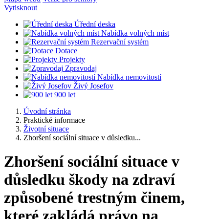
Vytisknout
Úřední deska
Nabídka volných míst
Rezervační systém
Dotace
Projekty
Zpravodaj
Nabídka nemovitostí
Živý Josefov
900 let
Úvodní stránka
Praktické informace
Životní situace
Zhoršení sociální situace v důsledku...
Zhoršení sociální situace v
důsledku škody na zdraví
způsobené trestným činem,
které zakládá právo na