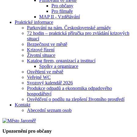
Filmování ve městě
Pro občany
Pro filmaře
MAP II - Vzdělávání
Praktické informace
Parkování na nám. Československé armády
72 hodin – praktická příručka pro zvládání krizových
situací
Bezpečnost ve městě
Krizové řízení
Životní situace
Katalog firem, organizací a institucí
Spolky a organizace
Osvětlení ve městě
Veřejné WC
Svozový kalendář 2026
Produkce odpadů a ekonomika odpadového
hospodářství
Osvědčení o podílu na zlepšení životního prostředí
Kontakt
Abecední seznam osob
Upozornění pro občany