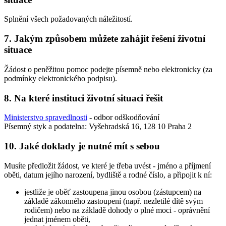
Splnění všech požadovaných náležitostí.
7. Jakým způsobem můžete zahájit řešení životní
situace
Žádost o peněžitou pomoc podejte písemně nebo elektronicky (za
podmínky elektronického podpisu).
8. Na které instituci životní situaci řešit
Ministerstvo spravedlnosti
- odbor odškodňování
Písemný styk a podatelna: Vyšehradská 16, 128 10 Praha 2
10. Jaké doklady je nutné mít s sebou
Musíte předložit žádost, ve které je třeba uvést - jméno a příjmení
oběti, datum jejího narození, bydliště a rodné číslo, a připojit k ní:
jestliže je oběť zastoupena jinou osobou (zástupcem) na
základě zákonného zastoupení (např. nezletilé dítě svým
rodičem) nebo na základě dohody o plné moci - oprávnění
jednat jménem oběti,