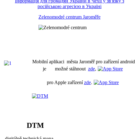
Інформація для громадян України в Чехії у зв'язку з
російською агресією в Україні
Zelenomodré centrum Jaroměře
Mobilní aplikaci města Jaroměř pro zařízení android
je možné stáhnout
zde
,
pro Apple zařízení
zde
.
DTM
digitálně technická mapa