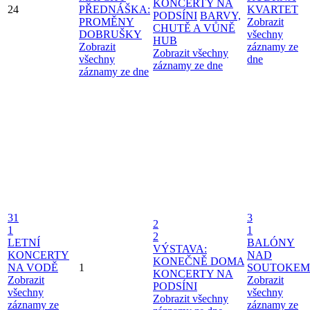
KONCERTY NA
24
PŘEDNÁŠKA:
KVARTET
PODSÍNI
BARVY,
PROMĚNY
Zobrazit
CHUTĚ A VŮNĚ
DOBRUŠKY
všechny
HUB
Zobrazit
záznamy ze
Zobrazit všechny
všechny
dne
záznamy ze dne
záznamy ze dne
31
3
2
1
1
2
LETNÍ
BALÓNY
VÝSTAVA:
KONCERTY
NAD
KONEČNĚ DOMA
NA VODĚ
1
SOUTOKEM
KONCERTY NA
Zobrazit
Zobrazit
PODSÍNI
všechny
všechny
Zobrazit všechny
záznamy ze
záznamy ze