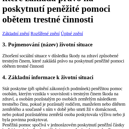
poskytnutí peněžité pomoci
obětem trestné činnosti
Základní znění
Rozšířené znění
Úplné znění
3. Pojmenování (název) životní situace
Zhoršení sociální situace v důsledku škody na zdraví způsobené
trestným činem, které zakládá právo na poskytnutí peněžité pomoci
obětem trestné činnosti
4. Základní informace k životní situaci
Stát poskytne (při splnění zákonných podmínek) peněžitou pomoc
osobám, kterým vznikla v souvislosti s trestným činem škoda na
zdraví, a osobám pozůstalým po osobách zemřelým následkem
trestného činu, pokud je pozůstalý rodičem, manželem nebo dítětem
zemřelého a současně s ním v době jeho smrti žil v domácnosti,
nebo pokud pozůstalému zemřelá osoba poskytovala výživu nebo ji
byla povinna poskytovat.
Peněžitá pomoc spočívá v jednorázovém poskytnutí peněžní částky