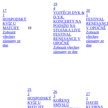
19
4
17
20
VOJTĚCH DYK &
1
1
D.Y.K.
HOSPODSKÝ
FESTIVAL
KONCERTY NA
KVÍZ U
RENESANC
PODSÍNI
NA
MATCHY
18
V OPOČNĚ
STOJÁKA LIVE
Zobrazit
Zobrazit
FESTIVAL
všechny
všechny
RENESANCE V
záznamy ze
záznamy ze
OPOČNĚ
dne
dne
Zobrazit všechny
záznamy ze dne
25
26
2
27
3
HOSPODSKÝ
1
KOŘENY
KVÍZ U
DAVID
SMYSLŮ
MATCHY
KUDRNA