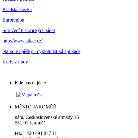
Kladská stezka
Euroregion
Sdružení historických sídel
http://www.aticcr.cz/
Na kole i pěšky - cykloturistiká aplikace
Kudy z nudy
Kde nás najdete
MĚSTO JAROMĚŘ
nám. Československé armády 16
551 01 Jaroměř
tel.:
+420 491 847 111