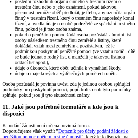
poslední rozhodnutí orgánu činného v trestním řízení o
trestném činu nebo o jeho oznámení, pokud takovou
písemnost nemůže oběť předložit, je třeba, aby označila orgán
činný v trestním řízení, který o trestném činu naposledy konal
řízení, a uvedla údaje o osobě podezřelé ze spáchání trestného
činu, pokud je jí tato osoba známa,
pokud o peněžitou pomoc žádá osoba pozůstalá - úmrtní list
osoby následkem trestného činu zemřelé a listiny, které
dokládají vztah mezi zemřelým a pozůstalým, jež je
podmínkou poskytnutí peněžité pomoci (ve vztahu rodič - dítě
se bude jednat o rodný list, u manželů je takovou listinou
oddací list apod.),
údaje o úkonech, které oběť učinila k vymáhání škody,
údaje o majetkových a výdělečných poměrech oběti.
Osoba pozůstalá je povinna uvést, zda je jedinou osobou splňující
podmínky pro poskytnutí pomoci, popř. kolik osob tyto podmínky
splňuje, pokud jsou jí tyto skutečnosti známy.
11. Jaké jsou potřebné formuláře a kde jsou k
dispozici
K podání žádosti není určena povinná forma.
Doporučujeme však využít "
Dotazník pro účely podání žádosti o
peněžitou pomoc obětem trestné činnosti
", který je k dispozici na