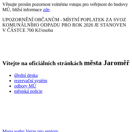
Věnujte prosím pozornost volnému vstupu pro veřejnost do budovy
MÚ, bližsí informace
zde
.
UPOZORNĚNÍ OBČANŮM - MÍSTNÍ POPLATEK ZA SVOZ
KOMUNÁLNÍHO ODPADU PRO ROK 2026 JE STANOVEN
V ČÁSTCE 700 Kč/osobu
města
Jaroměř
Vítejte na oficiálních stránkách
úřední deska
rezervační systém
odbory MÚ
městská policie
Mapa webu
Verze pro seniory