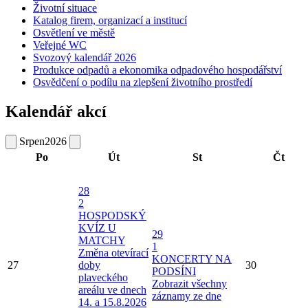
Životní situace
Katalog firem, organizací a institucí
Osvětlení ve městě
Veřejné WC
Svozový kalendář 2026
Produkce odpadů a ekonomika odpadového hospodářství
Osvědčení o podílu na zlepšení životního prostředí
Kalendář akcí
Srpen
2026
Po
Út
St
Čt
28
2
HOSPODSKÝ
KVÍZ U
29
MATCHY
1
Změna otevírací
KONCERTY NA
27
doby
30
PODSÍNI
plaveckého
Zobrazit všechny
areálu ve dnech
záznamy ze dne
14. a 15.8.2026