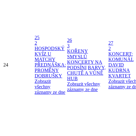
25
26
2
27
3
HOSPODSKÝ
2
KOŘENY
KVÍZ U
KONCERT:
SMYSLŮ
MATCHY
KOMUNÁL
KONCERTY NA
24
PŘEDNÁŠKA:
DAVID
PODSÍNI
BARVY,
PROMĚNY
KUDRNA
CHUTĚ A VŮNĚ
DOBRUŠKY
KVARTET
HUB
Zobrazit
Zobrazit všec
Zobrazit všechny
všechny
záznamy ze d
záznamy ze dne
záznamy ze dne