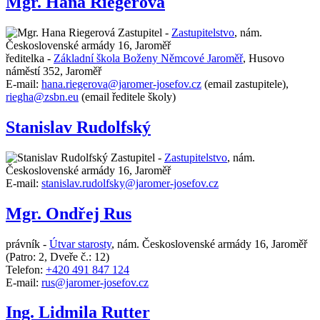
Mgr. Hana Riegerová
Zastupitel -
Zastupitelstvo
,
nám.
Československé armády 16, Jaroměř
ředitelka -
Základní škola Boženy Němcové Jaroměř
,
Husovo
náměstí 352, Jaroměř
E-mail:
hana.riegerova@jaromer-josefov.cz
(email zastupitele),
riegha@zsbn.eu
(email ředitele školy)
Stanislav Rudolfský
Zastupitel -
Zastupitelstvo
,
nám.
Československé armády 16, Jaroměř
E-mail:
stanislav.rudolfsky@jaromer-josefov.cz
Mgr. Ondřej Rus
právník -
Útvar starosty
,
nám. Československé armády 16, Jaroměř
(Patro: 2, Dveře č.: 12)
Telefon:
+420 491 847 124
E-mail:
rus@jaromer-josefov.cz
Ing. Lidmila Rutter