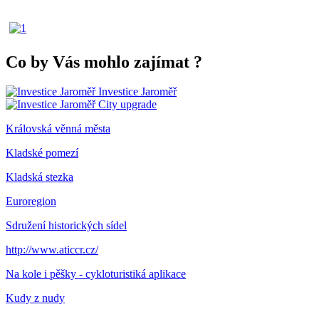
Co by Vás mohlo zajímat
?
Investice Jaroměř
City upgrade
Královská věnná města
Kladské pomezí
Kladská stezka
Euroregion
Sdružení historických sídel
http://www.aticcr.cz/
Na kole i pěšky - cykloturistiká aplikace
Kudy z nudy