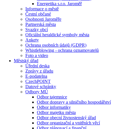
Energetika s.r.o. Jaroměř
Informace o městě
Čestní občané
Osobnosti Jaroměře
Partnerská města
Svazky obcí
Oficiální heraldické symboly města
Ankety
Ochrana osobních údajů (GDPR)
Whistleblowing - ochrana oznamovatelů
Foto a video
Městský úřad
Úřední deska
Zprávy z úřadu
E-podatelna
CzechPOINT
Datové schránky
Odbory MÚ
Odbor tajemnice
Odbor dopravy a silničního hospodářství
Odbor informatiky
Odbor majetku města
Odbor obecní živnostenský úřad
Odbor organizační a vnitřních věcí
Odbor plánovací a finanční