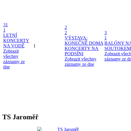
31
2
1
2
3
LETNÍ
VÝSTAVA:
1
KONCERTY
KONEČNĚ DOMA
BALÓNY N
NA VODĚ
1
KONCERTY NA
SOUTOKEM
Zobrazit
PODSÍNI
Zobrazit všec
všechny
Zobrazit všechny
záznamy ze d
záznamy ze
záznamy ze dne
dne
TS Jaroměř