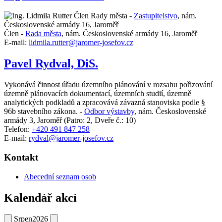
Člen Rady města -
Zastupitelstvo
,
nám.
Československé armády 16, Jaroměř
Člen -
Rada města
,
nám. Československé armády 16, Jaroměř
E-mail:
lidmila.rutter@jaromer-josefov.cz
Pavel Rydval, DiS.
Vykonává činnost úřadu územního plánování v rozsahu pořizování
územně plánovacích dokumentací, územních studií, územně
analytických podkladů a zpracovává závazná stanoviska podle §
96b stavebního zákona. -
Odbor výstavby
,
nám. Československé
armády 3, Jaroměř
(Patro: 2, Dveře č.: 10)
Telefon:
+420 491 847 258
E-mail:
rydval@jaromer-josefov.cz
Kontakt
Abecední seznam osob
Kalendář akcí
Srpen
2026