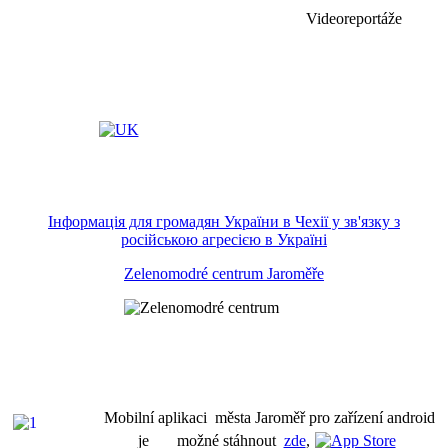
Videoreportáže
Інформація для громадян України в Чехії у зв'язку з
російською агресією в Україні
Zelenomodré centrum Jaroměře
Mobilní aplikaci města Jaroměř pro zařízení android
je možné stáhnout
zde
,