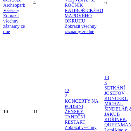
4
6
Archeopark
ROČNÍK
Všestary
RATIBOŘICKÉHO
Zobrazit
MAPOVÉHO
všechny
OKRUHU
záznamy ze
Zobrazit všechny
dne
záznamy ze dne
13
3
SETKÁNÍ
12
JOSEFOV
2
KONCERT:
KONCERTY NA
MICHAL
PODSÍNI
ŠINDELÁŘ 
10
11
ŽENSKÝ
JAKUB
TANEČNÍ
KOŘÍNEK,
RESTART
QUEENMAN
Zobrazit všechny
Letní kino v