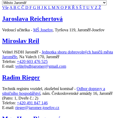
Vše
A
B
C
Č
D
F
G
H
J
K
L
M
N
O
P
R
Ř
S
Š
T
U
V
Z
Ž
Jaroslava Reichertová
Vedoucí učitelka -
MŠ Josefov
,
Tyršova 119, Jaroměř-Josefov
Miroslav Reil
Velitel JSDH Jaroměř -
Jednotka sboru dobrovolných hasičů města
Jaroměře
,
Na Valech 170, Jaroměř
Telefon:
+420 603 476 525
E-mail:
veliteljsdhjaromer@gmail.com
Radim Rieger
Technik registru vozidel, zkušební komisař -
Odbor dopravy a
silničního hospodářství
,
nám. Československé armády 16, Jaroměř
(Patro: 1, Dveře č.: 2)
Telefon:
+420 491 847 146
E-mail:
rieger@jaromer-josefov.cz