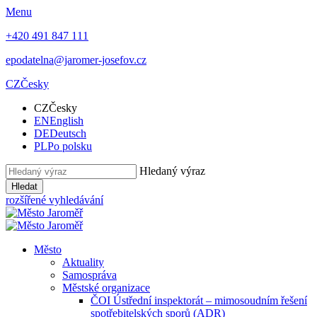
Menu
+420 491 847 111
epodatelna@jaromer-josefov.cz
CZ
Česky
CZ
Česky
EN
English
DE
Deutsch
PL
Po polsku
Hledaný výraz
Hledat
rozšířené vyhledávání
Město
Aktuality
Samospráva
Městské organizace
ČOI Ústřední inspektorát – mimosoudním řešení
spotřebitelských sporů (ADR)