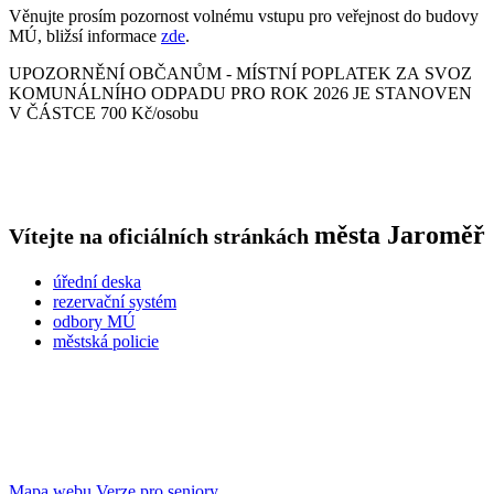
Věnujte prosím pozornost volnému vstupu pro veřejnost do budovy
MÚ, bližsí informace
zde
.
UPOZORNĚNÍ OBČANŮM - MÍSTNÍ POPLATEK ZA SVOZ
KOMUNÁLNÍHO ODPADU PRO ROK 2026 JE STANOVEN
V ČÁSTCE 700 Kč/osobu
města
Jaroměř
Vítejte na oficiálních stránkách
úřední deska
rezervační systém
odbory MÚ
městská policie
Mapa webu
Verze pro seniory