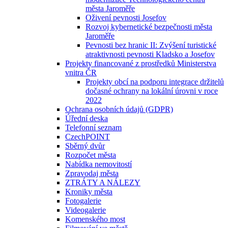
města Jaroměře
Oživení pevnosti Josefov
Rozvoj kybernetické bezpečnosti města
Jaroměře
Pevnosti bez hranic II: Zvýšení turistické
atraktivnosti pevnosti Kladsko a Josefov
Projekty financované z prostředků Ministerstva
vnitra ČR
Projekty obcí na podporu integrace držitelů
dočasné ochrany na lokální úrovni v roce
2022
Ochrana osobních údajů (GDPR)
Úřední deska
Telefonní seznam
CzechPOINT
Sběrný dvůr
Rozpočet města
Nabídka nemovitostí
Zpravodaj města
ZTRÁTY A NÁLEZY
Kroniky města
Fotogalerie
Videogalerie
Komenského most