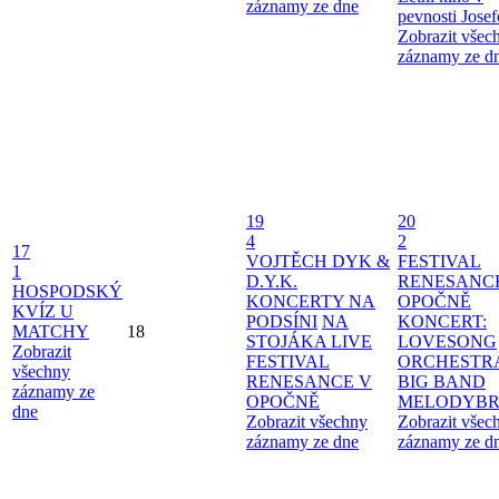
záznamy ze dne
pevnosti Jose
Zobrazit všec
záznamy ze d
19
20
4
2
17
VOJTĚCH DYK &
FESTIVAL
1
D.Y.K.
RENESANC
HOSPODSKÝ
KONCERTY NA
OPOČNĚ
KVÍZ U
PODSÍNI
NA
KONCERT:
MATCHY
18
STOJÁKA LIVE
LOVESONG
Zobrazit
FESTIVAL
ORCHESTR
všechny
RENESANCE V
BIG BAND
záznamy ze
OPOČNĚ
MELODYBR
dne
Zobrazit všechny
Zobrazit všec
záznamy ze dne
záznamy ze d