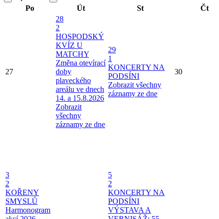
Po
Út
St
Čt
28
2
HOSPODSKÝ
KVÍZ U
29
MATCHY
1
Změna otevírací
KONCERTY NA
27
doby
30
PODSÍNI
plaveckého
Zobrazit všechny
areálu ve dnech
záznamy ze dne
14. a 15.8.2026
Zobrazit
všechny
záznamy ze dne
3
5
2
2
KOŘENY
KONCERTY NA
SMYSLŮ
PODSÍNI
Harmonogram
VÝSTAVA A
akcí 2026
VERNISÁŽ: 55.