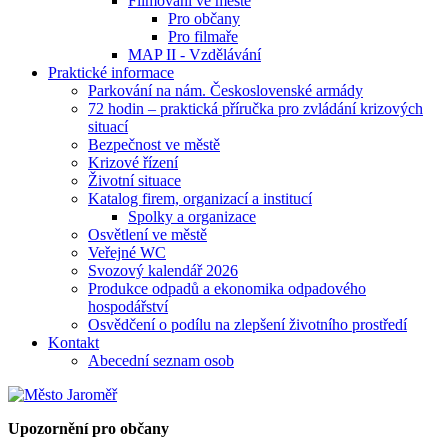
Filmování ve městě
Pro občany
Pro filmaře
MAP II - Vzdělávání
Praktické informace
Parkování na nám. Československé armády
72 hodin – praktická příručka pro zvládání krizových
situací
Bezpečnost ve městě
Krizové řízení
Životní situace
Katalog firem, organizací a institucí
Spolky a organizace
Osvětlení ve městě
Veřejné WC
Svozový kalendář 2026
Produkce odpadů a ekonomika odpadového
hospodářství
Osvědčení o podílu na zlepšení životního prostředí
Kontakt
Abecední seznam osob
Upozornění pro občany