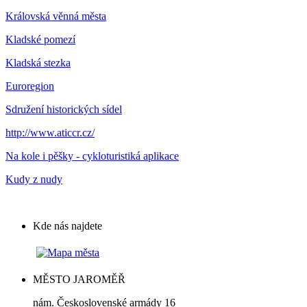
Královská věnná města
Kladské pomezí
Kladská stezka
Euroregion
Sdružení historických sídel
http://www.aticcr.cz/
Na kole i pěšky - cykloturistiká aplikace
Kudy z nudy
Kde nás najdete
MĚSTO JAROMĚŘ
nám. Československé armády 16