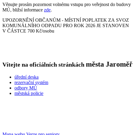
Věnujte prosím pozornost volnému vstupu pro veřejnost do budovy
MÚ, bližsí informace
zde
.
UPOZORNĚNÍ OBČANŮM - MÍSTNÍ POPLATEK ZA SVOZ
KOMUNÁLNÍHO ODPADU PRO ROK 2026 JE STANOVEN
V ČÁSTCE 700 Kč/osobu
města
Jaroměř
Vítejte na oficiálních stránkách
úřední deska
rezervační systém
odbory MÚ
městská policie
Mapa webu
Verze pro seniory