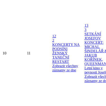
13
3
SETKÁNÍ
12
JOSEFOV
2
KONCERT:
KONCERTY NA
MICHAL
PODSÍNI
ŠINDELÁŘ 
10
11
ŽENSKÝ
JAKUB
TANEČNÍ
KOŘÍNEK,
RESTART
QUEENMAN
Zobrazit všechny
Letní kino v
záznamy ze dne
pevnosti Jose
Zobrazit všec
záznamy ze d