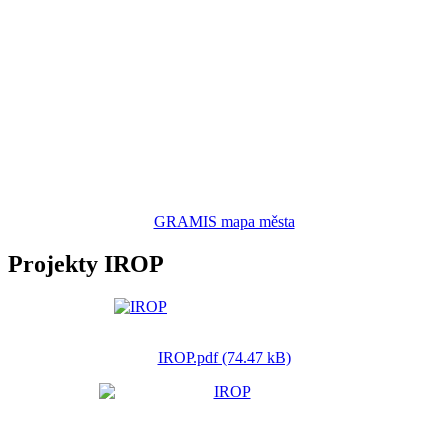
GRAMIS mapa města
Projekty IROP
IROP.pdf (74.47 kB)