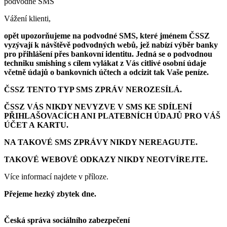
podvodné SMS
Vážení klienti,
opět upozorňujeme na podvodné SMS, které jménem ČSSZ
vyzývají k návštěvě podvodných webů, jež nabízí výběr banky
pro přihlášení přes bankovní identitu. Jedná se o podvodnou
techniku smishing s cílem vylákat z Vás citlivé osobní údaje
včetně údajů o bankovních účtech a odcizit tak Vaše peníze.
ČSSZ TENTO TYP SMS ZPRÁV NEROZESÍLÁ.
ČSSZ VÁS NIKDY NEVYZVE V SMS KE SDÍLENÍ
PŘIHLAŠOVACÍCH ANI PLATEBNÍCH ÚDAJŮ PRO VÁŠ
ÚČET A KARTU.
NA TAKOVÉ SMS ZPRÁVY NIKDY NEREAGUJTE.
TAKOVÉ WEBOVÉ ODKAZY NIKDY NEOTVÍREJTE.
Více informací najdete v příloze.
Přejeme hezký zbytek dne.
Česká správa sociálního zabezpečení