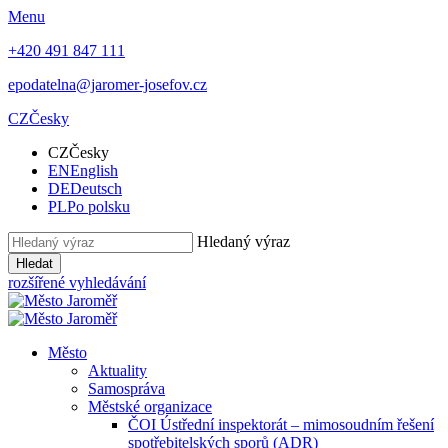
Menu
+420 491 847 111
epodatelna@jaromer-josefov.cz
CZ
Česky
CZ
Česky
EN
English
DE
Deutsch
PL
Po polsku
Hledaný výraz
Hledat
rozšířené vyhledávání
Město
Aktuality
Samospráva
Městské organizace
ČOI Ústřední inspektorát – mimosoudním řešení
spotřebitelských sporů (ADR)