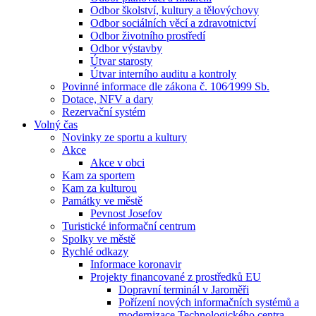
Odbor školství, kultury a tělovýchovy
Odbor sociálních věcí a zdravotnictví
Odbor životního prostředí
Odbor výstavby
Útvar starosty
Útvar interního auditu a kontroly
Povinné informace dle zákona č. 106⁄1999 Sb.
Dotace, NFV a dary
Rezervační systém
Volný čas
Novinky ze sportu a kultury
Akce
Akce v obci
Kam za sportem
Kam za kulturou
Památky ve městě
Pevnost Josefov
Turistické informační centrum
Spolky ve městě
Rychlé odkazy
Informace koronavir
Projekty financované z prostředků EU
Dopravní terminál v Jaroměři
Pořízení nových informačních systémů a
modernizace Technologického centra