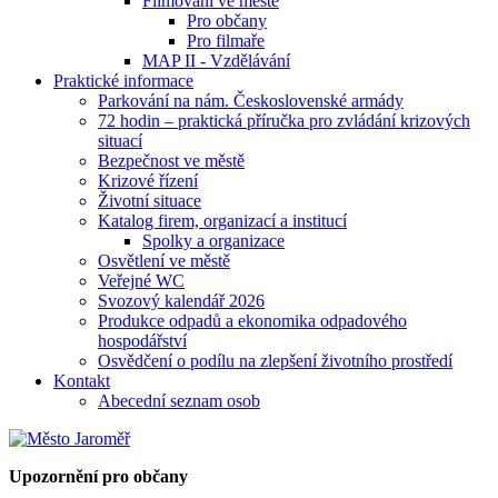
Filmování ve městě
Pro občany
Pro filmaře
MAP II - Vzdělávání
Praktické informace
Parkování na nám. Československé armády
72 hodin – praktická příručka pro zvládání krizových
situací
Bezpečnost ve městě
Krizové řízení
Životní situace
Katalog firem, organizací a institucí
Spolky a organizace
Osvětlení ve městě
Veřejné WC
Svozový kalendář 2026
Produkce odpadů a ekonomika odpadového
hospodářství
Osvědčení o podílu na zlepšení životního prostředí
Kontakt
Abecední seznam osob
Upozornění pro občany