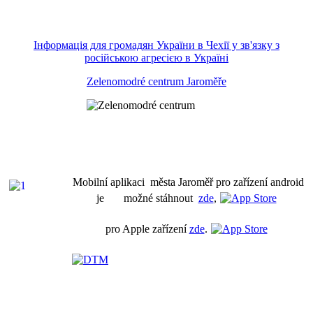
Інформація для громадян України в Чехії у зв'язку з
російською агресією в Україні
Zelenomodré centrum Jaroměře
Mobilní aplikaci města Jaroměř pro zařízení android
je možné stáhnout
zde
,
pro Apple zařízení
zde
.