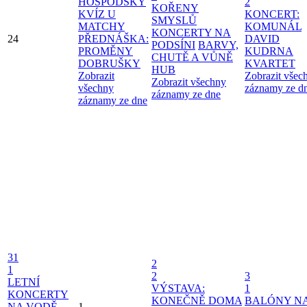
HOSPODSKÝ
2
KOŘENY
KVÍZ U
KONCERT:
SMYSLŮ
MATCHY
KOMUNÁL
KONCERTY NA
24
PŘEDNÁŠKA:
DAVID
PODSÍNI
BARVY,
PROMĚNY
KUDRNA
CHUTĚ A VŮNĚ
DOBRUŠKY
KVARTET
HUB
Zobrazit
Zobrazit všec
Zobrazit všechny
všechny
záznamy ze d
záznamy ze dne
záznamy ze dne
31
2
1
2
3
LETNÍ
VÝSTAVA:
1
KONCERTY
KONEČNĚ DOMA
BALÓNY N
NA VODĚ
1