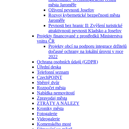
města Jaroměře
Oživení pevnosti Josefov
Rozvoj kybernetické bezpečnosti města
Jaroměře
Pevnosti bez hranic II: Zvýšení turistické
atraktivnosti pevnosti Kladsko a Josefov
Projekty financované z prostředků Ministerstva
vnitra ČR
Projekty obcí na podporu integrace držitelů
dočasné ochrany na lokální úrovni v roce
2022
Ochrana osobních údajů (GDPR)
Úřední deska
Telefonní seznam
CzechPOINT
Sběrný dvůr
Rozpočet města
Nabídka nemovitostí
Zpravodaj města
ZTRÁTY A NÁLEZY
Kroniky města
Fotogalerie
Videogalerie
Komenského most