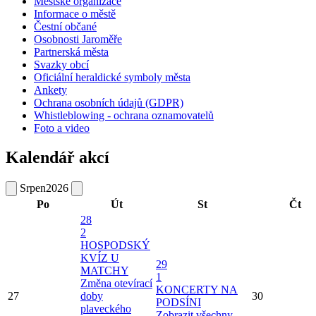
Městské organizace
Informace o městě
Čestní občané
Osobnosti Jaroměře
Partnerská města
Svazky obcí
Oficiální heraldické symboly města
Ankety
Ochrana osobních údajů (GDPR)
Whistleblowing - ochrana oznamovatelů
Foto a video
Kalendář akcí
Srpen
2026
Po
Út
St
Čt
28
2
HOSPODSKÝ
KVÍZ U
29
MATCHY
1
Změna otevírací
KONCERTY NA
27
doby
30
PODSÍNI
plaveckého
Zobrazit všechny