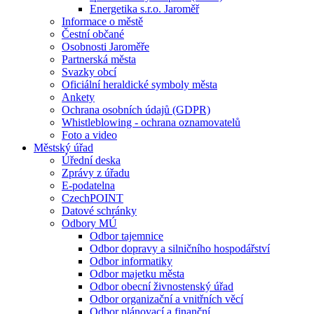
Energetika s.r.o. Jaroměř
Informace o městě
Čestní občané
Osobnosti Jaroměře
Partnerská města
Svazky obcí
Oficiální heraldické symboly města
Ankety
Ochrana osobních údajů (GDPR)
Whistleblowing - ochrana oznamovatelů
Foto a video
Městský úřad
Úřední deska
Zprávy z úřadu
E-podatelna
CzechPOINT
Datové schránky
Odbory MÚ
Odbor tajemnice
Odbor dopravy a silničního hospodářství
Odbor informatiky
Odbor majetku města
Odbor obecní živnostenský úřad
Odbor organizační a vnitřních věcí
Odbor plánovací a finanční