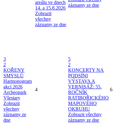
areálu ve dnech
záznamy ze dne
14. a 15.8.2026
Zobrazit
všechny
záznamy ze dne
3
5
2
2
KOŘENY
KONCERTY NA
SMYSLŮ
PODSÍNI
Harmonogram
VÝSTAVA A
akcí 2026
VERNISÁŽ: 55.
4
6
Archeopark
ROČNÍK
Všestary
RATIBOŘICKÉHO
Zobrazit
MAPOVÉHO
všechny
OKRUHU
záznamy ze
Zobrazit všechny
dne
záznamy ze dne