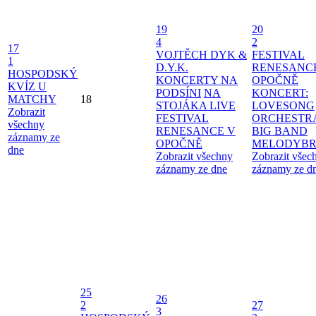
19
20
4
2
17
VOJTĚCH DYK &
FESTIVAL
1
D.Y.K.
RENESANC
HOSPODSKÝ
KONCERTY NA
OPOČNĚ
KVÍZ U
PODSÍNI
NA
KONCERT:
MATCHY
18
STOJÁKA LIVE
LOVESONG
Zobrazit
FESTIVAL
ORCHESTR
všechny
RENESANCE V
BIG BAND
záznamy ze
OPOČNĚ
MELODYBR
dne
Zobrazit všechny
Zobrazit všec
záznamy ze dne
záznamy ze d
25
26
2
27
3