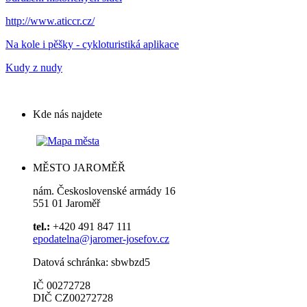
http://www.aticcr.cz/
Na kole i pěšky - cykloturistiká aplikace
Kudy z nudy
Kde nás najdete
MĚSTO JAROMĚŘ
nám. Československé armády 16
551 01 Jaroměř
tel.:
+420 491 847 111
epodatelna@jaromer-josefov.cz
Datová schránka: sbwbzd5
IČ 00272728
DIČ CZ00272728