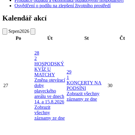
Produkce odpadů a ekonomika odpadového hospodářství
Osvědčení o podílu na zlepšení životního prostředí
Kalendář akcí
Srpen
2026
Po
Út
St
Čt
28
2
HOSPODSKÝ
KVÍZ U
29
MATCHY
1
Změna otevírací
KONCERTY NA
27
doby
30
PODSÍNI
plaveckého
Zobrazit všechny
areálu ve dnech
záznamy ze dne
14. a 15.8.2026
Zobrazit
všechny
záznamy ze dne