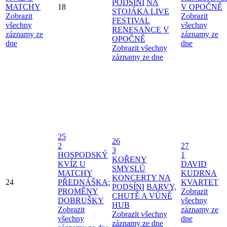
PODSÍNI
NA
MATCHY
18
V OPOČNĚ
STOJÁKA LIVE
Zobrazit
Zobrazit
FESTIVAL
všechny
všechny
RENESANCE V
záznamy ze
záznamy ze
OPOČNĚ
dne
dne
Zobrazit všechny
záznamy ze dne
25
26
2
27
3
HOSPODSKÝ
1
KOŘENY
KVÍZ U
DAVID
SMYSLŮ
MATCHY
KUDRNA
KONCERTY NA
24
PŘEDNÁŠKA:
KVARTET
PODSÍNI
BARVY,
PROMĚNY
Zobrazit
CHUTĚ A VŮNĚ
DOBRUŠKY
všechny
HUB
Zobrazit
záznamy ze
Zobrazit všechny
všechny
dne
záznamy ze dne