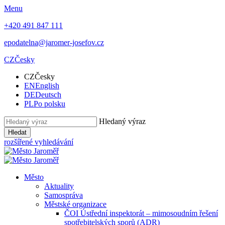
Menu
+420 491 847 111
epodatelna@jaromer-josefov.cz
CZ
Česky
CZ
Česky
EN
English
DE
Deutsch
PL
Po polsku
Hledaný výraz
Hledat
rozšířené vyhledávání
Město
Aktuality
Samospráva
Městské organizace
ČOI Ústřední inspektorát – mimosoudním řešení
spotřebitelských sporů (ADR)