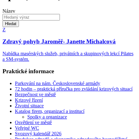
Název
Hledat
Z
Zdravý pohyb Jaroměř- Janette Michalcová
Nabídka masérských služeb, privátních a skupinových lekcí Pilates
a SM-systém.
Praktické informace
Parkování na nám. Československé armády
72 hodin – praktická příručka pro zvládání krizových situací
Bezpečnost ve městě
Krizové řízení
Životní situace
Katalog firem, organizací a institucí
Spolky a organizace
Osvětlení ve městě
Veřejné WC
Svozový kalendář 2026