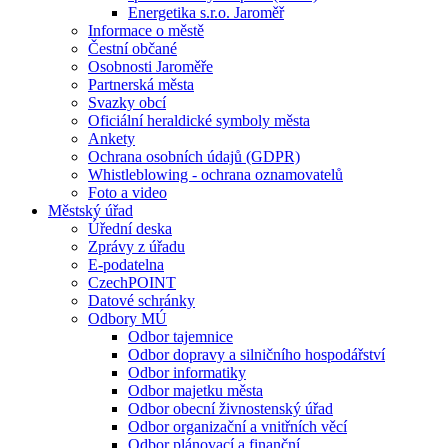
Energetika s.r.o. Jaroměř
Informace o městě
Čestní občané
Osobnosti Jaroměře
Partnerská města
Svazky obcí
Oficiální heraldické symboly města
Ankety
Ochrana osobních údajů (GDPR)
Whistleblowing - ochrana oznamovatelů
Foto a video
Městský úřad
Úřední deska
Zprávy z úřadu
E-podatelna
CzechPOINT
Datové schránky
Odbory MÚ
Odbor tajemnice
Odbor dopravy a silničního hospodářství
Odbor informatiky
Odbor majetku města
Odbor obecní živnostenský úřad
Odbor organizační a vnitřních věcí
Odbor plánovací a finanční