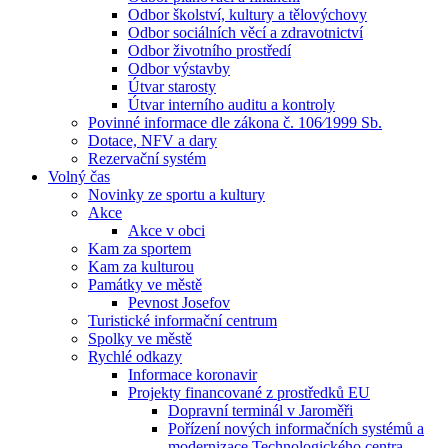
Odbor školství, kultury a tělovýchovy
Odbor sociálních věcí a zdravotnictví
Odbor životního prostředí
Odbor výstavby
Útvar starosty
Útvar interního auditu a kontroly
Povinné informace dle zákona č. 106⁄1999 Sb.
Dotace, NFV a dary
Rezervační systém
Volný čas
Novinky ze sportu a kultury
Akce
Akce v obci
Kam za sportem
Kam za kulturou
Památky ve městě
Pevnost Josefov
Turistické informační centrum
Spolky ve městě
Rychlé odkazy
Informace koronavir
Projekty financované z prostředků EU
Dopravní terminál v Jaroměři
Pořízení nových informačních systémů a
modernizace Technologického centra