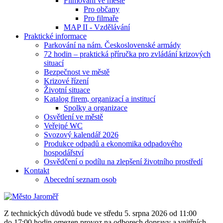
Filmování ve městě
Pro občany
Pro filmaře
MAP II - Vzdělávání
Praktické informace
Parkování na nám. Československé armády
72 hodin – praktická příručka pro zvládání krizových
situací
Bezpečnost ve městě
Krizové řízení
Životní situace
Katalog firem, organizací a institucí
Spolky a organizace
Osvětlení ve městě
Veřejné WC
Svozový kalendář 2026
Produkce odpadů a ekonomika odpadového
hospodářství
Osvědčení o podílu na zlepšení životního prostředí
Kontakt
Abecední seznam osob
Z technických důvodů bude ve středu 5. srpna 2026 od 11:00
do 17:00 hodin omezen provoz na odborech dopravy a vnitřních