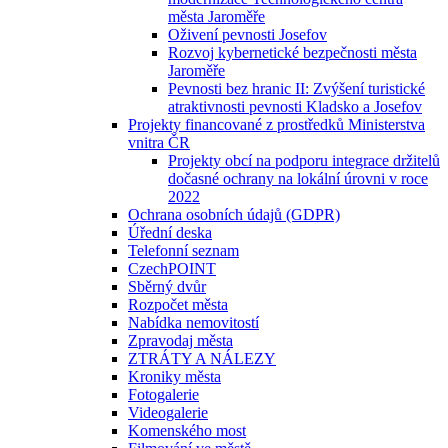
města Jaroměře
Oživení pevnosti Josefov
Rozvoj kybernetické bezpečnosti města
Jaroměře
Pevnosti bez hranic II: Zvýšení turistické
atraktivnosti pevnosti Kladsko a Josefov
Projekty financované z prostředků Ministerstva
vnitra ČR
Projekty obcí na podporu integrace držitelů
dočasné ochrany na lokální úrovni v roce
2022
Ochrana osobních údajů (GDPR)
Úřední deska
Telefonní seznam
CzechPOINT
Sběrný dvůr
Rozpočet města
Nabídka nemovitostí
Zpravodaj města
ZTRÁTY A NÁLEZY
Kroniky města
Fotogalerie
Videogalerie
Komenského most