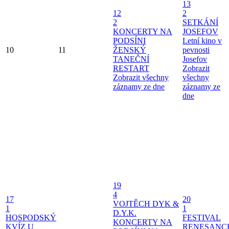
13
12
2
2
SETKÁNÍ
KONCERTY NA
JOSEFOV
PODSÍNI
Letní kino v
10
11
ŽENSKÝ
pevnosti
TANEČNÍ
Josefov
RESTART
Zobrazit
Zobrazit všechny
všechny
záznamy ze dne
záznamy ze
dne
19
4
17
20
VOJTĚCH DYK &
1
1
D.Y.K.
HOSPODSKÝ
FESTIVAL
KONCERTY NA
KVÍZ U
RENESANC