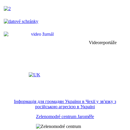
Videoreportáže
Інформація для громадян України в Чехії у зв'язку з
російською агресією в Україні
Zelenomodré centrum Jaroměře