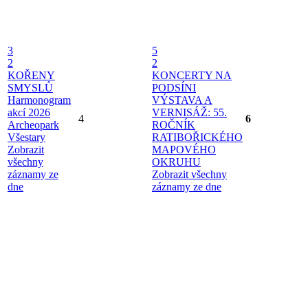
3
5
2
2
KOŘENY
KONCERTY NA
SMYSLŮ
PODSÍNI
Harmonogram
VÝSTAVA A
akcí 2026
VERNISÁŽ: 55.
4
6
Archeopark
ROČNÍK
Všestary
RATIBOŘICKÉHO
Zobrazit
MAPOVÉHO
všechny
OKRUHU
záznamy ze
Zobrazit všechny
dne
záznamy ze dne