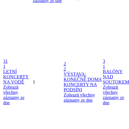
záznamy ze dne
31
3
2
1
1
2
LETNÍ
BALÓNY
VÝSTAVA:
KONCERTY
NAD
KONEČNĚ DOMA
NA VODĚ
1
SOUTOKEM
KONCERTY NA
Zobrazit
Zobrazit
PODSÍNI
všechny
všechny
Zobrazit všechny
záznamy ze
záznamy ze
záznamy ze dne
dne
dne