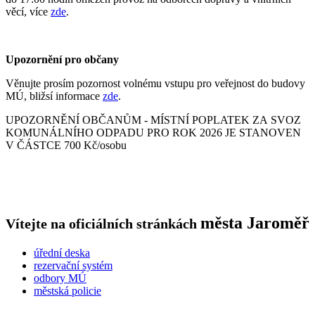
věcí, více
zde
.
Upozornění pro občany
Věnujte prosím pozornost volnému vstupu pro veřejnost do budovy
MÚ, bližsí informace
zde
.
UPOZORNĚNÍ OBČANŮM - MÍSTNÍ POPLATEK ZA SVOZ
KOMUNÁLNÍHO ODPADU PRO ROK 2026 JE STANOVEN
V ČÁSTCE 700 Kč/osobu
města
Jaroměř
Vítejte na oficiálních stránkách
úřední deska
rezervační systém
odbory MÚ
městská policie