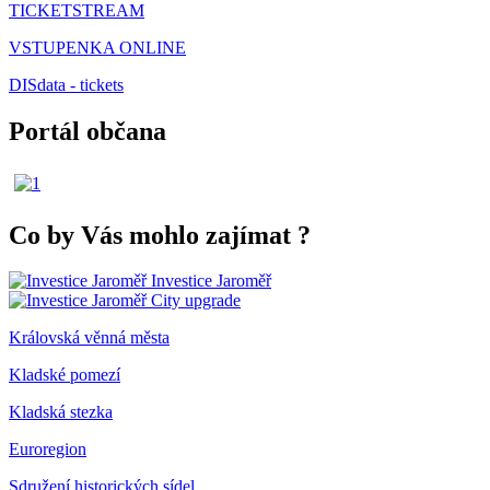
TICKETSTREAM
VSTUPENKA ONLINE
DISdata - tickets
Portál občana
Co by Vás mohlo zajímat
?
Investice Jaroměř
City upgrade
Královská věnná města
Kladské pomezí
Kladská stezka
Euroregion
Sdružení historických sídel