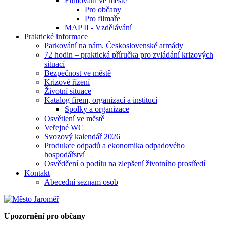
Filmování ve městě
Pro občany
Pro filmaře
MAP II - Vzdělávání
Praktické informace
Parkování na nám. Československé armády
72 hodin – praktická příručka pro zvládání krizových
situací
Bezpečnost ve městě
Krizové řízení
Životní situace
Katalog firem, organizací a institucí
Spolky a organizace
Osvětlení ve městě
Veřejné WC
Svozový kalendář 2026
Produkce odpadů a ekonomika odpadového
hospodářství
Osvědčení o podílu na zlepšení životního prostředí
Kontakt
Abecední seznam osob
Upozornění pro občany