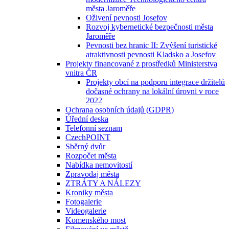
města Jaroměře
Oživení pevnosti Josefov
Rozvoj kybernetické bezpečnosti města
Jaroměře
Pevnosti bez hranic II: Zvýšení turistické
atraktivnosti pevnosti Kladsko a Josefov
Projekty financované z prostředků Ministerstva
vnitra ČR
Projekty obcí na podporu integrace držitelů
dočasné ochrany na lokální úrovni v roce
2022
Ochrana osobních údajů (GDPR)
Úřední deska
Telefonní seznam
CzechPOINT
Sběrný dvůr
Rozpočet města
Nabídka nemovitostí
Zpravodaj města
ZTRÁTY A NÁLEZY
Kroniky města
Fotogalerie
Videogalerie
Komenského most