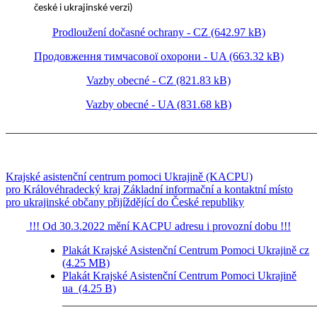
české i ukrajinské verzi)
Prodloužení dočasné ochrany - CZ (642.97 kB)
Продовження тимчасової охорони - UA (663.32 kB)
Vazby obecné - CZ (821.83 kB)
Vazby obecné - UA (831.68 kB)
_______________________________________________________
Krajské asistenční centrum pomoci Ukrajině (KACPU)
pro Královéhradecký kraj Základní informační a kontaktní místo
pro ukrajinské občany přijíždějící do České republiky
!!! Od 30.3.2022 mění KACPU adresu i provozní dobu !!!
Plakát Krajské Asistenční Centrum Pomoci Ukrajině cz
(4.25 MB)
Plakát Krajské Asistenční Centrum Pomoci Ukrajině
ua (4.25 B)
_____________________________________________