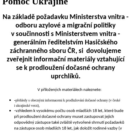
Pomoc Ukrajině
Na základě požadavku Ministerstva vnitra -
odboru azylové a migrační politiky
v součinnosti s Ministerstvem vnitra -
generálním ředitelstvím Hasičského
záchranného sboru ČR, si dovolujeme
zveřejnit informační materiály vztahující
se k prodloužení dočasné ochrany
uprchlíků.
V přiložených materiálech naleznete:
-
přehledy s obecnými informacemi k prodlužování dočasné ochrany (v české
i ukrajinské verzi),
-vzhledem k vysokému počtu osob mladších 18 let, které bude
při prodloužení dočasné ochrany muset zastupovat jejich
odpovědný zástupce také zvláště vytvořené shrnutí požadavků
na zástupce osob mladších 18 let, jak doložit rodinné vazby (v