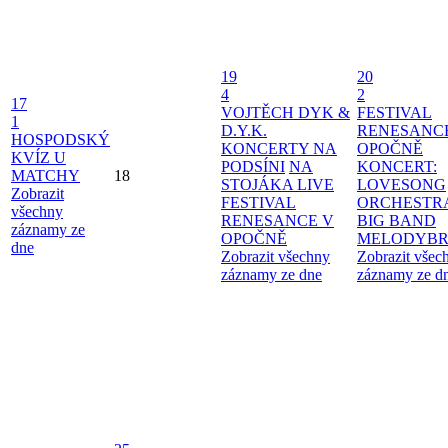
19
20
4
2
17
VOJTĚCH DYK &
FESTIVAL
1
D.Y.K.
RENESANC
HOSPODSKÝ
KONCERTY NA
OPOČNĚ
KVÍZ U
PODSÍNI
NA
KONCERT:
MATCHY
18
STOJÁKA LIVE
LOVESONG
Zobrazit
FESTIVAL
ORCHESTR
všechny
RENESANCE V
BIG BAND
záznamy ze
OPOČNĚ
MELODYBR
dne
Zobrazit všechny
Zobrazit všec
záznamy ze dne
záznamy ze d