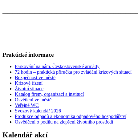
_______________________________________________________
Praktické informace
Parkování na nám. Československé armády
72 hodin – praktická příručka pro zvládání krizových situací
Bezpečnost ve městě
Krizové řízení
Životní situace
Katalog firem, organizací a institucí
Osvětlení ve městě
Veřejné WC
Svozový kalendář 2026
Produkce odpadů a ekonomika odpadového hospodářství
Osvědčení o podílu na zlepšení životního prostředí
Kalendář akcí