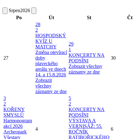
Srpen
2026
Po
Út
St
Čt
28
2
HOSPODSKÝ
KVÍZ U
29
MATCHY
1
Změna otevírací
KONCERTY NA
27
doby
30
PODSÍNI
plaveckého
Zobrazit všechny
areálu ve dnech
záznamy ze dne
14. a 15.8.2026
Zobrazit
všechny
záznamy ze dne
3
5
2
2
KOŘENY
KONCERTY NA
SMYSLŮ
PODSÍNI
Harmonogram
VÝSTAVA A
akcí 2026
VERNISÁŽ: 55.
4
6
Archeopark
ROČNÍK
Všestary
RATIBOŘICKÉHO