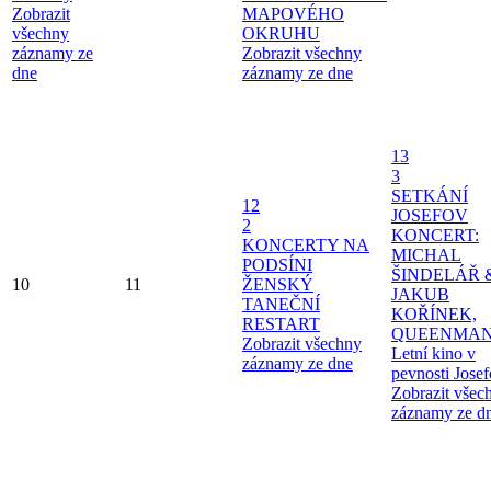
Zobrazit
MAPOVÉHO
všechny
OKRUHU
záznamy ze
Zobrazit všechny
dne
záznamy ze dne
13
3
SETKÁNÍ
12
JOSEFOV
2
KONCERT:
KONCERTY NA
MICHAL
PODSÍNI
ŠINDELÁŘ 
10
11
ŽENSKÝ
JAKUB
TANEČNÍ
KOŘÍNEK,
RESTART
QUEENMAN
Zobrazit všechny
Letní kino v
záznamy ze dne
pevnosti Jose
Zobrazit všec
záznamy ze d