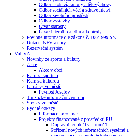
Odbor školství, kultury a tělovýchovy
Odbor sociálních věcí a zdravotnictví
Odbor životního prostředí
Odbor výstavby
Útvar starosty
Útvar interního auditu a kontroly
Povinné informace dle zákona č. 106⁄1999 Sb.
Dotace, NFV a dary
Rezervační systém
Volný čas
Novinky ze sportu a kultury
Akce
Akce v obci
Kam za sportem
Kam za kulturou
Památky ve městě
Pevnost Josefov
Turistické informační centrum
Spolky ve městě
Rychlé odkazy
Informace koronavir
Projekty financované z prostředků EU
Dopravní terminál v Jaroměři
Pořízení nových informačních systémů a
modernizace Technologického centra