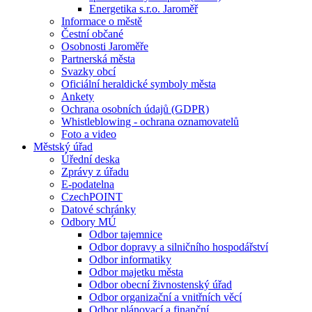
Energetika s.r.o. Jaroměř
Informace o městě
Čestní občané
Osobnosti Jaroměře
Partnerská města
Svazky obcí
Oficiální heraldické symboly města
Ankety
Ochrana osobních údajů (GDPR)
Whistleblowing - ochrana oznamovatelů
Foto a video
Městský úřad
Úřední deska
Zprávy z úřadu
E-podatelna
CzechPOINT
Datové schránky
Odbory MÚ
Odbor tajemnice
Odbor dopravy a silničního hospodářství
Odbor informatiky
Odbor majetku města
Odbor obecní živnostenský úřad
Odbor organizační a vnitřních věcí
Odbor plánovací a finanční