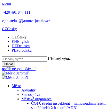
Menu
+420 491 847 111
epodatelna@jaromer-josefov.cz
CZ
Česky
CZ
Česky
EN
English
DE
Deutsch
PL
Po polsku
Hledaný výraz
Hledat
rozšířené vyhledávání
Město
Aktuality
Samospráva
Městské organizace
ČOI Ústřední inspektorát – mimosoudním řešení
spotřebitelských sporů (ADR)