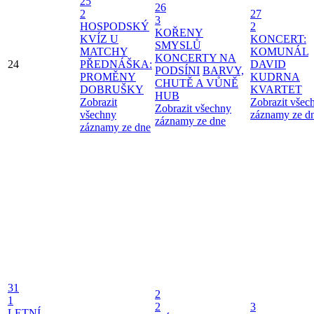
25
26
2
27
3
HOSPODSKÝ
2
KOŘENY
KVÍZ U
KONCERT:
SMYSLŮ
MATCHY
KOMUNÁL
KONCERTY NA
24
PŘEDNÁŠKA:
DAVID
PODSÍNI
BARVY,
PROMĚNY
KUDRNA
CHUTĚ A VŮNĚ
DOBRUŠKY
KVARTET
HUB
Zobrazit
Zobrazit všec
Zobrazit všechny
všechny
záznamy ze d
záznamy ze dne
záznamy ze dne
31
2
1
2
3
LETNÍ