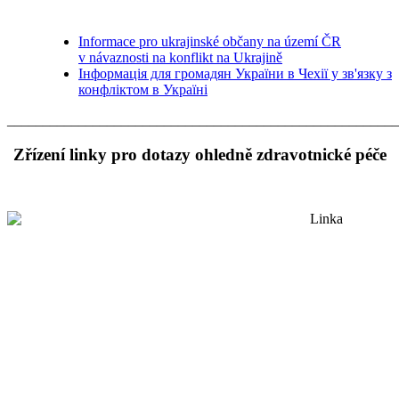
Informace pro ukrajinské občany na území ČR
v návaznosti na konflikt na Ukrajině
Інформація для громадян України в Чехії у зв'язку з
конфліктом в Україні
_______________________________________________________
Zřízení linky pro dotazy ohledně zdravotnické péče