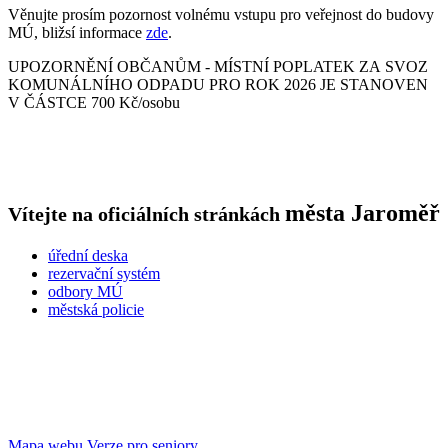
Věnujte prosím pozornost volnému vstupu pro veřejnost do budovy
MÚ, bližsí informace
zde
.
UPOZORNĚNÍ OBČANŮM - MÍSTNÍ POPLATEK ZA SVOZ
KOMUNÁLNÍHO ODPADU PRO ROK 2026 JE STANOVEN
V ČÁSTCE 700 Kč/osobu
města
Jaroměř
Vítejte na oficiálních stránkách
úřední deska
rezervační systém
odbory MÚ
městská policie
Mapa webu
Verze pro seniory