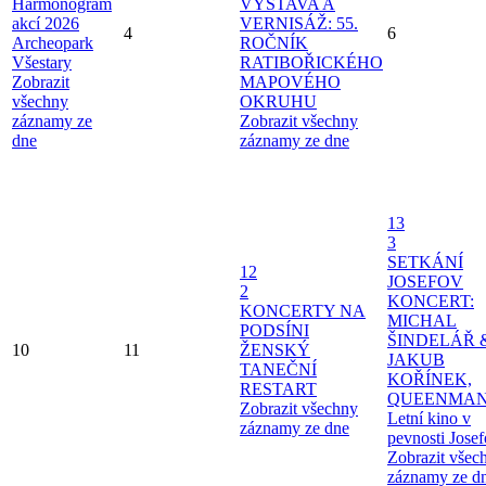
Harmonogram
VÝSTAVA A
akcí 2026
VERNISÁŽ: 55.
4
6
Archeopark
ROČNÍK
Všestary
RATIBOŘICKÉHO
Zobrazit
MAPOVÉHO
všechny
OKRUHU
záznamy ze
Zobrazit všechny
dne
záznamy ze dne
13
3
SETKÁNÍ
12
JOSEFOV
2
KONCERT:
KONCERTY NA
MICHAL
PODSÍNI
ŠINDELÁŘ 
10
11
ŽENSKÝ
JAKUB
TANEČNÍ
KOŘÍNEK,
RESTART
QUEENMAN
Zobrazit všechny
Letní kino v
záznamy ze dne
pevnosti Jose
Zobrazit všec
záznamy ze d