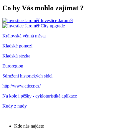
Co by Vás mohlo zajímat
?
Investice Jaroměř
City upgrade
Královská věnná města
Kladské pomezí
Kladská stezka
Euroregion
Sdružení historických sídel
http://www.aticcr.cz/
Na kole i pěšky - cykloturistiká aplikace
Kudy z nudy
Kde nás najdete