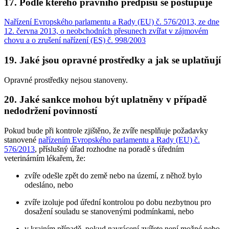
17. Podle kterého právního předpisu se postupuje
Nařízení Evropského parlamentu a Rady (EU) č. 576/2013, ze dne
12. června 2013, o neobchodních přesunech zvířat v zájmovém
chovu a o zrušení nařízení (ES) č. 998/2003
19. Jaké jsou opravné prostředky a jak se uplatňují
Opravné prostředky nejsou stanoveny.
20. Jaké sankce mohou být uplatněny v případě
nedodržení povinností
Pokud bude při kontrole zjištěno, že zvíře nesplňuje požadavky
stanovené
nařízením Evropského parlamentu a Rady (EU) č.
576/2013
, příslušný úřad rozhodne na poradě s úředním
veterinárním lékařem, že:
zvíře odešle zpět do země nebo na území, z něhož bylo
odesláno, nebo
zvíře izoluje pod úřední kontrolou po dobu nezbytnou pro
dosažení souladu se stanovenými podmínkami, nebo
v krajním případě, pokud navrácení zvířete není možné nebo