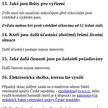
13. Jaké jsou lhůty pro vyřízení
Zvíře musí být označeno mikročipem před očkováním proti
vzteklině a vydáním pasu.
Zvířata mohou být proti vzteklině očkována od 12 týdnů stáří
.
14. Kteří jsou další účastníci (dotčení) řešení životní
situace
Další účastníci postupu nejsou stanoveni.
15. Jaké další činnosti jsou po žadateli požadovány
Další činnosti nejsou stanoveny.
16. Elektronická služba, kterou lze využít
Případný dotaz můžete zaslat na e-mailovou adresu Státní
veterinární správy České republiky -
epodatelna@svscr.cz
, nebo
využít kontaktní formulář, který je k dispozici na
internetových
stránkách Státní veterinární správy České republiky
.