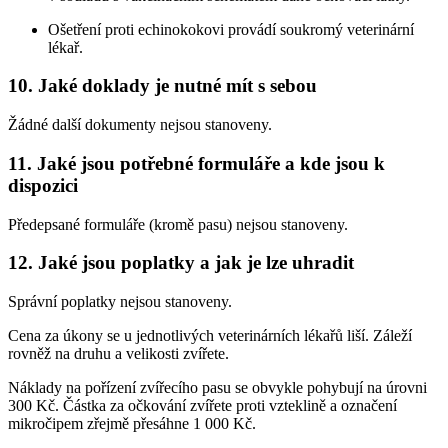
Ošetření proti echinokokovi provádí soukromý veterinární
lékař.
10. Jaké doklady je nutné mít s sebou
Žádné další dokumenty nejsou stanoveny.
11. Jaké jsou potřebné formuláře a kde jsou k
dispozici
Předepsané formuláře (kromě pasu) nejsou stanoveny.
12. Jaké jsou poplatky a jak je lze uhradit
Správní poplatky nejsou stanoveny.
Cena za úkony se u jednotlivých veterinárních lékařů liší. Záleží
rovněž na druhu a velikosti zvířete.
Náklady na pořízení zvířecího pasu se obvykle pohybují na úrovni
300 Kč. Částka za očkování zvířete proti vzteklině a označení
mikročipem zřejmě přesáhne 1 000 Kč.