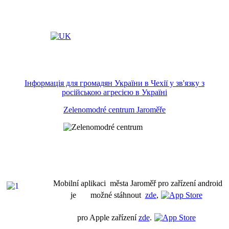
Інформація для громадян України в Чехії у зв'язку з
російською агресією в Україні
Zelenomodré centrum Jaroměře
Mobilní aplikaci města Jaroměř pro zařízení android
je možné stáhnout
zde
,
pro Apple zařízení
zde
.