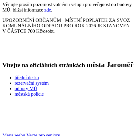
Věnujte prosím pozornost volnému vstupu pro veřejnost do budovy
MÚ, bližsí informace
zde
.
UPOZORNĚNÍ OBČANŮM - MÍSTNÍ POPLATEK ZA SVOZ
KOMUNÁLNÍHO ODPADU PRO ROK 2026 JE STANOVEN
V ČÁSTCE 700 Kč/osobu
města
Jaroměř
Vítejte na oficiálních stránkách
úřední deska
rezervační systém
odbory MÚ
městská policie
Mapa webu
Verze pro seniory