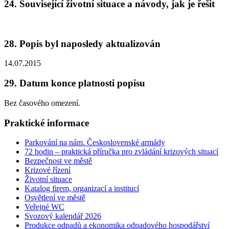
24. Související životní situace a návody, jak je řešit
28. Popis byl naposledy aktualizován
14.07.2015
29. Datum konce platnosti popisu
Bez časového omezení.
Praktické informace
Parkování na nám. Československé armády
72 hodin – praktická příručka pro zvládání krizových situací
Bezpečnost ve městě
Krizové řízení
Životní situace
Katalog firem, organizací a institucí
Osvětlení ve městě
Veřejné WC
Svozový kalendář 2026
Produkce odpadů a ekonomika odpadového hospodářství