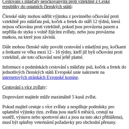
Cestování s mláďaty neočkovanými proti vzteklině z České
republiky do ostatních členských států
:
Členské státy mohou udělit výjimku z povinného očkování proti
vzteklině pro mláďata psů, koček a fretek do stáří 12 týdnů, která
nejsou očkována proti vzteklině, pokud jsou provázena pasem a
nepřišla do styku s volně žijícími zvířaty, nebo jsou provázena
matkou, na které jsou závislá.
Dále mohou členské státy povolit cestování s mladými psy, kočkami
a fretkami ve věku mezi 12 - 16 týdny, kteří již byli očkováni proti
vzteklině, ale toto očkování není ještě platné.
Informace o podmínkách cestování s mláďaty psů, koček a fretek do
jednotlivých členských států Evropské unie naleznete na
internetových stránkách Evropské komise
.
Cestování s více zvířaty
:
Doprovázet majitele může maximálně 5 kusů zvířat.
Pokud majitel cestuje s více zvířaty a nesplňuje podmínky pro
uplatnění výjimky (tzn. zvířata jsou starší 6 měsíců, cestují na
soutěž, výstavu nebo sportovní akci a jsou na tuto akci přihlášena),
musí být splněny veterinární požadavky pro obchodní přesuny.