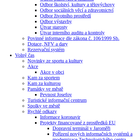
Odbor školství, kultury a tělovýchovy
Odbor sociálních věcí a zdravotnictví
Odbor životního prostředí
Odbor výstavby
Útvar starosty
Útvar interního auditu a kontroly
Povinné informace dle zákona č. 106⁄1999 Sb.
Dotace, NFV a dary
Rezervační systém
Volný čas
Novinky ze sportu a kultury
Akce
Akce v obci
Kam za sportem
Kam za kulturou
Památky ve městě
Pevnost Josefov
Turistické informační centrum
Spolky ve městě
Rychlé odkazy
Informace koronavir
Projekty financované z prostředků EU
Dopravní terminál v Jaroměři
Pořízení nových informačních systémů a
modernizace Technologického centra