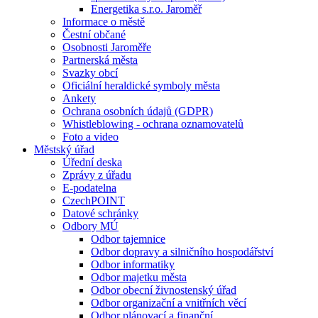
Energetika s.r.o. Jaroměř
Informace o městě
Čestní občané
Osobnosti Jaroměře
Partnerská města
Svazky obcí
Oficiální heraldické symboly města
Ankety
Ochrana osobních údajů (GDPR)
Whistleblowing - ochrana oznamovatelů
Foto a video
Městský úřad
Úřední deska
Zprávy z úřadu
E-podatelna
CzechPOINT
Datové schránky
Odbory MÚ
Odbor tajemnice
Odbor dopravy a silničního hospodářství
Odbor informatiky
Odbor majetku města
Odbor obecní živnostenský úřad
Odbor organizační a vnitřních věcí
Odbor plánovací a finanční