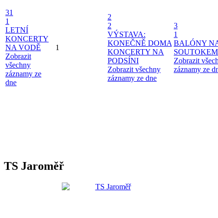
31
2
1
2
3
LETNÍ
VÝSTAVA:
1
KONCERTY
KONEČNĚ DOMA
BALÓNY N
NA VODĚ
1
KONCERTY NA
SOUTOKEM
Zobrazit
PODSÍNI
Zobrazit všec
všechny
Zobrazit všechny
záznamy ze d
záznamy ze
záznamy ze dne
dne
TS Jaroměř