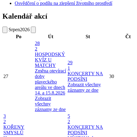
Osvědčení o podílu na zlepšení životního prostředí
Kalendář akcí
Srpen
2026
Po
Út
St
Čt
28
2
HOSPODSKÝ
KVÍZ U
29
MATCHY
1
Změna otevírací
KONCERTY NA
27
doby
30
PODSÍNI
plaveckého
Zobrazit všechny
areálu ve dnech
záznamy ze dne
14. a 15.8.2026
Zobrazit
všechny
záznamy ze dne
3
5
2
2
KOŘENY
KONCERTY NA
SMYSLŮ
PODSÍNI