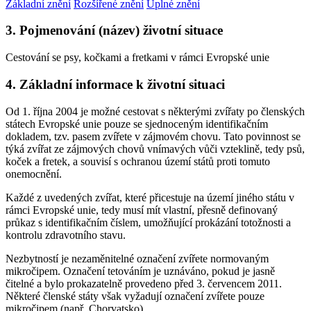
Základní znění
Rozšířené znění
Úplné znění
3. Pojmenování (název) životní situace
Cestování se psy, kočkami a fretkami v rámci Evropské unie
4. Základní informace k životní situaci
Od 1. října 2004 je možné cestovat s některými zvířaty po členských
státech Evropské unie pouze se sjednoceným identifikačním
dokladem, tzv. pasem zvířete v zájmovém chovu. Tato povinnost se
týká zvířat ze zájmových chovů vnímavých vůči vzteklině, tedy psů,
koček a fretek, a souvisí s ochranou území států proti tomuto
onemocnění.
Každé z uvedených zvířat, které přicestuje na území jiného státu v
rámci Evropské unie, tedy musí mít vlastní, přesně definovaný
průkaz s identifikačním číslem, umožňující prokázání totožnosti a
kontrolu zdravotního stavu.
Nezbytností je nezaměnitelné označení zvířete normovaným
mikročipem. Označení tetováním je uznáváno, pokud je jasně
čitelné a bylo prokazatelně provedeno před 3. červencem 2011.
Některé členské státy však vyžadují označení zvířete pouze
mikročipem (např. Chorvatsko).