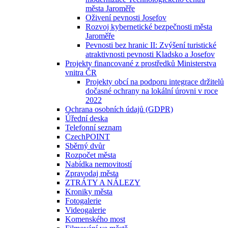
města Jaroměře
Oživení pevnosti Josefov
Rozvoj kybernetické bezpečnosti města
Jaroměře
Pevnosti bez hranic II: Zvýšení turistické
atraktivnosti pevnosti Kladsko a Josefov
Projekty financované z prostředků Ministerstva
vnitra ČR
Projekty obcí na podporu integrace držitelů
dočasné ochrany na lokální úrovni v roce
2022
Ochrana osobních údajů (GDPR)
Úřední deska
Telefonní seznam
CzechPOINT
Sběrný dvůr
Rozpočet města
Nabídka nemovitostí
Zpravodaj města
ZTRÁTY A NÁLEZY
Kroniky města
Fotogalerie
Videogalerie
Komenského most