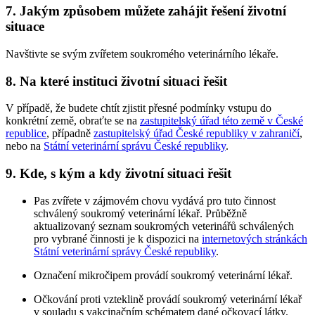
7. Jakým způsobem můžete zahájit řešení životní
situace
Navštivte se svým zvířetem soukromého veterinárního lékaře.
8. Na které instituci životní situaci řešit
V případě, že budete chtít zjistit přesné podmínky vstupu do
konkrétní země, obraťte se na
zastupitelský úřad této země v České
republice
, případně
zastupitelský úřad České republiky v zahraničí
,
nebo na
Státní veterinární správu České republiky
.
9. Kde, s kým a kdy životní situaci řešit
Pas zvířete v zájmovém chovu vydává pro tuto činnost
schválený soukromý veterinární lékař. Průběžně
aktualizovaný seznam soukromých veterinářů schválených
pro vybrané činnosti je k dispozici na
internetových stránkách
Státní veterinární správy České republiky
.
Označení mikročipem provádí soukromý veterinární lékař.
Očkování proti vzteklině provádí soukromý veterinární lékař
v souladu s vakcinačním schématem dané očkovací látky.