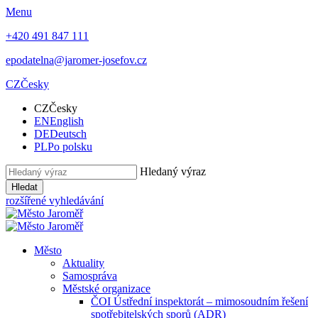
Menu
+420 491 847 111
epodatelna@jaromer-josefov.cz
CZ
Česky
CZ
Česky
EN
English
DE
Deutsch
PL
Po polsku
Hledaný výraz
Hledat
rozšířené vyhledávání
Město
Aktuality
Samospráva
Městské organizace
ČOI Ústřední inspektorát – mimosoudním řešení
spotřebitelských sporů (ADR)