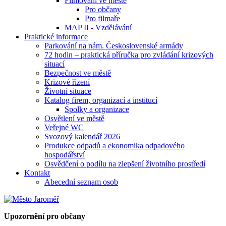
Filmování ve městě
Pro občany
Pro filmaře
MAP II - Vzdělávání
Praktické informace
Parkování na nám. Československé armády
72 hodin – praktická příručka pro zvládání krizových
situací
Bezpečnost ve městě
Krizové řízení
Životní situace
Katalog firem, organizací a institucí
Spolky a organizace
Osvětlení ve městě
Veřejné WC
Svozový kalendář 2026
Produkce odpadů a ekonomika odpadového
hospodářství
Osvědčení o podílu na zlepšení životního prostředí
Kontakt
Abecední seznam osob
Upozornění pro občany