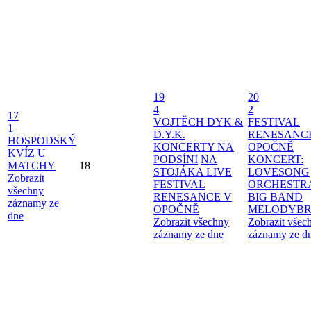
19
20
4
2
17
VOJTĚCH DYK &
FESTIVAL
1
D.Y.K.
RENESANC
HOSPODSKÝ
KONCERTY NA
OPOČNĚ
KVÍZ U
PODSÍNI
NA
KONCERT:
MATCHY
18
STOJÁKA LIVE
LOVESONG
Zobrazit
FESTIVAL
ORCHESTR
všechny
RENESANCE V
BIG BAND
záznamy ze
OPOČNĚ
MELODYBR
dne
Zobrazit všechny
Zobrazit všec
záznamy ze dne
záznamy ze d