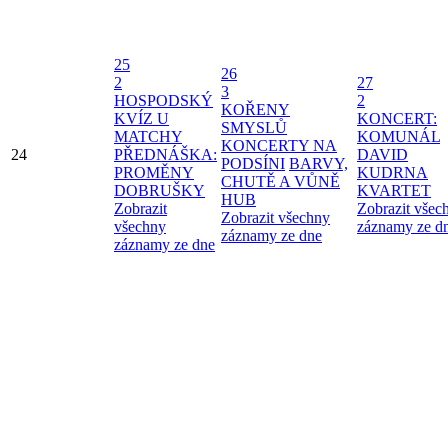
25
26
2
27
3
HOSPODSKÝ
2
KOŘENY
KVÍZ U
KONCERT:
SMYSLŮ
MATCHY
KOMUNÁL
KONCERTY NA
24
PŘEDNÁŠKA:
DAVID
PODSÍNI
BARVY,
PROMĚNY
KUDRNA
CHUTĚ A VŮNĚ
DOBRUŠKY
KVARTET
HUB
Zobrazit
Zobrazit všec
Zobrazit všechny
všechny
záznamy ze d
záznamy ze dne
záznamy ze dne