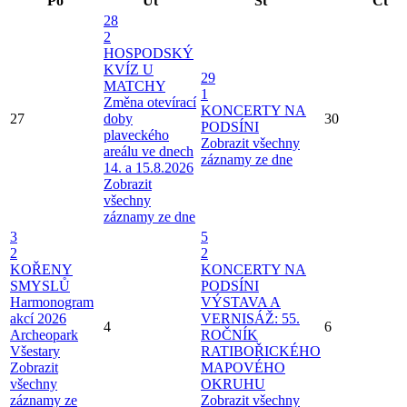
Po
Út
St
Čt
28
2
HOSPODSKÝ
KVÍZ U
29
MATCHY
1
Změna otevírací
KONCERTY NA
27
doby
30
PODSÍNI
plaveckého
Zobrazit všechny
areálu ve dnech
záznamy ze dne
14. a 15.8.2026
Zobrazit
všechny
záznamy ze dne
3
5
2
2
KOŘENY
KONCERTY NA
SMYSLŮ
PODSÍNI
Harmonogram
VÝSTAVA A
akcí 2026
VERNISÁŽ: 55.
4
6
Archeopark
ROČNÍK
Všestary
RATIBOŘICKÉHO
Zobrazit
MAPOVÉHO
všechny
OKRUHU
záznamy ze
Zobrazit všechny