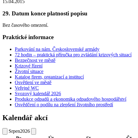
15.04.2015
29. Datum konce platnosti popisu
Bez časového omezení.
Praktické informace
Parkování na nám. Československé armády
72 hodin – praktická příručka pro zvládání krizových situací
Bezpečnost ve městě
Krizové řízení
Životní situace
Katalog firem, organizací a institucí
Osvětlení ve městě
Veřejné WC
Svozový kalendář 2026
Produkce odpadů a ekonomika odpadového hospodářství
Osvědčení o podílu na zlepšení životního prostředí
Kalendář akcí
Srpen
2026