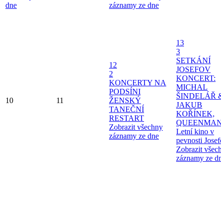
dne
záznamy ze dne
13
3
SETKÁNÍ
12
JOSEFOV
2
KONCERT:
KONCERTY NA
MICHAL
PODSÍNI
ŠINDELÁŘ 
10
11
ŽENSKÝ
JAKUB
TANEČNÍ
KOŘÍNEK,
RESTART
QUEENMAN
Zobrazit všechny
Letní kino v
záznamy ze dne
pevnosti Jose
Zobrazit všec
záznamy ze d