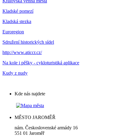
Královská věnná města
Kladské pomezí
Kladská stezka
Euroregion
Sdružení historických sídel
http://www.aticcr.cz/
Na kole i pěšky - cykloturistiká aplikace
Kudy z nudy
Kde nás najdete
MĚSTO JAROMĚŘ
nám. Československé armády 16
551 01 Jaroměř