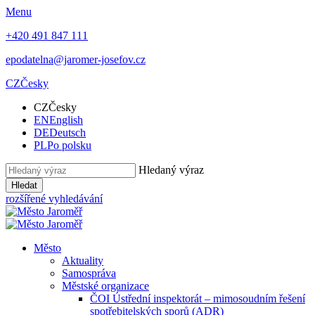
Menu
+420 491 847 111
epodatelna@jaromer-josefov.cz
CZ
Česky
CZ
Česky
EN
English
DE
Deutsch
PL
Po polsku
Hledaný výraz
Hledat
rozšířené vyhledávání
Město
Aktuality
Samospráva
Městské organizace
ČOI Ústřední inspektorát – mimosoudním řešení
spotřebitelských sporů (ADR)