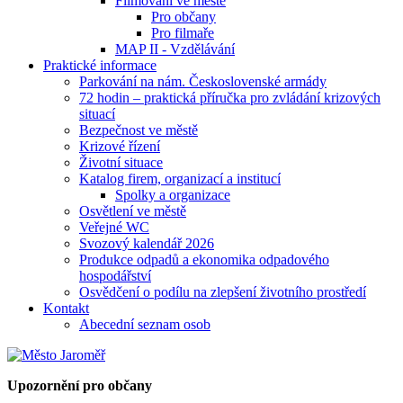
Filmování ve městě
Pro občany
Pro filmaře
MAP II - Vzdělávání
Praktické informace
Parkování na nám. Československé armády
72 hodin – praktická příručka pro zvládání krizových
situací
Bezpečnost ve městě
Krizové řízení
Životní situace
Katalog firem, organizací a institucí
Spolky a organizace
Osvětlení ve městě
Veřejné WC
Svozový kalendář 2026
Produkce odpadů a ekonomika odpadového
hospodářství
Osvědčení o podílu na zlepšení životního prostředí
Kontakt
Abecední seznam osob
Upozornění pro občany