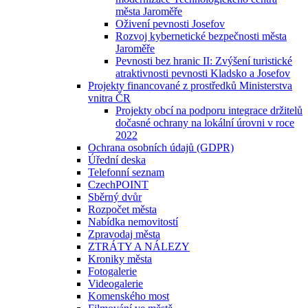
města Jaroměře
Oživení pevnosti Josefov
Rozvoj kybernetické bezpečnosti města
Jaroměře
Pevnosti bez hranic II: Zvýšení turistické
atraktivnosti pevnosti Kladsko a Josefov
Projekty financované z prostředků Ministerstva
vnitra ČR
Projekty obcí na podporu integrace držitelů
dočasné ochrany na lokální úrovni v roce
2022
Ochrana osobních údajů (GDPR)
Úřední deska
Telefonní seznam
CzechPOINT
Sběrný dvůr
Rozpočet města
Nabídka nemovitostí
Zpravodaj města
ZTRÁTY A NÁLEZY
Kroniky města
Fotogalerie
Videogalerie
Komenského most