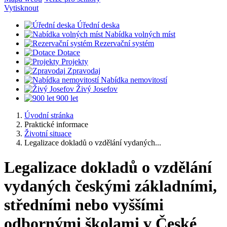
Vytisknout
Úřední deska
Nabídka volných míst
Rezervační systém
Dotace
Projekty
Zpravodaj
Nabídka nemovitostí
Živý Josefov
900 let
Úvodní stránka
Praktické informace
Životní situace
Legalizace dokladů o vzdělání vydaných...
Legalizace dokladů o vzdělání
vydaných českými základními,
středními nebo vyššími
odbornými školami v České