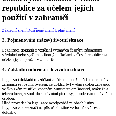
republice za účelem jejich
použití v zahraničí
Základní znění
Rozšířené znění
Úplné znění
3. Pojmenování (název) životní situace
Legalizace dokladů o vzdělání vydaných českými základními,
středními nebo vyššími odbornými školami v České republice za
účelem jejich použití v zahraničí
4. Základní informace k životní situaci
Legalizací dokladů o vzdělání za účelem použití těchto dokladů v
zahraničí se rozumí ověření, že doklad byl vydán školou zapsanou
ve školském rejstříku vedeném Ministerstvem školství, mládeže a
tělovýchovy, v souladu s právními předpisy, a podepsán oprávněnou
osobou.
Úřad provedením legalizace neodpovídá za obsah listiny.
Legalizace se vyznačí na příslušné listině ve formě ověřovací
doložky.