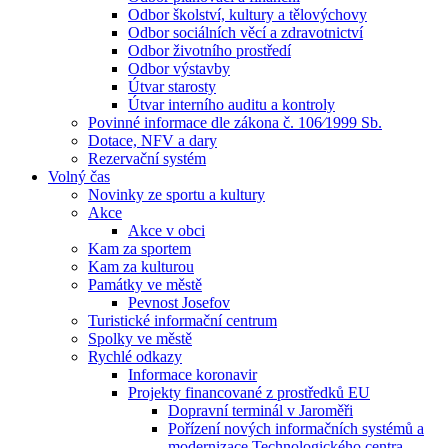
Odbor školství, kultury a tělovýchovy
Odbor sociálních věcí a zdravotnictví
Odbor životního prostředí
Odbor výstavby
Útvar starosty
Útvar interního auditu a kontroly
Povinné informace dle zákona č. 106⁄1999 Sb.
Dotace, NFV a dary
Rezervační systém
Volný čas
Novinky ze sportu a kultury
Akce
Akce v obci
Kam za sportem
Kam za kulturou
Památky ve městě
Pevnost Josefov
Turistické informační centrum
Spolky ve městě
Rychlé odkazy
Informace koronavir
Projekty financované z prostředků EU
Dopravní terminál v Jaroměři
Pořízení nových informačních systémů a
modernizace Technologického centra