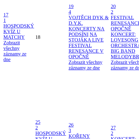
19
20
4
2
17
VOJTĚCH DYK &
FESTIVAL
1
D.Y.K.
RENESANC
HOSPODSKÝ
KONCERTY NA
OPOČNĚ
KVÍZ U
PODSÍNI
NA
KONCERT:
MATCHY
18
STOJÁKA LIVE
LOVESONG
Zobrazit
FESTIVAL
ORCHESTR
všechny
RENESANCE V
BIG BAND
záznamy ze
OPOČNĚ
MELODYBR
dne
Zobrazit všechny
Zobrazit všec
záznamy ze dne
záznamy ze d
25
26
2
27
3
HOSPODSKÝ
2
KOŘENY
KVÍZ U
KONCERT: