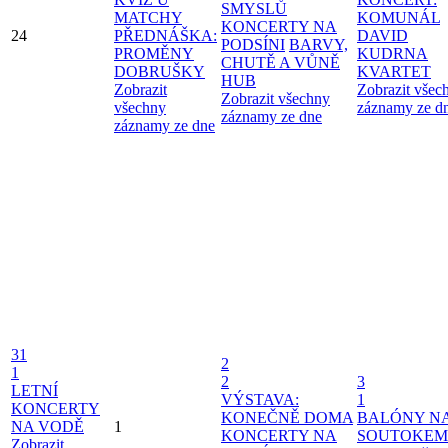
SMYSLŮ
MATCHY
KOMUNÁL
KONCERTY NA
24
PŘEDNÁŠKA:
DAVID
PODSÍNI
BARVY,
PROMĚNY
KUDRNA
CHUTĚ A VŮNĚ
DOBRUŠKY
KVARTET
HUB
Zobrazit
Zobrazit všec
Zobrazit všechny
všechny
záznamy ze d
záznamy ze dne
záznamy ze dne
31
2
1
2
3
LETNÍ
VÝSTAVA:
1
KONCERTY
KONEČNĚ DOMA
BALÓNY N
NA VODĚ
1
KONCERTY NA
SOUTOKEM
Zobrazit