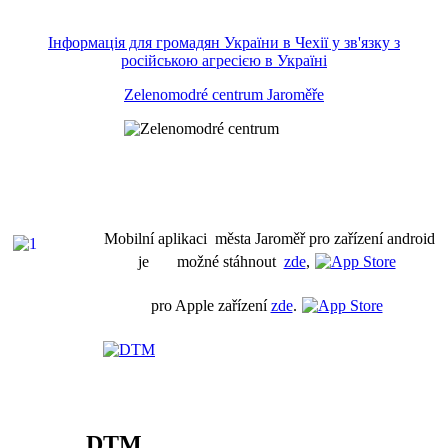
Інформація для громадян України в Чехії у зв'язку з
російською агресією в Україні
Zelenomodré centrum Jaroměře
Mobilní aplikaci města Jaroměř pro zařízení android
je možné stáhnout
zde
,
pro Apple zařízení
zde
.
DTM