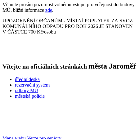
Věnujte prosím pozornost volnému vstupu pro veřejnost do budovy
MÚ, bližsí informace
zde
.
UPOZORNĚNÍ OBČANŮM - MÍSTNÍ POPLATEK ZA SVOZ
KOMUNÁLNÍHO ODPADU PRO ROK 2026 JE STANOVEN
V ČÁSTCE 700 Kč/osobu
města
Jaroměř
Vítejte na oficiálních stránkách
úřední deska
rezervační systém
odbory MÚ
městská policie
Mapa webu
Verze pro seniory