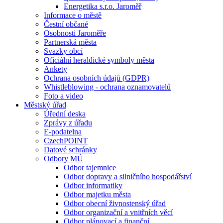
Energetika s.r.o. Jaroměř
Informace o městě
Čestní občané
Osobnosti Jaroměře
Partnerská města
Svazky obcí
Oficiální heraldické symboly města
Ankety
Ochrana osobních údajů (GDPR)
Whistleblowing - ochrana oznamovatelů
Foto a video
Městský úřad
Úřední deska
Zprávy z úřadu
E-podatelna
CzechPOINT
Datové schránky
Odbory MÚ
Odbor tajemnice
Odbor dopravy a silničního hospodářství
Odbor informatiky
Odbor majetku města
Odbor obecní živnostenský úřad
Odbor organizační a vnitřních věcí
Odbor plánovací a finanční