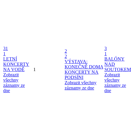
31
3
2
1
1
2
LETNÍ
BALÓNY
VÝSTAVA:
KONCERTY
NAD
KONEČNĚ DOMA
NA VODĚ
1
SOUTOKEM
KONCERTY NA
Zobrazit
Zobrazit
PODSÍNI
všechny
všechny
Zobrazit všechny
záznamy ze
záznamy ze
záznamy ze dne
dne
dne