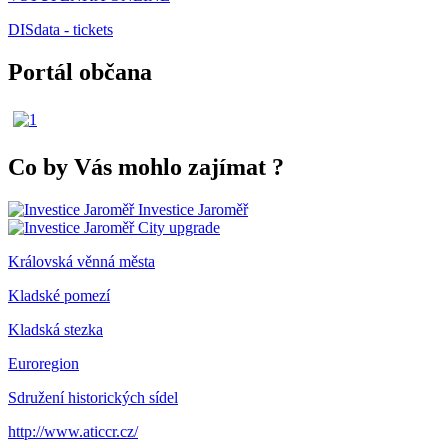
DISdata - tickets
Portál občana
Co by Vás mohlo zajímat
?
Investice Jaroměř
City upgrade
Královská věnná města
Kladské pomezí
Kladská stezka
Euroregion
Sdružení historických sídel
http://www.aticcr.cz/