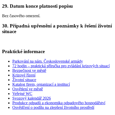
29. Datum konce platnosti popisu
Bez časového omezení.
30. Případná upřesnění a poznámky k řešení životní
situace
Praktické informace
Parkování na nám. Československé armády
72 hodin – praktická příručka pro zvládání krizových situací
Bezpečnost ve městě
Krizové řízení
Životní situace
Katalog firem, organizací a institucí
Osvětlení ve městě
Veřejné WC
Svozový kalendář 2026
Produkce odpadů a ekonomika odpadového hospodářství
Osvědčení o podílu na zlepšení životního prostředí