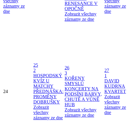
všechny
všechny
RENESANCE V
záznamy ze
záznamy ze
OPOČNĚ
dne
dne
Zobrazit všechny
záznamy ze dne
25
26
2
27
3
HOSPODSKÝ
1
KOŘENY
KVÍZ U
DAVID
SMYSLŮ
MATCHY
KUDRNA
KONCERTY NA
24
PŘEDNÁŠKA:
KVARTET
PODSÍNI
BARVY,
PROMĚNY
Zobrazit
CHUTĚ A VŮNĚ
DOBRUŠKY
všechny
HUB
Zobrazit
záznamy ze
Zobrazit všechny
všechny
dne
záznamy ze dne
záznamy ze dne