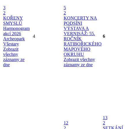
3
5
2
2
KOŘENY
KONCERTY NA
SMYSLŮ
PODSÍNI
Harmonogram
VÝSTAVA A
akcí 2026
VERNISÁŽ: 55.
4
6
Archeopark
ROČNÍK
Všestary
RATIBOŘICKÉHO
Zobrazit
MAPOVÉHO
všechny
OKRUHU
záznamy ze
Zobrazit všechny
dne
záznamy ze dne
13
12
2
2
SETKÁNÍ