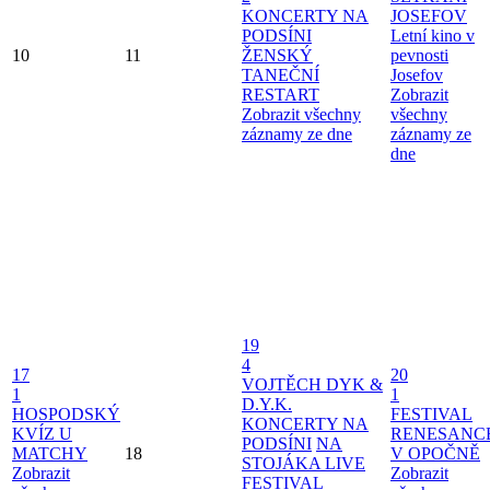
KONCERTY NA
JOSEFOV
PODSÍNI
Letní kino v
10
11
ŽENSKÝ
pevnosti
TANEČNÍ
Josefov
RESTART
Zobrazit
Zobrazit všechny
všechny
záznamy ze dne
záznamy ze
dne
19
4
17
20
VOJTĚCH DYK &
1
1
D.Y.K.
HOSPODSKÝ
FESTIVAL
KONCERTY NA
KVÍZ U
RENESANC
PODSÍNI
NA
MATCHY
18
V OPOČNĚ
STOJÁKA LIVE
Zobrazit
Zobrazit
FESTIVAL