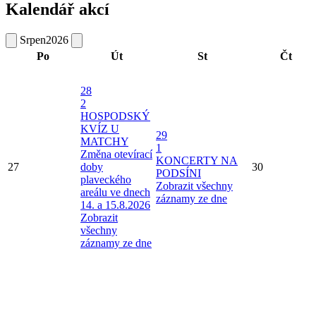
Kalendář akcí
Srpen
2026
Po
Út
St
Čt
28
2
HOSPODSKÝ
KVÍZ U
29
MATCHY
1
Změna otevírací
KONCERTY NA
27
doby
30
PODSÍNI
plaveckého
Zobrazit všechny
areálu ve dnech
záznamy ze dne
14. a 15.8.2026
Zobrazit
všechny
záznamy ze dne