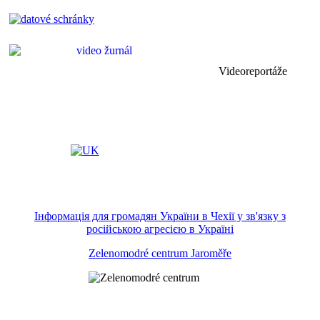
Videoreportáže
Інформація для громадян України в Чехії у зв'язку з
російською агресією в Україні
Zelenomodré centrum Jaroměře