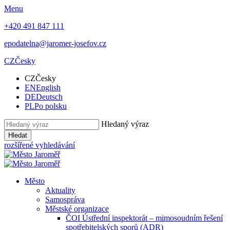
Menu
+420 491 847 111
epodatelna@jaromer-josefov.cz
CZ
Česky
CZ
Česky
EN
English
DE
Deutsch
PL
Po polsku
Hledaný výraz
Hledat
rozšířené vyhledávání
Město
Aktuality
Samospráva
Městské organizace
ČOI Ústřední inspektorát – mimosoudním řešení
spotřebitelských sporů (ADR)