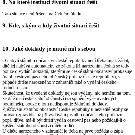
8. Na které instituci životní situaci řešit
Tato situace není řešena na žádném úřadu.
9. Kde, s kým a kdy životní situaci řešit
10. Jaké doklady je nutné mít s sebou
O nabytí státního občanství České republiky není třeba nijak žádat,
dítě jej nabývá automaticky ze zákona již narozením. Jedná se tedy
pouze o vydání dokladů, kterými se české státní občanství prokazuje
(např. cestovní pas nebo občanský průkaz České republiky), v
případě dítěte narozeného v zahraničí také o vydání českého
rodného listu.
Skutečnost, že uvedené doklady nejsou vydány, nic nemění na tom,
že dítě má české státní občanství (za splnění výše uvedených
podmínek), pouze o tom nedisponuje žádnými doklady.
Zjišťování státního občanství České republiky u nezletilé osoby se
provádí zpravidla až při vydávání prvního občanského průkazu,
popř. dříve, má-li být dítěti vydán cestovní pas nebo požádají-li o
zjištění státního občanství dítěte rodiče.
U dítěte narozeného v zahraničí je třeba nejprve požádat o zápis