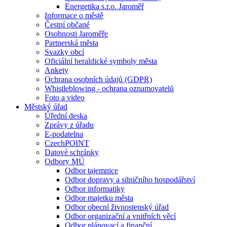
Energetika s.r.o. Jaroměř
Informace o městě
Čestní občané
Osobnosti Jaroměře
Partnerská města
Svazky obcí
Oficiální heraldické symboly města
Ankety
Ochrana osobních údajů (GDPR)
Whistleblowing - ochrana oznamovatelů
Foto a video
Městský úřad
Úřední deska
Zprávy z úřadu
E-podatelna
CzechPOINT
Datové schránky
Odbory MÚ
Odbor tajemnice
Odbor dopravy a silničního hospodářství
Odbor informatiky
Odbor majetku města
Odbor obecní živnostenský úřad
Odbor organizační a vnitřních věcí
Odbor plánovací a finanční