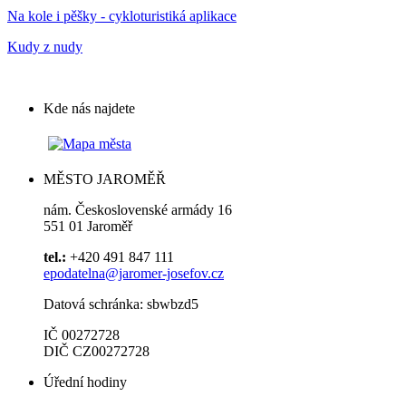
Na kole i pěšky - cykloturistiká aplikace
Kudy z nudy
Kde nás najdete
MĚSTO JAROMĚŘ
nám. Československé armády 16
551 01 Jaroměř
tel.:
+420 491 847 111
epodatelna@jaromer-josefov.cz
Datová schránka: sbwbzd5
IČ 00272728
DIČ CZ00272728
Úřední hodiny