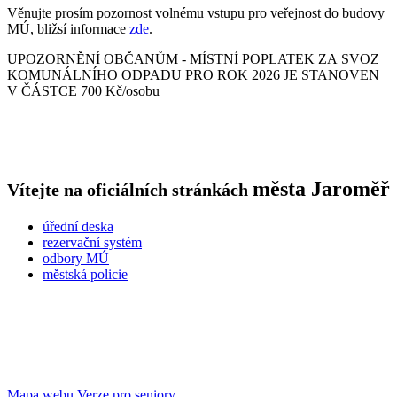
Věnujte prosím pozornost volnému vstupu pro veřejnost do budovy
MÚ, bližsí informace
zde
.
UPOZORNĚNÍ OBČANŮM - MÍSTNÍ POPLATEK ZA SVOZ
KOMUNÁLNÍHO ODPADU PRO ROK 2026 JE STANOVEN
V ČÁSTCE 700 Kč/osobu
města
Jaroměř
Vítejte na oficiálních stránkách
úřední deska
rezervační systém
odbory MÚ
městská policie
Mapa webu
Verze pro seniory