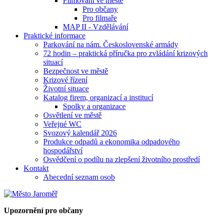
Filmování ve městě
Pro občany
Pro filmaře
MAP II - Vzdělávání
Praktické informace
Parkování na nám. Československé armády
72 hodin – praktická příručka pro zvládání krizových
situací
Bezpečnost ve městě
Krizové řízení
Životní situace
Katalog firem, organizací a institucí
Spolky a organizace
Osvětlení ve městě
Veřejné WC
Svozový kalendář 2026
Produkce odpadů a ekonomika odpadového
hospodářství
Osvědčení o podílu na zlepšení životního prostředí
Kontakt
Abecední seznam osob
Upozornění pro občany