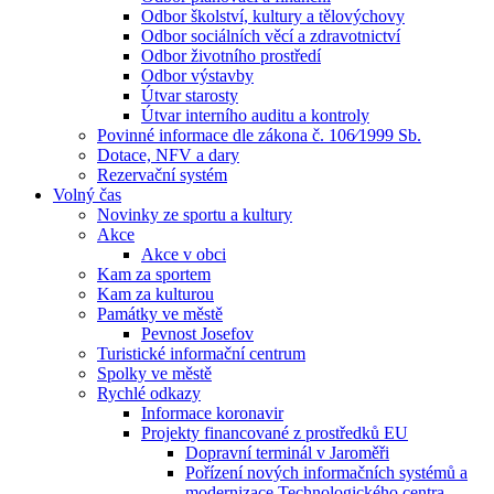
Odbor školství, kultury a tělovýchovy
Odbor sociálních věcí a zdravotnictví
Odbor životního prostředí
Odbor výstavby
Útvar starosty
Útvar interního auditu a kontroly
Povinné informace dle zákona č. 106⁄1999 Sb.
Dotace, NFV a dary
Rezervační systém
Volný čas
Novinky ze sportu a kultury
Akce
Akce v obci
Kam za sportem
Kam za kulturou
Památky ve městě
Pevnost Josefov
Turistické informační centrum
Spolky ve městě
Rychlé odkazy
Informace koronavir
Projekty financované z prostředků EU
Dopravní terminál v Jaroměři
Pořízení nových informačních systémů a
modernizace Technologického centra