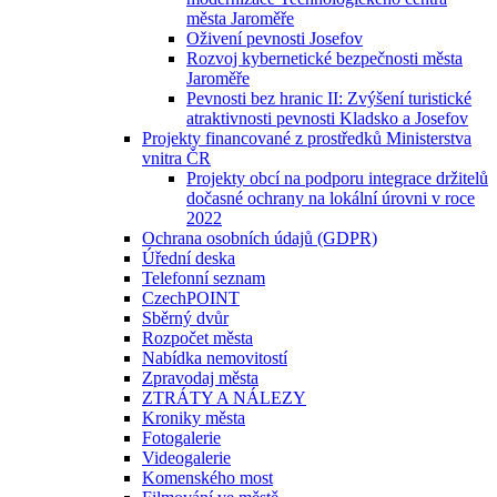
města Jaroměře
Oživení pevnosti Josefov
Rozvoj kybernetické bezpečnosti města
Jaroměře
Pevnosti bez hranic II: Zvýšení turistické
atraktivnosti pevnosti Kladsko a Josefov
Projekty financované z prostředků Ministerstva
vnitra ČR
Projekty obcí na podporu integrace držitelů
dočasné ochrany na lokální úrovni v roce
2022
Ochrana osobních údajů (GDPR)
Úřední deska
Telefonní seznam
CzechPOINT
Sběrný dvůr
Rozpočet města
Nabídka nemovitostí
Zpravodaj města
ZTRÁTY A NÁLEZY
Kroniky města
Fotogalerie
Videogalerie
Komenského most