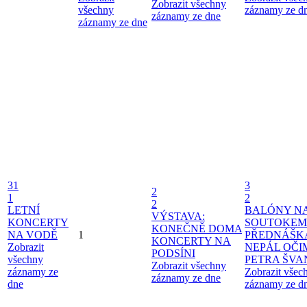
Zobrazit všechny
všechny
záznamy ze d
záznamy ze dne
záznamy ze dne
31
3
2
1
2
2
LETNÍ
BALÓNY N
VÝSTAVA:
KONCERTY
SOUTOKEM
KONEČNĚ DOMA
NA VODĚ
1
PŘEDNÁŠK
KONCERTY NA
Zobrazit
NEPÁL OČI
PODSÍNI
všechny
PETRA ŠV
Zobrazit všechny
záznamy ze
Zobrazit všec
záznamy ze dne
dne
záznamy ze d