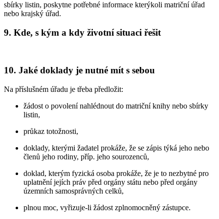
sbírky listin, poskytne potřebné informace kterýkoli matriční úřad
nebo krajský úřad.
9. Kde, s kým a kdy životní situaci řešit
10. Jaké doklady je nutné mít s sebou
Na příslušném úřadu je třeba předložit:
žádost o povolení nahlédnout do matriční knihy nebo sbírky
listin,
průkaz totožnosti,
doklady, kterými žadatel prokáže, že se zápis týká jeho nebo
členů jeho rodiny, příp. jeho sourozenců,
doklad, kterým fyzická osoba prokáže, že je to nezbytné pro
uplatnění jejích práv před orgány státu nebo před orgány
územních samosprávných celků,
plnou moc, vyřizuje-li žádost zplnomocněný zástupce.