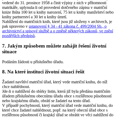
vedené do 31. prosince 1958 a činit výpisy z nich v přítomnosti
matrikáře, uplynula-li od provedení dotčeného zápisu v matriční
knize lhůta 100 let u knihy narození, 75 let u knihy manželství nebo
knihy partnerství a 30 let u knihy úmrtí.
Nahlížení do matričních knih, které jsou již uloženy v archivech, je
pak upraveno v
ustanovení § 34 - 41 zákona č. 499/2004 Sb., o
archivnictví a spisové službě a o změně některých zákonů, ve znění
pozdějších předpisů
.
7. Jakým způsobem můžete zahájit řešení životní
situace
Podáním žádosti u příslušného úřadu.
8. Na které instituci životní situaci řešit
Žadatel navštíví matriční úřad, který vede matriční knihu, do níž
chce nahlédnout.
Jde-li o nahlížení do sbírky listin, která již byla předána matričním
úřadem příslušnému obecnímu úřadu obce s rozšířenou působností
nebo krajskému úřadu, obrátí se žadatel na tento úřad.
V případě pochybností, který matriční úřad vede matriční knihu, do
které chce žadatel nahlédnout, popř. na který obecní úřad obce s
rozšířenou působností či krajský úřad se obrátit ve věci nahlížení do