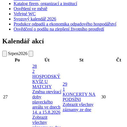
Katalog firem, organizací a institucí
Osvětlení ve městě
Veřejné WC
Svozový kalendář 2026
Produkce odpadů a ekonomika odpadového hospodářství
Osvědčení o podílu na zlepšení životního prostředí
Kalendář akcí
Srpen
2026
Po
Út
St
Čt
28
2
HOSPODSKÝ
KVÍZ U
29
MATCHY
1
Změna otevírací
KONCERTY NA
27
doby
30
PODSÍNI
plaveckého
Zobrazit všechny
areálu ve dnech
záznamy ze dne
14. a 15.8.2026
Zobrazit
všechny