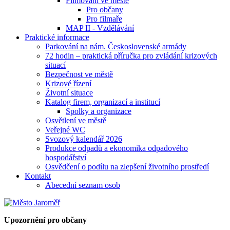
Filmování ve městě
Pro občany
Pro filmaře
MAP II - Vzdělávání
Praktické informace
Parkování na nám. Československé armády
72 hodin – praktická příručka pro zvládání krizových
situací
Bezpečnost ve městě
Krizové řízení
Životní situace
Katalog firem, organizací a institucí
Spolky a organizace
Osvětlení ve městě
Veřejné WC
Svozový kalendář 2026
Produkce odpadů a ekonomika odpadového
hospodářství
Osvědčení o podílu na zlepšení životního prostředí
Kontakt
Abecední seznam osob
Upozornění pro občany