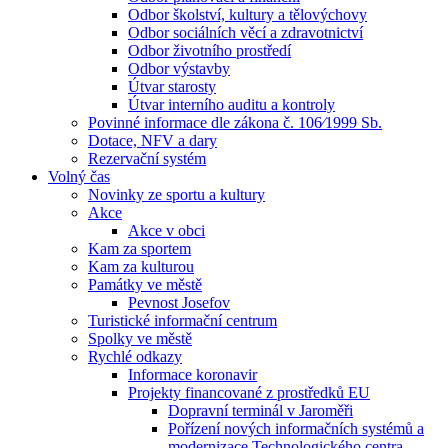
Odbor školství, kultury a tělovýchovy
Odbor sociálních věcí a zdravotnictví
Odbor životního prostředí
Odbor výstavby
Útvar starosty
Útvar interního auditu a kontroly
Povinné informace dle zákona č. 106⁄1999 Sb.
Dotace, NFV a dary
Rezervační systém
Volný čas
Novinky ze sportu a kultury
Akce
Akce v obci
Kam za sportem
Kam za kulturou
Památky ve městě
Pevnost Josefov
Turistické informační centrum
Spolky ve městě
Rychlé odkazy
Informace koronavir
Projekty financované z prostředků EU
Dopravní terminál v Jaroměři
Pořízení nových informačních systémů a
modernizace Technologického centra