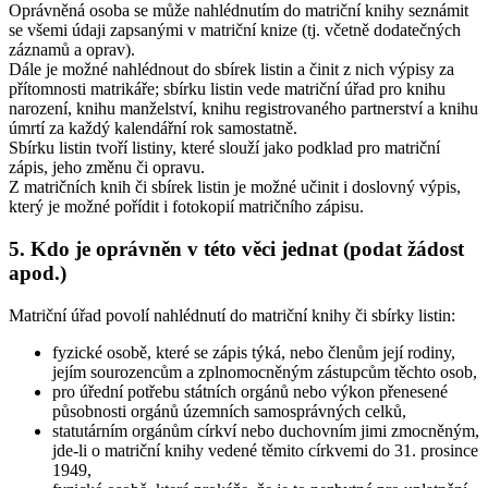
Oprávněná osoba se může nahlédnutím do matriční knihy seznámit
se všemi údaji zapsanými v matriční knize (tj. včetně dodatečných
záznamů a oprav).
Dále je možné nahlédnout do sbírek listin a činit z nich výpisy za
přítomnosti matrikáře; sbírku listin vede matriční úřad pro knihu
narození, knihu manželství, knihu registrovaného partnerství a knihu
úmrtí za každý kalendářní rok samostatně.
Sbírku listin tvoří listiny, které slouží jako podklad pro matriční
zápis, jeho změnu či opravu.
Z matričních knih či sbírek listin je možné učinit i doslovný výpis,
který je možné pořídit i fotokopií matričního zápisu.
5. Kdo je oprávněn v této věci jednat (podat žádost
apod.)
Matriční úřad povolí nahlédnutí do matriční knihy či sbírky listin:
fyzické osobě, které se zápis týká, nebo členům její rodiny,
jejím sourozencům a zplnomocněným zástupcům těchto osob,
pro úřední potřebu státních orgánů nebo výkon přenesené
působnosti orgánů územních samosprávných celků,
statutárním orgánům církví nebo duchovním jimi zmocněným,
jde-li o matriční knihy vedené těmito církvemi do 31. prosince
1949,