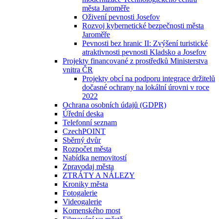
města Jaroměře
Oživení pevnosti Josefov
Rozvoj kybernetické bezpečnosti města
Jaroměře
Pevnosti bez hranic II: Zvýšení turistické
atraktivnosti pevnosti Kladsko a Josefov
Projekty financované z prostředků Ministerstva
vnitra ČR
Projekty obcí na podporu integrace držitelů
dočasné ochrany na lokální úrovni v roce
2022
Ochrana osobních údajů (GDPR)
Úřední deska
Telefonní seznam
CzechPOINT
Sběrný dvůr
Rozpočet města
Nabídka nemovitostí
Zpravodaj města
ZTRÁTY A NÁLEZY
Kroniky města
Fotogalerie
Videogalerie
Komenského most