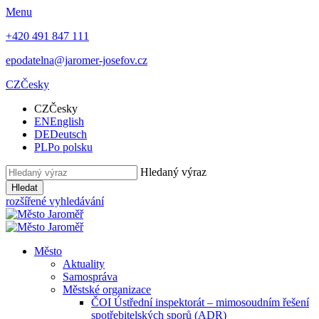
Menu
+420 491 847 111
epodatelna@jaromer-josefov.cz
CZ
Česky
CZ
Česky
EN
English
DE
Deutsch
PL
Po polsku
Hledaný výraz
Hledat
rozšířené vyhledávání
Město
Aktuality
Samospráva
Městské organizace
ČOI Ústřední inspektorát – mimosoudním řešení
spotřebitelských sporů (ADR)