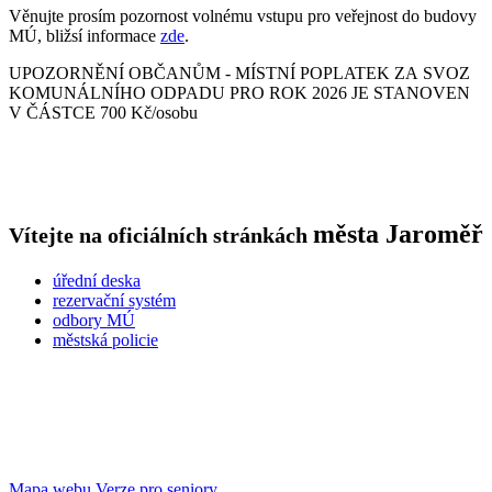
Věnujte prosím pozornost volnému vstupu pro veřejnost do budovy
MÚ, bližsí informace
zde
.
UPOZORNĚNÍ OBČANŮM - MÍSTNÍ POPLATEK ZA SVOZ
KOMUNÁLNÍHO ODPADU PRO ROK 2026 JE STANOVEN
V ČÁSTCE 700 Kč/osobu
města
Jaroměř
Vítejte na oficiálních stránkách
úřední deska
rezervační systém
odbory MÚ
městská policie
Mapa webu
Verze pro seniory