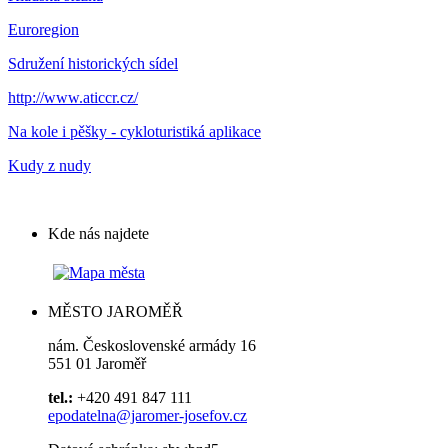
Euroregion
Sdružení historických sídel
http://www.aticcr.cz/
Na kole i pěšky - cykloturistiká aplikace
Kudy z nudy
Kde nás najdete
MĚSTO JAROMĚŘ
nám. Československé armády 16
551 01 Jaroměř
tel.:
+420 491 847 111
epodatelna@jaromer-josefov.cz