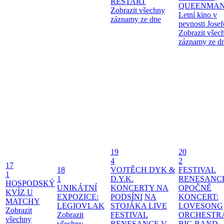
RESTART
QUEENMAN
Zobrazit všechny
Letní kino v
záznamy ze dne
pevnosti Jose
Zobrazit všec
záznamy ze d
19
20
4
2
17
18
VOJTĚCH DYK &
FESTIVAL
1
1
D.Y.K.
RENESANC
HOSPODSKÝ
UNIKÁTNÍ
KONCERTY NA
OPOČNĚ
KVÍZ U
EXPOZICE:
PODSÍNI
NA
KONCERT:
MATCHY
LEGIOVLAK
STOJÁKA LIVE
LOVESONG
Zobrazit
Zobrazit
FESTIVAL
ORCHESTR
všechny
všechny
RENESANCE V
BIG BAND