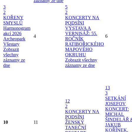
záznamy ze dne
3
5
2
2
KOŘENY
KONCERTY NA
SMYSLŮ
PODSÍNI
Harmonogram
VÝSTAVA A
akcí 2026
VERNISÁŽ: 55.
4
6
Archeopark
ROČNÍK
Všestary
RATIBOŘICKÉHO
Zobrazit
MAPOVÉHO
všechny
OKRUHU
záznamy ze
Zobrazit všechny
dne
záznamy ze dne
13
3
SETKÁNÍ
12
JOSEFOV
2
KONCERT:
KONCERTY NA
MICHAL
PODSÍNI
ŠINDELÁŘ 
10
11
ŽENSKÝ
JAKUB
TANEČNÍ
KOŘÍNEK,