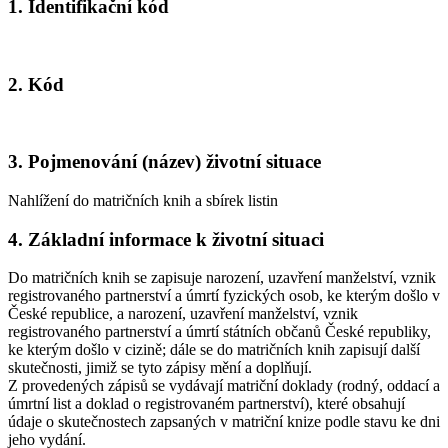
1. Identifikační kód
2. Kód
3. Pojmenování (název) životní situace
Nahlížení do matričních knih a sbírek listin
4. Základní informace k životní situaci
Do matričních knih se zapisuje narození, uzavření manželství, vznik
registrovaného partnerství a úmrtí fyzických osob, ke kterým došlo v
České republice, a narození, uzavření manželství, vznik
registrovaného partnerství a úmrtí státních občanů České republiky,
ke kterým došlo v cizině; dále se do matričních knih zapisují další
skutečnosti, jimiž se tyto zápisy mění a doplňují.
Z provedených zápisů se vydávají matriční doklady (rodný, oddací a
úmrtní list a doklad o registrovaném partnerství), které obsahují
údaje o skutečnostech zapsaných v matriční knize podle stavu ke dni
jeho vydání.