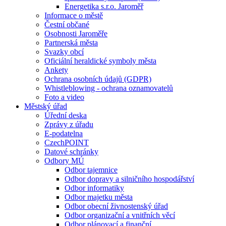
Energetika s.r.o. Jaroměř
Informace o městě
Čestní občané
Osobnosti Jaroměře
Partnerská města
Svazky obcí
Oficiální heraldické symboly města
Ankety
Ochrana osobních údajů (GDPR)
Whistleblowing - ochrana oznamovatelů
Foto a video
Městský úřad
Úřední deska
Zprávy z úřadu
E-podatelna
CzechPOINT
Datové schránky
Odbory MÚ
Odbor tajemnice
Odbor dopravy a silničního hospodářství
Odbor informatiky
Odbor majetku města
Odbor obecní živnostenský úřad
Odbor organizační a vnitřních věcí
Odbor plánovací a finanční