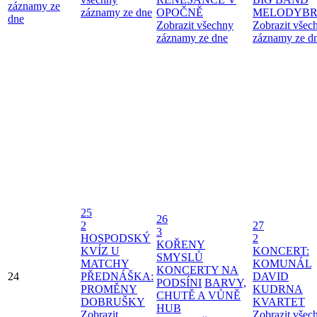
záznamy ze
záznamy ze dne
OPOČNĚ
MELODYBR
dne
Zobrazit všechny
Zobrazit všec
záznamy ze dne
záznamy ze d
25
26
2
27
3
HOSPODSKÝ
2
KOŘENY
KVÍZ U
KONCERT:
SMYSLŮ
MATCHY
KOMUNÁL
KONCERTY NA
24
PŘEDNÁŠKA:
DAVID
PODSÍNI
BARVY,
PROMĚNY
KUDRNA
CHUTĚ A VŮNĚ
DOBRUŠKY
KVARTET
HUB
Zobrazit
Zobrazit všec