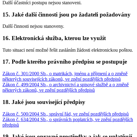
Další účastníci postupu nejsou stanoveni.
15. Jaké další činnosti jsou po žadateli požadovány
Další činnosti nejsou stanoveny.
16. Elektronická služba, kterou lze využít
Tuto situaci není možné řešit zasláním žádosti elektronickou poštou.
17. Podle kterého právního předpisu se postupuje
Zákon č. 301/2000 Sb., o matrikách, jménu a příjmení a o změně
některých souvisejících zákonů, ve znění pozdějších předpisů
Zákon č. 499/2004 Sb., o archivnictví a spisové službě a o změně
některých zákonů, ve znění pozdějších předpisů
18. Jaké jsou související předpisy
Zákon č. 500/2004 Sb., správní řád, ve znění pozdějších předpisů
Zákon č. 634/2004 Sb., o správních poplatcích, ve znění pozdějších
předpisů
19. Jaké jsou opravné prostředky a jak se uplatňují