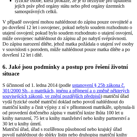
fyzické osobě, která prokáže, že je to nezbytné pro uplatnění
jejích práv před orgány státu nebo před orgány územních
samosprávných celků.
V případě osvojení mohou nahlédnout do zápisu pouze osvojitelé a
po dovršení 12 let i osvojenec, pokud nebylo soudem rozhodnuto o
utajení osvojení; pokud bylo soudem rozhodnuto o utajení osvojení,
může osvojenec nahlédnout do zápisu až po nabytí svéprávnosti.
Do zápisu narození dítěte, jehož matka požádala o utajení své osoby
v souvislosti s porodem, může nahlédnout pouze matka dítěte a po
dovršení 12 let i dítě.
6. Jaké jsou podmínky a postup pro řešení životní
situace
S účinností od 1. ledna 2014 (podle
ustanovení § 25b zákona č.
301/2000 Sb., o matrikách, jménu a příjmení a o změně některých
souvisejících zákonů, ve znění pozdějších předpisů
) matriční úřad
vydá fyzické osobě matriční doklad nebo povolí nahlédnout do
matriční knihy a činit výpisy z ní v přítomnosti matrikáře, uplynula-li
od provedení dotčeného zápisu v matriční knize lhůta 100 let u
knihy narození, 75 let u knihy manželství nebo knihy partnerství a
30 let u knihy úmrtí.
Matriční úřad, úřad s rozšířenou působností nebo krajský úřad
povolí nahlédnout do sbírky listin nebo druhopisu matriční knihy