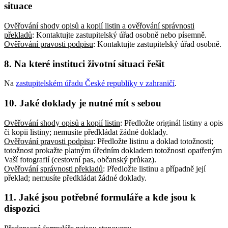
situace
Ověřování shody opisů a kopií listin a ověřování správnosti
překladů
: Kontaktujte zastupitelský úřad osobně nebo písemně
.
Ověřování pravosti podpisu
: Kontaktujte zastupitelský úřad osobně
.
8. Na které instituci životní situaci řešit
Na
zastupitelském úřadu České republiky v zahraničí
.
10. Jaké doklady je nutné mít s sebou
Ověřování shody opisů a kopií listin
: Předložte originál listiny a opis
či kopii listiny; nemusíte předkládat žádné doklady
.
Ověřování pravosti podpisu
: Předložte listinu a doklad totožnosti;
totožnost prokažte platným úředním dokladem totožnosti opatřeným
Vaší fotografií (cestovní pas, občanský průkaz)
.
Ověřování správnosti překladů
: Předložte listinu a případně její
překlad; nemusíte předkládat žádné doklady
.
11. Jaké jsou potřebné formuláře a kde jsou k
dispozici