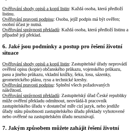
Ověřování shody opisů a kopií listin
: Každá osoba, která předloží
listinu
.
Ověřování pravosti podpisu
: Osoba, jejíž podpis má být ověřen;
osobní účast je nutná
.
Ověřování správnosti překladů
: Každá osoba, která předloží listinu a
případně její překlad
.
6. Jaké jsou podmínky a postup pro řešení životní
situace
Ověřování shody opisů a kopií listin
: Zastupitelské úřady neprovádí
ověření opisu (kopie) občanského průkazu, vojenského průkazu,
pasu a jiného průkazu, vkladní knížky, šeku, losu, sázenky,
geometrického plánu, rysu a technické kresby
.
Ověřování pravosti podpisu
: Splnění všech požadovaných
náležitostí
.
Ověřování správnosti překladů
: Zastupitelský úřad České republiky
může ověření překladu odmítnout, neovládá-li pracovník
zastupitelského úřadu v dostatečné míře cizí jazyk, nebo jestliže
úřady státu působnosti zastupitelského úřadu překlady vyhotovené
nebo ověřené na zastupitelském úřadu neuznávají
.
7. Jakým způsobem můžete zahájit řešení životní