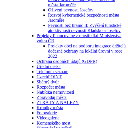
města Jaroměře
Oživení pevnosti Josefov
Rozvoj kybernetické bezpečnosti města
Jaroměře
Pevnosti bez hranic II: Zvýšení turistické
atraktivnosti pevnosti Kladsko a Josefov
Projekty financované z prostředků Ministerstva
vnitra ČR
Projekty obcí na podporu integrace držitelů
dočasné ochrany na lokální úrovni v roce
2022
Ochrana osobních údajů (GDPR)
Úřední deska
Telefonní seznam
CzechPOINT
Sběrný dvůr
Rozpočet města
Nabídka nemovitostí
Zpravodaj města
ZTRÁTY A NÁLEZY
Kroniky města
Fotogalerie
Videogalerie
Komenského most