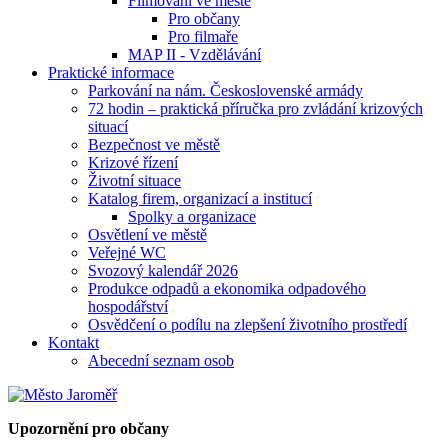
Filmování ve městě
Pro občany
Pro filmaře
MAP II - Vzdělávání
Praktické informace
Parkování na nám. Československé armády
72 hodin – praktická příručka pro zvládání krizových
situací
Bezpečnost ve městě
Krizové řízení
Životní situace
Katalog firem, organizací a institucí
Spolky a organizace
Osvětlení ve městě
Veřejné WC
Svozový kalendář 2026
Produkce odpadů a ekonomika odpadového
hospodářství
Osvědčení o podílu na zlepšení životního prostředí
Kontakt
Abecední seznam osob
Upozornění pro občany