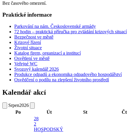
Bez časového omezení.
Praktické informace
Parkování na nám. Československé armády
72 hodin – praktická příručka pro zvládání krizových situací
Bezpečnost ve městě
Krizové řízení
Životní situace
Katalog firem, organizací a institucí
Osvětlení ve městě
Veřejné WC
Svozový kalendář 2026
Produkce odpadů a ekonomika odpadového hospodářství
Osvědčení o podílu na zlepšení životního prostředí
Kalendář akcí
Srpen
2026
Po
Út
St
Čt
28
2
HOSPODSKÝ