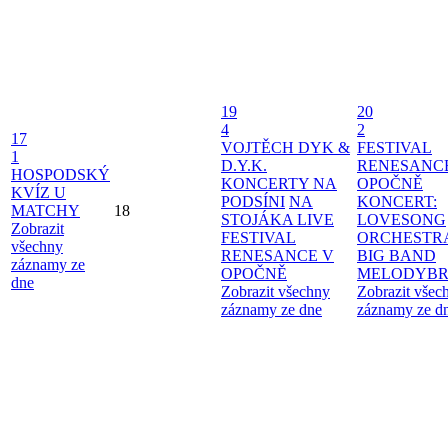
19
20
4
2
17
VOJTĚCH DYK &
FESTIVAL
1
D.Y.K.
RENESANC
HOSPODSKÝ
KONCERTY NA
OPOČNĚ
KVÍZ U
PODSÍNI
NA
KONCERT:
MATCHY
18
STOJÁKA LIVE
LOVESONG
Zobrazit
FESTIVAL
ORCHESTR
všechny
RENESANCE V
BIG BAND
záznamy ze
OPOČNĚ
MELODYBR
dne
Zobrazit všechny
Zobrazit všec
záznamy ze dne
záznamy ze d