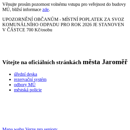
Věnujte prosím pozornost volnému vstupu pro veřejnost do budovy
MÚ, bližsí informace
zde
.
UPOZORNĚNÍ OBČANŮM - MÍSTNÍ POPLATEK ZA SVOZ
KOMUNÁLNÍHO ODPADU PRO ROK 2026 JE STANOVEN
V ČÁSTCE 700 Kč/osobu
města
Jaroměř
Vítejte na oficiálních stránkách
úřední deska
rezervační systém
odbory MÚ
městská policie
Mapa webu
Verze pro seniory