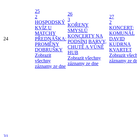
25
26
2
27
3
HOSPODSKÝ
2
KOŘENY
KVÍZ U
KONCERT:
SMYSLŮ
MATCHY
KOMUNÁL
KONCERTY NA
24
PŘEDNÁŠKA:
DAVID
PODSÍNI
BARVY,
PROMĚNY
KUDRNA
CHUTĚ A VŮNĚ
DOBRUŠKY
KVARTET
HUB
Zobrazit
Zobrazit všec
Zobrazit všechny
všechny
záznamy ze d
záznamy ze dne
záznamy ze dne
31