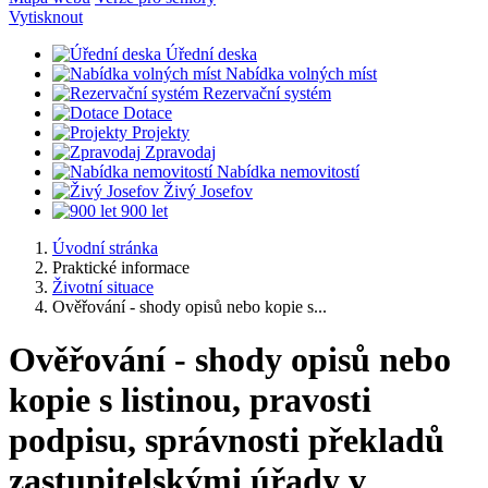
Vytisknout
Úřední deska
Nabídka volných míst
Rezervační systém
Dotace
Projekty
Zpravodaj
Nabídka nemovitostí
Živý Josefov
900 let
Úvodní stránka
Praktické informace
Životní situace
Ověřování - shody opisů nebo kopie s...
Ověřování - shody opisů nebo
kopie s listinou, pravosti
podpisu, správnosti překladů
zastupitelskými úřady v