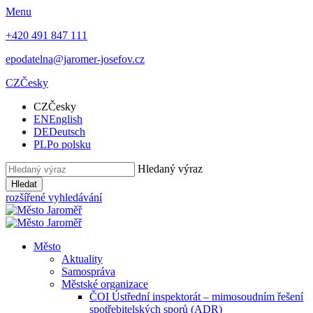
Menu
+420 491 847 111
epodatelna@jaromer-josefov.cz
CZ
Česky
CZ
Česky
EN
English
DE
Deutsch
PL
Po polsku
Hledaný výraz
Hledat
rozšířené vyhledávání
Město
Aktuality
Samospráva
Městské organizace
ČOI Ústřední inspektorát – mimosoudním řešení
spotřebitelských sporů (ADR)