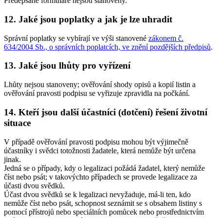
Předepsané formuláře nejsou stanoveny.
12. Jaké jsou poplatky a jak je lze uhradit
Správní poplatky se vybírají ve výši stanovené
zákonem č.
634/2004 Sb., o správních poplatcích, ve znění pozdějších předpisů
.
13. Jaké jsou lhůty pro vyřízení
Lhůty nejsou stanoveny; ověřování shody opisů a kopií listin a
ověřování pravosti podpisu se vyřizuje zpravidla na počkání.
14. Kteří jsou další účastníci (dotčení) řešení životní
situace
V případě ověřování pravosti podpisu mohou být výjimečně
účastníky i svědci totožnosti žadatele, která nemůže být určena
jinak.
Jedná se o případy, kdy o legalizaci požádá žadatel, který nemůže
číst nebo psát; v takovýchto případech se provede legalizace za
účasti dvou svědků.
Účast dvou svědků se k legalizaci nevyžaduje, má-li ten, kdo
nemůže číst nebo psát, schopnost seznámit se s obsahem listiny s
pomocí přístrojů nebo speciálních pomůcek nebo prostřednictvím