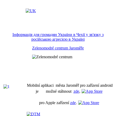
Інформація для громадян України в Чехії у зв'язку з
російською агресією в Україні
Zelenomodré centrum Jaroměře
Mobilní aplikaci města Jaroměř pro zařízení android
je možné stáhnout
zde
,
pro Apple zařízení
zde
.