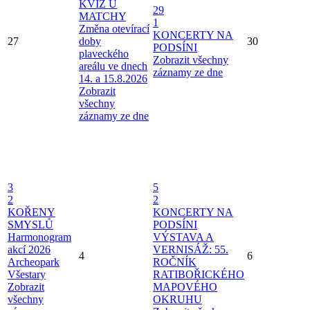
KVÍZ U
29
MATCHY
1
Změna otevírací
KONCERTY NA
27
doby
30
PODSÍNI
plaveckého
Zobrazit všechny
areálu ve dnech
záznamy ze dne
14. a 15.8.2026
Zobrazit
všechny
záznamy ze dne
3
5
2
2
KOŘENY
KONCERTY NA
SMYSLŮ
PODSÍNI
Harmonogram
VÝSTAVA A
akcí 2026
VERNISÁŽ: 55.
4
6
Archeopark
ROČNÍK
Všestary
RATIBOŘICKÉHO
Zobrazit
MAPOVÉHO
všechny
OKRUHU