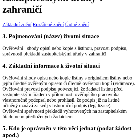
zahraničí
Základní znění
Rozšířené znění
Úplné znění
3. Pojmenování (název) životní situace
Ověřování - shody opisů nebo kopie s listinou, pravosti podpisu,
správnosti překladů zastupitelskými úřady v zahraničí
4. Základní informace k životní situaci
Ověřování shody opisu nebo kopie listiny s originálem listiny nebo
jejím úředně ověřeným opisem či úředně ověřenou kopií (vidimace).
Ověřování pravosti podpisu potvrzující, že žadatel listinu před
zastupitelským úřadem v přítomnosti ověřujícího pracovníka
vlastnoručně podepsal nebo prohlásil, že podpis již na listině
učiněný uznává za svůj vlastnoruční podpis (legalizace).
Ověřování správnosti překladů vyhotovených na zastupitelském
úřadu nebo předložených žadatelem.
5. Kdo je oprávněn v této věci jednat (podat žádost
apod.)