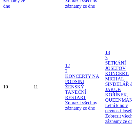
záznamy ze
Zobrazit všechny
dne
záznamy ze dne
13
3
SETKÁNÍ
12
JOSEFOV
2
KONCERT:
KONCERTY NA
MICHAL
PODSÍNI
ŠINDELÁŘ 
10
11
ŽENSKÝ
JAKUB
TANEČNÍ
KOŘÍNEK,
RESTART
QUEENMAN
Zobrazit všechny
Letní kino v
záznamy ze dne
pevnosti Jose
Zobrazit všec
záznamy ze d