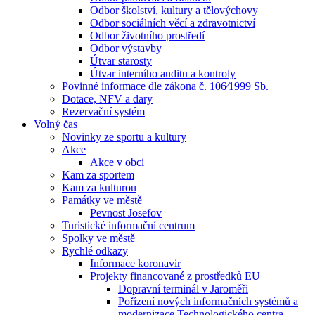
Odbor školství, kultury a tělovýchovy
Odbor sociálních věcí a zdravotnictví
Odbor životního prostředí
Odbor výstavby
Útvar starosty
Útvar interního auditu a kontroly
Povinné informace dle zákona č. 106⁄1999 Sb.
Dotace, NFV a dary
Rezervační systém
Volný čas
Novinky ze sportu a kultury
Akce
Akce v obci
Kam za sportem
Kam za kulturou
Památky ve městě
Pevnost Josefov
Turistické informační centrum
Spolky ve městě
Rychlé odkazy
Informace koronavir
Projekty financované z prostředků EU
Dopravní terminál v Jaroměři
Pořízení nových informačních systémů a
modernizace Technologického centra