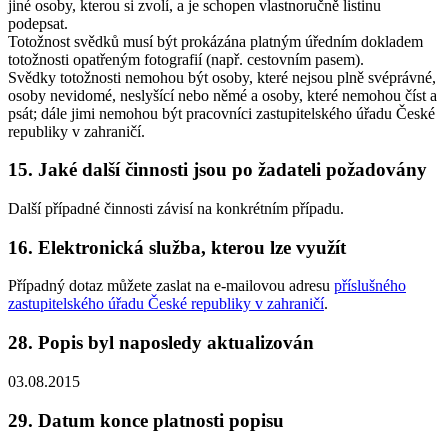
jiné osoby, kterou si zvolí, a je schopen vlastnoručně listinu
podepsat.
Totožnost svědků musí být prokázána platným úředním dokladem
totožnosti opatřeným fotografií (např. cestovním pasem).
Svědky totožnosti nemohou být osoby, které nejsou plně svéprávné,
osoby nevidomé, neslyšící nebo němé a osoby, které nemohou číst a
psát; dále jimi nemohou být pracovníci zastupitelského úřadu České
republiky v zahraničí.
15. Jaké další činnosti jsou po žadateli požadovány
Další případné činnosti závisí na konkrétním případu.
16. Elektronická služba, kterou lze využít
Případný dotaz můžete zaslat na e-mailovou adresu
příslušného
zastupitelského úřadu České republiky v zahraničí
.
28. Popis byl naposledy aktualizován
03.08.2015
29. Datum konce platnosti popisu