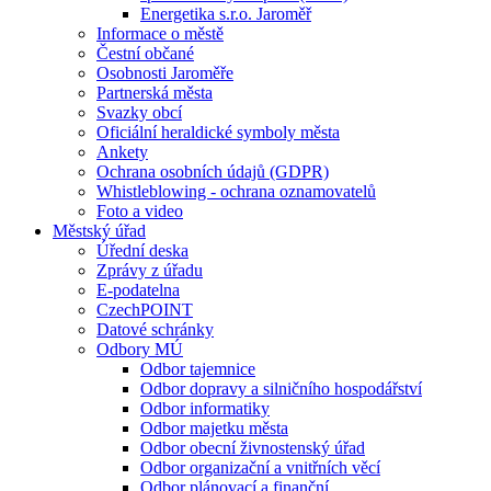
Energetika s.r.o. Jaroměř
Informace o městě
Čestní občané
Osobnosti Jaroměře
Partnerská města
Svazky obcí
Oficiální heraldické symboly města
Ankety
Ochrana osobních údajů (GDPR)
Whistleblowing - ochrana oznamovatelů
Foto a video
Městský úřad
Úřední deska
Zprávy z úřadu
E-podatelna
CzechPOINT
Datové schránky
Odbory MÚ
Odbor tajemnice
Odbor dopravy a silničního hospodářství
Odbor informatiky
Odbor majetku města
Odbor obecní živnostenský úřad
Odbor organizační a vnitřních věcí
Odbor plánovací a finanční