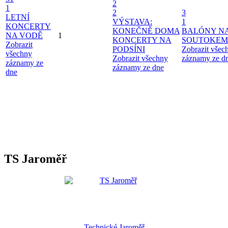
2
1
2
3
LETNÍ
VÝSTAVA:
1
KONCERTY
KONEČNĚ DOMA
BALÓNY N
NA VODĚ
1
KONCERTY NA
SOUTOKEM
Zobrazit
PODSÍNI
Zobrazit všec
všechny
Zobrazit všechny
záznamy ze d
záznamy ze
záznamy ze dne
dne
TS Jaroměř
Technické Jaroměř