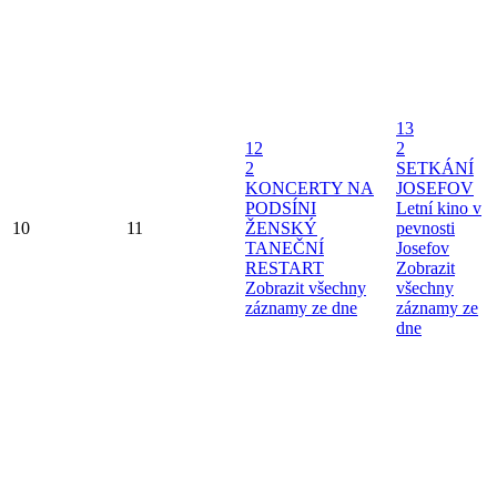
13
12
2
2
SETKÁNÍ
KONCERTY NA
JOSEFOV
PODSÍNI
Letní kino v
10
11
ŽENSKÝ
pevnosti
TANEČNÍ
Josefov
RESTART
Zobrazit
Zobrazit všechny
všechny
záznamy ze dne
záznamy ze
dne