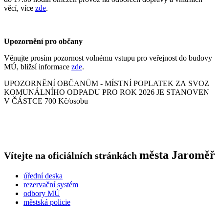
věcí, více
zde
.
Upozornění pro občany
Věnujte prosím pozornost volnému vstupu pro veřejnost do budovy
MÚ, bližsí informace
zde
.
UPOZORNĚNÍ OBČANŮM - MÍSTNÍ POPLATEK ZA SVOZ
KOMUNÁLNÍHO ODPADU PRO ROK 2026 JE STANOVEN
V ČÁSTCE 700 Kč/osobu
města
Jaroměř
Vítejte na oficiálních stránkách
úřední deska
rezervační systém
odbory MÚ
městská policie