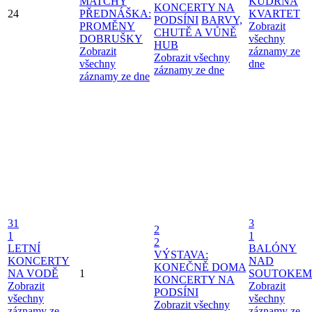
MATCHY
KUDRNA
KONCERTY NA
24
PŘEDNÁŠKA:
KVARTET
PODSÍNI
BARVY,
PROMĚNY
Zobrazit
CHUTĚ A VŮNĚ
DOBRUŠKY
všechny
HUB
Zobrazit
záznamy ze
Zobrazit všechny
všechny
dne
záznamy ze dne
záznamy ze dne
31
3
2
1
1
2
LETNÍ
BALÓNY
VÝSTAVA:
KONCERTY
NAD
KONEČNĚ DOMA
NA VODĚ
1
SOUTOKEM
KONCERTY NA
Zobrazit
Zobrazit
PODSÍNI
všechny
všechny
Zobrazit všechny
záznamy ze
záznamy ze