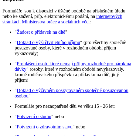
Formuláře jsou k dispozici v tištěné podobě na příslušném úřadu
nebo ke stažení, příp. elektronickému podání, na
internetových
stránkách Ministerstva práce a sociálních věcí
:
"
Žádost o přídavek na dítě
"
"
Doklad o výši čtvrtletního příjmu
" (pro všechny společně
posuzované osoby, které v rozhodném období příjem
vykazovaly)
"
Prohlášení osob, které nemají příjmy rozhodné pro nárok na
dávky
" (osoby, které v rozhodném období nevykazovaly,
kromě rodičovského příspěvku a přídavku na dítě, jiný
příjem)
"
Doklad o výživném poskytovaném společně posuzovanou
osobou
"
Formuláře pro nezaopatřené děti ve věku 15 - 26 let:
"
Potvrzení o studiu
" nebo
"
Potvrzení o zdravotním stavu
" nebo