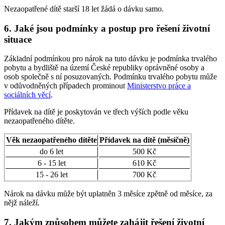
Nezaopatřené dítě starší 18 let žádá o dávku samo.
6. Jaké jsou podmínky a postup pro řešení životní
situace
Základní podmínkou pro nárok na tuto dávku je podmínka trvalého
pobytu a bydliště na území České republiky oprávněné osoby a
osob společně s ní posuzovaných. Podmínku trvalého pobytu může
v odůvodněných případech prominout
Ministerstvo práce a
sociálních věcí
.
Přídavek na dítě je poskytován ve třech výších podle věku
nezaopatřeného dítěte.
Věk nezaopatřeného dítěte
Přídavek na dítě (měsíčně)
do 6 let
500 Kč
6 - 15 let
610 Kč
15 - 26 let
700 Kč
Nárok na dávku může být uplatněn 3 měsíce zpětně od měsíce, za
nějž náleží.
7. Jakým způsobem můžete zahájit řešení životní