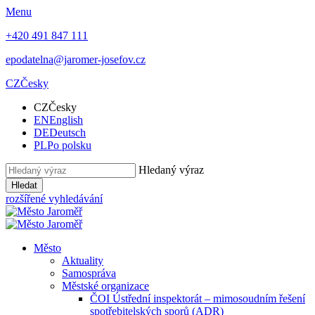
Menu
+420 491 847 111
epodatelna@jaromer-josefov.cz
CZ
Česky
CZ
Česky
EN
English
DE
Deutsch
PL
Po polsku
Hledaný výraz
Hledat
rozšířené vyhledávání
Město
Aktuality
Samospráva
Městské organizace
ČOI Ústřední inspektorát – mimosoudním řešení
spotřebitelských sporů (ADR)