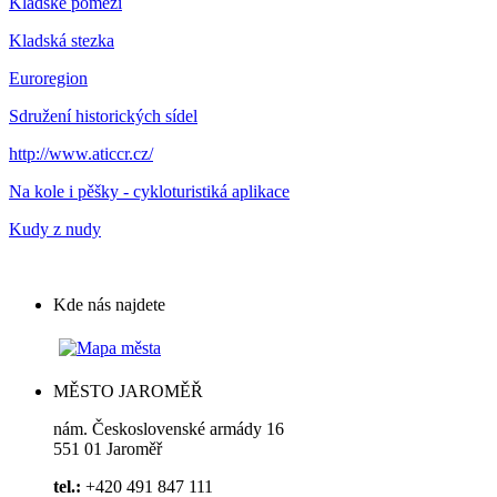
Kladské pomezí
Kladská stezka
Euroregion
Sdružení historických sídel
http://www.aticcr.cz/
Na kole i pěšky - cykloturistiká aplikace
Kudy z nudy
Kde nás najdete
MĚSTO JAROMĚŘ
nám. Československé armády 16
551 01 Jaroměř
tel.:
+420 491 847 111