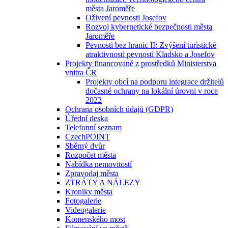
města Jaroměře
Oživení pevnosti Josefov
Rozvoj kybernetické bezpečnosti města
Jaroměře
Pevnosti bez hranic II: Zvýšení turistické
atraktivnosti pevnosti Kladsko a Josefov
Projekty financované z prostředků Ministerstva
vnitra ČR
Projekty obcí na podporu integrace držitelů
dočasné ochrany na lokální úrovni v roce
2022
Ochrana osobních údajů (GDPR)
Úřední deska
Telefonní seznam
CzechPOINT
Sběrný dvůr
Rozpočet města
Nabídka nemovitostí
Zpravodaj města
ZTRÁTY A NÁLEZY
Kroniky města
Fotogalerie
Videogalerie
Komenského most