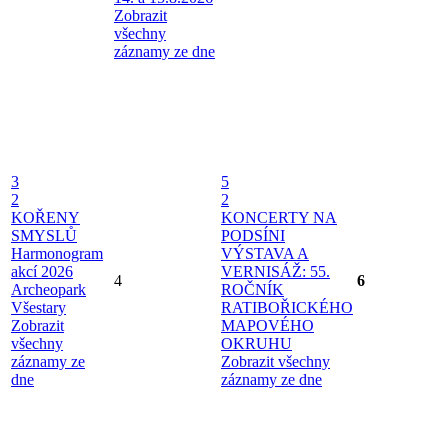
Zobrazit
všechny
záznamy ze dne
3
5
2
2
KOŘENY
KONCERTY NA
SMYSLŮ
PODSÍNI
Harmonogram
VÝSTAVA A
akcí 2026
VERNISÁŽ: 55.
4
6
Archeopark
ROČNÍK
Všestary
RATIBOŘICKÉHO
Zobrazit
MAPOVÉHO
všechny
OKRUHU
záznamy ze
Zobrazit všechny
dne
záznamy ze dne