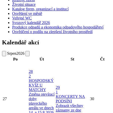
Životní situace
Katalog firem, organizací a institucí
Osvětlení ve městě
Veřejné WC
Svozový kalendář 2026
Produkce odpadů a ekonomika odpadového hospodářství
Osvědčení o podílu na zlepšení životního prostředí
Kalendář akcí
Srpen
2026
Po
Út
St
Čt
28
2
HOSPODSKÝ
KVÍZ U
29
MATCHY
1
Změna otevírací
KONCERTY NA
27
doby
30
PODSÍNI
plaveckého
Zobrazit všechny
areálu ve dnech
záznamy ze dne
14. a 15.8.2026