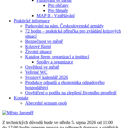
Filmování ve městě
Pro občany
Pro filmaře
MAP II - Vzdělávání
Praktické informace
Parkování na nám. Československé armády
72 hodin – praktická příručka pro zvládání krizových
situací
Bezpečnost ve městě
Krizové řízení
Životní situace
Katalog firem, organizací a institucí
Spolky a organizace
Osvětlení ve městě
Veřejné WC
Svozový kalendář 2026
Produkce odpadů a ekonomika odpadového
hospodářství
Osvědčení o podílu na zlepšení životního prostředí
Kontakt
Abecední seznam osob
Z technických důvodů bude ve středu 5. srpna 2026 od 11:00
do 17:00 hodin omezen provoz na odborech dopravy a vnitřních