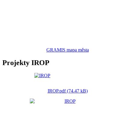
GRAMIS mapa města
Projekty IROP
IROP.pdf (74.47 kB)