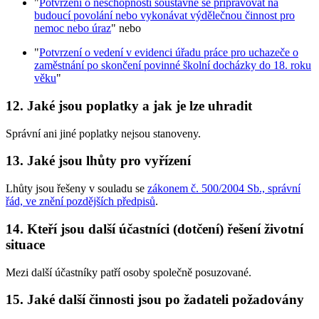
"
Potvrzení o neschopnosti soustavně se připravovat na
budoucí povolání nebo vykonávat výdělečnou činnost pro
nemoc nebo úraz
" nebo
"
Potvrzení o vedení v evidenci úřadu práce pro uchazeče o
zaměstnání po skončení povinné školní docházky do 18. roku
věku
"
12. Jaké jsou poplatky a jak je lze uhradit
Správní ani jiné poplatky nejsou stanoveny.
13. Jaké jsou lhůty pro vyřízení
Lhůty jsou řešeny v souladu se
zákonem č. 500/2004 Sb., správní
řád, ve znění pozdějších předpisů
.
14. Kteří jsou další účastníci (dotčení) řešení životní
situace
Mezi další účastníky patří osoby společně posuzované.
15. Jaké další činnosti jsou po žadateli požadovány