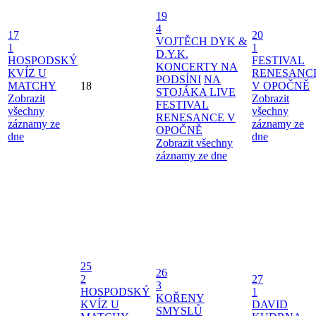
19
4
17
20
VOJTĚCH DYK &
1
1
D.Y.K.
HOSPODSKÝ
FESTIVAL
KONCERTY NA
KVÍZ U
RENESANC
PODSÍNI
NA
MATCHY
18
V OPOČNĚ
STOJÁKA LIVE
Zobrazit
Zobrazit
FESTIVAL
všechny
všechny
RENESANCE V
záznamy ze
záznamy ze
OPOČNĚ
dne
dne
Zobrazit všechny
záznamy ze dne
25
26
2
27
3
HOSPODSKÝ
1
KOŘENY
KVÍZ U
DAVID
SMYSLŮ