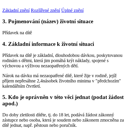
Základní znění
Rozšířené znění
Úplné znění
3. Pojmenování (název) životní situace
Přídavek na dítě
4. Základní informace k životní situaci
Přídavek na dítě je základní, dlouhodobou dávkou, poskytovanou
rodinám s dětmi, která jim pomáhá krýt náklady, spojené s
výchovou a výživou nezaopatřených dětí.
Nárok na dávku má nezaopatřené dítě, které žije v rodině, jejíž
příjem nepřesáhne 2,4násobek životního minima v "předchozím"
kalendářním čtvrtletí.
5. Kdo je oprávněn v této věci jednat (podat žádost
apod.)
Do doby zletilosti dítěte, tj. do 18 let, podává žádost zákonný
zástupce nebo osoba, která je soudem nebo zákonem zmocněna za
dítě jednat, např. pěstoun nebo poručník.