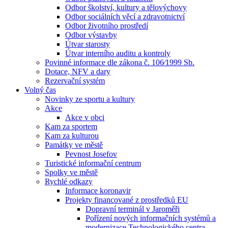
Odbor školství, kultury a tělovýchovy
Odbor sociálních věcí a zdravotnictví
Odbor životního prostředí
Odbor výstavby
Útvar starosty
Útvar interního auditu a kontroly
Povinné informace dle zákona č. 106⁄1999 Sb.
Dotace, NFV a dary
Rezervační systém
Volný čas
Novinky ze sportu a kultury
Akce
Akce v obci
Kam za sportem
Kam za kulturou
Památky ve městě
Pevnost Josefov
Turistické informační centrum
Spolky ve městě
Rychlé odkazy
Informace koronavir
Projekty financované z prostředků EU
Dopravní terminál v Jaroměři
Pořízení nových informačních systémů a
modernizace Technologického centra