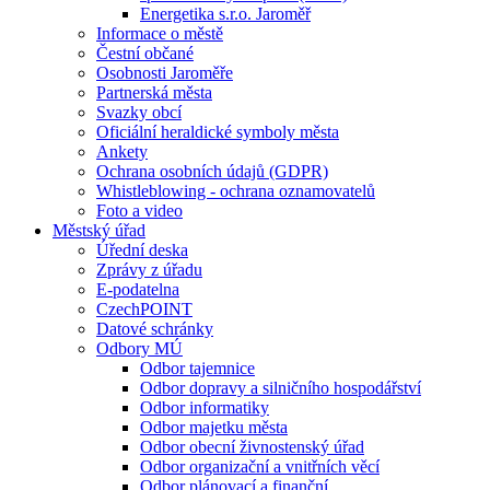
Energetika s.r.o. Jaroměř
Informace o městě
Čestní občané
Osobnosti Jaroměře
Partnerská města
Svazky obcí
Oficiální heraldické symboly města
Ankety
Ochrana osobních údajů (GDPR)
Whistleblowing - ochrana oznamovatelů
Foto a video
Městský úřad
Úřední deska
Zprávy z úřadu
E-podatelna
CzechPOINT
Datové schránky
Odbory MÚ
Odbor tajemnice
Odbor dopravy a silničního hospodářství
Odbor informatiky
Odbor majetku města
Odbor obecní živnostenský úřad
Odbor organizační a vnitřních věcí
Odbor plánovací a finanční