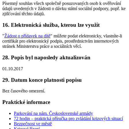
Písemný souhlas všech společně posuzovaných osob k ověřování
údajů uvedených v žádosti o dávku státní sociální podpory, popř. ke
zjišťování těchto údajů.
16. Elektronická služba, kterou lze využít
"
Žádost o přídavek na dítě
" můžete podat elektronicky, vlastníte-li
certifikát pro elektronický podpis, prostřednictvím internetových
stránek Ministerstva práce a sociálních věcí.
28. Popis byl naposledy aktualizován
01.10.2017
29. Datum konce platnosti popisu
Bez časového omezení.
Praktické informace
Parkování na nám. Československé armády
72 hodin – praktická příručka pro zvládání krizových situací
Bezpečnost ve městě
Krizové řízení