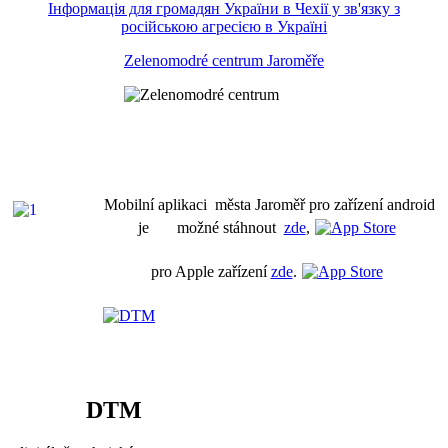
Інформація для громадян України в Чехії у зв'язку з
російською агресією в Україні
Zelenomodré centrum Jaroměře
Mobilní aplikaci města Jaroměř pro zařízení android
je možné stáhnout
zde
,
pro Apple zařízení
zde
.
DTM