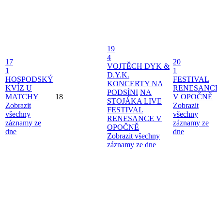
19
4
17
20
VOJTĚCH DYK &
1
1
D.Y.K.
HOSPODSKÝ
FESTIVAL
KONCERTY NA
KVÍZ U
RENESANC
PODSÍNI
NA
MATCHY
18
V OPOČNĚ
STOJÁKA LIVE
Zobrazit
Zobrazit
FESTIVAL
všechny
všechny
RENESANCE V
záznamy ze
záznamy ze
OPOČNĚ
dne
dne
Zobrazit všechny
záznamy ze dne