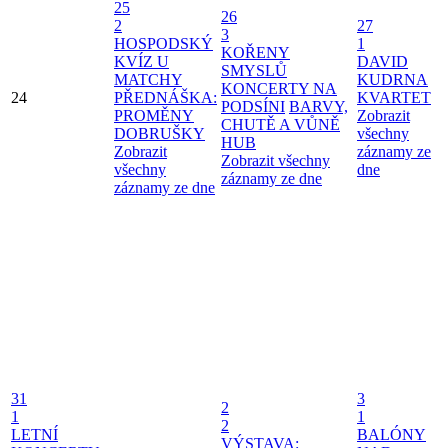
25
26
2
27
3
HOSPODSKÝ
1
KOŘENY
KVÍZ U
DAVID
SMYSLŮ
MATCHY
KUDRNA
KONCERTY NA
24
PŘEDNÁŠKA:
KVARTET
PODSÍNI
BARVY,
PROMĚNY
Zobrazit
CHUTĚ A VŮNĚ
DOBRUŠKY
všechny
HUB
Zobrazit
záznamy ze
Zobrazit všechny
všechny
dne
záznamy ze dne
záznamy ze dne
31
3
2
1
1
2
LETNÍ
BALÓNY
VÝSTAVA: