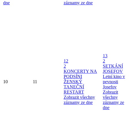
dne
záznamy ze dne
13
12
2
2
SETKÁNÍ
KONCERTY NA
JOSEFOV
PODSÍNI
Letní kino v
10
11
ŽENSKÝ
pevnosti
TANEČNÍ
Josefov
RESTART
Zobrazit
Zobrazit všechny
všechny
záznamy ze dne
záznamy ze
dne