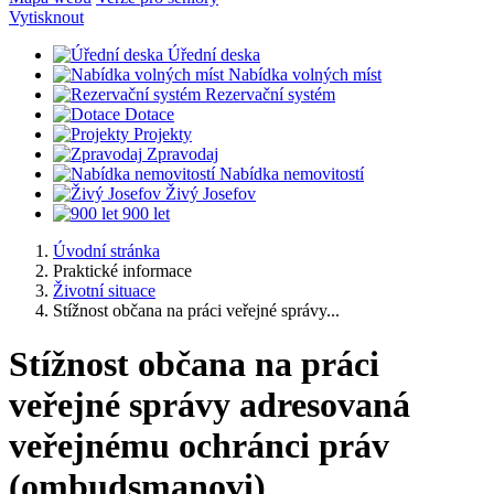
Vytisknout
Úřední deska
Nabídka volných míst
Rezervační systém
Dotace
Projekty
Zpravodaj
Nabídka nemovitostí
Živý Josefov
900 let
Úvodní stránka
Praktické informace
Životní situace
Stížnost občana na práci veřejné správy...
Stížnost občana na práci
veřejné správy adresovaná
veřejnému ochránci práv
(ombudsmanovi)