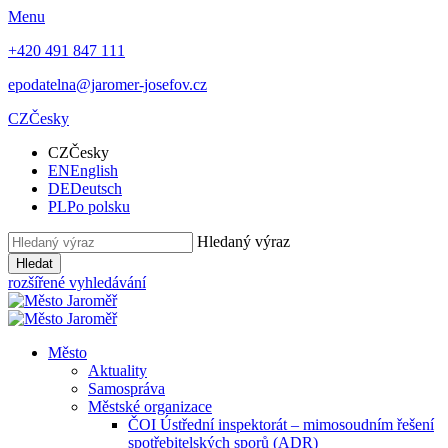
Menu
+420 491 847 111
epodatelna@jaromer-josefov.cz
CZ
Česky
CZ
Česky
EN
English
DE
Deutsch
PL
Po polsku
Hledaný výraz
Hledat
rozšířené vyhledávání
Město
Aktuality
Samospráva
Městské organizace
ČOI Ústřední inspektorát – mimosoudním řešení
spotřebitelských sporů (ADR)