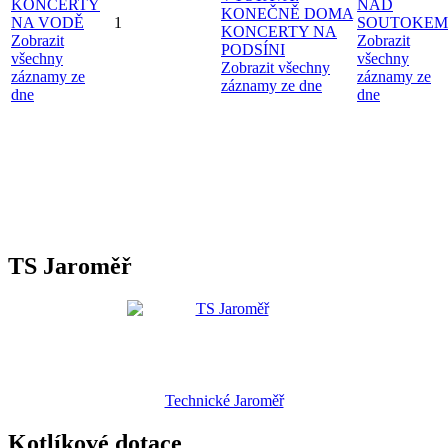
KONCERTY
NAD
KONEČNĚ DOMA
NA VODĚ
1
SOUTOKEM
KONCERTY NA
Zobrazit
Zobrazit
PODSÍNI
všechny
všechny
Zobrazit všechny
záznamy ze
záznamy ze
záznamy ze dne
dne
dne
TS Jaroměř
Technické Jaroměř
Kotlíkové dotace