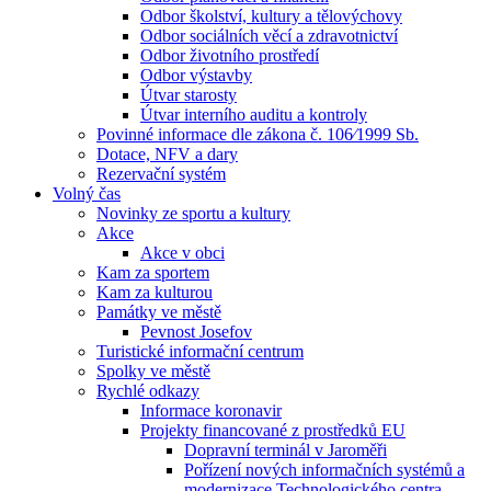
Odbor školství, kultury a tělovýchovy
Odbor sociálních věcí a zdravotnictví
Odbor životního prostředí
Odbor výstavby
Útvar starosty
Útvar interního auditu a kontroly
Povinné informace dle zákona č. 106⁄1999 Sb.
Dotace, NFV a dary
Rezervační systém
Volný čas
Novinky ze sportu a kultury
Akce
Akce v obci
Kam za sportem
Kam za kulturou
Památky ve městě
Pevnost Josefov
Turistické informační centrum
Spolky ve městě
Rychlé odkazy
Informace koronavir
Projekty financované z prostředků EU
Dopravní terminál v Jaroměři
Pořízení nových informačních systémů a
modernizace Technologického centra