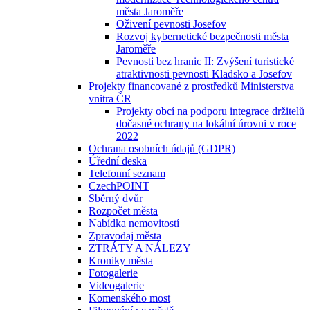
města Jaroměře
Oživení pevnosti Josefov
Rozvoj kybernetické bezpečnosti města
Jaroměře
Pevnosti bez hranic II: Zvýšení turistické
atraktivnosti pevnosti Kladsko a Josefov
Projekty financované z prostředků Ministerstva
vnitra ČR
Projekty obcí na podporu integrace držitelů
dočasné ochrany na lokální úrovni v roce
2022
Ochrana osobních údajů (GDPR)
Úřední deska
Telefonní seznam
CzechPOINT
Sběrný dvůr
Rozpočet města
Nabídka nemovitostí
Zpravodaj města
ZTRÁTY A NÁLEZY
Kroniky města
Fotogalerie
Videogalerie
Komenského most