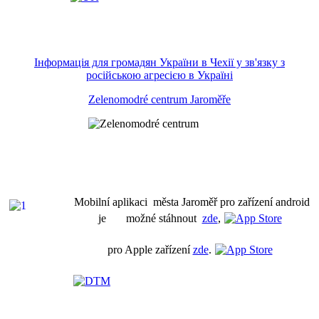
Інформація для громадян України в Чехії у зв'язку з
російською агресією в Україні
Zelenomodré centrum Jaroměře
Mobilní aplikaci města Jaroměř pro zařízení android
je možné stáhnout
zde
,
pro Apple zařízení
zde
.