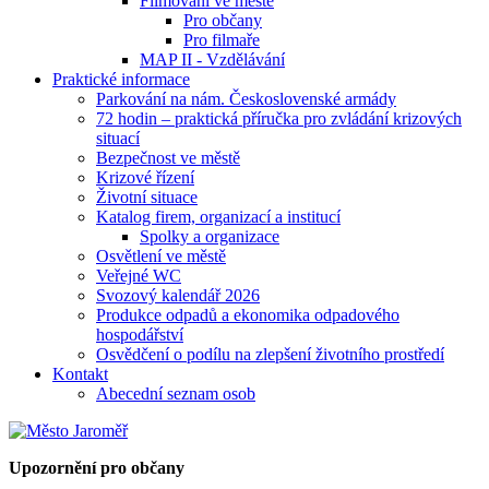
Filmování ve městě
Pro občany
Pro filmaře
MAP II - Vzdělávání
Praktické informace
Parkování na nám. Československé armády
72 hodin – praktická příručka pro zvládání krizových
situací
Bezpečnost ve městě
Krizové řízení
Životní situace
Katalog firem, organizací a institucí
Spolky a organizace
Osvětlení ve městě
Veřejné WC
Svozový kalendář 2026
Produkce odpadů a ekonomika odpadového
hospodářství
Osvědčení o podílu na zlepšení životního prostředí
Kontakt
Abecední seznam osob
Upozornění pro občany