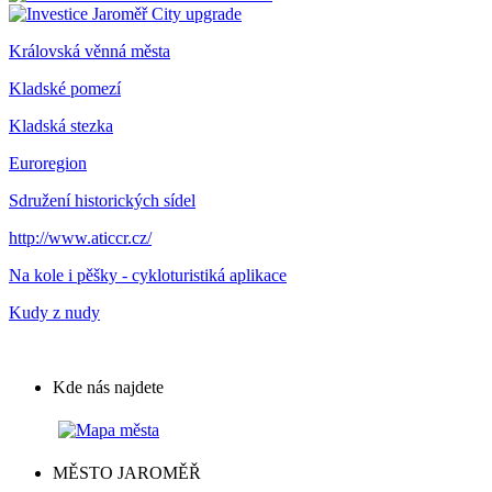
City upgrade
Královská věnná města
Kladské pomezí
Kladská stezka
Euroregion
Sdružení historických sídel
http://www.aticcr.cz/
Na kole i pěšky - cykloturistiká aplikace
Kudy z nudy
Kde nás najdete
MĚSTO JAROMĚŘ