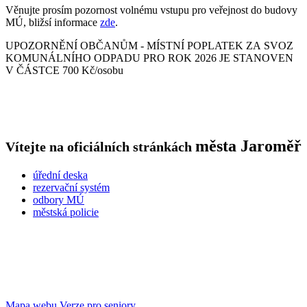
Věnujte prosím pozornost volnému vstupu pro veřejnost do budovy
MÚ, bližsí informace
zde
.
UPOZORNĚNÍ OBČANŮM - MÍSTNÍ POPLATEK ZA SVOZ
KOMUNÁLNÍHO ODPADU PRO ROK 2026 JE STANOVEN
V ČÁSTCE 700 Kč/osobu
města
Jaroměř
Vítejte na oficiálních stránkách
úřední deska
rezervační systém
odbory MÚ
městská policie
Mapa webu
Verze pro seniory