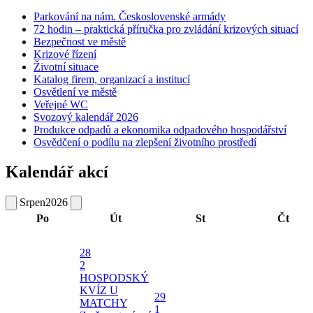
Parkování na nám. Československé armády
72 hodin – praktická příručka pro zvládání krizových situací
Bezpečnost ve městě
Krizové řízení
Životní situace
Katalog firem, organizací a institucí
Osvětlení ve městě
Veřejné WC
Svozový kalendář 2026
Produkce odpadů a ekonomika odpadového hospodářství
Osvědčení o podílu na zlepšení životního prostředí
Kalendář akcí
Srpen
2026
Po
Út
St
Čt
28
2
HOSPODSKÝ
KVÍZ U
29
MATCHY
1