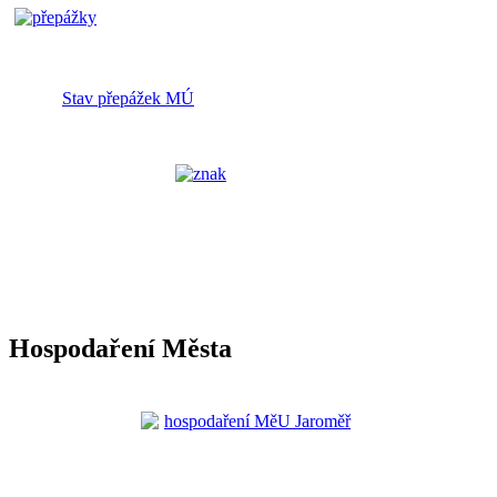
Stav přepážek MÚ
Hospodaření Města