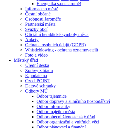
Energetika s.r.o. Jaroměř
Informace o městě
Čestní občané
Osobnosti Jaroměře
Partnerská města
Svazky obcí
Oficiální heraldické symboly města
Ankety
Ochrana osobních údajů (GDPR)
Whistleblowing - ochrana oznamovatelů
Foto a video
Městský úřad
Úřední deska
Zprávy z úřadu
E-podatelna
CzechPOINT
Datové schránky
Odbory MÚ
Odbor tajemnice
Odbor dopravy a silničního hospodářství
Odbor informatiky
Odbor majetku města
Odbor obecní živnostenský úřad
Odbor organizační a vnitřních věcí
Odbor plánovací a finanční