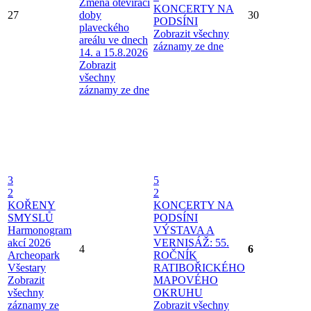
Změna otevírací
KONCERTY NA
27
doby
30
PODSÍNI
plaveckého
Zobrazit všechny
areálu ve dnech
záznamy ze dne
14. a 15.8.2026
Zobrazit
všechny
záznamy ze dne
3
5
2
2
KOŘENY
KONCERTY NA
SMYSLŮ
PODSÍNI
Harmonogram
VÝSTAVA A
akcí 2026
VERNISÁŽ: 55.
4
6
Archeopark
ROČNÍK
Všestary
RATIBOŘICKÉHO
Zobrazit
MAPOVÉHO
všechny
OKRUHU
záznamy ze
Zobrazit všechny