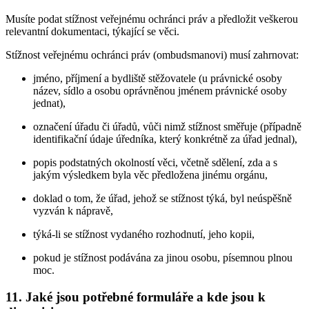
Musíte podat stížnost veřejnému ochránci práv a předložit veškerou
relevantní dokumentaci, týkající se věci.
Stížnost veřejnému ochránci práv (ombudsmanovi) musí zahrnovat:
jméno, příjmení a bydliště stěžovatele (u právnické osoby
název, sídlo a osobu oprávněnou jménem právnické osoby
jednat),
označení úřadu či úřadů, vůči nimž stížnost směřuje (případně
identifikační údaje úředníka, který konkrétně za úřad jednal),
popis podstatných okolností věci, včetně sdělení, zda a s
jakým výsledkem byla věc předložena jinému orgánu,
doklad o tom, že úřad, jehož se stížnost týká, byl neúspěšně
vyzván k nápravě,
týká-li se stížnost vydaného rozhodnutí, jeho kopii,
pokud je stížnost podávána za jinou osobu, písemnou plnou
moc.
11. Jaké jsou potřebné formuláře a kde jsou k