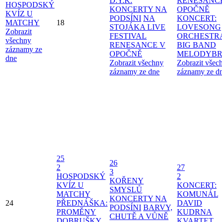
D.Y.K.
RENESANC
HOSPODSKÝ
KONCERTY NA
OPOČNĚ
KVÍZ U
PODSÍNI
NA
KONCERT:
MATCHY
18
STOJÁKA LIVE
LOVESONG
Zobrazit
FESTIVAL
ORCHESTR
všechny
RENESANCE V
BIG BAND
záznamy ze
OPOČNĚ
MELODYBR
dne
Zobrazit všechny
Zobrazit všec
záznamy ze dne
záznamy ze d
25
26
2
27
3
HOSPODSKÝ
2
KOŘENY
KVÍZ U
KONCERT:
SMYSLŮ
MATCHY
KOMUNÁL
KONCERTY NA
24
PŘEDNÁŠKA:
DAVID
PODSÍNI
BARVY,
PROMĚNY
KUDRNA
CHUTĚ A VŮNĚ
DOBRUŠKY
KVARTET