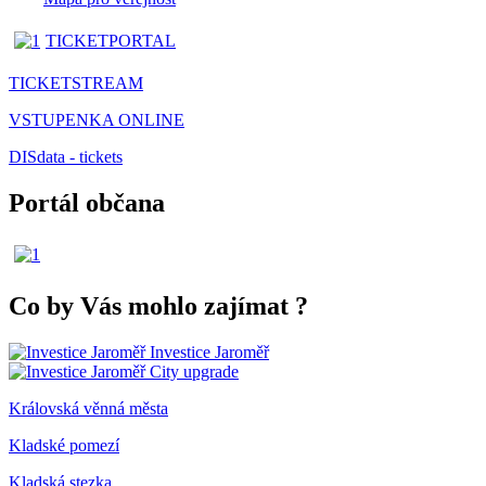
TICKETPORTAL
TICKETSTREAM
VSTUPENKA ONLINE
DISdata - tickets
Portál občana
Co by Vás mohlo zajímat
?
Investice Jaroměř
City upgrade
Královská věnná města
Kladské pomezí
Kladská stezka