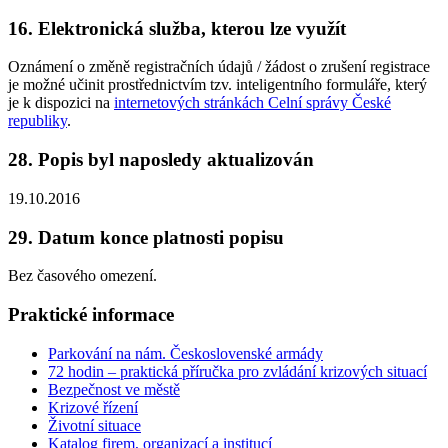
16. Elektronická služba, kterou lze využít
Oznámení o změně registračních údajů / žádost o zrušení registrace
je možné učinit prostřednictvím tzv. inteligentního formuláře, který
je k dispozici na
internetových stránkách Celní správy České
republiky
.
28. Popis byl naposledy aktualizován
19.10.2016
29. Datum konce platnosti popisu
Bez časového omezení.
Praktické informace
Parkování na nám. Československé armády
72 hodin – praktická příručka pro zvládání krizových situací
Bezpečnost ve městě
Krizové řízení
Životní situace
Katalog firem, organizací a institucí