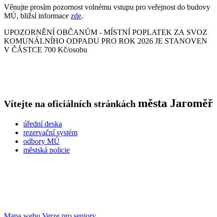
Věnujte prosím pozornost volnému vstupu pro veřejnost do budovy
MÚ, bližsí informace
zde
.
UPOZORNĚNÍ OBČANŮM - MÍSTNÍ POPLATEK ZA SVOZ
KOMUNÁLNÍHO ODPADU PRO ROK 2026 JE STANOVEN
V ČÁSTCE 700 Kč/osobu
města
Jaroměř
Vítejte na oficiálních stránkách
úřední deska
rezervační systém
odbory MÚ
městská policie
Mapa webu
Verze pro seniory