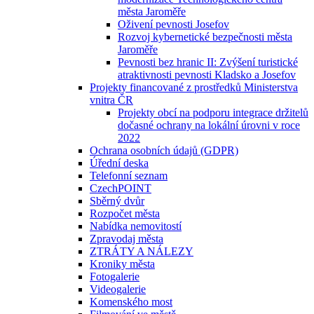
města Jaroměře
Oživení pevnosti Josefov
Rozvoj kybernetické bezpečnosti města
Jaroměře
Pevnosti bez hranic II: Zvýšení turistické
atraktivnosti pevnosti Kladsko a Josefov
Projekty financované z prostředků Ministerstva
vnitra ČR
Projekty obcí na podporu integrace držitelů
dočasné ochrany na lokální úrovni v roce
2022
Ochrana osobních údajů (GDPR)
Úřední deska
Telefonní seznam
CzechPOINT
Sběrný dvůr
Rozpočet města
Nabídka nemovitostí
Zpravodaj města
ZTRÁTY A NÁLEZY
Kroniky města
Fotogalerie
Videogalerie
Komenského most