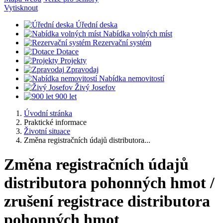
Vytisknout
Úřední deska
Nabídka volných míst
Rezervační systém
Dotace
Projekty
Zpravodaj
Nabídka nemovitostí
Živý Josefov
900 let
Úvodní stránka
Praktické informace
Životní situace
Změna registračních údajů distributora...
Změna registračních údajů
distributora pohonných hmot /
zrušení registrace distributora
pohonných hmot