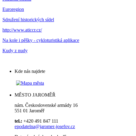
Euroregion
Sdružení historických sídel
http://www.aticcr.cz/
Na kole i pěšky - cykloturistiká aplikace
Kudy z nudy
Kde nás najdete
MĚSTO JAROMĚŘ
nám. Československé armády 16
551 01 Jaroměř
tel.:
+420 491 847 111
epodatelna@jaromer-josefov.cz