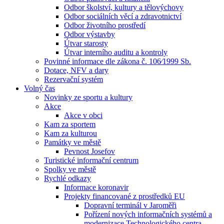
Odbor školství, kultury a tělovýchovy
Odbor sociálních věcí a zdravotnictví
Odbor životního prostředí
Odbor výstavby
Útvar starosty
Útvar interního auditu a kontroly
Povinné informace dle zákona č. 106⁄1999 Sb.
Dotace, NFV a dary
Rezervační systém
Volný čas
Novinky ze sportu a kultury
Akce
Akce v obci
Kam za sportem
Kam za kulturou
Památky ve městě
Pevnost Josefov
Turistické informační centrum
Spolky ve městě
Rychlé odkazy
Informace koronavir
Projekty financované z prostředků EU
Dopravní terminál v Jaroměři
Pořízení nových informačních systémů a
modernizace Technologického centra