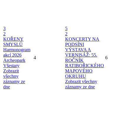
3
5
2
2
KOŘENY
KONCERTY NA
SMYSLŮ
PODSÍNI
Harmonogram
VÝSTAVA A
akcí 2026
VERNISÁŽ: 55.
4
6
Archeopark
ROČNÍK
Všestary
RATIBOŘICKÉHO
Zobrazit
MAPOVÉHO
všechny
OKRUHU
záznamy ze
Zobrazit všechny
dne
záznamy ze dne