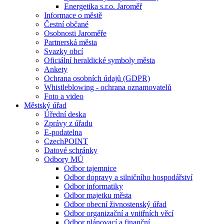
Energetika s.r.o. Jaroměř
Informace o městě
Čestní občané
Osobnosti Jaroměře
Partnerská města
Svazky obcí
Oficiální heraldické symboly města
Ankety
Ochrana osobních údajů (GDPR)
Whistleblowing - ochrana oznamovatelů
Foto a video
Městský úřad
Úřední deska
Zprávy z úřadu
E-podatelna
CzechPOINT
Datové schránky
Odbory MÚ
Odbor tajemnice
Odbor dopravy a silničního hospodářství
Odbor informatiky
Odbor majetku města
Odbor obecní živnostenský úřad
Odbor organizační a vnitřních věcí
Odbor plánovací a finanční