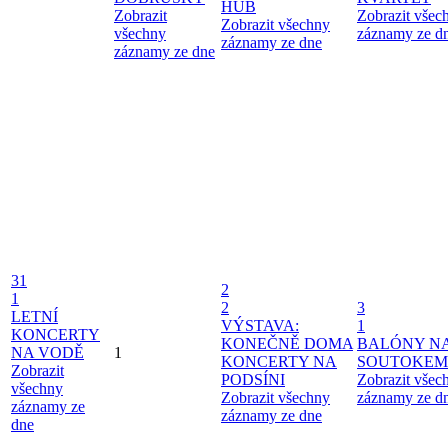
HUB
Zobrazit
Zobrazit všec
Zobrazit všechny
všechny
záznamy ze d
záznamy ze dne
záznamy ze dne
31
2
1
2
3
LETNÍ
VÝSTAVA:
1
KONCERTY
KONEČNĚ DOMA
BALÓNY N
NA VODĚ
1
KONCERTY NA
SOUTOKEM
Zobrazit
PODSÍNI
Zobrazit všec
všechny
Zobrazit všechny
záznamy ze d
záznamy ze
záznamy ze dne
dne