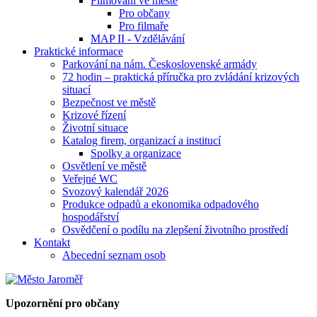
Filmování ve městě
Pro občany
Pro filmaře
MAP II - Vzdělávání
Praktické informace
Parkování na nám. Československé armády
72 hodin – praktická příručka pro zvládání krizových
situací
Bezpečnost ve městě
Krizové řízení
Životní situace
Katalog firem, organizací a institucí
Spolky a organizace
Osvětlení ve městě
Veřejné WC
Svozový kalendář 2026
Produkce odpadů a ekonomika odpadového
hospodářství
Osvědčení o podílu na zlepšení životního prostředí
Kontakt
Abecední seznam osob
Upozornění pro občany