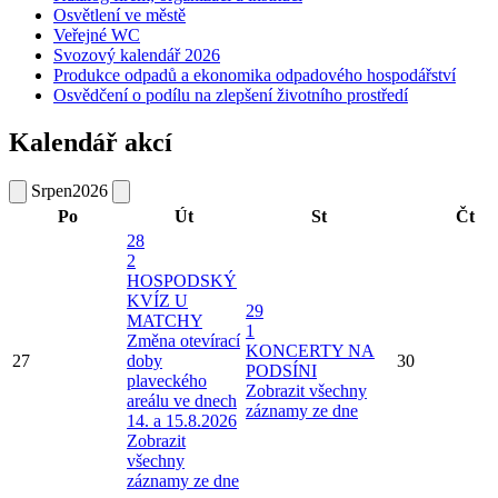
Osvětlení ve městě
Veřejné WC
Svozový kalendář 2026
Produkce odpadů a ekonomika odpadového hospodářství
Osvědčení o podílu na zlepšení životního prostředí
Kalendář akcí
Srpen
2026
Po
Út
St
Čt
28
2
HOSPODSKÝ
KVÍZ U
29
MATCHY
1
Změna otevírací
KONCERTY NA
27
doby
30
PODSÍNI
plaveckého
Zobrazit všechny
areálu ve dnech
záznamy ze dne
14. a 15.8.2026
Zobrazit
všechny
záznamy ze dne