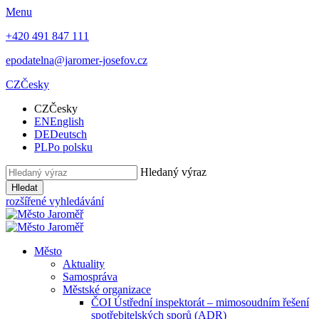
Menu
+420 491 847 111
epodatelna@jaromer-josefov.cz
CZ
Česky
CZ
Česky
EN
English
DE
Deutsch
PL
Po polsku
Hledaný výraz
Hledat
rozšířené vyhledávání
Město
Aktuality
Samospráva
Městské organizace
ČOI Ústřední inspektorát – mimosoudním řešení
spotřebitelských sporů (ADR)