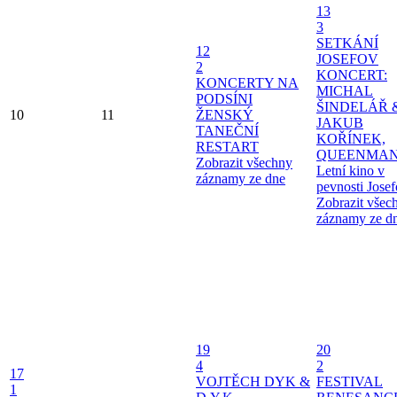
13
3
SETKÁNÍ
12
JOSEFOV
2
KONCERT:
KONCERTY NA
MICHAL
PODSÍNI
ŠINDELÁŘ 
10
11
ŽENSKÝ
JAKUB
TANEČNÍ
KOŘÍNEK,
RESTART
QUEENMAN
Zobrazit všechny
Letní kino v
záznamy ze dne
pevnosti Jose
Zobrazit všec
záznamy ze d
19
20
4
2
17
VOJTĚCH DYK &
FESTIVAL
1