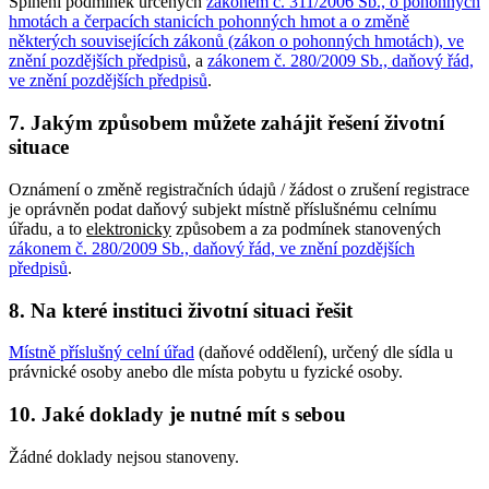
Splnění podmínek určených
zákonem č. 311/2006 Sb., o pohonných
hmotách a čerpacích stanicích pohonných hmot a o změně
některých souvisejících zákonů (zákon o pohonných hmotách), ve
znění pozdějších předpisů
, a
zákonem č. 280/2009 Sb., daňový řád,
ve znění pozdějších předpisů
.
7. Jakým způsobem můžete zahájit řešení životní
situace
Oznámení o změně registračních údajů / žádost o zrušení registrace
je oprávněn podat daňový subjekt místně příslušnému celnímu
úřadu, a to
elektronicky
způsobem a za podmínek stanovených
zákonem č. 280/2009 Sb., daňový řád, ve znění pozdějších
předpisů
.
8. Na které instituci životní situaci řešit
Místně příslušný celní úřad
(daňové oddělení), určený dle sídla u
právnické osoby anebo dle místa pobytu u fyzické osoby.
10. Jaké doklady je nutné mít s sebou
Žádné doklady nejsou stanoveny.