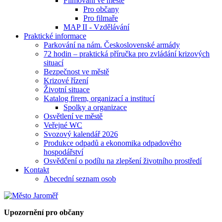
Filmování ve městě
Pro občany
Pro filmaře
MAP II - Vzdělávání
Praktické informace
Parkování na nám. Československé armády
72 hodin – praktická příručka pro zvládání krizových
situací
Bezpečnost ve městě
Krizové řízení
Životní situace
Katalog firem, organizací a institucí
Spolky a organizace
Osvětlení ve městě
Veřejné WC
Svozový kalendář 2026
Produkce odpadů a ekonomika odpadového
hospodářství
Osvědčení o podílu na zlepšení životního prostředí
Kontakt
Abecední seznam osob
Upozornění pro občany