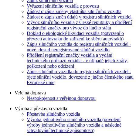
Zánik silničního vozidla
Vyřazení silničního vozidla z provozu
Žádost o zápis změny vlastníka silničního vozidla
Žádost o zápis změn údajů v registru silničních vozidel
Vývoz silničního vozidla z České republiky a přidělení
registrační značky pro vývoz do jiného státu
Doklad o ekologické likvidaci vozidla (potvrzení o
převzetí autovraku do zařízení ke sběru autovraků)
Zápis silničního vozidla do registru silničních vozidel -
nové, dosud neregistrované silniční vozidlo
Přidělení registrační značky vozidla a vydání
technického průkazu vozidla - v případě jejich ztráty,
poškození nebo odcizení
Zápis silničního vozidla do registru silničních vozidel -
ojeté silniční vozidlo, dovezené z jiného členského státu
Evropské unie
Veřejná doprava
Nespokojenost s veřejnou dopravou
Výroba a přestavba vozidla
Přestavba silničního vozidla
Výroba jednotlivého silničního vozidla (povolení
výroby jednotlivého silničního vozidla a následné
schvalování technické způsobilosti)