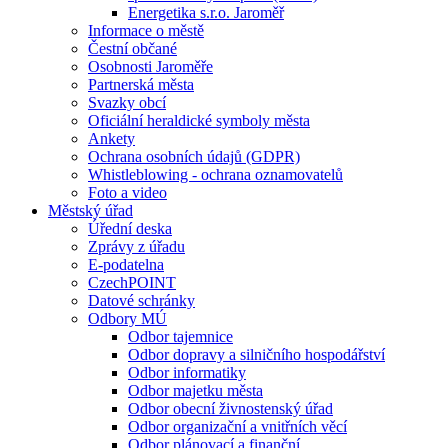
Energetika s.r.o. Jaroměř
Informace o městě
Čestní občané
Osobnosti Jaroměře
Partnerská města
Svazky obcí
Oficiální heraldické symboly města
Ankety
Ochrana osobních údajů (GDPR)
Whistleblowing - ochrana oznamovatelů
Foto a video
Městský úřad
Úřední deska
Zprávy z úřadu
E-podatelna
CzechPOINT
Datové schránky
Odbory MÚ
Odbor tajemnice
Odbor dopravy a silničního hospodářství
Odbor informatiky
Odbor majetku města
Odbor obecní živnostenský úřad
Odbor organizační a vnitřních věcí
Odbor plánovací a finanční