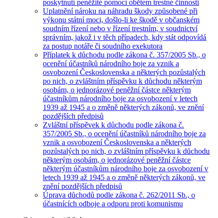
poskytnutí peněžité pomoci obětem trestné činnosti
Uplatnění nároku na náhradu škody způsobené při
výkonu státní moci, došlo-li ke škodě v občanském
soudním řízení nebo v řízení trestním, v soudnictví
správním, jakož i v těch případech, kdy stát odpovídá
za postup notáře či soudního exekutora
Příplatek k důchodu podle zákona č. 357/2005 Sb., o
ocenění účastníků národního boje za vznik a
osvobození Československa a některých pozůstalých
po nich, o zvláštním příspěvku k důchodu některým
osobám, o jednorázové peněžní částce některým
účastníkům národního boje za osvobození v letech
1939 až 1945 a o změně některých zákonů, ve znění
pozdějších předpisů
Zvláštní příspěvek k důchodu podle zákona č.
357/2005 Sb., o ocenění účastníků národního boje za
vznik a osvobození Československa a některých
pozůstalých po nich, o zvláštním příspěvku k důchodu
některým osobám, o jednorázové peněžní částce
některým účastníkům národního boje za osvobození v
letech 1939 až 1945 a o změně některých zákonů, ve
znění pozdějších předpisů
Úprava důchodů podle zákona č. 262/2011 Sb., o
účastnících odboje a odporu proti komunismu