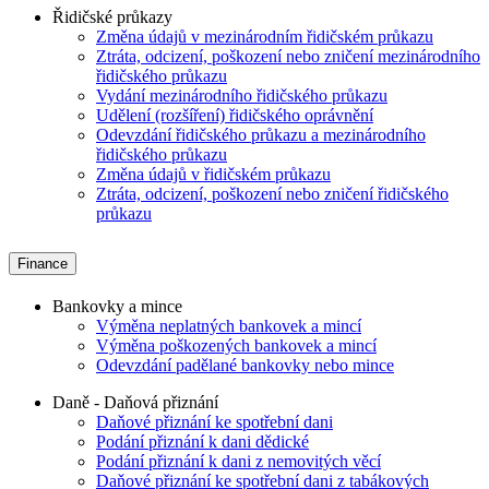
Řidičské průkazy
Změna údajů v mezinárodním řidičském průkazu
Ztráta, odcizení, poškození nebo zničení mezinárodního
řidičského průkazu
Vydání mezinárodního řidičského průkazu
Udělení (rozšíření) řidičského oprávnění
Odevzdání řidičského průkazu a mezinárodního
řidičského průkazu
Změna údajů v řidičském průkazu
Ztráta, odcizení, poškození nebo zničení řidičského
průkazu
Finance
Bankovky a mince
Výměna neplatných bankovek a mincí
Výměna poškozených bankovek a mincí
Odevzdání padělané bankovky nebo mince
Daně - Daňová přiznání
Daňové přiznání ke spotřební dani
Podání přiznání k dani dědické
Podání přiznání k dani z nemovitých věcí
Daňové přiznání ke spotřební dani z tabákových