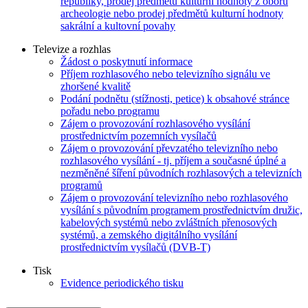
republiky, prodej předmětů kulturní hodnoty z oboru
archeologie nebo prodej předmětů kulturní hodnoty
sakrální a kultovní povahy
Televize a rozhlas
Žádost o poskytnutí informace
Příjem rozhlasového nebo televizního signálu ve
zhoršené kvalitě
Podání podnětu (stížnosti, petice) k obsahové stránce
pořadu nebo programu
Zájem o provozování rozhlasového vysílání
prostřednictvím pozemních vysílačů
Zájem o provozování převzatého televizního nebo
rozhlasového vysílání - tj. příjem a současné úplné a
nezměněné šíření původních rozhlasových a televizních
programů
Zájem o provozování televizního nebo rozhlasového
vysílání s původním programem prostřednictvím družic,
kabelových systémů nebo zvláštních přenosových
systémů, a zemského digitálního vysílání
prostřednictvím vysílačů (DVB-T)
Tisk
Evidence periodického tisku