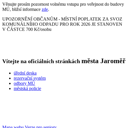
Věnujte prosím pozornost volnému vstupu pro veřejnost do budovy
MÚ, bližsí informace
zde
.
UPOZORNĚNÍ OBČANŮM - MÍSTNÍ POPLATEK ZA SVOZ
KOMUNÁLNÍHO ODPADU PRO ROK 2026 JE STANOVEN
V ČÁSTCE 700 Kč/osobu
města
Jaroměř
Vítejte na oficiálních stránkách
úřední deska
rezervační systém
odbory MÚ
městská policie
Mapa webu
Verze pro seniory