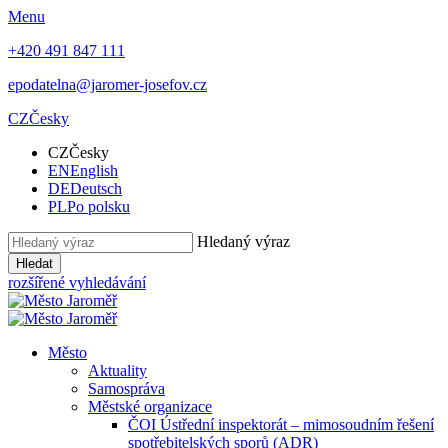
Menu
+420 491 847 111
epodatelna@jaromer-josefov.cz
CZ
Česky
CZ
Česky
EN
English
DE
Deutsch
PL
Po polsku
Hledaný výraz
Hledat
rozšířené vyhledávání
Město
Aktuality
Samospráva
Městské organizace
ČOI Ústřední inspektorát – mimosoudním řešení
spotřebitelských sporů (ADR)