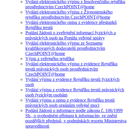
Vydání elektronického výpisu z Insolvenčního rejstříku
prostřednictvím CzechPOINT@home
Vydání elektronického výpisu z Živnostenského
rejstříku prostřednictvím CzechPOINT@home
Vydání elektronického opisu z evidence přestupků
Rejstříku trestů
Podání žádosti o zveřejnění informací fyzických a
právnických osob na Portálu veřejné správy
Vydání elektronického výpisu ze Seznamu
kvalifikovaných dodavatelů prostřednictvím
CzechPOINT@home
Výpis z veřejného rejstříku
Vydání elektronického výpisu z evidence Rejstříku
trestů právnických osob prostřednictvím
CzechPOINT@home
Vydání výpisu z evidence Rejstříku trestů fyzických
osob
Vydání výpisu z evidence Rejstříku trestů právnických
osob fyzickým osobám
Vydání výpisu a opisu z evidence Rejstříku trestů
právnických osob orgánům veřejné moci
Podání žádosti o informace podle zákona č. 106/1999
Sb., o svobodném přístupu k informacím, ve znění
pozdějších předpisů, v podmínkách resortu Ministerstva
spravedlnosti