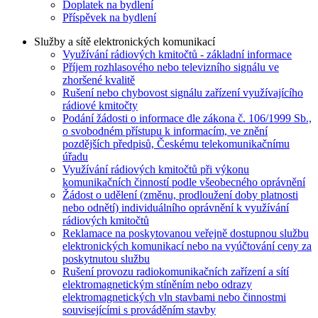
Doplatek na bydlení
Příspěvek na bydlení
Služby a sítě elektronických komunikací
Využívání rádiových kmitočtů - základní informace
Příjem rozhlasového nebo televizního signálu ve
zhoršené kvalitě
Rušení nebo chybovost signálu zařízení využívajícího
rádiové kmitočty
Podání žádosti o informace dle zákona č. 106/1999 Sb.,
o svobodném přístupu k informacím, ve znění
pozdějších předpisů, Českému telekomunikačnímu
úřadu
Využívání rádiových kmitočtů při výkonu
komunikačních činností podle všeobecného oprávnění
Žádost o udělení (změnu, prodloužení doby platnosti
nebo odnětí) individuálního oprávnění k využívání
rádiových kmitočtů
Reklamace na poskytovanou veřejně dostupnou službu
elektronických komunikací nebo na vyúčtování ceny za
poskytnutou službu
Rušení provozu radiokomunikačních zařízení a sítí
elektromagnetickým stíněním nebo odrazy
elektromagnetických vln stavbami nebo činnostmi
souvisejícími s prováděním stavby