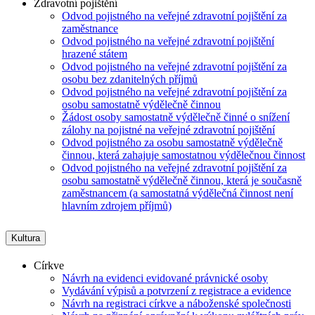
Zdravotní pojištění
Odvod pojistného na veřejné zdravotní pojištění za
zaměstnance
Odvod pojistného na veřejné zdravotní pojištění
hrazené státem
Odvod pojistného na veřejné zdravotní pojištění za
osobu bez zdanitelných příjmů
Odvod pojistného na veřejné zdravotní pojištění za
osobu samostatně výdělečně činnou
Žádost osoby samostatně výdělečně činné o snížení
zálohy na pojistné na veřejné zdravotní pojištění
Odvod pojistného za osobu samostatně výdělečně
činnou, která zahajuje samostatnou výdělečnou činnost
Odvod pojistného na veřejné zdravotní pojištění za
osobu samostatně výdělečně činnou, která je současně
zaměstnancem (a samostatná výdělečná činnost není
hlavním zdrojem příjmů)
Kultura
Církve
Návrh na evidenci evidované právnické osoby
Vydávání výpisů a potvrzení z registrace a evidence
Návrh na registraci církve a náboženské společnosti