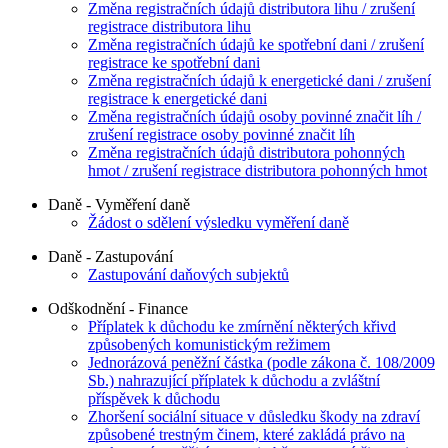
Změna registračních údajů distributora lihu / zrušení
registrace distributora lihu
Změna registračních údajů ke spotřební dani / zrušení
registrace ke spotřební dani
Změna registračních údajů k energetické dani / zrušení
registrace k energetické dani
Změna registračních údajů osoby povinné značit líh /
zrušení registrace osoby povinné značit líh
Změna registračních údajů distributora pohonných
hmot / zrušení registrace distributora pohonných hmot
Daně - Vyměření daně
Žádost o sdělení výsledku vyměření daně
Daně - Zastupování
Zastupování daňových subjektů
Odškodnění - Finance
Příplatek k důchodu ke zmírnění některých křivd
způsobených komunistickým režimem
Jednorázová peněžní částka (podle zákona č. 108/2009
Sb.) nahrazující příplatek k důchodu a zvláštní
příspěvek k důchodu
Zhoršení sociální situace v důsledku škody na zdraví
způsobené trestným činem, které zakládá právo na