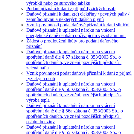
výrobků nebo ze surového tabáku
Podání přiznání k dani z příjmů fyzických osob
Daňové přiznání k dani z(e) elektřiny / pevných paliv /
zemního plynu a některých dalších plynů
Vznik povinnosti podat daňové přiznání k dani silniční
Daňové přiznání k uplatnění nároku na vrácení
energetické daně osobám požívajícím výsad a imunit
Žádost o prodloužení lhůty pro podání daňového
přiznání
Daňové přiznání k uplatnění nároku na vrácení
spotřební daně dle § 57 zákona č. 353/2003 Sb., o
spotřebních daních, ve znění pozdějších předpisů -
zelená nafta
Vznik povinnosti podat daňové přiznání k dani z příjmů
fyzických osob
Daňové přiznání k uplatnění nároku na vrácení
spotřební daně dle § 56 zákona č. 353/2003 Sb., o
spotřebních daních, ve znění pozdějších předpisů -
výroba tepla
Daňové přiznání k uplatnění nároku na vrácení
spotřební daně dle § 56a zákona č. 353/2003 Sb., o
spotřebních daních, ve znění pozdějších předpisů -
ostatní benziny
Daňové přiznání k uplatnění nároku na vrácení
spotřební daně dle § 55 zákona č. 353/2003 Sb., o