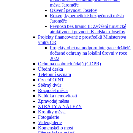
města Jaroměře
Oživení pevnosti Josefov
Rozvoj kybernetické bezpečnosti města
Jaroměře
Pevnosti bez hranic II: Zvýšení turistické
atraktivnosti pevnosti Kladsko a Josefov
Projekty financované z prostředků Ministerstva
vnitra ČR
Projekty obcí na podporu integrace držitelů
dočasné ochrany na lokální úrovni v roce
2022
Ochrana osobních údajů (GDPR)
Úřední deska
Telefonní seznam
CzechPOINT
Sběrný dvůr
Rozpočet města
Nabídka nemovitostí
Zpravodaj města
ZTRÁTY A NÁLEZY
Kroniky města
Fotogalerie
Videogalerie
Komenského most