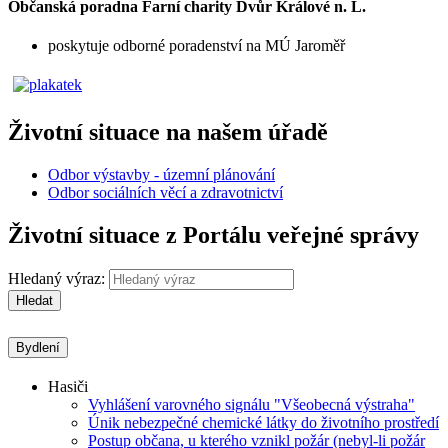
Občanská poradna Farní charity Dvůr Králové n. L.
poskytuje odborné poradenství na MÚ Jaroměř
Životní situace na našem úřadě
Odbor výstavby - územní plánování
Odbor sociálních věcí a zdravotnictví
Životní situace z Portálu veřejné správy
Hledaný výraz:
Hledat
Bydlení
Hasiči
Vyhlášení varovného signálu "Všeobecná výstraha"
Únik nebezpečné chemické látky do životního prostředí
Postup občana, u kterého vznikl požár (nebyl-li požár