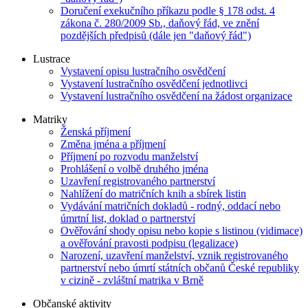
Doručení exekučního příkazu podle § 178 odst. 4
zákona č. 280/2009 Sb., daňový řád, ve znění
pozdějších předpisů (dále jen "daňový řád")
Lustrace
Vystavení opisu lustračního osvědčení
Vystavení lustračního osvědčení jednotlivci
Vystavení lustračního osvědčení na žádost organizace
Matriky
Ženská příjmení
Změna jména a příjmení
Příjmení po rozvodu manželství
Prohlášení o volbě druhého jména
Uzavření registrovaného partnerství
Nahlížení do matričních knih a sbírek listin
Vydávání matričních dokladů - rodný, oddací nebo
úmrtní list, doklad o partnerství
Ověřování shody opisu nebo kopie s listinou (vidimace)
a ověřování pravosti podpisu (legalizace)
Narození, uzavření manželství, vznik registrovaného
partnerství nebo úmrtí státních občanů České republiky
v cizině - zvláštní matrika v Brně
Občanské aktivity