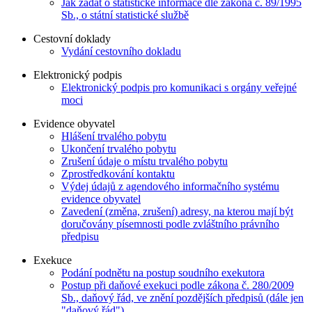
Jak žádat o statistické informace dle zákona č. 89/1995
Sb., o státní statistické službě
Cestovní doklady
Vydání cestovního dokladu
Elektronický podpis
Elektronický podpis pro komunikaci s orgány veřejné
moci
Evidence obyvatel
Hlášení trvalého pobytu
Ukončení trvalého pobytu
Zrušení údaje o místu trvalého pobytu
Zprostředkování kontaktu
Výdej údajů z agendového informačního systému
evidence obyvatel
Zavedení (změna, zrušení) adresy, na kterou mají být
doručovány písemnosti podle zvláštního právního
předpisu
Exekuce
Podání podnětu na postup soudního exekutora
Postup při daňové exekuci podle zákona č. 280/2009
Sb., daňový řád, ve znění pozdějších předpisů (dále jen
"daňový řád")