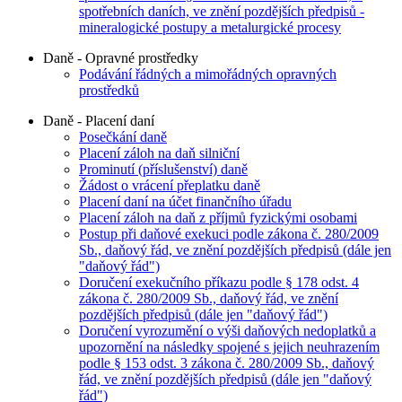
spotřebních daních, ve znění pozdějších předpisů -
mineralogické postupy a metalurgické procesy
Daně - Opravné prostředky
Podávání řádných a mimořádných opravných
prostředků
Daně - Placení daní
Posečkání daně
Placení záloh na daň silniční
Prominutí (příslušenství) daně
Žádost o vrácení přeplatku daně
Placení daní na účet finančního úřadu
Placení záloh na daň z příjmů fyzickými osobami
Postup při daňové exekuci podle zákona č. 280/2009
Sb., daňový řád, ve znění pozdějších předpisů (dále jen
"daňový řád")
Doručení exekučního příkazu podle § 178 odst. 4
zákona č. 280/2009 Sb., daňový řád, ve znění
pozdějších předpisů (dále jen "daňový řád")
Doručení vyrozumění o výši daňových nedoplatků a
upozornění na následky spojené s jejich neuhrazením
podle § 153 odst. 3 zákona č. 280/2009 Sb., daňový
řád, ve znění pozdějších předpisů (dále jen "daňový
řád")