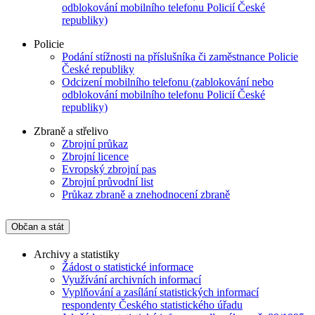
odblokování mobilního telefonu Policií České
republiky)
Policie
Podání stížnosti na příslušníka či zaměstnance Policie
České republiky
Odcizení mobilního telefonu (zablokování nebo
odblokování mobilního telefonu Policií České
republiky)
Zbraně a střelivo
Zbrojní průkaz
Zbrojní licence
Evropský zbrojní pas
Zbrojní průvodní list
Průkaz zbraně a znehodnocení zbraně
Občan a stát
Archivy a statistiky
Žádost o statistické informace
Využívání archivních informací
Vyplňování a zasílání statistických informací
respondenty Českého statistického úřadu