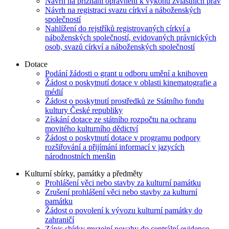
Návrh na přiznání oprávnění k výkonu zvláštních práv
Návrh na registraci svazu církví a náboženských
společností
Nahlížení do rejstříků registrovaných církví a
náboženských společností, evidovaných právnických
osob, svazů církví a náboženských společností
Dotace
Podání žádosti o grant u odboru umění a knihoven
Žádost o poskytnutí dotace v oblasti kinematografie a
médií
Žádost o poskytnutí prostředků ze Státního fondu
kultury České republiky
Získání dotace ze státního rozpočtu na ochranu
movitého kulturního dědictví
Žádost o poskytnutí dotace v programu podpory
rozšiřování a přijímání informací v jazycích
národnostních menšin
Kulturní sbírky, památky a předměty
Prohlášení věci nebo stavby za kulturní památku
Zrušení prohlášení věci nebo stavby za kulturní
památku
Žádost o povolení k vývozu kulturní památky do
zahraničí
Zápis sbírky muzejní povahy do centrální evidence