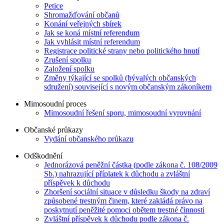
Petice
Shromažďování občanů
Konání veřejných sbírek
Jak se koná místní referendum
Jak vyhlásit místní referendum
Registrace politické strany nebo politického hnutí
Zrušení spolku
Založení spolku
Změny týkající se spolků (bývalých občanských
sdružení) související s novým občanským zákoníkem
Mimosoudní proces
Mimosoudní řešení sporu, mimosoudní vyrovnání
Občanské průkazy
Vydání občanského průkazu
Odškodnění
Jednorázová peněžní částka (podle zákona č. 108/2009
Sb.) nahrazující příplatek k důchodu a zvláštní
příspěvek k důchodu
Zhoršení sociální situace v důsledku škody na zdraví
způsobené trestným činem, které zakládá právo na
poskytnutí peněžité pomoci obětem trestné činnosti
Zvláštní příspěvek k důchodu podle zákona č.