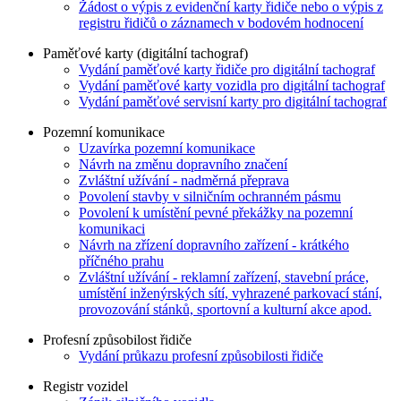
Žádost o výpis z evidenční karty řidiče nebo o výpis z
registru řidičů o záznamech v bodovém hodnocení
Paměťové karty (digitální tachograf)
Vydání paměťové karty řidiče pro digitální tachograf
Vydání paměťové karty vozidla pro digitální tachograf
Vydání paměťové servisní karty pro digitální tachograf
Pozemní komunikace
Uzavírka pozemní komunikace
Návrh na změnu dopravního značení
Zvláštní užívání - nadměrná přeprava
Povolení stavby v silničním ochranném pásmu
Povolení k umístění pevné překážky na pozemní
komunikaci
Návrh na zřízení dopravního zařízení - krátkého
příčného prahu
Zvláštní užívání - reklamní zařízení, stavební práce,
umístění inženýrských sítí, vyhrazené parkovací stání,
provozování stánků, sportovní a kulturní akce apod.
Profesní způsobilost řidiče
Vydání průkazu profesní způsobilosti řidiče
Registr vozidel