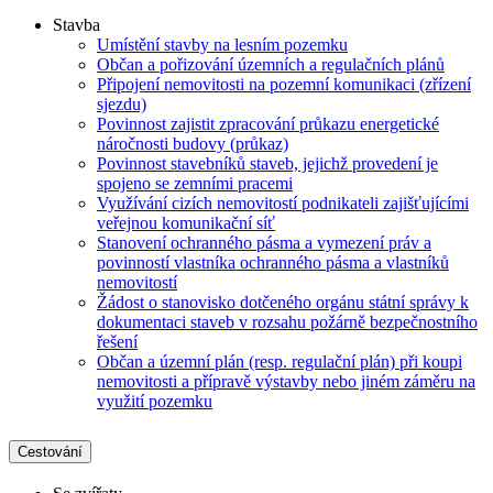
Stavba
Umístění stavby na lesním pozemku
Občan a pořizování územních a regulačních plánů
Připojení nemovitosti na pozemní komunikaci (zřízení
sjezdu)
Povinnost zajistit zpracování průkazu energetické
náročnosti budovy (průkaz)
Povinnost stavebníků staveb, jejichž provedení je
spojeno se zemními pracemi
Využívání cizích nemovitostí podnikateli zajišťujícími
veřejnou komunikační síť
Stanovení ochranného pásma a vymezení práv a
povinností vlastníka ochranného pásma a vlastníků
nemovitostí
Žádost o stanovisko dotčeného orgánu státní správy k
dokumentaci staveb v rozsahu požárně bezpečnostního
řešení
Občan a územní plán (resp. regulační plán) při koupi
nemovitosti a přípravě výstavby nebo jiném záměru na
využití pozemku
Cestování