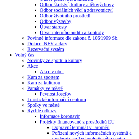
Odbor školství, kultury a tělovýchovy
Odbor sociálních věcí a zdravotnictví
Odbor životního prostředí
Odbor výstavby
Útvar starosty
Útvar interního auditu a kontroly
Povinné informace dle zákona č. 106⁄1999 Sb.
Dotace, NFV a dary
Rezervační systém
Volný čas
Novinky ze sportu a kultury
Akce
Akce v obci
Kam za sportem
Kam za kulturou
Památky ve městě
Pevnost Josefov
Turistické informační centrum
Spolky ve městě
Rychlé odkazy
Informace koronavir
Projekty financované z prostředků EU
Dopravní terminál v Jaroměři
Pořízení nových informačních systémů a
modernizace Technologického centra