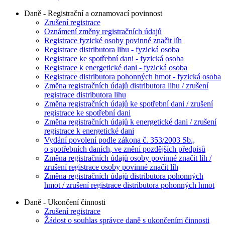
Daně - Registrační a oznamovací povinnost
Zrušení registrace
Oznámení změny registračních údajů
Registrace fyzické osoby povinné značit líh
Registrace distributora lihu - fyzická osoba
Registrace ke spotřební dani - fyzická osoba
Registrace k energetické dani - fyzická osoba
Registrace distributora pohonných hmot - fyzická osoba
Změna registračních údajů distributora lihu / zrušení
registrace distributora lihu
Změna registračních údajů ke spotřební dani / zrušení
registrace ke spotřební dani
Změna registračních údajů k energetické dani / zrušení
registrace k energetické dani
Vydání povolení podle zákona č. 353/2003 Sb.,
o spotřebních daních, ve znění pozdějších předpisů
Změna registračních údajů osoby povinné značit líh /
zrušení registrace osoby povinné značit líh
Změna registračních údajů distributora pohonných
hmot / zrušení registrace distributora pohonných hmot
Daně - Ukončení činnosti
Zrušení registrace
Žádost o souhlas správce daně s ukončením činnosti