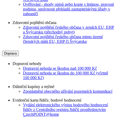
Ověřování - shody opisů nebo kopie s listinou, pravosti
podpisu, správnosti překladů zastupitelskými úřady v
zahraničí
Zdravotní pojištění občana
Zdravotní pojištění českého občana v zemích EU, EHP
a Švýcarsku (přechodný pobyt)
Zdravotní pojištění českého občana mimo území
členských států EU, EHP či Švýcarska
Doprava
Dopravní nehody
Dopravní nehoda se škodou nad 100 000 Kč
Dopravní nehoda se škodou do 100 000 Kč (včetně
100 000 Kč)
Dálniční kupóny a mýtné
Zpoplatnění obecného užívání pozemních komunikací
Evidenční karta řidiče, bodové hodnocení
Vydání elektronického výpisu bodového hodnocení
řidiče z Centrálního registru řidičů prostřednictvím
CzechPOINT@home