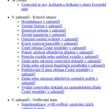
Se zvířaty
Cestování se psy, kočkami a fretkami v rámci Evropské
unie
V zahraničí - Krizové situace
Hospitalizace v zahraničí
Trestná činnost v zahraničí
Dopravní nehoda v zahraničí
Živelní katastrofa v zahraničí
Omezení osobní svobody v zahraničí
Krach cestovní kanceláře v zahraničí
Úmrtí občana České republiky v zahraničí
Pokuty uložené příslušným úřadem v zahraničí
Porucha vozidla nebo zadržení vozidla v zahraničí
Ztráta nebo odcizení cestovních dokladů v zahraničí
Ztráta nebo odcizení finančních prostředků v zahraničí
Pohřešování či únos občana České republiky v
zahraničí
Ztráta nebo odcizení důležitých osobních potřeb v
zahraničí
Vydání cestovního dokladu na zastupitelském úřadu
České republiky v zahraničí
V zahraničí - Ověřování listin
Superlegalizace, vyšší ověření, uznávání cizích
veřejných listin