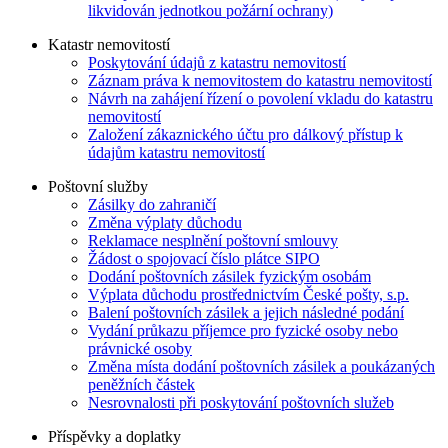
likvidován jednotkou požární ochrany)
Katastr nemovitostí
Poskytování údajů z katastru nemovitostí
Záznam práva k nemovitostem do katastru nemovitostí
Návrh na zahájení řízení o povolení vkladu do katastru
nemovitostí
Založení zákaznického účtu pro dálkový přístup k
údajům katastru nemovitostí
Poštovní služby
Zásilky do zahraničí
Změna výplaty důchodu
Reklamace nesplnění poštovní smlouvy
Žádost o spojovací číslo plátce SIPO
Dodání poštovních zásilek fyzickým osobám
Výplata důchodu prostřednictvím České pošty, s.p.
Balení poštovních zásilek a jejich následné podání
Vydání průkazu příjemce pro fyzické osoby nebo
právnické osoby
Změna místa dodání poštovních zásilek a poukázaných
peněžních částek
Nesrovnalosti při poskytování poštovních služeb
Příspěvky a doplatky