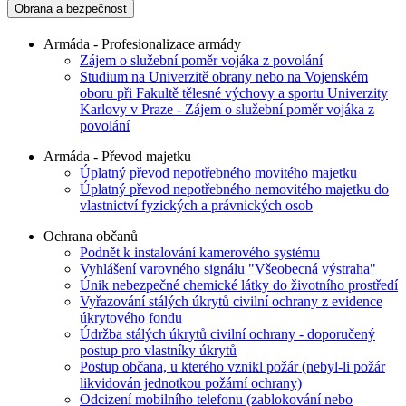
Obrana a bezpečnost
Armáda - Profesionalizace armády
Zájem o služební poměr vojáka z povolání
Studium na Univerzitě obrany nebo na Vojenském
oboru při Fakultě tělesné výchovy a sportu Univerzity
Karlovy v Praze - Zájem o služební poměr vojáka z
povolání
Armáda - Převod majetku
Úplatný převod nepotřebného movitého majetku
Úplatný převod nepotřebného nemovitého majetku do
vlastnictví fyzických a právnických osob
Ochrana občanů
Podnět k instalování kamerového systému
Vyhlášení varovného signálu "Všeobecná výstraha"
Únik nebezpečné chemické látky do životního prostředí
Vyřazování stálých úkrytů civilní ochrany z evidence
úkrytového fondu
Údržba stálých úkrytů civilní ochrany - doporučený
postup pro vlastníky úkrytů
Postup občana, u kterého vznikl požár (nebyl-li požár
likvidován jednotkou požární ochrany)
Odcizení mobilního telefonu (zablokování nebo