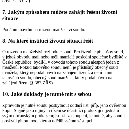
odst. 2 a 3 OZ).
7. Jakým způsobem můžete zahájit řešení životní
situace
Podáním návrhu na rozvod manželství soudu.
8. Na které instituci životní situaci řešit
O rozvodu manželství rozhoduje soud. Pro řízení je příslušný soud,
v jehož obvodu mají nebo měli manželé poslední společné bydliště v
České republice, bydlí-li v obvodu tohoto soudu alespoň jeden z
manželů. Pokud takového soudu není, je příslušný obecný soud
manžela, který nepodal návrh na zahájení řízení, a není-li ani
takového soudu, obecný soud manžela, který podal návrh na
zahájení řízení (§ 383 ZŘS).
10. Jaké doklady je nutné mít s sebou
Zpravidla je nutné soudu poskytnout oddací list, příp. jeho ověřenou
kopii. Stejně jako u jiných řízení se účastníci prokazují u jednání
svým občanským průkazem; jsou-li zastoupeni, je nutné, aby soudu
poskytli plnou moc, kterou udělili svému zástupci.