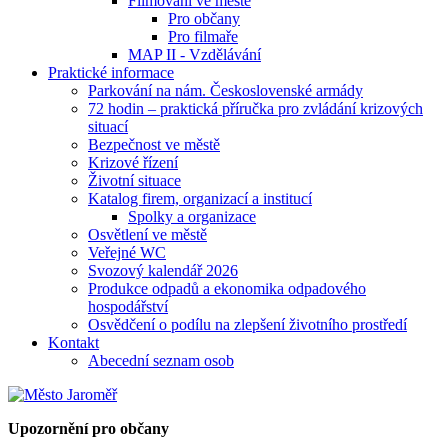
Filmování ve městě
Pro občany
Pro filmaře
MAP II - Vzdělávání
Praktické informace
Parkování na nám. Československé armády
72 hodin – praktická příručka pro zvládání krizových
situací
Bezpečnost ve městě
Krizové řízení
Životní situace
Katalog firem, organizací a institucí
Spolky a organizace
Osvětlení ve městě
Veřejné WC
Svozový kalendář 2026
Produkce odpadů a ekonomika odpadového
hospodářství
Osvědčení o podílu na zlepšení životního prostředí
Kontakt
Abecední seznam osob
Upozornění pro občany