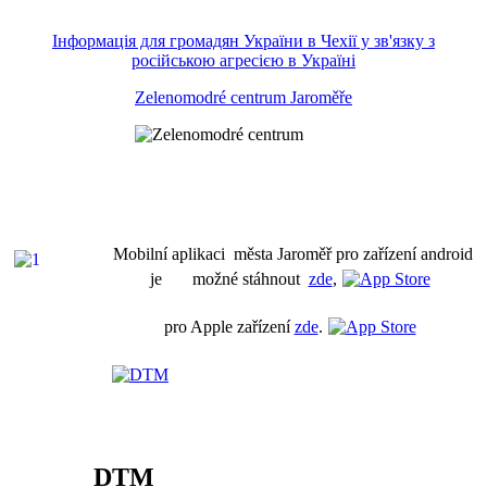
Інформація для громадян України в Чехії у зв'язку з
російською агресією в Україні
Zelenomodré centrum Jaroměře
Mobilní aplikaci města Jaroměř pro zařízení android
je možné stáhnout
zde
,
pro Apple zařízení
zde
.
DTM