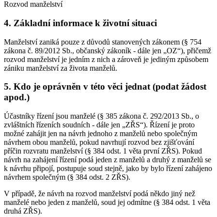
Rozvod manželství
4. Základní informace k životní situaci
Manželství zaniká pouze z důvodů stanovených zákonem (§ 754
zákona č. 89/2012 Sb., občanský zákoník - dále jen „OZ“), přičemž
rozvod manželství je jedním z nich a zároveň je jediným způsobem
zániku manželství za života manželů.
5. Kdo je oprávněn v této věci jednat (podat žádost
apod.)
Účastníky řízení jsou manželé (§ 385 zákona č. 292/2013 Sb., o
zvláštních řízeních soudních - dále jen „ZŘS“). Řízení je proto
možné zahájit jen na návrh jednoho z manželů nebo společným
návrhem obou manželů, pokud navrhují rozvod bez zjišťování
příčin rozvratu manželství (§ 384 odst. 1 věta první ZŘS). Pokud
návrh na zahájení řízení podá jeden z manželů a druhý z manželů se
k návrhu připojí, postupuje soud stejně, jako by bylo řízení zahájeno
návrhem společným (§ 384 odst. 2 ZŘS).
V případě, že návrh na rozvod manželství podá někdo jiný než
manželé nebo jeden z manželů, soud jej odmítne (§ 384 odst. 1 věta
druhá ZŘS).