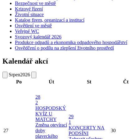
Bezpečnost ve městě
Krizové řízení
Životní situace
Katalog firem, organizací a institucí
Osvětlení ve městě
Veřejné WC
Svozový kalendář 2026
Produkce odpadů a ekonomika odpadového hospodářství
Osvědčení o podílu na zlepšení životního prostředí
Kalendář akcí
Srpen
2026
Po
Út
St
Čt
28
2
HOSPODSKÝ
KVÍZ U
29
MATCHY
1
Změna otevírací
KONCERTY NA
27
doby
30
PODSÍNI
plaveckého
Zobrazit všechny