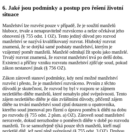
6. Jaké jsou podmínky a postup pro řešení životní
situace
Manželství lze rozvést pouze v případě, že je soužití manželů
hluboce, trvale a nenapravitelně rozvráceno a nelze očekávat jeho
obnovení (§ 755 odst. 1 OZ). Tento jediný důvod pro rozvod
manželství se nazývá kvalifikovaný rozvrat. Hluboký rozvrat
znamená, že se dotýká samé podstaty manželství, kterým je
vzájemný poměr manželů. Manželé odmítají žít spolu jako manželé.
Trvalý rozvrat znamená, že rozvrat manželství trvá po delší dobu.
Existenci a příčiny vzniku rozvratu manželství zjišťuje soud, pokud
zákon nestanoví jinak (§ 756 OZ).
Zákon zároveň stanoví podmínky, kdy není možné manželství
rozvést i přesto, že je manželství rozvráceno. Prvním z těchto
důvodů je skutečnost, že rozvod by byl v rozporu se zájmem
nezletilého dítěte manželů, které nenabylo plné svéprávnosti. Tento
zájem nezletilého dítěte je dán zvláštními důvody, přičemž zájem
dítěte na trvání manželství soud zjistí dotazem u opatrovníka,
kterého soud jmenoval pro řízení o úpravu poměru k dítěti na dobu
po rozvodu (§ 755 odst. 2 písm. a) OZ). Zároveň soud manželství
nerozvede, dokud nerozhodne o poměrech dítěte v době po rozvodu
manželů. To se samozřejmě týká pouze těch manželů, kteří mají
nezletilé dítě, jež není plně svéprávné (§ 755 odst. 3 OZ). Druhou