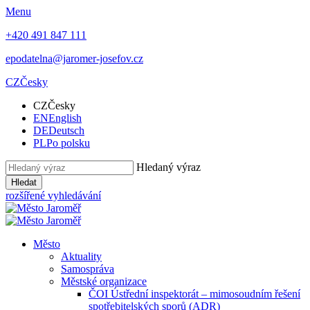
Menu
+420 491 847 111
epodatelna@jaromer-josefov.cz
CZ
Česky
CZ
Česky
EN
English
DE
Deutsch
PL
Po polsku
Hledaný výraz
Hledat
rozšířené vyhledávání
Město
Aktuality
Samospráva
Městské organizace
ČOI Ústřední inspektorát – mimosoudním řešení
spotřebitelských sporů (ADR)