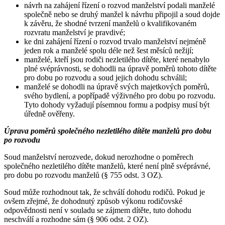
návrh na zahájení řízení o rozvod manželství podali manželé
společně nebo se druhý manžel k návrhu připojil a soud dojde
k závěru, že shodné tvrzení manželů o kvalifikovaném
rozvratu manželství je pravdivé;
ke dni zahájení řízení o rozvod trvalo manželství nejméně
jeden rok a manželé spolu déle než šest měsíců nežijí;
manželé, kteří jsou rodiči nezletilého dítěte, které nenabylo
plné svéprávnosti, se dohodli na úpravě poměrů tohoto dítěte
pro dobu po rozvodu a soud jejich dohodu schválil;
manželé se dohodli na úpravě svých majetkových poměrů,
svého bydlení, a popřípadě výživného pro dobu po rozvodu.
Tyto dohody vyžadují písemnou formu a podpisy musí být
úředně ověřeny.
Úprava poměrů společného nezletilého dítěte manželů pro dobu
po rozvodu
Soud manželství nerozvede, dokud nerozhodne o poměrech
společného nezletilého dítěte manželů, které není plně svéprávné,
pro dobu po rozvodu manželů (§ 755 odst. 3 OZ).
Soud může rozhodnout tak, že schválí dohodu rodičů. Pokud je
ovšem zřejmé, že dohodnutý způsob výkonu rodičovské
odpovědnosti není v souladu se zájmem dítěte, tuto dohodu
neschválí a rozhodne sám (§ 906 odst. 2 OZ).