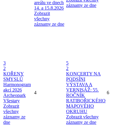
areálu ve dnech
záznamy ze dne
14. a 15.8.2026
Zobrazit
všechny
záznamy ze dne
3
5
2
2
KOŘENY
KONCERTY NA
SMYSLŮ
PODSÍNI
Harmonogram
VÝSTAVA A
akcí 2026
VERNISÁŽ: 55.
4
6
Archeopark
ROČNÍK
Všestary
RATIBOŘICKÉHO
Zobrazit
MAPOVÉHO
všechny
OKRUHU
záznamy ze
Zobrazit všechny
dne
záznamy ze dne