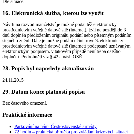
Dle situace.
16. Elektronická služba, kterou lze využít
Návrh na rozvod manželství je možné podat též elektronicky
prostřednictvím veřejné datové sítě (internet), je-li nejpozději do 3
dnů doplněn předložením originálu podání nebo písemným podáním
stejného znění. Dále je možné podání učinit rovněž elektronicky
prostřednictvím veřejné datové sítě (internet) podepsané uznávaným
elektronickým podpisem, v takovém případě není třeba dalšího
doplnění. Podrobněji viz § 42 a násl. OSŘ.
28. Popis byl naposledy aktualizován
24.11.2015
29. Datum konce platnosti popisu
Bez časového omezení.
Praktické informace
Parkování na nám. Československé armády
72 hodin – praktická příručka pro zvládání krizových situací