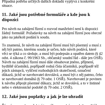
Případná potřeba určitých dalších dokladů vyplývá z konkrétní
situace.
11. Jaké jsou potřebné formuláře a kde jsou k
dispozici
Pro návrh na zahájení řízení o rozvod manželství není k dispozici
žádný formulář. Požadavky na návrh na zahájení řízení jsou obecné
jako na jakékoli podání k soudu.
To znamená, že návrh na zahájení řízení musí být písemný a musí z
něj být patrno, kterému soudu je určen, kdo návrh podává, které
věci se týká a co sleduje, a musí být podepsán a opatřen datem (§ 42
odst. 4 zákona č. 99/1963 Sb., občanský soudní řád - dále jen OSŘ).
Návrh na zahájení řízení musí dále obsahovat jméno, příjmení,
bydliště účastníků, popřípadě rodná čísla účastníků, popřípadě též
jejich zástupců, vylíčení rozhodujících skutečností, označení
důkazů, jichž se navrhovatel dovolává, a musí být z něj patrno, čeho
se navrhovatel domáhá (§ 79 odst. 1 OSŘ). Navrhovatel je povinen
k návrhu připojit písemné důkazy, jichž se dovolává, a to v listinné
nebo v elektronické podobě (§ 79 odst. 2 OSŘ).
12. Jaké jsou poplatky a jak je lze uhradit