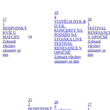
19
4
17
20
VOJTĚCH DYK &
1
1
D.Y.K.
HOSPODSKÝ
FESTIVAL
KONCERTY NA
KVÍZ U
RENESANC
PODSÍNI
NA
MATCHY
18
V OPOČNĚ
STOJÁKA LIVE
Zobrazit
Zobrazit
FESTIVAL
všechny
všechny
RENESANCE V
záznamy ze
záznamy ze
OPOČNĚ
dne
dne
Zobrazit všechny
záznamy ze dne
25
26
2
27
3
HOSPODSKÝ
1