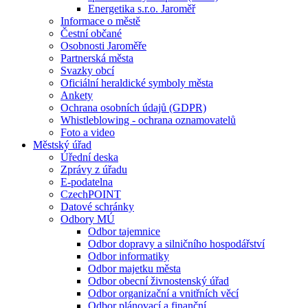
Energetika s.r.o. Jaroměř
Informace o městě
Čestní občané
Osobnosti Jaroměře
Partnerská města
Svazky obcí
Oficiální heraldické symboly města
Ankety
Ochrana osobních údajů (GDPR)
Whistleblowing - ochrana oznamovatelů
Foto a video
Městský úřad
Úřední deska
Zprávy z úřadu
E-podatelna
CzechPOINT
Datové schránky
Odbory MÚ
Odbor tajemnice
Odbor dopravy a silničního hospodářství
Odbor informatiky
Odbor majetku města
Odbor obecní živnostenský úřad
Odbor organizační a vnitřních věcí
Odbor plánovací a finanční