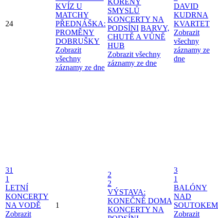
KOŘENY
KVÍZ U
DAVID
SMYSLŮ
MATCHY
KUDRNA
KONCERTY NA
24
PŘEDNÁŠKA:
KVARTET
PODSÍNI
BARVY,
PROMĚNY
Zobrazit
CHUTĚ A VŮNĚ
DOBRUŠKY
všechny
HUB
Zobrazit
záznamy ze
Zobrazit všechny
všechny
dne
záznamy ze dne
záznamy ze dne
31
3
2
1
1
2
LETNÍ
BALÓNY
VÝSTAVA:
KONCERTY
NAD
KONEČNĚ DOMA
NA VODĚ
1
SOUTOKEM
KONCERTY NA
Zobrazit
Zobrazit