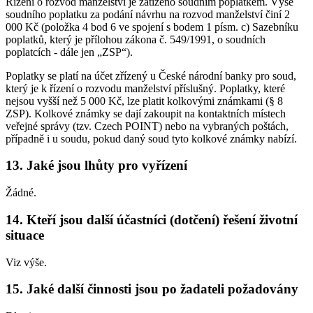
Řízení o rozvod manželství je zatíženo soudním poplatkem. Výše
soudního poplatku za podání návrhu na rozvod manželství činí 2
000 Kč (položka 4 bod 6 ve spojení s bodem 1 písm. c) Sazebníku
poplatků, který je přílohou zákona č. 549/1991, o soudních
poplatcích - dále jen „ZSP“).
Poplatky se platí na účet zřízený u České národní banky pro soud,
který je k řízení o rozvodu manželství příslušný. Poplatky, které
nejsou vyšší než 5 000 Kč, lze platit kolkovými známkami (§ 8
ZSP). Kolkové známky se dají zakoupit na kontaktních místech
veřejné správy (tzv. Czech POINT) nebo na vybraných poštách,
případně i u soudu, pokud daný soud tyto kolkové známky nabízí.
13. Jaké jsou lhůty pro vyřízení
Žádné.
14. Kteří jsou další účastníci (dotčení) řešení životní
situace
Viz výše.
15. Jaké další činnosti jsou po žadateli požadovány