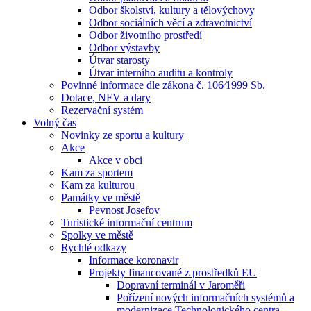
Odbor školství, kultury a tělovýchovy
Odbor sociálních věcí a zdravotnictví
Odbor životního prostředí
Odbor výstavby
Útvar starosty
Útvar interního auditu a kontroly
Povinné informace dle zákona č. 106⁄1999 Sb.
Dotace, NFV a dary
Rezervační systém
Volný čas
Novinky ze sportu a kultury
Akce
Akce v obci
Kam za sportem
Kam za kulturou
Památky ve městě
Pevnost Josefov
Turistické informační centrum
Spolky ve městě
Rychlé odkazy
Informace koronavir
Projekty financované z prostředků EU
Dopravní terminál v Jaroměři
Pořízení nových informačních systémů a
modernizace Technologického centra