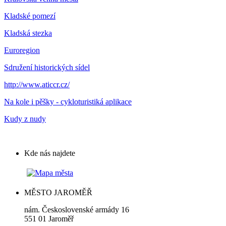
Kladské pomezí
Kladská stezka
Euroregion
Sdružení historických sídel
http://www.aticcr.cz/
Na kole i pěšky - cykloturistiká aplikace
Kudy z nudy
Kde nás najdete
MĚSTO JAROMĚŘ
nám. Československé armády 16
551 01 Jaroměř