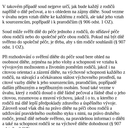
V takovém případě soud nejprve určí, jak bude každý z rodičů
napříště o dítě pečovat, a to s ohledem na zájmy dítěte. Soud vezme
v úvahu nejen vztah dítěte ke každému z rodičů, ale také jeho vztah
k sourozencům, popřípadě i k prarodičům (§ 906 odst. 1 OZ).
Soud může svěřit dítě do péče jednoho z rodičů, do střídavé péče
obou rodičů nebo do společné péče obou rodičů. Pokud má být dítě
svěřeno do společné péče, je třeba, aby s tím rodiče souhlasili (§ 907
odst. 1 OZ).
Při rozhodování o svěření dítěte do péče soud bere ohled na
osobnost dítěte, zejména na jeho vlohy a schopnosti ve vztahu k
vývojovým možnostem a životním poměrům rodičů, jakož i na
citovou orientaci a zázemí dítěte, na výchovné schopnosti každého z
rodičů, na stávající a očekávanou stálost výchovného prostředí, na
citové vazby dítěte k jeho sourozencům, prarodičům, popřípadě
dalším příbuzným a nepříbuzným osobám. Soud také vezme v
úvahu, který z rodičů dosud o dítě řádně pečoval a řádně dbal o jeho
citovou, rozumovou a mravní výchovu, jakož i o to, u kterého z
rodičů má dítě lepší předpoklady zdravého a úspěšného vývoje.
Zároveň soud však dbá na právo dítěte na péči obou rodičů a
udržování pravidelného osobního styku s nimi, na právo druhého
rodiče, jemuž dítě nebude svěřeno, na pravidelnou informaci o dítěti
a také na schopnost rodičů se na výchově dítěte dohodnout (§ 907