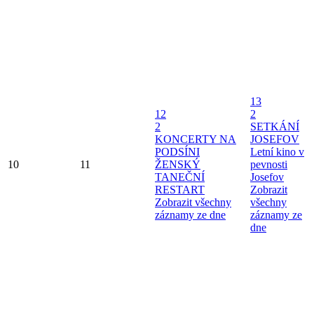
13
12
2
2
SETKÁNÍ
KONCERTY NA
JOSEFOV
PODSÍNI
Letní kino v
10
11
ŽENSKÝ
pevnosti
TANEČNÍ
Josefov
RESTART
Zobrazit
Zobrazit všechny
všechny
záznamy ze dne
záznamy ze
dne