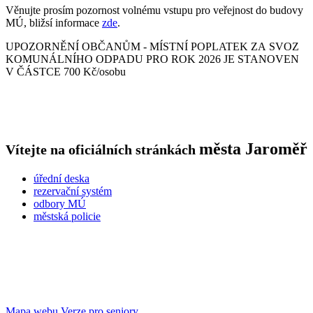
Věnujte prosím pozornost volnému vstupu pro veřejnost do budovy
MÚ, bližsí informace
zde
.
UPOZORNĚNÍ OBČANŮM - MÍSTNÍ POPLATEK ZA SVOZ
KOMUNÁLNÍHO ODPADU PRO ROK 2026 JE STANOVEN
V ČÁSTCE 700 Kč/osobu
města
Jaroměř
Vítejte na oficiálních stránkách
úřední deska
rezervační systém
odbory MÚ
městská policie
Mapa webu
Verze pro seniory