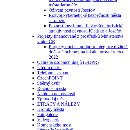
města Jaroměře
Oživení pevnosti Josefov
Rozvoj kybernetické bezpečnosti města
Jaroměře
Pevnosti bez hranic II: Zvýšení turistické
atraktivnosti pevnosti Kladsko a Josefov
Projekty financované z prostředků Ministerstva
vnitra ČR
Projekty obcí na podporu integrace držitelů
dočasné ochrany na lokální úrovni v roce
2022
Ochrana osobních údajů (GDPR)
Úřední deska
Telefonní seznam
CzechPOINT
Sběrný dvůr
Rozpočet města
Nabídka nemovitostí
Zpravodaj města
ZTRÁTY A NÁLEZY
Kroniky města
Fotogalerie
Videogalerie
Komenského most