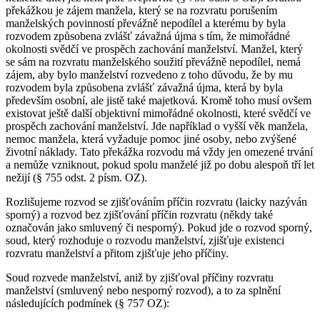
překážkou je zájem manžela, který se na rozvratu porušením
manželských povinností převážně nepodílel a kterému by byla
rozvodem způsobena zvlášť závažná újma s tím, že mimořádné
okolnosti svědčí ve prospěch zachování manželství. Manžel, který
se sám na rozvratu manželského soužití převážně nepodílel, nemá
zájem, aby bylo manželství rozvedeno z toho důvodu, že by mu
rozvodem byla způsobena zvlášť závažná újma, která by byla
především osobní, ale jistě také majetková. Kromě toho musí ovšem
existovat ještě další objektivní mimořádné okolnosti, které svědčí ve
prospěch zachování manželství. Jde například o vyšší věk manžela,
nemoc manžela, která vyžaduje pomoc jiné osoby, nebo zvýšené
životní náklady. Tato překážka rozvodu má vždy jen omezené trvání
a nemůže vzniknout, pokud spolu manželé již po dobu alespoň tří let
nežijí (§ 755 odst. 2 písm. OZ).
Rozlišujeme rozvod se zjišťováním příčin rozvratu (laicky nazýván
sporný) a rozvod bez zjišťování příčin rozvratu (někdy také
označován jako smluvený či nesporný). Pokud jde o rozvod sporný,
soud, který rozhoduje o rozvodu manželství, zjišťuje existenci
rozvratu manželství a přitom zjišťuje jeho příčiny.
Soud rozvede manželství, aniž by zjišťoval příčiny rozvratu
manželství (smluvený nebo nesporný rozvod), a to za splnění
následujících podmínek (§ 757 OZ):