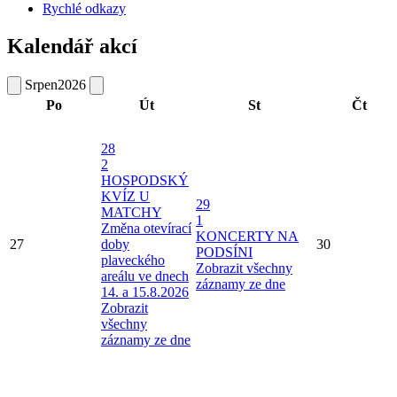
Rychlé odkazy
Kalendář akcí
Srpen
2026
Po
Út
St
Čt
28
2
HOSPODSKÝ
KVÍZ U
29
MATCHY
1
Změna otevírací
KONCERTY NA
27
doby
30
PODSÍNI
plaveckého
Zobrazit všechny
areálu ve dnech
záznamy ze dne
14. a 15.8.2026
Zobrazit
všechny
záznamy ze dne