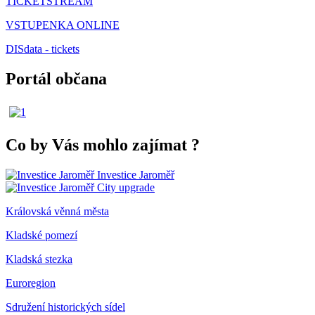
TICKETSTREAM
VSTUPENKA ONLINE
DISdata - tickets
Portál občana
Co by Vás mohlo zajímat
?
Investice Jaroměř
City upgrade
Královská věnná města
Kladské pomezí
Kladská stezka
Euroregion
Sdružení historických sídel