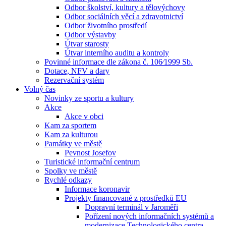
Odbor školství, kultury a tělovýchovy
Odbor sociálních věcí a zdravotnictví
Odbor životního prostředí
Odbor výstavby
Útvar starosty
Útvar interního auditu a kontroly
Povinné informace dle zákona č. 106⁄1999 Sb.
Dotace, NFV a dary
Rezervační systém
Volný čas
Novinky ze sportu a kultury
Akce
Akce v obci
Kam za sportem
Kam za kulturou
Památky ve městě
Pevnost Josefov
Turistické informační centrum
Spolky ve městě
Rychlé odkazy
Informace koronavir
Projekty financované z prostředků EU
Dopravní terminál v Jaroměři
Pořízení nových informačních systémů a
modernizace Technologického centra