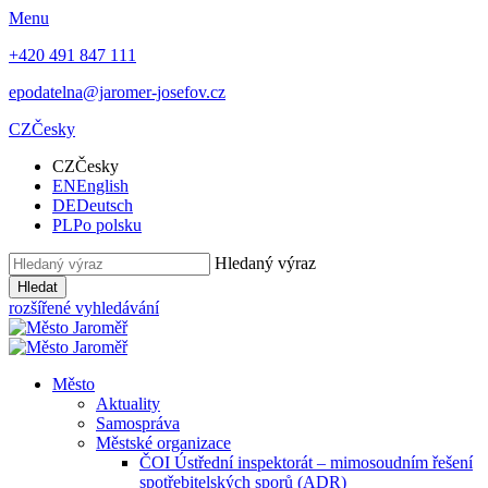
Menu
+420 491 847 111
epodatelna@jaromer-josefov.cz
CZ
Česky
CZ
Česky
EN
English
DE
Deutsch
PL
Po polsku
Hledaný výraz
Hledat
rozšířené vyhledávání
Město
Aktuality
Samospráva
Městské organizace
ČOI Ústřední inspektorát – mimosoudním řešení
spotřebitelských sporů (ADR)