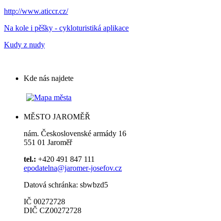
http://www.aticcr.cz/
Na kole i pěšky - cykloturistiká aplikace
Kudy z nudy
Kde nás najdete
MĚSTO JAROMĚŘ
nám. Československé armády 16
551 01 Jaroměř
tel.:
+420 491 847 111
epodatelna@jaromer-josefov.cz
Datová schránka: sbwbzd5
IČ 00272728
DIČ CZ00272728