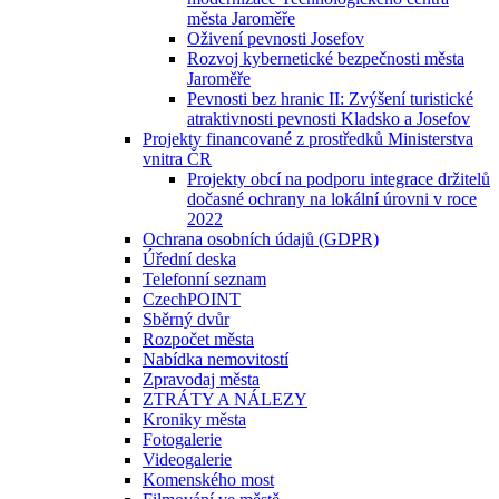
města Jaroměře
Oživení pevnosti Josefov
Rozvoj kybernetické bezpečnosti města
Jaroměře
Pevnosti bez hranic II: Zvýšení turistické
atraktivnosti pevnosti Kladsko a Josefov
Projekty financované z prostředků Ministerstva
vnitra ČR
Projekty obcí na podporu integrace držitelů
dočasné ochrany na lokální úrovni v roce
2022
Ochrana osobních údajů (GDPR)
Úřední deska
Telefonní seznam
CzechPOINT
Sběrný dvůr
Rozpočet města
Nabídka nemovitostí
Zpravodaj města
ZTRÁTY A NÁLEZY
Kroniky města
Fotogalerie
Videogalerie
Komenského most