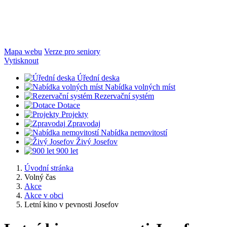
Mapa webu
Verze pro seniory
Vytisknout
Úřední deska
Nabídka volných míst
Rezervační systém
Dotace
Projekty
Zpravodaj
Nabídka nemovitostí
Živý Josefov
900 let
Úvodní stránka
Volný čas
Akce
Akce v obci
Letní kino v pevnosti Josefov