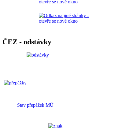
ČEZ - odstávky
Stav přepážek MÚ