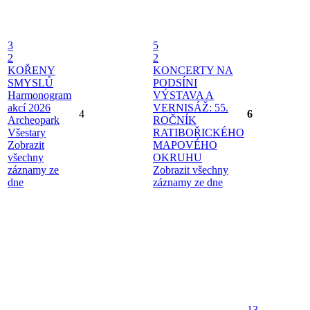
3
5
2
2
KOŘENY
KONCERTY NA
SMYSLŮ
PODSÍNI
Harmonogram
VÝSTAVA A
akcí 2026
VERNISÁŽ: 55.
4
6
Archeopark
ROČNÍK
Všestary
RATIBOŘICKÉHO
Zobrazit
MAPOVÉHO
všechny
OKRUHU
záznamy ze
Zobrazit všechny
dne
záznamy ze dne
13