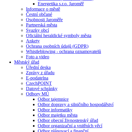
Energetika s.r.o. Jaroměř
Informace o městě
Čestní občané
Osobnosti Jaroměře
Partnerská města
Svazky obcí
Oficiální heraldické symboly města
Ankety
Ochrana osobních údajů (GDPR)
Whistleblowing - ochrana oznamovatelů
Foto a video
Městský úřad
Úřední deska
Zprávy z úřadu
E-podatelna
CzechPOINT
Datové schránky
Odbory MÚ
Odbor tajemnice
Odbor dopravy a silničního hospodářství
Odbor informatiky
Odbor majetku města
Odbor obecní živnostenský úřad
Odbor organizační a vnitřních věcí
Odbor plánovací a finanční