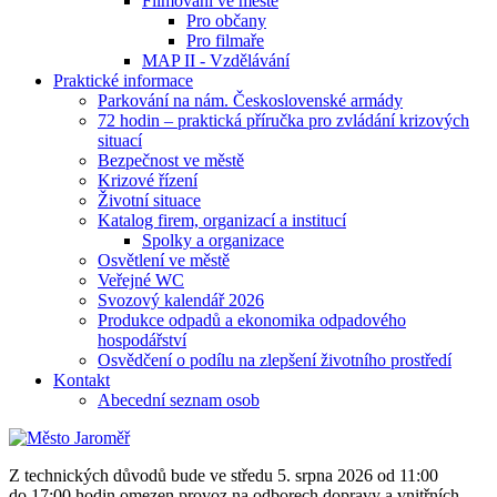
Filmování ve městě
Pro občany
Pro filmaře
MAP II - Vzdělávání
Praktické informace
Parkování na nám. Československé armády
72 hodin – praktická příručka pro zvládání krizových
situací
Bezpečnost ve městě
Krizové řízení
Životní situace
Katalog firem, organizací a institucí
Spolky a organizace
Osvětlení ve městě
Veřejné WC
Svozový kalendář 2026
Produkce odpadů a ekonomika odpadového
hospodářství
Osvědčení o podílu na zlepšení životního prostředí
Kontakt
Abecední seznam osob
Z technických důvodů bude ve středu 5. srpna 2026 od 11:00
do 17:00 hodin omezen provoz na odborech dopravy a vnitřních