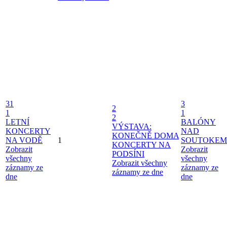
31
3
2
1
1
2
LETNÍ
BALÓNY
VÝSTAVA:
KONCERTY
NAD
KONEČNĚ DOMA
NA VODĚ
1
SOUTOKEM
KONCERTY NA
Zobrazit
Zobrazit
PODSÍNI
všechny
všechny
Zobrazit všechny
záznamy ze
záznamy ze
záznamy ze dne
dne
dne