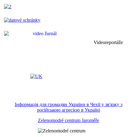
Videoreportáže
Інформація для громадян України в Чехії у зв'язку з
російською агресією в Україні
Zelenomodré centrum Jaroměře