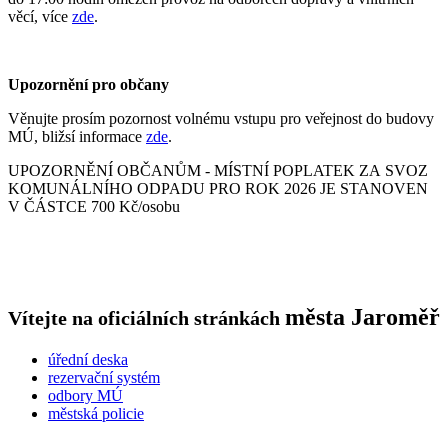
věcí, více
zde
.
Upozornění pro občany
Věnujte prosím pozornost volnému vstupu pro veřejnost do budovy
MÚ, bližsí informace
zde
.
UPOZORNĚNÍ OBČANŮM - MÍSTNÍ POPLATEK ZA SVOZ
KOMUNÁLNÍHO ODPADU PRO ROK 2026 JE STANOVEN
V ČÁSTCE 700 Kč/osobu
města
Jaroměř
Vítejte na oficiálních stránkách
úřední deska
rezervační systém
odbory MÚ
městská policie