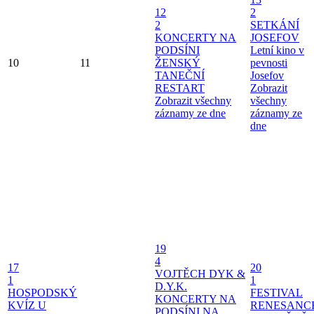
12
2
2
SETKÁNÍ
KONCERTY NA
JOSEFOV
PODSÍNI
Letní kino v
10
11
ŽENSKÝ
pevnosti
TANEČNÍ
Josefov
RESTART
Zobrazit
Zobrazit všechny
všechny
záznamy ze dne
záznamy ze
dne
19
4
17
20
VOJTĚCH DYK &
1
1
D.Y.K.
HOSPODSKÝ
FESTIVAL
KONCERTY NA
KVÍZ U
RENESANC
PODSÍNI
NA