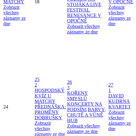
MATCHY
18
V OPOČNĚ
STOJÁKA LIVE
Zobrazit
Zobrazit
FESTIVAL
všechny
všechny
RENESANCE V
záznamy ze
záznamy ze
OPOČNĚ
dne
dne
Zobrazit všechny
záznamy ze dne
25
26
2
27
3
HOSPODSKÝ
1
KOŘENY
KVÍZ U
DAVID
SMYSLŮ
MATCHY
KUDRNA
KONCERTY NA
24
PŘEDNÁŠKA:
KVARTET
PODSÍNI
BARVY,
PROMĚNY
Zobrazit
CHUTĚ A VŮNĚ
DOBRUŠKY
všechny
HUB
Zobrazit
záznamy ze
Zobrazit všechny
všechny
dne
záznamy ze dne
záznamy ze dne