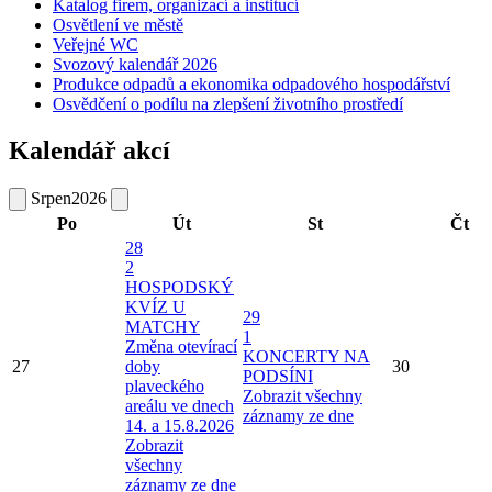
Katalog firem, organizací a institucí
Osvětlení ve městě
Veřejné WC
Svozový kalendář 2026
Produkce odpadů a ekonomika odpadového hospodářství
Osvědčení o podílu na zlepšení životního prostředí
Kalendář akcí
Srpen
2026
Po
Út
St
Čt
28
2
HOSPODSKÝ
KVÍZ U
29
MATCHY
1
Změna otevírací
KONCERTY NA
27
doby
30
PODSÍNI
plaveckého
Zobrazit všechny
areálu ve dnech
záznamy ze dne
14. a 15.8.2026
Zobrazit
všechny
záznamy ze dne