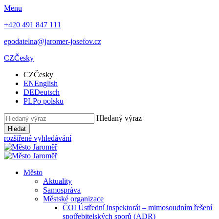
Menu
+420 491 847 111
epodatelna@jaromer-josefov.cz
CZ
Česky
CZ
Česky
EN
English
DE
Deutsch
PL
Po polsku
Hledaný výraz
Hledat
rozšířené vyhledávání
Město
Aktuality
Samospráva
Městské organizace
ČOI Ústřední inspektorát – mimosoudním řešení
spotřebitelských sporů (ADR)