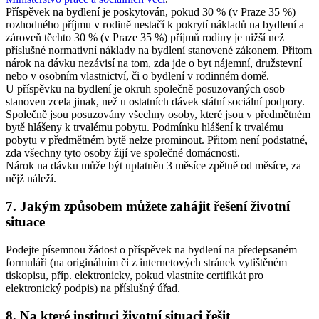
Příspěvek na bydlení je poskytován, pokud 30 % (v Praze 35 %)
rozhodného příjmu v rodině nestačí k pokrytí nákladů na bydlení a
zároveň těchto 30 % (v Praze 35 %) příjmů rodiny je nižší než
příslušné normativní náklady na bydlení stanovené zákonem. Přitom
nárok na dávku nezávisí na tom, zda jde o byt nájemní, družstevní
nebo v osobním vlastnictví, či o bydlení v rodinném domě.
U příspěvku na bydlení je okruh společně posuzovaných osob
stanoven zcela jinak, než u ostatních dávek státní sociální podpory.
Společně jsou posuzovány všechny osoby, které jsou v předmětném
bytě hlášeny k trvalému pobytu. Podmínku hlášení k trvalému
pobytu v předmětném bytě nelze prominout. Přitom není podstatné,
zda všechny tyto osoby žijí ve společné domácnosti.
Nárok na dávku může být uplatněn 3 měsíce zpětně od měsíce, za
nějž náleží.
7. Jakým způsobem můžete zahájit řešení životní
situace
Podejte písemnou žádost o příspěvek na bydlení na předepsaném
formuláři (na originálním či z internetových stránek vytištěném
tiskopisu, příp. elektronicky, pokud vlastníte certifikát pro
elektronický podpis) na příslušný úřad.
8. Na které instituci životní situaci řešit