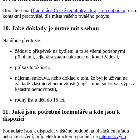
Obraťte se na
Úřad práce České republiky - krajskou pobočku
, resp.
kontaktní pracoviště, dle místa vašeho trvalého pobytu.
10. Jaké doklady je nutné mít s sebou
Na úřadě předložte:
žádost o příspěvek na bydlení, a to se všemi potřebnými
přílohami, jejichž seznam naleznete na konci žádosti,
průkaz totožnosti,
nájemní smlouvu, nebo doklad o tom, že byt je užíván na
základě vlastnictví nemovitosti (např. kupní smlouva, výpis z
katastru nemovitostí),
rodný list u dětí do 15 let.
11. Jaké jsou potřebné formuláře a kde jsou k
dispozici
Formuláře jsou k dispozici v tištěné podobě na příslušném úřadu
nebo ke stažení, příp. elektronickému podání, na
internetových