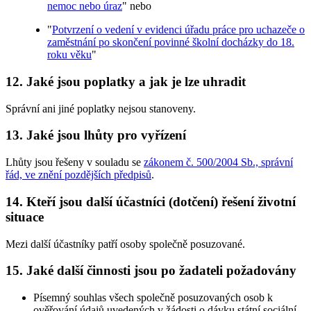
nemoc nebo úraz
" nebo
"
Potvrzení o vedení v evidenci úřadu práce pro uchazeče o
zaměstnání po skončení povinné školní docházky do 18.
roku věku
"
12. Jaké jsou poplatky a jak je lze uhradit
Správní ani jiné poplatky nejsou stanoveny.
13. Jaké jsou lhůty pro vyřízení
Lhůty jsou řešeny v souladu se
zákonem č. 500/2004 Sb., správní
řád, ve znění pozdějších předpisů
.
14. Kteří jsou další účastníci (dotčení) řešení životní
situace
Mezi další účastníky patří osoby společně posuzované.
15. Jaké další činnosti jsou po žadateli požadovány
Písemný souhlas všech společně posuzovaných osob k
ověřování údajů uvedených v žádosti o dávku státní sociální