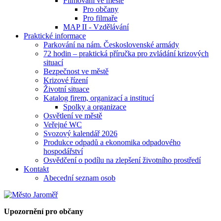
Filmování ve městě
Pro občany
Pro filmaře
MAP II - Vzdělávání
Praktické informace
Parkování na nám. Československé armády
72 hodin – praktická příručka pro zvládání krizových
situací
Bezpečnost ve městě
Krizové řízení
Životní situace
Katalog firem, organizací a institucí
Spolky a organizace
Osvětlení ve městě
Veřejné WC
Svozový kalendář 2026
Produkce odpadů a ekonomika odpadového
hospodářství
Osvědčení o podílu na zlepšení životního prostředí
Kontakt
Abecední seznam osob
Upozornění pro občany