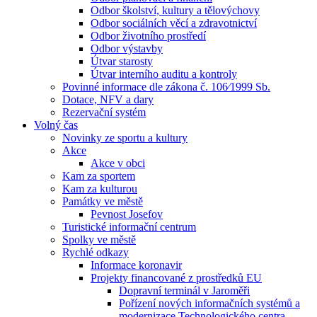
Odbor školství, kultury a tělovýchovy
Odbor sociálních věcí a zdravotnictví
Odbor životního prostředí
Odbor výstavby
Útvar starosty
Útvar interního auditu a kontroly
Povinné informace dle zákona č. 106⁄1999 Sb.
Dotace, NFV a dary
Rezervační systém
Volný čas
Novinky ze sportu a kultury
Akce
Akce v obci
Kam za sportem
Kam za kulturou
Památky ve městě
Pevnost Josefov
Turistické informační centrum
Spolky ve městě
Rychlé odkazy
Informace koronavir
Projekty financované z prostředků EU
Dopravní terminál v Jaroměři
Pořízení nových informačních systémů a
modernizace Technologického centra