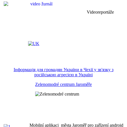
Videoreportáže
Інформація для громадян України в Чехії у зв'язку з
російською агресією в Україні
Zelenomodré centrum Jaroměře
Mobilní aplikaci města Jaroměř pro zařízení android