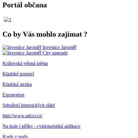
Portál občana
Co by Vás mohlo zajímat
?
Investice Jaroměř
City upgrade
Královská věnná města
Kladské pomezí
Kladská stezka
Euroregion
Sdružení historických sídel
http://www.aticcr.cz/
Na kole i pěšky - cykloturistiká aplikace
Kudy z nudy