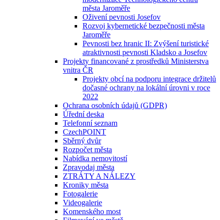
města Jaroměře
Oživení pevnosti Josefov
Rozvoj kybernetické bezpečnosti města
Jaroměře
Pevnosti bez hranic II: Zvýšení turistické
atraktivnosti pevnosti Kladsko a Josefov
Projekty financované z prostředků Ministerstva
vnitra ČR
Projekty obcí na podporu integrace držitelů
dočasné ochrany na lokální úrovni v roce
2022
Ochrana osobních údajů (GDPR)
Úřední deska
Telefonní seznam
CzechPOINT
Sběrný dvůr
Rozpočet města
Nabídka nemovitostí
Zpravodaj města
ZTRÁTY A NÁLEZY
Kroniky města
Fotogalerie
Videogalerie
Komenského most