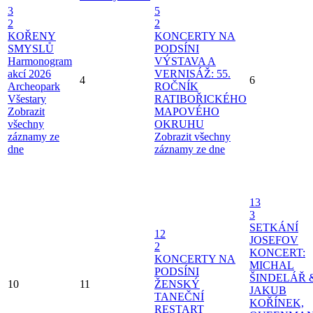
3
5
2
2
KOŘENY
KONCERTY NA
SMYSLŮ
PODSÍNI
Harmonogram
VÝSTAVA A
akcí 2026
VERNISÁŽ: 55.
4
6
Archeopark
ROČNÍK
Všestary
RATIBOŘICKÉHO
Zobrazit
MAPOVÉHO
všechny
OKRUHU
záznamy ze
Zobrazit všechny
dne
záznamy ze dne
13
3
SETKÁNÍ
12
JOSEFOV
2
KONCERT:
KONCERTY NA
MICHAL
PODSÍNI
ŠINDELÁŘ 
10
11
ŽENSKÝ
JAKUB
TANEČNÍ
KOŘÍNEK,
RESTART