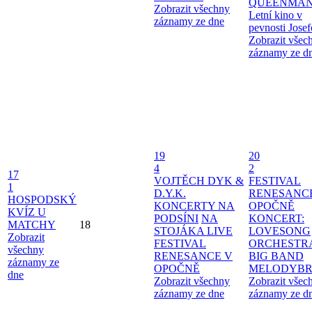
QUEENMAN
Zobrazit všechny
Letní kino v
záznamy ze dne
pevnosti Jose
Zobrazit všec
záznamy ze d
19
20
4
2
17
VOJTĚCH DYK &
FESTIVAL
1
D.Y.K.
RENESANC
HOSPODSKÝ
KONCERTY NA
OPOČNĚ
KVÍZ U
PODSÍNI
NA
KONCERT:
MATCHY
18
STOJÁKA LIVE
LOVESONG
Zobrazit
FESTIVAL
ORCHESTR
všechny
RENESANCE V
BIG BAND
záznamy ze
OPOČNĚ
MELODYBR
dne
Zobrazit všechny
Zobrazit všec
záznamy ze dne
záznamy ze d