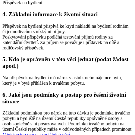
Příspěvek na bydlení
4. Základní informace k životní situaci
Příspěvek na bydlení přispívá ke krytí nákladů na bydlení rodinám
či jednotlivcům s nízkými příjmy.
Poskytování příspěvku podléhá testování příjmů rodiny za
kalendářní čtvrtletí. Za příjem se považuje i přídavek na dítě a
rodičovský příspěvek.
5. Kdo je oprávněn v této věci jednat (podat žádost
apod.)
Na příspěvek na bydlení má nárok vlastník nebo nájemce bytu,
který je v bytě přihlášen k trvalému pobytu.
6. Jaké jsou podmínky a postup pro řešení životní
situace
Základní podmínkou pro nárok na tuto dávku je podmínka trvalého
pobytu a bydliště na území České republiky oprávněné osoby a
osob společně s ní posuzovaných. Podmínku trvalého pobytu na
území České republiky může v odůvodněných případech prominout
Ministerstvo práce a sociálních věcí
.