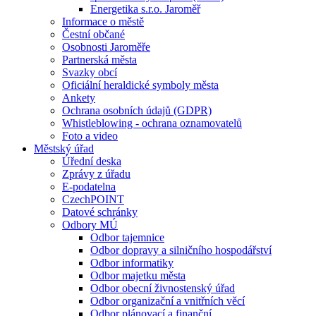
Energetika s.r.o. Jaroměř
Informace o městě
Čestní občané
Osobnosti Jaroměře
Partnerská města
Svazky obcí
Oficiální heraldické symboly města
Ankety
Ochrana osobních údajů (GDPR)
Whistleblowing - ochrana oznamovatelů
Foto a video
Městský úřad
Úřední deska
Zprávy z úřadu
E-podatelna
CzechPOINT
Datové schránky
Odbory MÚ
Odbor tajemnice
Odbor dopravy a silničního hospodářství
Odbor informatiky
Odbor majetku města
Odbor obecní živnostenský úřad
Odbor organizační a vnitřních věcí
Odbor plánovací a finanční