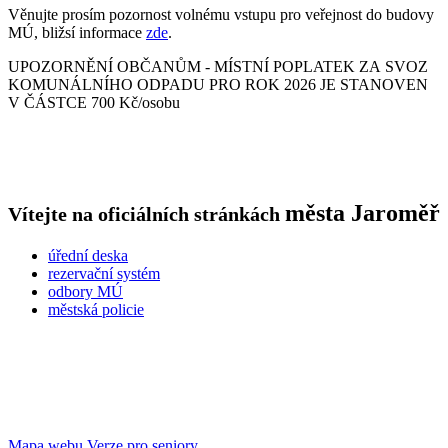
Věnujte prosím pozornost volnému vstupu pro veřejnost do budovy
MÚ, bližsí informace
zde
.
UPOZORNĚNÍ OBČANŮM - MÍSTNÍ POPLATEK ZA SVOZ
KOMUNÁLNÍHO ODPADU PRO ROK 2026 JE STANOVEN
V ČÁSTCE 700 Kč/osobu
města
Jaroměř
Vítejte na oficiálních stránkách
úřední deska
rezervační systém
odbory MÚ
městská policie
Mapa webu
Verze pro seniory