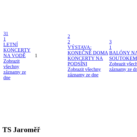
31
2
1
2
3
LETNÍ
VÝSTAVA:
1
KONCERTY
KONEČNĚ DOMA
BALÓNY N
NA VODĚ
1
KONCERTY NA
SOUTOKEM
Zobrazit
PODSÍNI
Zobrazit všec
všechny
Zobrazit všechny
záznamy ze d
záznamy ze
záznamy ze dne
dne
TS Jaroměř