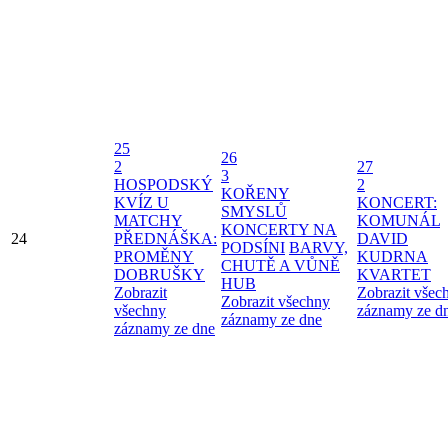
25
26
2
27
3
HOSPODSKÝ
2
KOŘENY
KVÍZ U
KONCERT:
SMYSLŮ
MATCHY
KOMUNÁL
KONCERTY NA
24
PŘEDNÁŠKA:
DAVID
PODSÍNI
BARVY,
PROMĚNY
KUDRNA
CHUTĚ A VŮNĚ
DOBRUŠKY
KVARTET
HUB
Zobrazit
Zobrazit všec
Zobrazit všechny
všechny
záznamy ze d
záznamy ze dne
záznamy ze dne