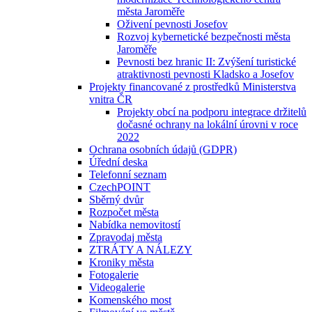
města Jaroměře
Oživení pevnosti Josefov
Rozvoj kybernetické bezpečnosti města
Jaroměře
Pevnosti bez hranic II: Zvýšení turistické
atraktivnosti pevnosti Kladsko a Josefov
Projekty financované z prostředků Ministerstva
vnitra ČR
Projekty obcí na podporu integrace držitelů
dočasné ochrany na lokální úrovni v roce
2022
Ochrana osobních údajů (GDPR)
Úřední deska
Telefonní seznam
CzechPOINT
Sběrný dvůr
Rozpočet města
Nabídka nemovitostí
Zpravodaj města
ZTRÁTY A NÁLEZY
Kroniky města
Fotogalerie
Videogalerie
Komenského most