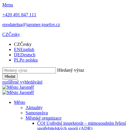
Menu
+420 491 847 111
epodatelna@jaromer-josefov.cz
CZ
Česky
CZ
Česky
EN
English
DE
Deutsch
PL
Po polsku
Hledaný výraz
Hledat
rozšířené vyhledávání
Město
Aktuality
Samospráva
Městské organizace
ČOI Ústřední inspektorát – mimosoudním řešení
spotřebitelských sporů (ADR)