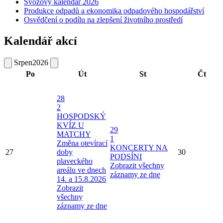
Svozový kalendář 2026
Produkce odpadů a ekonomika odpadového hospodářství
Osvědčení o podílu na zlepšení životního prostředí
Kalendář akcí
Srpen
2026
Po
Út
St
Čt
28
2
HOSPODSKÝ
KVÍZ U
29
MATCHY
1
Změna otevírací
KONCERTY NA
27
doby
30
PODSÍNI
plaveckého
Zobrazit všechny
areálu ve dnech
záznamy ze dne
14. a 15.8.2026
Zobrazit
všechny
záznamy ze dne