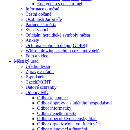
Energetika s.r.o. Jaroměř
Informace o městě
Čestní občané
Osobnosti Jaroměře
Partnerská města
Svazky obcí
Oficiální heraldické symboly města
Ankety
Ochrana osobních údajů (GDPR)
Whistleblowing - ochrana oznamovatelů
Foto a video
Městský úřad
Úřední deska
Zprávy z úřadu
E-podatelna
CzechPOINT
Datové schránky
Odbory MÚ
Odbor tajemnice
Odbor dopravy a silničního hospodářství
Odbor informatiky
Odbor majetku města
Odbor obecní živnostenský úřad
Odbor organizační a vnitřních věcí
Odbor plánovací a finanční