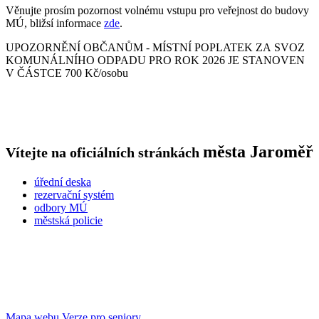
Věnujte prosím pozornost volnému vstupu pro veřejnost do budovy
MÚ, bližsí informace
zde
.
UPOZORNĚNÍ OBČANŮM - MÍSTNÍ POPLATEK ZA SVOZ
KOMUNÁLNÍHO ODPADU PRO ROK 2026 JE STANOVEN
V ČÁSTCE 700 Kč/osobu
města
Jaroměř
Vítejte na oficiálních stránkách
úřední deska
rezervační systém
odbory MÚ
městská policie
Mapa webu
Verze pro seniory