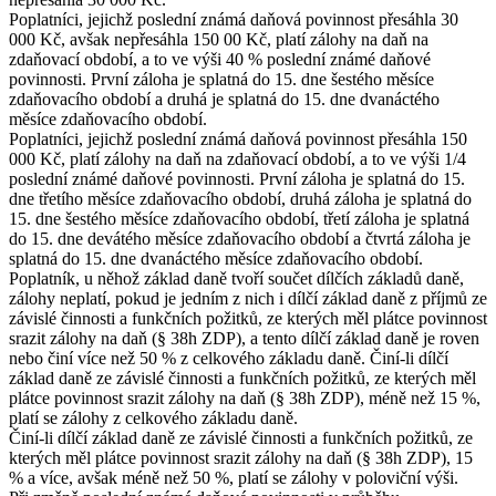
Poplatníci, jejichž poslední známá daňová povinnost přesáhla 30
000 Kč, avšak nepřesáhla 150 00 Kč, platí zálohy na daň na
zdaňovací období, a to ve výši 40 % poslední známé daňové
povinnosti. První záloha je splatná do 15. dne šestého měsíce
zdaňovacího období a druhá je splatná do 15. dne dvanáctého
měsíce zdaňovacího období.
Poplatníci, jejichž poslední známá daňová povinnost přesáhla 150
000 Kč, platí zálohy na daň na zdaňovací období, a to ve výši 1/4
poslední známé daňové povinnosti. První záloha je splatná do 15.
dne třetího měsíce zdaňovacího období, druhá záloha je splatná do
15. dne šestého měsíce zdaňovacího období, třetí záloha je splatná
do 15. dne devátého měsíce zdaňovacího období a čtvrtá záloha je
splatná do 15. dne dvanáctého měsíce zdaňovacího období.
Poplatník, u něhož základ daně tvoří součet dílčích základů daně,
zálohy neplatí, pokud je jedním z nich i dílčí základ daně z příjmů ze
závislé činnosti a funkčních požitků, ze kterých měl plátce povinnost
srazit zálohy na daň (§ 38h ZDP), a tento dílčí základ daně je roven
nebo činí více než 50 % z celkového základu daně. Činí-li dílčí
základ daně ze závislé činnosti a funkčních požitků, ze kterých měl
plátce povinnost srazit zálohy na daň (§ 38h ZDP), méně než 15 %,
platí se zálohy z celkového základu daně.
Činí-li dílčí základ daně ze závislé činnosti a funkčních požitků, ze
kterých měl plátce povinnost srazit zálohy na daň (§ 38h ZDP), 15
% a více, avšak méně než 50 %, platí se zálohy v poloviční výši.