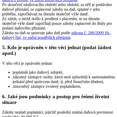
Po skončení zdaňovacího období nebo období, za něž je podáváno
daňové přiznání, se zaplacené zálohy na daň, splatné v jeho
průběhu, započítávají na úhradu skutečné výše daně.
Ze záloh, u nichž došlo k prodlení s placením, se na úhradu
skutečné výše daně započítají pouze zálohy zaplacené do lhůty pro
podání daňového přiznání.
Záloha na daň se spravuje jako daň podle
zákona č. 280/2009 Sb.,
daňový řád, ve znění pozdějších předpisů
.
5. Kdo je oprávněn v této věci jednat (podat žádost
apod.)
V této věci je oprávněn jednat:
poplatník jako daňový subjekt,
zákonný zástupce osoby, která není způsobilá k samostatnému
jednání před správcem daně, tj. před finančním úřadem,
zmocněný zástupce zvolený poplatníkem.
6. Jaké jsou podmínky a postup pro řešení životní
situace
Zálohy neplatí poplatníci, jejichž poslední známá daňová povinnost
nepřesáhla 30 000 Kč.