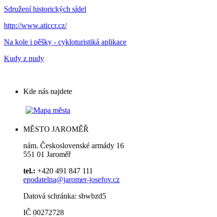
Sdružení historických sídel
http://www.aticcr.cz/
Na kole i pěšky - cykloturistiká aplikace
Kudy z nudy
Kde nás najdete
MĚSTO JAROMĚŘ
nám. Československé armády 16
551 01 Jaroměř
tel.:
+420 491 847 111
epodatelna@jaromer-josefov.cz
Datová schránka: sbwbzd5
IČ 00272728