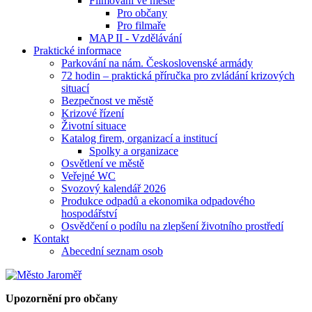
Filmování ve městě
Pro občany
Pro filmaře
MAP II - Vzdělávání
Praktické informace
Parkování na nám. Československé armády
72 hodin – praktická příručka pro zvládání krizových
situací
Bezpečnost ve městě
Krizové řízení
Životní situace
Katalog firem, organizací a institucí
Spolky a organizace
Osvětlení ve městě
Veřejné WC
Svozový kalendář 2026
Produkce odpadů a ekonomika odpadového
hospodářství
Osvědčení o podílu na zlepšení životního prostředí
Kontakt
Abecední seznam osob
Upozornění pro občany