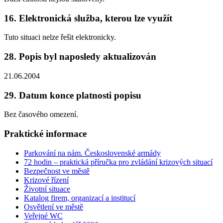
16. Elektronická služba, kterou lze využít
Tuto situaci nelze řešit elektronicky.
28. Popis byl naposledy aktualizován
21.06.2004
29. Datum konce platnosti popisu
Bez časového omezení.
Praktické informace
Parkování na nám. Československé armády
72 hodin – praktická příručka pro zvládání krizových situací
Bezpečnost ve městě
Krizové řízení
Životní situace
Katalog firem, organizací a institucí
Osvětlení ve městě
Veřejné WC