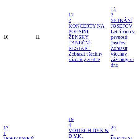
13
12
2
2
SETKÁNÍ
KONCERTY NA
JOSEFOV
PODSÍNI
Letní kino v
10
11
ŽENSKÝ
pevnosti
TANEČNÍ
Josefov
RESTART
Zobrazit
Zobrazit všechny
všechny
záznamy ze dne
záznamy ze
dne
19
4
17
20
VOJTĚCH DYK &
1
1
D.Y.K.
HOSPODSKÝ
FESTIVAL