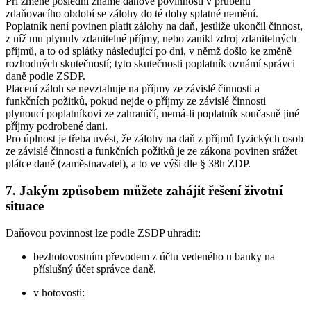
Při změně poslední známé daňové povinnosti v průběhu
zdaňovacího období se zálohy do té doby splatné nemění.
Poplatník není povinen platit zálohy na daň, jestliže ukončil činnost,
z níž mu plynuly zdanitelné příjmy, nebo zanikl zdroj zdanitelných
příjmů, a to od splátky následující po dni, v němž došlo ke změně
rozhodných skutečností; tyto skutečnosti poplatník oznámí správci
daně podle ZSDP.
Placení záloh se nevztahuje na příjmy ze závislé činnosti a
funkčních požitků, pokud nejde o příjmy ze závislé činnosti
plynoucí poplatníkovi ze zahraničí, nemá-li poplatník současně jiné
příjmy podrobené dani.
Pro úplnost je třeba uvést, že zálohy na daň z příjmů fyzických osob
ze závislé činnosti a funkčních požitků je ze zákona povinen srážet
plátce daně (zaměstnavatel), a to ve výši dle § 38h ZDP.
7. Jakým způsobem můžete zahájit řešení životní
situace
Daňovou povinnost lze podle ZSDP uhradit:
bezhotovostním převodem z účtu vedeného u banky na
příslušný účet správce daně,
v hotovosti: