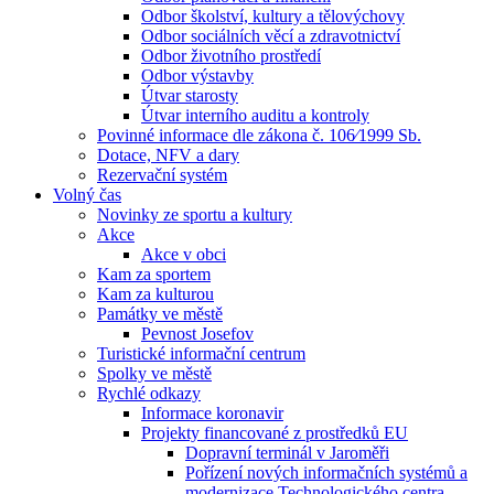
Odbor školství, kultury a tělovýchovy
Odbor sociálních věcí a zdravotnictví
Odbor životního prostředí
Odbor výstavby
Útvar starosty
Útvar interního auditu a kontroly
Povinné informace dle zákona č. 106⁄1999 Sb.
Dotace, NFV a dary
Rezervační systém
Volný čas
Novinky ze sportu a kultury
Akce
Akce v obci
Kam za sportem
Kam za kulturou
Památky ve městě
Pevnost Josefov
Turistické informační centrum
Spolky ve městě
Rychlé odkazy
Informace koronavir
Projekty financované z prostředků EU
Dopravní terminál v Jaroměři
Pořízení nových informačních systémů a
modernizace Technologického centra