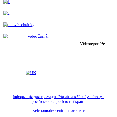
Videoreportáže
Інформація для громадян України в Чехії у зв'язку з
російською агресією в Україні
Zelenomodré centrum Jaroměře