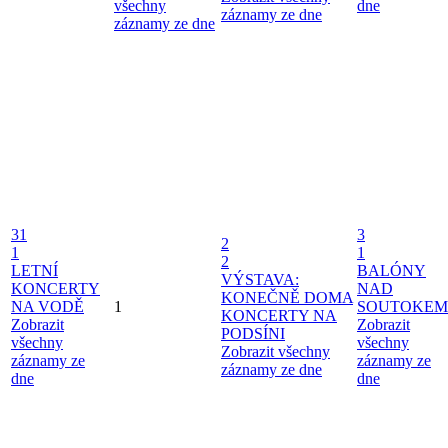
všechny
dne
záznamy ze dne
záznamy ze dne
31
3
2
1
1
2
LETNÍ
BALÓNY
VÝSTAVA:
KONCERTY
NAD
KONEČNĚ DOMA
NA VODĚ
1
SOUTOKEM
KONCERTY NA
Zobrazit
Zobrazit
PODSÍNI
všechny
všechny
Zobrazit všechny
záznamy ze
záznamy ze
záznamy ze dne
dne
dne