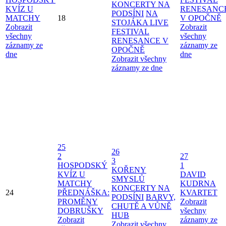
KONCERTY NA
KVÍZ U
RENESANC
PODSÍNI
NA
MATCHY
18
V OPOČNĚ
STOJÁKA LIVE
Zobrazit
Zobrazit
FESTIVAL
všechny
všechny
RENESANCE V
záznamy ze
záznamy ze
OPOČNĚ
dne
dne
Zobrazit všechny
záznamy ze dne
25
26
2
27
3
HOSPODSKÝ
1
KOŘENY
KVÍZ U
DAVID
SMYSLŮ
MATCHY
KUDRNA
KONCERTY NA
24
PŘEDNÁŠKA:
KVARTET
PODSÍNI
BARVY,
PROMĚNY
Zobrazit
CHUTĚ A VŮNĚ
DOBRUŠKY
všechny
HUB
Zobrazit
záznamy ze
Zobrazit všechny