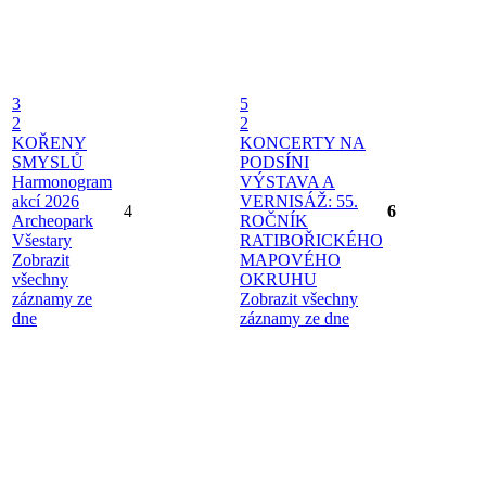
3
5
2
2
KOŘENY
KONCERTY NA
SMYSLŮ
PODSÍNI
Harmonogram
VÝSTAVA A
akcí 2026
VERNISÁŽ: 55.
4
6
Archeopark
ROČNÍK
Všestary
RATIBOŘICKÉHO
Zobrazit
MAPOVÉHO
všechny
OKRUHU
záznamy ze
Zobrazit všechny
dne
záznamy ze dne