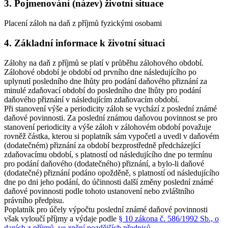
3. Pojmenování (název) životní situace
Placení záloh na daň z příjmů fyzickými osobami
4. Základní informace k životní situaci
Zálohy na daň z příjmů se platí v průběhu zálohového období.
Zálohové období je období od prvního dne následujícího po
uplynutí posledního dne lhůty pro podání daňového přiznání za
minulé zdaňovací období do posledního dne lhůty pro podání
daňového přiznání v následujícím zdaňovacím období.
Při stanovení výše a periodicity záloh se vychází z poslední známé
daňové povinnosti. Za poslední známou daňovou povinnost se pro
stanovení periodicity a výše záloh v zálohovém období považuje
rovněž částka, kterou si poplatník sám vypočetl a uvedl v daňovém
(dodatečném) přiznání za období bezprostředně předcházející
zdaňovacímu období, s platností od následujícího dne po termínu
pro podání daňového (dodatečného) přiznání, a bylo-li daňové
(dodatečné) přiznání podáno opožděně, s platností od následujícího
dne po dni jeho podání, do účinnosti další změny poslední známé
daňové povinnosti podle tohoto ustanovení nebo zvláštního
právního předpisu.
Poplatník pro účely výpočtu poslední známé daňové povinnosti
však vyloučí příjmy a výdaje podle
§ 10 zákona č. 586/1992 Sb., o
daních z příjmů, ve znění pozdějších předpisů
.