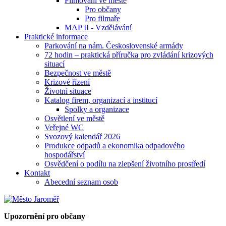
Filmování ve městě
Pro občany
Pro filmaře
MAP II - Vzdělávání
Praktické informace
Parkování na nám. Československé armády
72 hodin – praktická příručka pro zvládání krizových
situací
Bezpečnost ve městě
Krizové řízení
Životní situace
Katalog firem, organizací a institucí
Spolky a organizace
Osvětlení ve městě
Veřejné WC
Svozový kalendář 2026
Produkce odpadů a ekonomika odpadového
hospodářství
Osvědčení o podílu na zlepšení životního prostředí
Kontakt
Abecední seznam osob
Upozornění pro občany