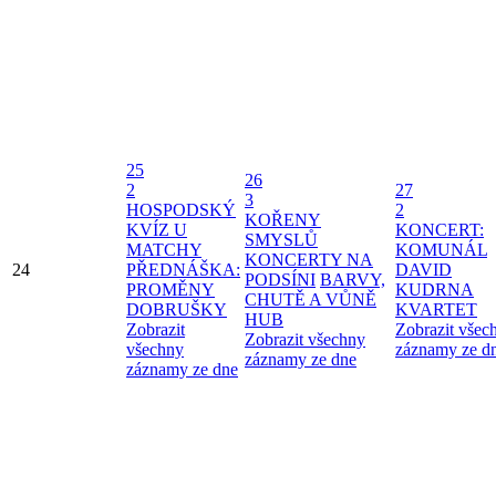
25
26
2
27
3
HOSPODSKÝ
2
KOŘENY
KVÍZ U
KONCERT:
SMYSLŮ
MATCHY
KOMUNÁL
KONCERTY NA
24
PŘEDNÁŠKA:
DAVID
PODSÍNI
BARVY,
PROMĚNY
KUDRNA
CHUTĚ A VŮNĚ
DOBRUŠKY
KVARTET
HUB
Zobrazit
Zobrazit všec
Zobrazit všechny
všechny
záznamy ze d
záznamy ze dne
záznamy ze dne