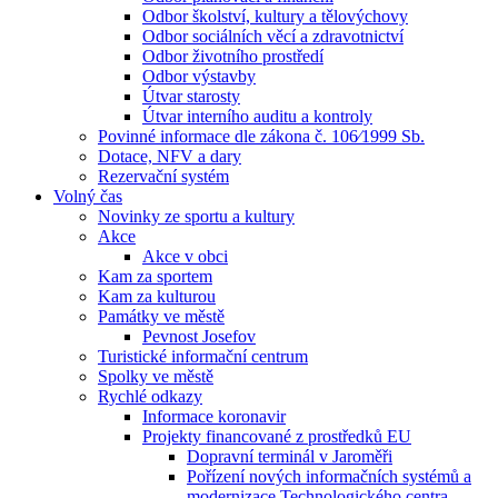
Odbor školství, kultury a tělovýchovy
Odbor sociálních věcí a zdravotnictví
Odbor životního prostředí
Odbor výstavby
Útvar starosty
Útvar interního auditu a kontroly
Povinné informace dle zákona č. 106⁄1999 Sb.
Dotace, NFV a dary
Rezervační systém
Volný čas
Novinky ze sportu a kultury
Akce
Akce v obci
Kam za sportem
Kam za kulturou
Památky ve městě
Pevnost Josefov
Turistické informační centrum
Spolky ve městě
Rychlé odkazy
Informace koronavir
Projekty financované z prostředků EU
Dopravní terminál v Jaroměři
Pořízení nových informačních systémů a
modernizace Technologického centra