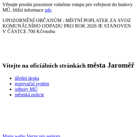
Věnujte prosím pozornost volnému vstupu pro veřejnost do budovy
MÚ, bližsí informace
zde
.
UPOZORNĚNÍ OBČANŮM - MÍSTNÍ POPLATEK ZA SVOZ
KOMUNÁLNÍHO ODPADU PRO ROK 2026 JE STANOVEN
V ČÁSTCE 700 Kč/osobu
města
Jaroměř
Vítejte na oficiálních stránkách
úřední deska
rezervační systém
odbory MÚ
městská policie
Mapa webu
Verze pro seniory