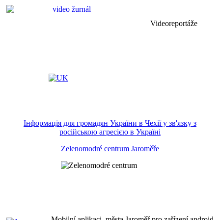
Videoreportáže
Інформація для громадян України в Чехії у зв'язку з
російською агресією в Україні
Zelenomodré centrum Jaroměře
Mobilní aplikaci města Jaroměř pro zařízení android