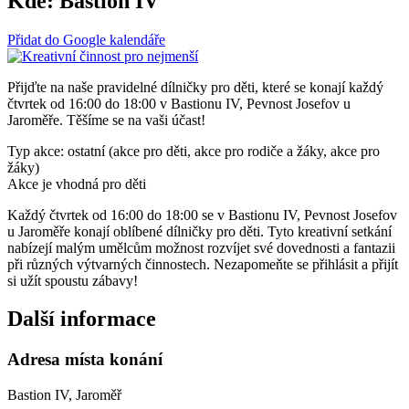
Kde:
Bastion IV
Přidat do Google kalendáře
Přijďte na naše pravidelné dílničky pro děti, které se konají každý
čtvrtek od 16:00 do 18:00 v Bastionu IV, Pevnost Josefov u
Jaroměře. Těšíme se na vaši účast!
Typ akce: ostatní (akce pro děti, akce pro rodiče a žáky, akce pro
žáky)
Akce je vhodná pro děti
Každý čtvrtek od 16:00 do 18:00 se v Bastionu IV, Pevnost Josefov
u Jaroměře konají oblíbené dílničky pro děti. Tyto kreativní setkání
nabízejí malým umělcům možnost rozvíjet své dovednosti a fantazii
při různých výtvarných činnostech. Nezapomeňte se přihlásit a přijít
si užít spoustu zábavy!
Další informace
Adresa místa konání
Bastion IV, Jaroměř