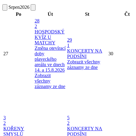
Srpen
2026
Po
Út
St
Čt
28
2
HOSPODSKÝ
KVÍZ U
29
MATCHY
1
Změna otevírací
KONCERTY NA
27
doby
30
PODSÍNI
plaveckého
Zobrazit všechny
areálu ve dnech
záznamy ze dne
14. a 15.8.2026
Zobrazit
všechny
záznamy ze dne
3
5
2
2
KOŘENY
KONCERTY NA
SMYSLŮ
PODSÍNI