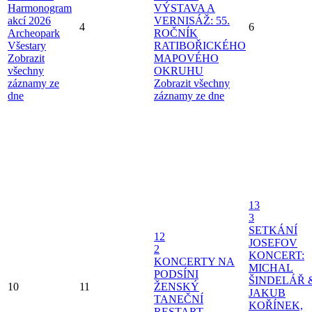
Harmonogram
VÝSTAVA A
akcí 2026
VERNISÁŽ: 55.
4
6
Archeopark
ROČNÍK
Všestary
RATIBOŘICKÉHO
Zobrazit
MAPOVÉHO
všechny
OKRUHU
záznamy ze
Zobrazit všechny
dne
záznamy ze dne
13
3
SETKÁNÍ
12
JOSEFOV
2
KONCERT:
KONCERTY NA
MICHAL
PODSÍNI
ŠINDELÁŘ 
10
11
ŽENSKÝ
JAKUB
TANEČNÍ
KOŘÍNEK,
RESTART