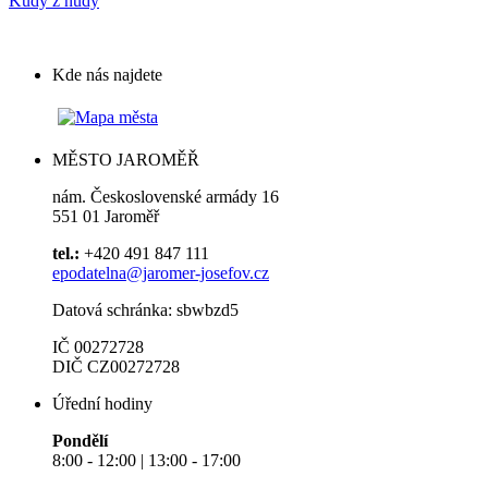
Kudy z nudy
Kde nás najdete
MĚSTO JAROMĚŘ
nám. Československé armády 16
551 01 Jaroměř
tel.:
+420 491 847 111
epodatelna@jaromer-josefov.cz
Datová schránka: sbwbzd5
IČ 00272728
DIČ CZ00272728
Úřední hodiny
Pondělí
8:00 - 12:00 | 13:00 - 17:00