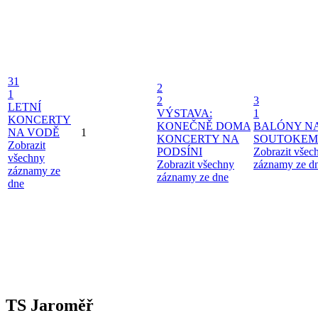
31
2
1
2
3
LETNÍ
VÝSTAVA:
1
KONCERTY
KONEČNĚ DOMA
BALÓNY N
NA VODĚ
1
KONCERTY NA
SOUTOKEM
Zobrazit
PODSÍNI
Zobrazit všec
všechny
Zobrazit všechny
záznamy ze d
záznamy ze
záznamy ze dne
dne
TS Jaroměř