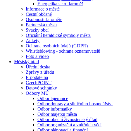
Energetika s.r.o. Jaroměř
Informace o městě
Čestní občané
Osobnosti Jaroměře
Partnerská města
Svazky obcí
Oficiální heraldické symboly města
Ankety
Ochrana osobních údajů (GDPR)
Whistleblowing - ochrana oznamovatelů
Foto a video
Městský úřad
Úřední deska
Zprávy z úřadu
E-podatelna
CzechPOINT
Datové schránky
Odbory MÚ
Odbor tajemnice
Odbor dopravy a silničního hospodářství
Odbor informatiky
Odbor majetku města
Odbor obecní živnostenský úřad
Odbor organizační a vnitřních věcí
Odbor plánovací a finanční