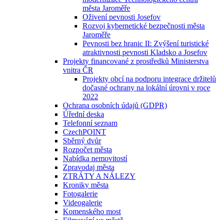
města Jaroměře
Oživení pevnosti Josefov
Rozvoj kybernetické bezpečnosti města
Jaroměře
Pevnosti bez hranic II: Zvýšení turistické
atraktivnosti pevnosti Kladsko a Josefov
Projekty financované z prostředků Ministerstva
vnitra ČR
Projekty obcí na podporu integrace držitelů
dočasné ochrany na lokální úrovni v roce
2022
Ochrana osobních údajů (GDPR)
Úřední deska
Telefonní seznam
CzechPOINT
Sběrný dvůr
Rozpočet města
Nabídka nemovitostí
Zpravodaj města
ZTRÁTY A NÁLEZY
Kroniky města
Fotogalerie
Videogalerie
Komenského most