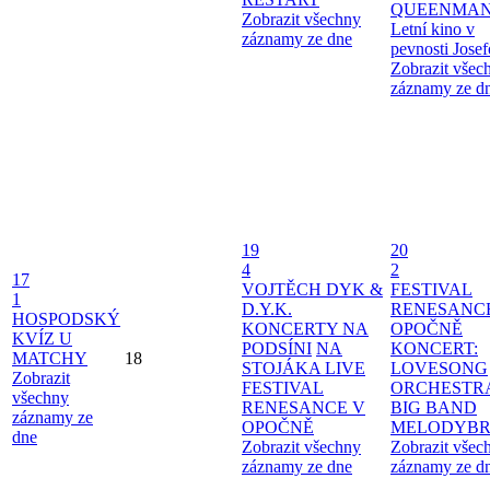
QUEENMAN
Zobrazit všechny
Letní kino v
záznamy ze dne
pevnosti Jose
Zobrazit všec
záznamy ze d
19
20
4
2
17
VOJTĚCH DYK &
FESTIVAL
1
D.Y.K.
RENESANC
HOSPODSKÝ
KONCERTY NA
OPOČNĚ
KVÍZ U
PODSÍNI
NA
KONCERT:
MATCHY
18
STOJÁKA LIVE
LOVESONG
Zobrazit
FESTIVAL
ORCHESTR
všechny
RENESANCE V
BIG BAND
záznamy ze
OPOČNĚ
MELODYBR
dne
Zobrazit všechny
Zobrazit všec
záznamy ze dne
záznamy ze d