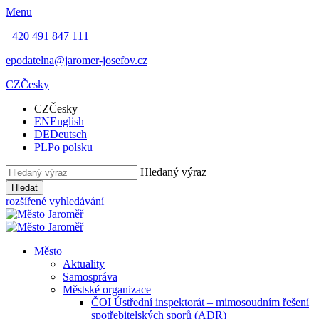
Menu
+420 491 847 111
epodatelna@jaromer-josefov.cz
CZ
Česky
CZ
Česky
EN
English
DE
Deutsch
PL
Po polsku
Hledaný výraz
Hledat
rozšířené vyhledávání
Město
Aktuality
Samospráva
Městské organizace
ČOI Ústřední inspektorát – mimosoudním řešení
spotřebitelských sporů (ADR)