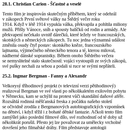
28.1. Christian Carion - Šťastné a veselé
Tento film je inspirován skutečným příběhem, který se odehrál
v zákopech První světové války na Štědrý večer roku
1914. Když v létě 1914 vypukla válka, překvapila a pohltila miliony
mužů. Přišly Vánoce, sníh a spousty balíčků od rodin a armády. Ale
překvapení nečekalo uvnitř dárečků, které ležely ve francouzských,
skotských a německých zákopech. Tu noc jedna významná událost
změnila osudy čtyř postav: skotského kněze, francouzského
lajtnanta, výjimečného německého tenora a té, kterou miloval,
nádherné dánské sopranistky. Během onoho Štědrého večera
se nemyslitelné stalo skutečností: vojáci vystoupili ze svých zákopů,
své pušky nechali za sebou a podali si ruce se svými nepřáteli.
25.2. Ingmar Bergman - Fanny a Alexandr
Velkorysý tříhodinový projekt (v televizní verzi pětihodinový)
realizoval Bergman ve své vlasti po několikaletém exilovém pobytu
v Německu, kam se uchýlil na protest vůči skandální daňové aféře.
Rozsáhlá rodinná měšťanská freska z počátku našeho století
se očividně zrodila z Bergmanových autobiografických vzpomínek
na dětství, i když těžil i z bohaté dětské fantazie. Ačkoli tento film
zamýšlel jako poslední filmové dílo, své rozhodnutí od té doby už
několikrát porušil. Přesto jej lze považovat za umělecky vrcholné
dovršení jeho filmařské dráhy. Film představuje antologii