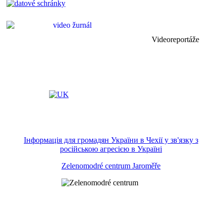
Videoreportáže
Інформація для громадян України в Чехії у зв'язку з
російською агресією в Україні
Zelenomodré centrum Jaroměře