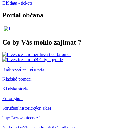
DISdata - tickets
Portál občana
Co by Vás mohlo zajímat
?
Investice Jaroměř
City upgrade
Královská věnná města
Kladské pomezí
Kladská stezka
Euroregion
Sdružení historických sídel
http://www.aticcr.cz/
Na kole i pěšky - cykloturistiká aplikace