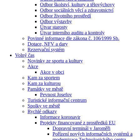
Odbor školství, kultury a tělovýchovy
Odbor sociálních věcí a zdravotnictví
Odbor životního prostředí
Odbor výstavby
Útvar starosty
Útvar interního auditu a kontroly
Povinné informace dle zákona č. 106⁄1999 Sb.
Dotace, NFV a dary
Rezervační systém
Volný čas
Novinky ze sportu a kultury
Akce
Akce v obci
Kam za sportem
Kam za kulturou
Památky ve městě
Pevnost Josefov
Turistické informační centrum
Spolky ve městě
Rychlé odkazy
Informace koronavir
Projekty financované z prostředků EU
Dopravní terminál v Jaroměři
Pořízení nových informačních systémů a
modernizace Technologického centra