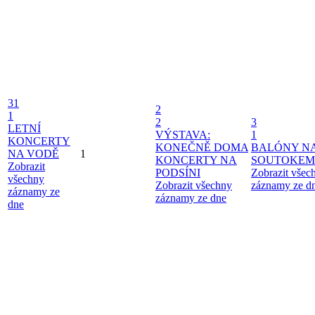
31
2
1
2
3
LETNÍ
VÝSTAVA:
1
KONCERTY
KONEČNĚ DOMA
BALÓNY N
NA VODĚ
1
KONCERTY NA
SOUTOKEM
Zobrazit
PODSÍNI
Zobrazit všec
všechny
Zobrazit všechny
záznamy ze d
záznamy ze
záznamy ze dne
dne