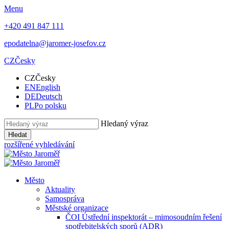
Menu
+420 491 847 111
epodatelna@jaromer-josefov.cz
CZ
Česky
CZ
Česky
EN
English
DE
Deutsch
PL
Po polsku
Hledaný výraz
Hledat
rozšířené vyhledávání
Město
Aktuality
Samospráva
Městské organizace
ČOI Ústřední inspektorát – mimosoudním řešení
spotřebitelských sporů (ADR)