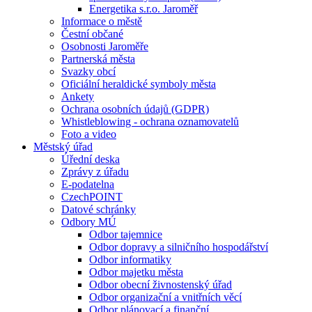
Energetika s.r.o. Jaroměř
Informace o městě
Čestní občané
Osobnosti Jaroměře
Partnerská města
Svazky obcí
Oficiální heraldické symboly města
Ankety
Ochrana osobních údajů (GDPR)
Whistleblowing - ochrana oznamovatelů
Foto a video
Městský úřad
Úřední deska
Zprávy z úřadu
E-podatelna
CzechPOINT
Datové schránky
Odbory MÚ
Odbor tajemnice
Odbor dopravy a silničního hospodářství
Odbor informatiky
Odbor majetku města
Odbor obecní živnostenský úřad
Odbor organizační a vnitřních věcí
Odbor plánovací a finanční