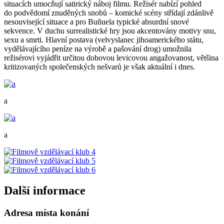
situacích umocňují satirický náboj filmu. Režisér nabízí pohled
do podvědomí znuděných snobů – komické scény střídají zdánlivě
nesouvisející situace a pro Buñuela typické absurdní snové
sekvence. V duchu surrealistické hry jsou akcentovány motivy snu,
sexu a smrti. Hlavní postava (velvyslanec jihoamerického státu,
vydělávajícího peníze na výrobě a pašování drog) umožnila
režisérovi vyjádřit určitou dobovou levicovou angažovanost, většina
kritizovaných společenských nešvarů je však aktuální i dnes.
a
a
Další informace
Adresa místa konání