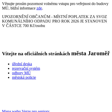
Věnujte prosím pozornost volnému vstupu pro veřejnost do budovy
MÚ, bližsí informace
zde
.
UPOZORNĚNÍ OBČANŮM - MÍSTNÍ POPLATEK ZA SVOZ
KOMUNÁLNÍHO ODPADU PRO ROK 2026 JE STANOVEN
V ČÁSTCE 700 Kč/osobu
města
Jaroměř
Vítejte na oficiálních stránkách
úřední deska
rezervační systém
odbory MÚ
městská policie
Mapa webu
Verze pro seniory