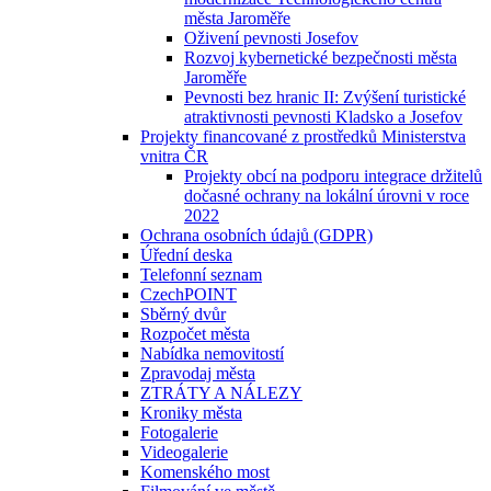
města Jaroměře
Oživení pevnosti Josefov
Rozvoj kybernetické bezpečnosti města
Jaroměře
Pevnosti bez hranic II: Zvýšení turistické
atraktivnosti pevnosti Kladsko a Josefov
Projekty financované z prostředků Ministerstva
vnitra ČR
Projekty obcí na podporu integrace držitelů
dočasné ochrany na lokální úrovni v roce
2022
Ochrana osobních údajů (GDPR)
Úřední deska
Telefonní seznam
CzechPOINT
Sběrný dvůr
Rozpočet města
Nabídka nemovitostí
Zpravodaj města
ZTRÁTY A NÁLEZY
Kroniky města
Fotogalerie
Videogalerie
Komenského most