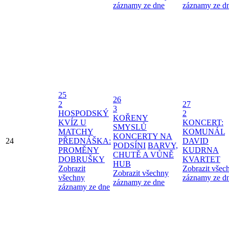
záznamy ze dne
záznamy ze d
25
26
2
27
3
HOSPODSKÝ
2
KOŘENY
KVÍZ U
KONCERT:
SMYSLŮ
MATCHY
KOMUNÁL
KONCERTY NA
24
PŘEDNÁŠKA:
DAVID
PODSÍNI
BARVY,
PROMĚNY
KUDRNA
CHUTĚ A VŮNĚ
DOBRUŠKY
KVARTET
HUB
Zobrazit
Zobrazit všec
Zobrazit všechny
všechny
záznamy ze d
záznamy ze dne
záznamy ze dne