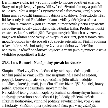
Bergmanova díla, jež v souhrnu nabylo mocné pozitivní energie.
Starý mistr překvapivě prosvětlil své celoživotní chmury a pohlédl
na lidskou bídu a utrpení s vyrovnaností a úsměvem, který v jeho
filmu umí vykouzlit šarmantní babička Ekdahlová. Nejroztodivnější
lidské osudy členů Ekdahlova klanu - viděny dětskýma očima
citlivého Alexandra - jsou ztlumeny, humorizovány nebo zaplašeny
čarodějnými kouzly židovského starožitníka Izáka. Problémy lidské
existence, které v někdejších Bergmanových filmech navozovaly
tragickou tóninu nebo vedly ke skepsi či deziluzi, jsou v tomto filmu
moudře odsouvány do pozadí sub specie aeternitatis. Finální rodinná
oslava, kde se všichni radují ze života a z dobra zvítězivšího
nad zlem, je téměř pohádkově idylická a zazní jako hymnická oslava
všelidské pospolitosti a lásky.
25.3. Luis Bunuel - Nenápadný půvab buržoazie
Skupina přátel z vyšší společnosti by ráda společně pojedla, toto
banální přání se však ukáže jako nesplnitelné. Hosté se sejdou,
popíjejí, konverzují, ale ke společnému jídlu nikdy nedojde –
a události, které jej maří, jsou čím dál tím bizarnější. Spletitý, hravý
příběh graduje v absurdním, snovém finále.
Na základě této groteskní zápletky Buñuel se zlomyslným humorem
analyzuje povrchnost společnosti i její ideály, přičemž nešetří
církevní hodnostáře, vrcholné politiky, revolucionáře, vojáky ani
aristokraty. Směšnotrapná společenská faux pas v nejvážnějších