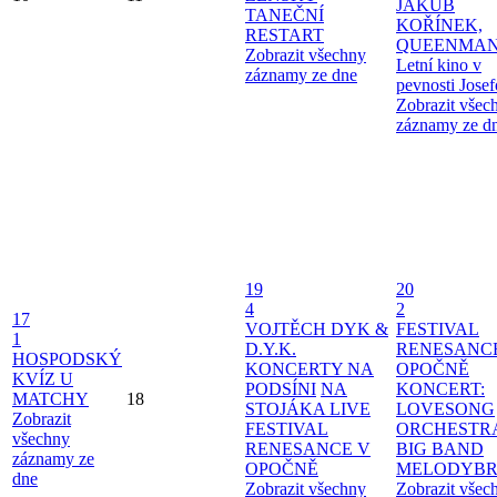
JAKUB
TANEČNÍ
KOŘÍNEK,
RESTART
QUEENMAN
Zobrazit všechny
Letní kino v
záznamy ze dne
pevnosti Jose
Zobrazit všec
záznamy ze d
19
20
4
2
17
VOJTĚCH DYK &
FESTIVAL
1
D.Y.K.
RENESANC
HOSPODSKÝ
KONCERTY NA
OPOČNĚ
KVÍZ U
PODSÍNI
NA
KONCERT:
MATCHY
18
STOJÁKA LIVE
LOVESONG
Zobrazit
FESTIVAL
ORCHESTR
všechny
RENESANCE V
BIG BAND
záznamy ze
OPOČNĚ
MELODYBR
dne
Zobrazit všechny
Zobrazit všec