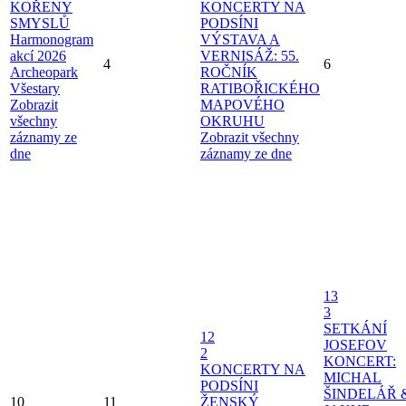
KOŘENY
KONCERTY NA
SMYSLŮ
PODSÍNI
Harmonogram
VÝSTAVA A
akcí 2026
VERNISÁŽ: 55.
4
6
Archeopark
ROČNÍK
Všestary
RATIBOŘICKÉHO
Zobrazit
MAPOVÉHO
všechny
OKRUHU
záznamy ze
Zobrazit všechny
dne
záznamy ze dne
13
3
SETKÁNÍ
12
JOSEFOV
2
KONCERT:
KONCERTY NA
MICHAL
PODSÍNI
ŠINDELÁŘ 
10
11
ŽENSKÝ