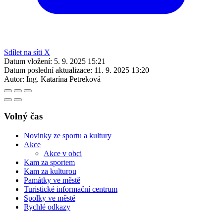
Sdílet na síti X
Datum vložení:
5. 9. 2025 15:21
Datum poslední aktualizace:
11. 9. 2025 13:20
Autor:
Ing. Katarína Petreková
Volný čas
Novinky ze sportu a kultury
Akce
Akce v obci
Kam za sportem
Kam za kulturou
Památky ve městě
Turistické informační centrum
Spolky ve městě
Rychlé odkazy