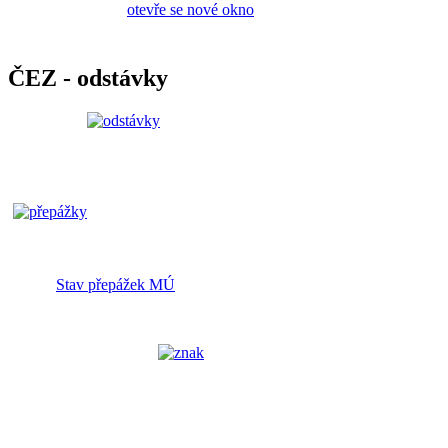
ČEZ - odstávky
Stav přepážek MÚ