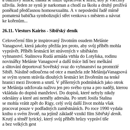
uživila. Jeden ze synů je narkoman a chodí za školu a druhý prožívá
poněkud předčasnou homosexualitu. A v neposlední řadě mírně
pomatená babička symbolizující střet venkova s městem a návrat
ke kořenům...
26.11. Viesturs Kairiss - Sibiřský deník
Celovečerní film je inspirovaný životním osudem Melánie
Vanagsové, která jakoby přežila jen proto, aby svůj příběh mohla
vyprávět. Příběh šestnácti let strávených v sibiřském
vyhnanství. Stalinova Rudá armáda vtrhla do Lotyšska, rodinu
novinářky Melánie Vanagsové a další tisíce lidí bez meškání
a slitování deportoval Sovětský svaz do vyhnanství na promrzlé
Sibiři. Násilně odloučena od otce a manžela zde MelánijaVanagsová
se svým synem strávila dlouhých šestnáct let živořením na tenké
hranici mezi životem a smrtí. V příšerných podmínkách jako otrok
se Melánija udržovala naživu jen pro svého syna a pro naději, kterou
vkládala do dopisů manželovi. Do dopisů, které nebyly nikdy
odeslány a které ani neměly adresáta. Po smrti Josifa Stalina
se mohla vrátit zpět do Rigy, celý svůj další život mohla však
pracovat pouze v podřadných zaměstnáních. Po roce 1990 vydala
knihu o svém životě, na jejímž základě vznikl film
Sibiřský deník
.
Krutý a téměř lyrický, který svůj příběh hrůzy vypráví tiše
a bez velkých gest