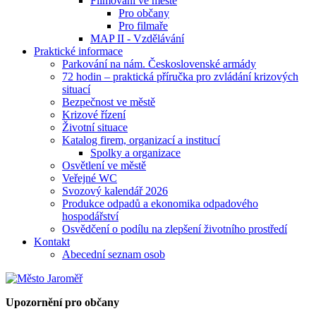
Filmování ve městě
Pro občany
Pro filmaře
MAP II - Vzdělávání
Praktické informace
Parkování na nám. Československé armády
72 hodin – praktická příručka pro zvládání krizových
situací
Bezpečnost ve městě
Krizové řízení
Životní situace
Katalog firem, organizací a institucí
Spolky a organizace
Osvětlení ve městě
Veřejné WC
Svozový kalendář 2026
Produkce odpadů a ekonomika odpadového
hospodářství
Osvědčení o podílu na zlepšení životního prostředí
Kontakt
Abecední seznam osob
Upozornění pro občany