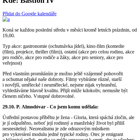
Kde:
Bastion IV
Přidat do Google kalendáře
Koná se každou poslední středu v měsíci kromě letních prázdnin, od
19,00.
Typ akce: gastronomie (ochutnávka jídel), kino-film (komedie
(film), projekce, thriller (film)), ostatní (akce pro celou rodinu, akce
pro rodiče, akce pro rodiče a žáky, akce pro seniory, akce pro
veřejnost)
Před vlastním promítáním je možno ještě vzájemně pohovořit
a ochutnat nějaké naše dobroty. Filmy vybíráme různé, starší
i novější, umělecké i neumělecké, nejsme nijak vyhranění,
vyhledáváme hlavně kvalitu. Přijít může kdokoliv, nemusíte být
členem ničeho. Vstupné dobrovolné.
29.10. P. Almodóvar - Co jsem komu udělala:
Ústřední postavou příběhu je žena - Gloria, která spáchá zločin, ale
je jí odpuštěno, neboť její rodinný a manželský život byl přiliš
nesnesitelný. Neorealismu je zde odrazovým můstkem
pro vykreslení modulu jedné typické rodiny. Otec je emigrant
a bláznivý snílek, matka se může upracovat k smrti, aby je všechny