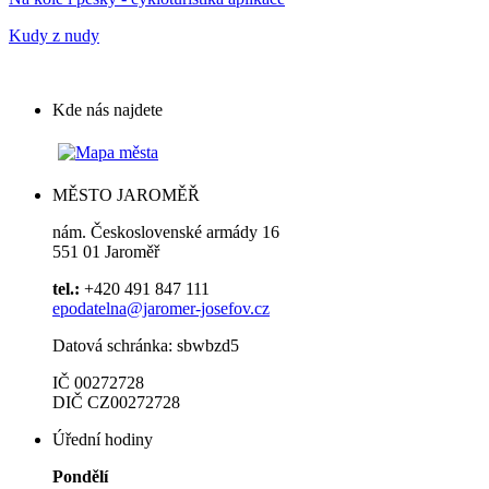
Kudy z nudy
Kde nás najdete
MĚSTO JAROMĚŘ
nám. Československé armády 16
551 01 Jaroměř
tel.:
+420 491 847 111
epodatelna@jaromer-josefov.cz
Datová schránka: sbwbzd5
IČ 00272728
DIČ CZ00272728
Úřední hodiny
Pondělí