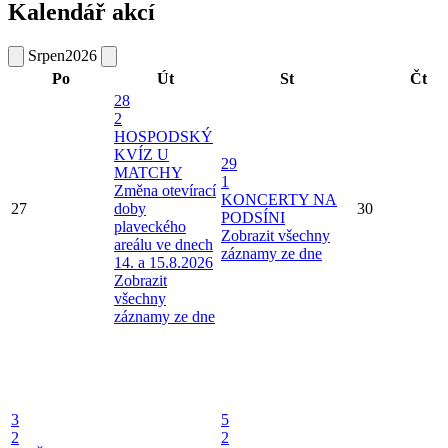
Kalendář akcí
Srpen
2026
Po
Út
St
Čt
28
2
HOSPODSKÝ
KVÍZ U
29
MATCHY
1
Změna otevírací
KONCERTY NA
27
doby
30
PODSÍNI
plaveckého
Zobrazit všechny
areálu ve dnech
záznamy ze dne
14. a 15.8.2026
Zobrazit
všechny
záznamy ze dne
3
5
2
2