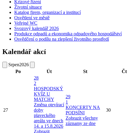
Krizové řízení
Životní situace
Katalog firem, organizací a institucí
Osvětlení ve městě
Veřejné WC
Svozový kalendář 2026
Produkce odpadů a ekonomika odpadového hospodářství
Osvědčení o podílu na zlepšení životního prostředí
Kalendář akcí
Srpen
2026
Po
Út
St
Čt
28
2
HOSPODSKÝ
KVÍZ U
29
MATCHY
1
Změna otevírací
KONCERTY NA
27
doby
30
PODSÍNI
plaveckého
Zobrazit všechny
areálu ve dnech
záznamy ze dne
14. a 15.8.2026
Zobrazit