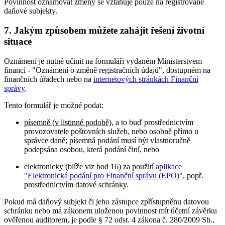
Povinnost oznamovat změny se vztahuje pouze na registrované
daňové subjekty.
7. Jakým způsobem můžete zahájit řešení životní
situace
Oznámení je nutné učinit na formuláři vydaném Ministerstvem
financí - "Oznámení o změně registračních údajů", dostupném na
finančních úřadech nebo na
internetových stránkách Finanční
správy
.
Tento formulář je možné podat:
písemně (v listinné podobě)
, a to buď prostřednictvím
provozovatele poštovních služeb, nebo osobně přímo u
správce daně; písemná podání musí být vlastnoručně
podepsána osobou, která podání činí, nebo
elektronicky
(blíže viz bod 16) za použití
aplikace
"Elektronická podání pro Finanční správu (EPO)"
, popř.
prostřednictvím datové schránky.
Pokud má daňový subjekt či jeho zástupce zpřístupněnu datovou
schránku nebo má zákonem uloženou povinnost mít účetní závěrku
ověřenou auditorem, je podle § 72 odst. 4 zákona č. 280/2009 Sb.,