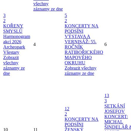
všechny
záznamy ze dne
3
5
2
2
KOŘENY
KONCERTY NA
SMYSLŮ
PODSÍNI
Harmonogram
VÝSTAVA A
akcí 2026
VERNISÁŽ: 55.
4
6
Archeopark
ROČNÍK
Všestary
RATIBOŘICKÉHO
Zobrazit
MAPOVÉHO
všechny
OKRUHU
záznamy ze
Zobrazit všechny
dne
záznamy ze dne
13
3
SETKÁNÍ
12
JOSEFOV
2
KONCERT:
KONCERTY NA
MICHAL
PODSÍNI
ŠINDELÁŘ 
10
11
ŽENSKÝ