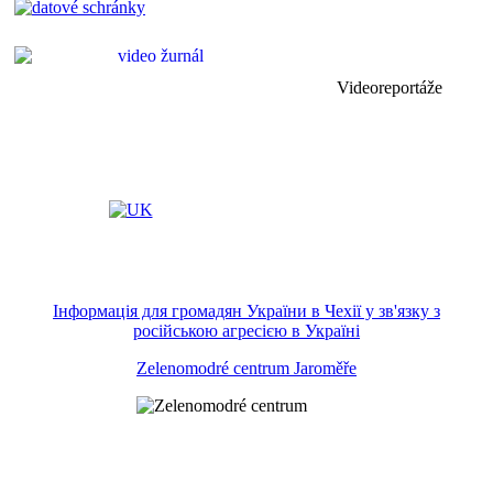
Videoreportáže
Інформація для громадян України в Чехії у зв'язку з
російською агресією в Україні
Zelenomodré centrum Jaroměře