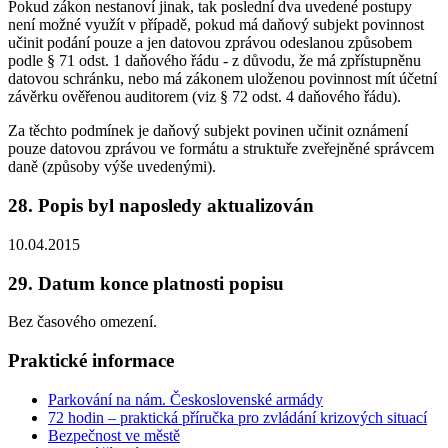
Pokud zákon nestanoví jinak, tak poslední dva uvedené postupy
není možné využít v případě, pokud má daňový subjekt povinnost
učinit podání pouze a jen datovou zprávou odeslanou způsobem
podle § 71 odst. 1 daňového řádu - z důvodu, že má zpřístupněnu
datovou schránku, nebo má zákonem uloženou povinnost mít účetní
závěrku ověřenou auditorem (viz § 72 odst. 4 daňového řádu).
Za těchto podmínek je daňový subjekt povinen učinit oznámení
pouze datovou zprávou ve formátu a struktuře zveřejněné správcem
daně (způsoby výše uvedenými).
28. Popis byl naposledy aktualizován
10.04.2015
29. Datum konce platnosti popisu
Bez časového omezení.
Praktické informace
Parkování na nám. Československé armády
72 hodin – praktická příručka pro zvládání krizových situací
Bezpečnost ve městě