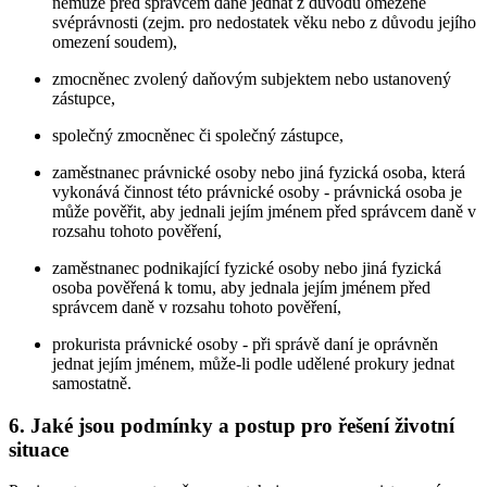
nemůže před správcem daně jednat z důvodu omezené
svéprávnosti (zejm. pro nedostatek věku nebo z důvodu jejího
omezení soudem),
zmocněnec zvolený daňovým subjektem nebo ustanovený
zástupce,
společný zmocněnec či společný zástupce,
zaměstnanec právnické osoby nebo jiná fyzická osoba, která
vykonává činnost této právnické osoby - právnická osoba je
může pověřit, aby jednali jejím jménem před správcem daně v
rozsahu tohoto pověření,
zaměstnanec podnikající fyzické osoby nebo jiná fyzická
osoba pověřená k tomu, aby jednala jejím jménem před
správcem daně v rozsahu tohoto pověření,
prokurista právnické osoby - při správě daní je oprávněn
jednat jejím jménem, může-li podle udělené prokury jednat
samostatně.
6. Jaké jsou podmínky a postup pro řešení životní
situace