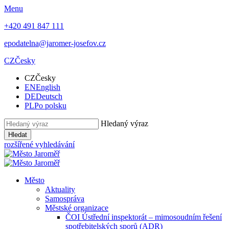
Menu
+420 491 847 111
epodatelna@jaromer-josefov.cz
CZ
Česky
CZ
Česky
EN
English
DE
Deutsch
PL
Po polsku
Hledaný výraz
Hledat
rozšířené vyhledávání
Město
Aktuality
Samospráva
Městské organizace
ČOI Ústřední inspektorát – mimosoudním řešení
spotřebitelských sporů (ADR)