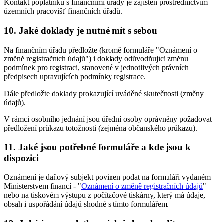
Kontakt poplatníků s finančními úřady je zajištěn prostřednictvím
územních pracovišť finančních úřadů.
10. Jaké doklady je nutné mít s sebou
Na finančním úřadu předložte (kromě formuláře "Oznámení o
změně registračních údajů") i doklady odůvodňující změnu
podmínek pro registraci, stanovené v jednotlivých právních
předpisech upravujících podmínky registrace.
Dále předložte doklady prokazující uváděné skutečnosti (změny
údajů).
V rámci osobního jednání jsou úřední osoby oprávněny požadovat
předložení průkazu totožnosti (zejména občanského průkazu).
11. Jaké jsou potřebné formuláře a kde jsou k
dispozici
Oznámení je daňový subjekt povinen podat na formuláři vydaném
Ministerstvem financí - "
Oznámení o změně registračních údajů
"
nebo na tiskovém výstupu z počítačové tiskárny, který má údaje,
obsah i uspořádání údajů shodné s tímto formulářem.