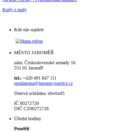
Kudy z nudy
Kde nás najdete
MĚSTO JAROMĚŘ
nám. Československé armády 16
551 01 Jaroměř
tel.:
+420 491 847 111
epodatelna@jaromer-josefov.cz
Datová schránka: sbwbzd5
IČ 00272728
DIČ CZ00272728
Úřední hodiny
Pondělí