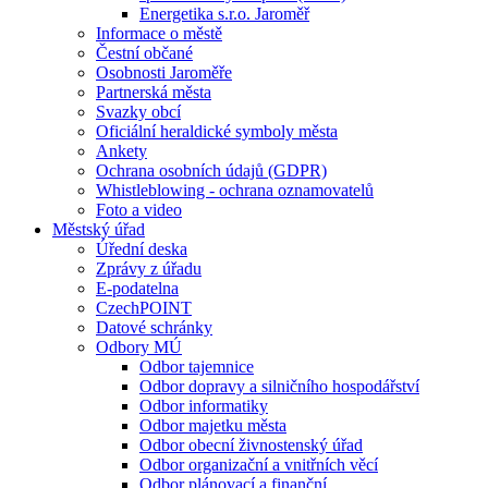
Energetika s.r.o. Jaroměř
Informace o městě
Čestní občané
Osobnosti Jaroměře
Partnerská města
Svazky obcí
Oficiální heraldické symboly města
Ankety
Ochrana osobních údajů (GDPR)
Whistleblowing - ochrana oznamovatelů
Foto a video
Městský úřad
Úřední deska
Zprávy z úřadu
E-podatelna
CzechPOINT
Datové schránky
Odbory MÚ
Odbor tajemnice
Odbor dopravy a silničního hospodářství
Odbor informatiky
Odbor majetku města
Odbor obecní živnostenský úřad
Odbor organizační a vnitřních věcí
Odbor plánovací a finanční