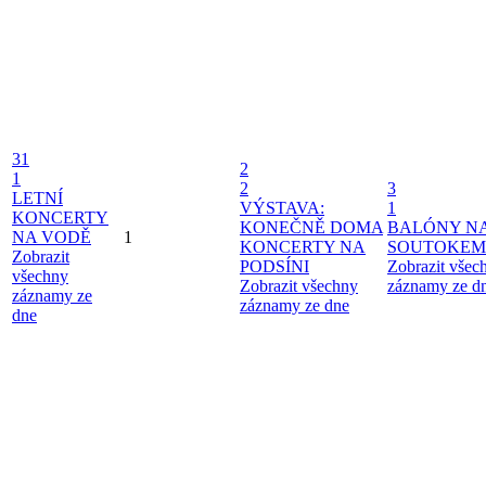
31
2
1
2
3
LETNÍ
VÝSTAVA:
1
KONCERTY
KONEČNĚ DOMA
BALÓNY N
NA VODĚ
1
KONCERTY NA
SOUTOKEM
Zobrazit
PODSÍNI
Zobrazit všec
všechny
Zobrazit všechny
záznamy ze d
záznamy ze
záznamy ze dne
dne