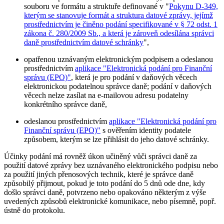
souboru ve formátu a struktuře definované v "
Pokynu D-349,
kterým se stanovuje formát a struktura datové zprávy, jejímž
prostřednictvím je činěno podání specifikované v § 72 odst. 1
zákona č. 280/2009 Sb., a která je zároveň odesílána správci
daně prostřednictvím datové schránky
",
opatřenou uznávaným elektronickým podpisem a odeslanou
prostřednictvím
aplikace "Elektronická podání pro Finanční
správu (EPO)"
, která je pro podání v daňových věcech
elektronickou podatelnou správce daně; podání v daňových
věcech nelze zasílat na e-mailovou adresu podatelny
konkrétního správce daně,
odeslanou prostřednictvím
aplikace "Elektronická podání pro
Finanční správu (EPO)"
s ověřením identity podatele
způsobem, kterým se lze přihlásit do jeho datové schránky.
Účinky podání má rovněž úkon učiněný vůči správci daně za
použití datové zprávy bez uznávaného elektronického podpisu nebo
za použití jiných přenosových technik, které je správce daně
způsobilý přijmout, pokud je toto podání do 5 dnů ode dne, kdy
došlo správci daně, potvrzeno nebo opakováno některým z výše
uvedených způsobů elektronické komunikace, nebo písemně, popř.
ústně do protokolu.