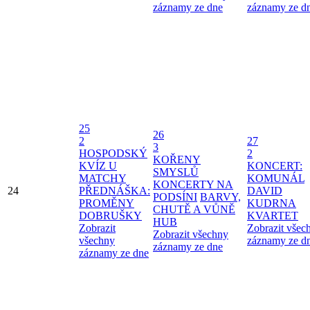
záznamy ze dne
záznamy ze d
25
26
2
27
3
HOSPODSKÝ
2
KOŘENY
KVÍZ U
KONCERT:
SMYSLŮ
MATCHY
KOMUNÁL
KONCERTY NA
24
PŘEDNÁŠKA:
DAVID
PODSÍNI
BARVY,
PROMĚNY
KUDRNA
CHUTĚ A VŮNĚ
DOBRUŠKY
KVARTET
HUB
Zobrazit
Zobrazit všec
Zobrazit všechny
všechny
záznamy ze d
záznamy ze dne
záznamy ze dne