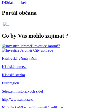
DISdata - tickets
Portál občana
Co by Vás mohlo zajímat
?
Investice Jaroměř
City upgrade
Královská věnná města
Kladské pomezí
Kladská stezka
Euroregion
Sdružení historických sídel
http://www.aticcr.cz/
Na kole i pěšky - cykloturistiká aplikace