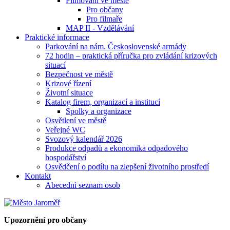
Filmování ve městě
Pro občany
Pro filmaře
MAP II - Vzdělávání
Praktické informace
Parkování na nám. Československé armády
72 hodin – praktická příručka pro zvládání krizových
situací
Bezpečnost ve městě
Krizové řízení
Životní situace
Katalog firem, organizací a institucí
Spolky a organizace
Osvětlení ve městě
Veřejné WC
Svozový kalendář 2026
Produkce odpadů a ekonomika odpadového
hospodářství
Osvědčení o podílu na zlepšení životního prostředí
Kontakt
Abecední seznam osob
Upozornění pro občany