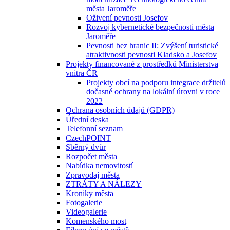
města Jaroměře
Oživení pevnosti Josefov
Rozvoj kybernetické bezpečnosti města
Jaroměře
Pevnosti bez hranic II: Zvýšení turistické
atraktivnosti pevnosti Kladsko a Josefov
Projekty financované z prostředků Ministerstva
vnitra ČR
Projekty obcí na podporu integrace držitelů
dočasné ochrany na lokální úrovni v roce
2022
Ochrana osobních údajů (GDPR)
Úřední deska
Telefonní seznam
CzechPOINT
Sběrný dvůr
Rozpočet města
Nabídka nemovitostí
Zpravodaj města
ZTRÁTY A NÁLEZY
Kroniky města
Fotogalerie
Videogalerie
Komenského most