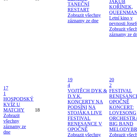
JAKUB
TANEČNÍ
KOŘÍNEK,
RESTART
QUEENMAN
Zobrazit všechny
Letní kino v
záznamy ze dne
pevnosti Jose
Zobrazit všec
záznamy ze d
19
20
4
2
17
VOJTĚCH DYK &
FESTIVAL
1
D.Y.K.
RENESANC
HOSPODSKÝ
KONCERTY NA
OPOČNĚ
KVÍZ U
PODSÍNI
NA
KONCERT:
MATCHY
18
STOJÁKA LIVE
LOVESONG
Zobrazit
FESTIVAL
ORCHESTR
všechny
RENESANCE V
BIG BAND
záznamy ze
OPOČNĚ
MELODYBR
dne
Zobrazit všechny
Zobrazit všec