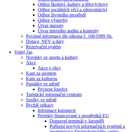
Odbor školství, kultury a tělovýchovy
Odbor sociálních věcí a zdravotnictví
Odbor životního prostředí
Odbor výstavby
Útvar starosty
Útvar interního auditu a kontroly
Povinné informace dle zákona č. 106⁄1999 Sb.
Dotace, NFV a dary
Rezervační systém
Volný čas
Novinky ze sportu a kultury
Akce
Akce v obci
Kam za sportem
Kam za kulturou
Památky ve městě
Pevnost Josefov
Turistické informační centrum
Spolky ve městě
Rychlé odkazy
Informace koronavir
Projekty financované z prostředků EU
Dopravní terminál v Jaroměři
Pořízení nových informačních systémů a
modernizace Technologického centra