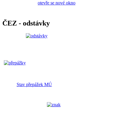
ČEZ - odstávky
Stav přepážek MÚ