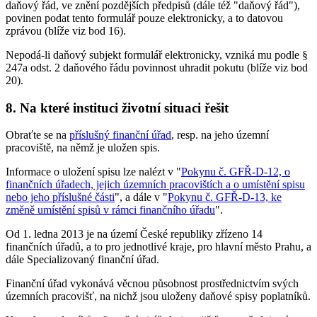
daňový řád, ve znění pozdějších předpisů (dále též "daňový řád"),
povinen podat tento formulář pouze elektronicky, a to datovou
zprávou (blíže viz bod 16).
Nepodá-li daňový subjekt formulář elektronicky, vzniká mu podle §
247a odst. 2 daňového řádu povinnost uhradit pokutu (blíže viz bod
20).
8. Na které instituci životní situaci řešit
Obraťte se na
příslušný finanční úřad
, resp. na jeho územní
pracoviště, na němž je uložen spis.
Informace o uložení spisu lze nalézt v "
Pokynu č. GFŘ-D-12, o
finančních úřadech, jejich územních pracovištích a o umístění spisu
nebo jeho příslušné části
", a dále v "
Pokynu č. GFŘ-D-13, ke
změně umístění spisů v rámci finančního úřadu
".
Od 1. ledna 2013 je na území České republiky zřízeno 14
finančních úřadů, a to pro jednotlivé kraje, pro hlavní město Prahu, a
dále Specializovaný finanční úřad.
Finanční úřad vykonává věcnou působnost prostřednictvím svých
územních pracovišť, na nichž jsou uloženy daňové spisy poplatníků.