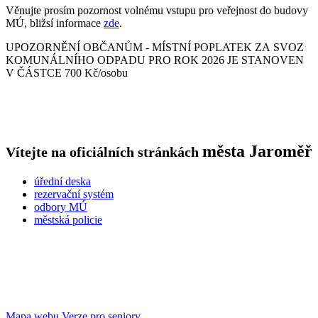
Věnujte prosím pozornost volnému vstupu pro veřejnost do budovy
MÚ, bližsí informace
zde
.
UPOZORNĚNÍ OBČANŮM - MÍSTNÍ POPLATEK ZA SVOZ
KOMUNÁLNÍHO ODPADU PRO ROK 2026 JE STANOVEN
V ČÁSTCE 700 Kč/osobu
města
Jaroměř
Vítejte na oficiálních stránkách
úřední deska
rezervační systém
odbory MÚ
městská policie
Mapa webu
Verze pro seniory