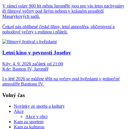
V rámci oslav 900 let města Jaroměře jsou pro vás letos nachystány
tři filmové večery pod širým nebem v krásném prostředí
Masarykových sadů.
Čekají nás oblíbené české filmy, letní atmosféra, občerstvení a
pohodové večery s rodinou i přáteli.
Letní kino v pevnosti Josefov
Kdy:
4. 9. 2026 začátek od 21:00
Kde:
Bastion IV, Jaroměř
I v létě 2026 se můžete těšit na večery pod hvězdami v jedinečné
atmosféře Bastionu IV.
Volný čas
Novinky ze sportu a kultury
Akce
Akce v obci
Kam za sportem
Kam za kulturou