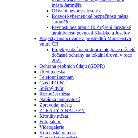
města Jaroměře
Oživení pevnosti Josefov
Rozvoj kybernetické bezpečnosti města
Jaroměře
Pevnosti bez hranic II: Zvýšení turistické
atraktivnosti pevnosti Kladsko a Josefov
Projekty financované z prostředků Ministerstva
vnitra ČR
Projekty obcí na podporu integrace držitelů
dočasné ochrany na lokální úrovni v roce
2022
Ochrana osobních údajů (GDPR)
Úřední deska
Telefonní seznam
CzechPOINT
Sběrný dvůr
Rozpočet města
Nabídka nemovitostí
Zpravodaj města
ZTRÁTY A NÁLEZY
Kroniky města
Fotogalerie
Videogalerie
Komenského most