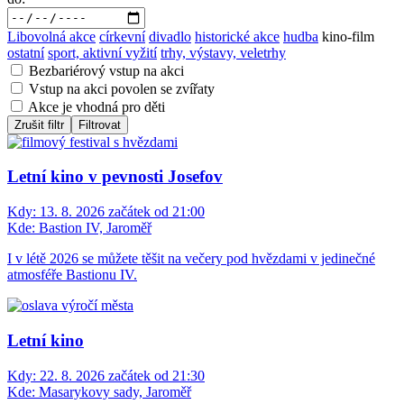
Libovolná akce
církevní
divadlo
historické akce
hudba
kino-film
ostatní
sport, aktivní vyžití
trhy, výstavy, veletrhy
Bezbariérový vstup na akci
Vstup na akci povolen se zvířaty
Akce je vhodná pro děti
Zrušit filtr
Filtrovat
Letní kino v pevnosti Josefov
Kdy:
13. 8. 2026 začátek od 21:00
Kde:
Bastion IV, Jaroměř
I v létě 2026 se můžete těšit na večery pod hvězdami v jedinečné
atmosféře Bastionu IV.
Letní kino
Kdy:
22. 8. 2026 začátek od 21:30
Kde:
Masarykovy sady, Jaroměř