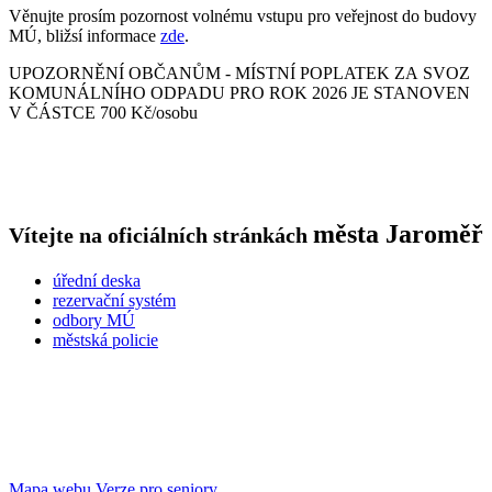
Věnujte prosím pozornost volnému vstupu pro veřejnost do budovy
MÚ, bližsí informace
zde
.
UPOZORNĚNÍ OBČANŮM - MÍSTNÍ POPLATEK ZA SVOZ
KOMUNÁLNÍHO ODPADU PRO ROK 2026 JE STANOVEN
V ČÁSTCE 700 Kč/osobu
města
Jaroměř
Vítejte na oficiálních stránkách
úřední deska
rezervační systém
odbory MÚ
městská policie
Mapa webu
Verze pro seniory