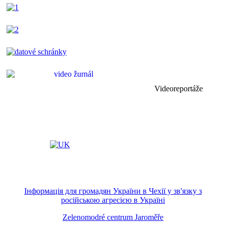
Videoreportáže
Інформація для громадян України в Чехії у зв'язку з
російською агресією в Україні
Zelenomodré centrum Jaroměře