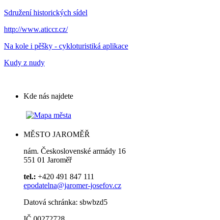
Sdružení historických sídel
http://www.aticcr.cz/
Na kole i pěšky - cykloturistiká aplikace
Kudy z nudy
Kde nás najdete
MĚSTO JAROMĚŘ
nám. Československé armády 16
551 01 Jaroměř
tel.:
+420 491 847 111
epodatelna@jaromer-josefov.cz
Datová schránka: sbwbzd5
IČ 00272728