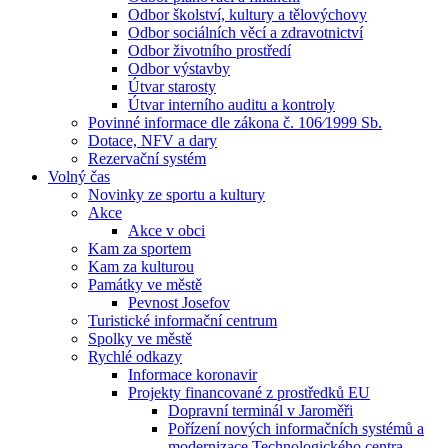
Odbor školství, kultury a tělovýchovy
Odbor sociálních věcí a zdravotnictví
Odbor životního prostředí
Odbor výstavby
Útvar starosty
Útvar interního auditu a kontroly
Povinné informace dle zákona č. 106⁄1999 Sb.
Dotace, NFV a dary
Rezervační systém
Volný čas
Novinky ze sportu a kultury
Akce
Akce v obci
Kam za sportem
Kam za kulturou
Památky ve městě
Pevnost Josefov
Turistické informační centrum
Spolky ve městě
Rychlé odkazy
Informace koronavir
Projekty financované z prostředků EU
Dopravní terminál v Jaroměři
Pořízení nových informačních systémů a
modernizace Technologického centra