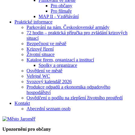
Filmování ve městě
Pro občany
Pro filmaře
MAP II - Vzdělávání
Praktické informace
Parkování na nám. Československé armády
72 hodin – praktická příručka pro zvládání krizových
situací
Bezpečnost ve městě
Krizové řízení
Životní situace
Katalog firem, organizací a institucí
Spolky a organizace
Osvětlení ve městě
Veřejné WC
Svozový kalendář 2026
Produkce odpadů a ekonomika odpadového
hospodářství
Osvědčení o podílu na zlepšení životního prostředí
Kontakt
Abecední seznam osob
Upozornění pro občany