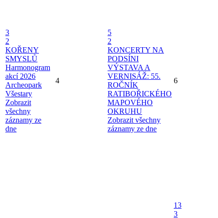
3
5
2
2
KOŘENY
KONCERTY NA
SMYSLŮ
PODSÍNI
Harmonogram
VÝSTAVA A
akcí 2026
VERNISÁŽ: 55.
4
6
Archeopark
ROČNÍK
Všestary
RATIBOŘICKÉHO
Zobrazit
MAPOVÉHO
všechny
OKRUHU
záznamy ze
Zobrazit všechny
dne
záznamy ze dne
13
3