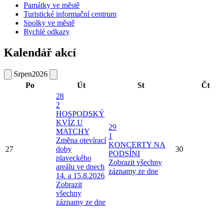
Památky ve městě
Turistické informační centrum
Spolky ve městě
Rychlé odkazy
Kalendář akcí
Srpen
2026
Po
Út
St
Čt
28
2
HOSPODSKÝ
KVÍZ U
29
MATCHY
1
Změna otevírací
KONCERTY NA
27
doby
30
PODSÍNI
plaveckého
Zobrazit všechny
areálu ve dnech
záznamy ze dne
14. a 15.8.2026
Zobrazit
všechny
záznamy ze dne