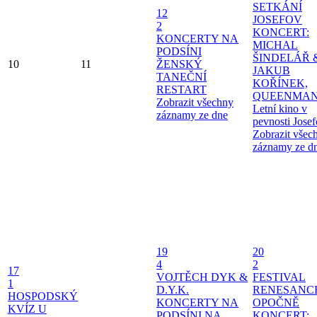
SETKÁNÍ
12
JOSEFOV
2
KONCERT:
KONCERTY NA
MICHAL
PODSÍNI
ŠINDELÁŘ 
10
11
ŽENSKÝ
JAKUB
TANEČNÍ
KOŘÍNEK,
RESTART
QUEENMAN
Zobrazit všechny
Letní kino v
záznamy ze dne
pevnosti Jose
Zobrazit všec
záznamy ze d
19
20
4
2
17
VOJTĚCH DYK &
FESTIVAL
1
D.Y.K.
RENESANC
HOSPODSKÝ
KONCERTY NA
OPOČNĚ
KVÍZ U
PODSÍNI
NA
KONCERT: