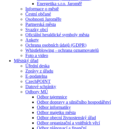
Energetika s.r.o. Jaroměř
Informace o městě
Čestní občané
Osobnosti Jaroměře
Partnerská města
Svazky obcí
Oficiální heraldické symboly města
Ankety
Ochrana osobních údajů (GDPR)
Whistleblowing - ochrana oznamovatelů
Foto a video
Městský úřad
Úřední deska
Zprávy z úřadu
E-podatelna
CzechPOINT
Datové schránky
Odbory MÚ
Odbor tajemnice
Odbor dopravy a silničního hospodářství
Odbor informatiky
Odbor majetku města
Odbor obecní živnostenský úřad
Odbor organizační a vnitřních věcí
Odbor plánovací a finanční