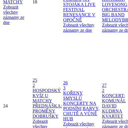
MATCHY
18
STOJÁKA LIVE
LOVESONG
Zobrazit
FESTIVAL
ORCHESTR
všechny
RENESANCE V
BIG BAND
záznamy ze
OPOČNĚ
MELODYBR
dne
Zobrazit všechny
Zobrazit všec
záznamy ze dne
záznamy ze d
25
26
2
27
3
HOSPODSKÝ
2
KOŘENY
KVÍZ U
KONCERT:
SMYSLŮ
MATCHY
KOMUNÁL
KONCERTY NA
24
PŘEDNÁŠKA:
DAVID
PODSÍNI
BARVY,
PROMĚNY
KUDRNA
CHUTĚ A VŮNĚ
DOBRUŠKY
KVARTET
HUB
Zobrazit
Zobrazit všec
Zobrazit všechny
všechny
záznamy ze d