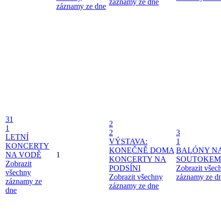
záznamy ze dne
záznamy ze dne
31
2
1
2
3
LETNÍ
VÝSTAVA:
1
KONCERTY
KONEČNĚ DOMA
BALÓNY N
NA VODĚ
1
KONCERTY NA
SOUTOKEM
Zobrazit
PODSÍNI
Zobrazit všec
všechny
Zobrazit všechny
záznamy ze d
záznamy ze
záznamy ze dne
dne