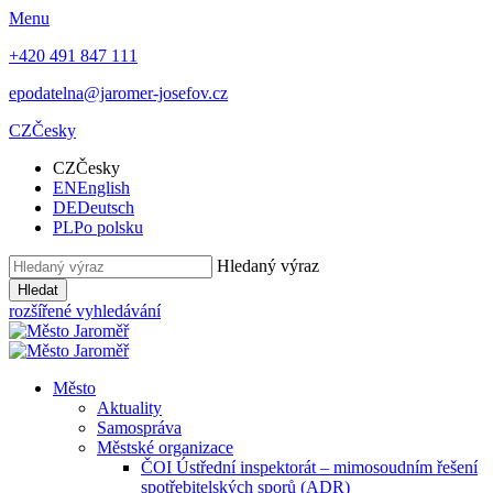
Menu
+420 491 847 111
epodatelna@jaromer-josefov.cz
CZ
Česky
CZ
Česky
EN
English
DE
Deutsch
PL
Po polsku
Hledaný výraz
Hledat
rozšířené vyhledávání
Město
Aktuality
Samospráva
Městské organizace
ČOI Ústřední inspektorát – mimosoudním řešení
spotřebitelských sporů (ADR)