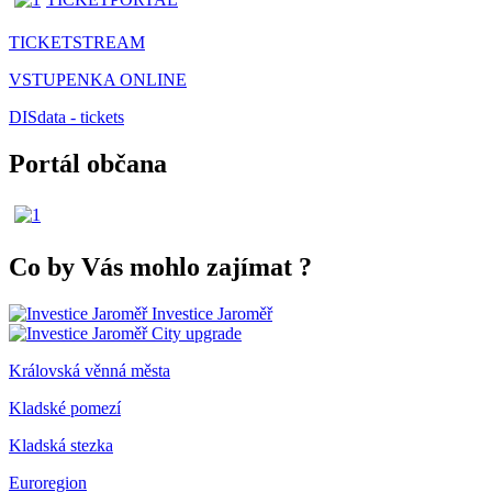
TICKETSTREAM
VSTUPENKA ONLINE
DISdata - tickets
Portál občana
Co by Vás mohlo zajímat
?
Investice Jaroměř
City upgrade
Královská věnná města
Kladské pomezí
Kladská stezka
Euroregion