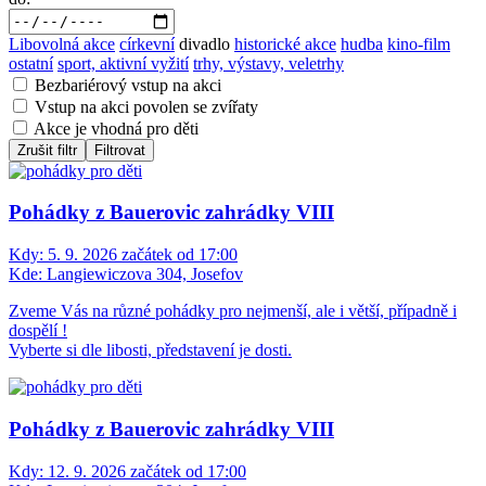
Libovolná akce
církevní
divadlo
historické akce
hudba
kino-film
ostatní
sport, aktivní vyžití
trhy, výstavy, veletrhy
Bezbariérový vstup na akci
Vstup na akci povolen se zvířaty
Akce je vhodná pro děti
Zrušit filtr
Filtrovat
Pohádky z Bauerovic zahrádky VIII
Kdy:
5. 9. 2026 začátek od 17:00
Kde:
Langiewiczova 304, Josefov
Zveme Vás na různé pohádky pro nejmenší, ale i větší, případně i
dospělí !
Vyberte si dle libosti, představení je dosti.
Pohádky z Bauerovic zahrádky VIII
Kdy:
12. 9. 2026 začátek od 17:00