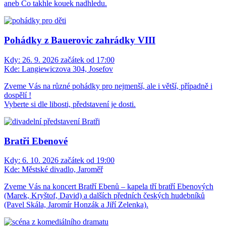
aneb Co takhle kouek nadhledu.
Pohádky z Bauerovic zahrádky VIII
Kdy:
26. 9. 2026 začátek od 17:00
Kde:
Langiewiczova 304, Josefov
Zveme Vás na různé pohádky pro nejmenší, ale i větší, případně i
dospělí !
Vyberte si dle libosti, představení je dosti.
Bratři Ebenové
Kdy:
6. 10. 2026 začátek od 19:00
Kde:
Městské divadlo, Jaroměř
Zveme Vás na koncert Bratří Ebenů – kapela tří bratří Ebenových
(Marek, Kryštof, David) a dalších předních českých hudebníků
(Pavel Skála, Jaromír Honzák a Jiří Zelenka).