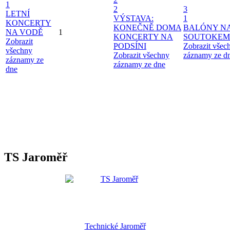
1
2
3
LETNÍ
VÝSTAVA:
1
KONCERTY
KONEČNĚ DOMA
BALÓNY N
NA VODĚ
1
KONCERTY NA
SOUTOKEM
Zobrazit
PODSÍNI
Zobrazit všec
všechny
Zobrazit všechny
záznamy ze d
záznamy ze
záznamy ze dne
dne
TS Jaroměř
Technické Jaroměř