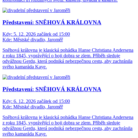
Představení: SNĚHOVÁ KRÁLOVNA
Kdy:
5. 12. 2026 začátek od 15:00
Kde:
Městské divadlo, Jaroměř
Sněhová královna je klasická pohádka Hanse Christiana Andersena
z roku 1845, vyprávějící o boji dobra se zlem. Příběh sleduje
odvážnou Gerdu, která podniká nebezpečnou cestu, aby zachránila
svého kamaráda Kaye.
Představení: SNĚHOVÁ KRÁLOVNA
Kdy:
6. 12. 2026 začátek od 15:00
Kde:
Městské divadlo, Jaroměř
Sněhová královna je klasická pohádka Hanse Christiana Andersena
z roku 1845, vyprávějící o boji dobra se zlem. Příběh sleduje
odvážnou Gerdu, která podniká nebezpečnou cestu, aby zachránila
svého kamaráda Kaye.