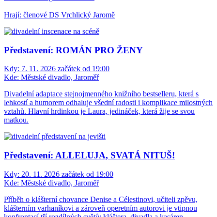
Hrají: členové DS Vrchlický Jaromě
Představení: ROMÁN PRO ŽENY
Kdy:
7. 11. 2026 začátek od 19:00
Kde:
Městské divadlo, Jaroměř
Divadelní adaptace stejnojmenného knižního bestselleru, která s
lehkostí a humorem odhaluje všední radosti i komplikace milostných
vztahů. Hlavní hrdinkou je Laura, jedináček, která žije se svou
matkou.
Představení: ALLELUJA, SVATÁ NITUŠ!
Kdy:
20. 11. 2026 začátek od 19:00
Kde:
Městské divadlo, Jaroměř
Příběh o klášterní chovance Denise a Célestinovi, učiteli zpěvu,
klášterním varhaníkovi a zároveň operetním autorovi je vtipnou
konfrontací tří rozdílných světů: kláštera, divadla a kasáren.