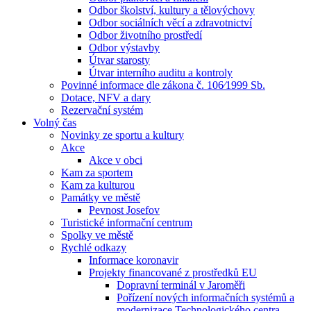
Odbor školství, kultury a tělovýchovy
Odbor sociálních věcí a zdravotnictví
Odbor životního prostředí
Odbor výstavby
Útvar starosty
Útvar interního auditu a kontroly
Povinné informace dle zákona č. 106⁄1999 Sb.
Dotace, NFV a dary
Rezervační systém
Volný čas
Novinky ze sportu a kultury
Akce
Akce v obci
Kam za sportem
Kam za kulturou
Památky ve městě
Pevnost Josefov
Turistické informační centrum
Spolky ve městě
Rychlé odkazy
Informace koronavir
Projekty financované z prostředků EU
Dopravní terminál v Jaroměři
Pořízení nových informačních systémů a
modernizace Technologického centra