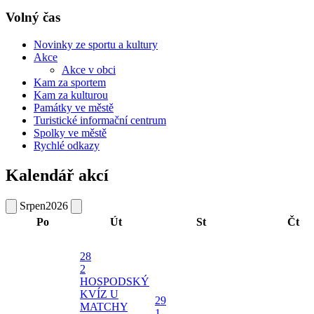
Volný čas
Novinky ze sportu a kultury
Akce
Akce v obci
Kam za sportem
Kam za kulturou
Památky ve městě
Turistické informační centrum
Spolky ve městě
Rychlé odkazy
Kalendář akcí
Srpen
2026
Po
Út
St
Čt
28
2
HOSPODSKÝ
KVÍZ U
29
MATCHY
1