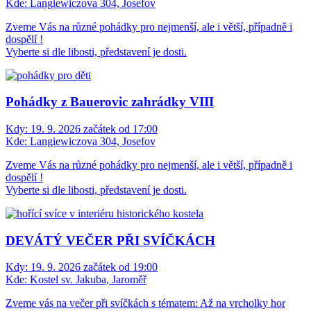
Kde:
Langiewiczova 304, Josefov
Zveme Vás na různé pohádky pro nejmenší, ale i větší, případně i
dospělí !
Vyberte si dle libosti, představení je dosti.
Pohádky z Bauerovic zahrádky VIII
Kdy:
19. 9. 2026 začátek od 17:00
Kde:
Langiewiczova 304, Josefov
Zveme Vás na různé pohádky pro nejmenší, ale i větší, případně i
dospělí !
Vyberte si dle libosti, představení je dosti.
DEVÁTÝ VEČER PŘI SVÍČKÁCH
Kdy:
19. 9. 2026 začátek od 19:00
Kde:
Kostel sv. Jakuba, Jaroměř
Zveme vás na večer při svíčkách s tématem: Až na vrcholky hor