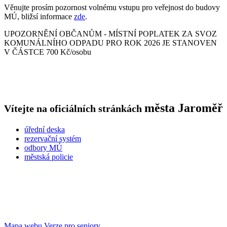
Věnujte prosím pozornost volnému vstupu pro veřejnost do budovy
MÚ, bližsí informace
zde
.
UPOZORNĚNÍ OBČANŮM - MÍSTNÍ POPLATEK ZA SVOZ
KOMUNÁLNÍHO ODPADU PRO ROK 2026 JE STANOVEN
V ČÁSTCE 700 Kč/osobu
města
Jaroměř
Vítejte na oficiálních stránkách
úřední deska
rezervační systém
odbory MÚ
městská policie
Mapa webu
Verze pro seniory