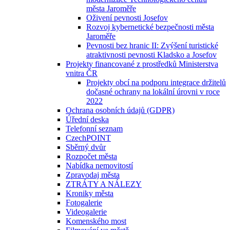
města Jaroměře
Oživení pevnosti Josefov
Rozvoj kybernetické bezpečnosti města
Jaroměře
Pevnosti bez hranic II: Zvýšení turistické
atraktivnosti pevnosti Kladsko a Josefov
Projekty financované z prostředků Ministerstva
vnitra ČR
Projekty obcí na podporu integrace držitelů
dočasné ochrany na lokální úrovni v roce
2022
Ochrana osobních údajů (GDPR)
Úřední deska
Telefonní seznam
CzechPOINT
Sběrný dvůr
Rozpočet města
Nabídka nemovitostí
Zpravodaj města
ZTRÁTY A NÁLEZY
Kroniky města
Fotogalerie
Videogalerie
Komenského most