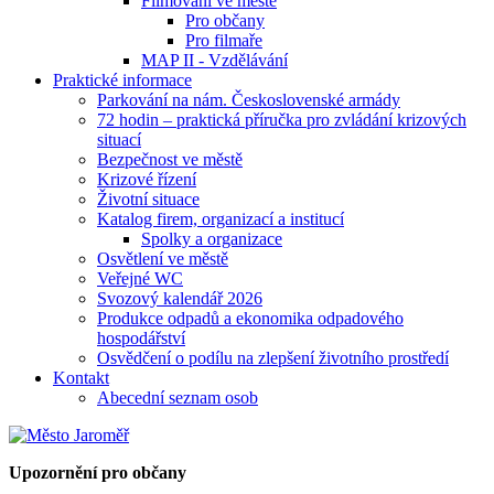
Filmování ve městě
Pro občany
Pro filmaře
MAP II - Vzdělávání
Praktické informace
Parkování na nám. Československé armády
72 hodin – praktická příručka pro zvládání krizových
situací
Bezpečnost ve městě
Krizové řízení
Životní situace
Katalog firem, organizací a institucí
Spolky a organizace
Osvětlení ve městě
Veřejné WC
Svozový kalendář 2026
Produkce odpadů a ekonomika odpadového
hospodářství
Osvědčení o podílu na zlepšení životního prostředí
Kontakt
Abecední seznam osob
Upozornění pro občany