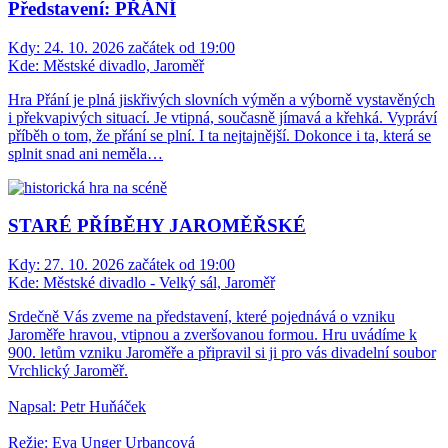
Představení: PŘÁNÍ
Kdy:
24. 10. 2026 začátek od 19:00
Kde:
Městské divadlo, Jaroměř
Hra Přání je plná jiskřivých slovních výměn a výborně vystavěných
i překvapivých situací. Je vtipná, současně jímavá a křehká. Vypráví
příběh o tom, že přání se plní. I ta nejtajnější. Dokonce i ta, která se
splnit snad ani neměla…
STARÉ PŘÍBĚHY JAROMĚŘSKÉ
Kdy:
27. 10. 2026 začátek od 19:00
Kde:
Městské divadlo - Velký sál, Jaroměř
Srdečně Vás zveme na představení, které pojednává o vzniku
Jaroměře hravou, vtipnou a zveršovanou formou. Hru uvádíme k
900. letům vzniku Jaroměře a připravil si ji pro vás divadelní soubor
Vrchlický Jaroměř.
Napsal: Petr Huňáček
Režie: Eva Unger Urbancová