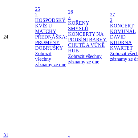
25
26
2
27
3
HOSPODSKÝ
2
KOŘENY
KVÍZ U
KONCERT:
SMYSLŮ
MATCHY
KOMUNÁL
KONCERTY NA
24
PŘEDNÁŠKA:
DAVID
PODSÍNI
BARVY,
PROMĚNY
KUDRNA
CHUTĚ A VŮNĚ
DOBRUŠKY
KVARTET
HUB
Zobrazit
Zobrazit všec
Zobrazit všechny
všechny
záznamy ze d
záznamy ze dne
záznamy ze dne
31
2