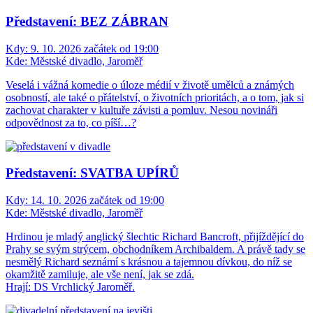
Představení: BEZ ZÁBRAN
Kdy:
9. 10. 2026 začátek od 19:00
Kde:
Městské divadlo, Jaroměř
Veselá i vážná komedie o úloze médií v životě umělců a známých
osobností, ale také o přátelství, o životních prioritách, a o tom, jak si
zachovat charakter v kultuře závisti a pomluv. Nesou novináři
odpovědnost za to, co píší…?
Představení: SVATBA UPÍRŮ
Kdy:
14. 10. 2026 začátek od 19:00
Kde:
Městské divadlo, Jaroměř
Hrdinou je mladý anglický šlechtic Richard Bancroft, přijíždějící do
Prahy se svým strýcem, obchodníkem Archibaldem. A právě tady se
nesmělý Richard seznámí s krásnou a tajemnou dívkou, do níž se
okamžitě zamiluje, ale vše není, jak se zdá.
Hrají: DS Vrchlický Jaroměř.