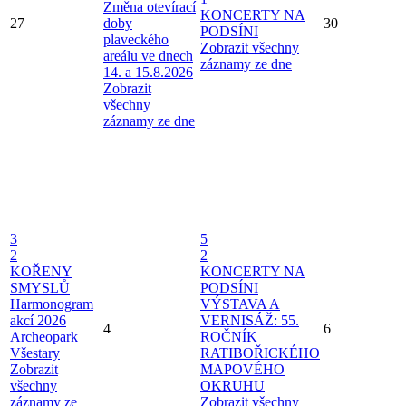
Změna otevírací
KONCERTY NA
27
doby
30
PODSÍNI
plaveckého
Zobrazit všechny
areálu ve dnech
záznamy ze dne
14. a 15.8.2026
Zobrazit
všechny
záznamy ze dne
3
5
2
2
KOŘENY
KONCERTY NA
SMYSLŮ
PODSÍNI
Harmonogram
VÝSTAVA A
akcí 2026
VERNISÁŽ: 55.
4
6
Archeopark
ROČNÍK
Všestary
RATIBOŘICKÉHO
Zobrazit
MAPOVÉHO
všechny
OKRUHU
záznamy ze
Zobrazit všechny