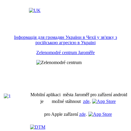
Інформація для громадян України в Чехії у зв'язку з
російською агресією в Україні
Zelenomodré centrum Jaroměře
Mobilní aplikaci města Jaroměř pro zařízení android
je možné stáhnout
zde
,
pro Apple zařízení
zde
.