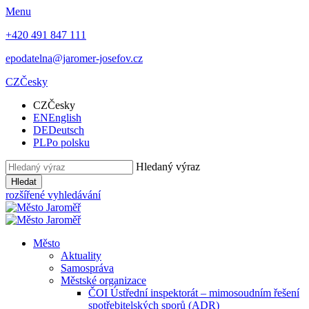
Menu
+420 491 847 111
epodatelna@jaromer-josefov.cz
CZ
Česky
CZ
Česky
EN
English
DE
Deutsch
PL
Po polsku
Hledaný výraz
Hledat
rozšířené vyhledávání
Město
Aktuality
Samospráva
Městské organizace
ČOI Ústřední inspektorát – mimosoudním řešení
spotřebitelských sporů (ADR)