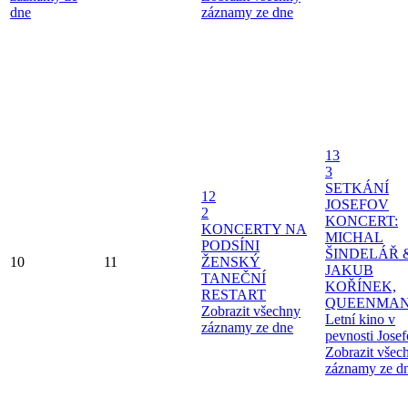
dne
záznamy ze dne
13
3
SETKÁNÍ
12
JOSEFOV
2
KONCERT:
KONCERTY NA
MICHAL
PODSÍNI
ŠINDELÁŘ 
10
11
ŽENSKÝ
JAKUB
TANEČNÍ
KOŘÍNEK,
RESTART
QUEENMAN
Zobrazit všechny
Letní kino v
záznamy ze dne
pevnosti Jose
Zobrazit všec
záznamy ze d