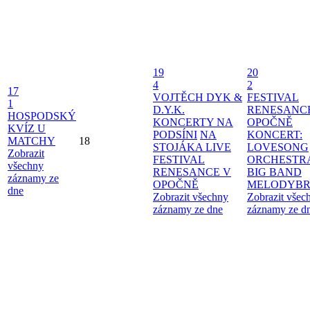
19
20
4
2
17
VOJTĚCH DYK &
FESTIVAL
1
D.Y.K.
RENESANC
HOSPODSKÝ
KONCERTY NA
OPOČNĚ
KVÍZ U
PODSÍNI
NA
KONCERT:
MATCHY
18
STOJÁKA LIVE
LOVESONG
Zobrazit
FESTIVAL
ORCHESTR
všechny
RENESANCE V
BIG BAND
záznamy ze
OPOČNĚ
MELODYBR
dne
Zobrazit všechny
Zobrazit všec
záznamy ze dne
záznamy ze d