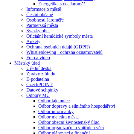
Energetika s.r.o. Jaroměř
Informace o městě
Čestní občané
Osobnosti Jaroměře
Partnerská města
Svazky obcí
Oficiální heraldické symboly města
Ankety
Ochrana osobních údajů (GDPR)
Whistleblowing - ochrana oznamovatelů
Foto a video
Městský úřad
Úřední deska
Zprávy z úřadu
E-podatelna
CzechPOINT
Datové schránky
Odbory MÚ
Odbor tajemnice
Odbor dopravy a silničního hospodářství
Odbor informatiky
Odbor majetku města
Odbor obecní živnostenský úřad
Odbor organizační a vnitřních věcí
Odbor plánovací a finanční