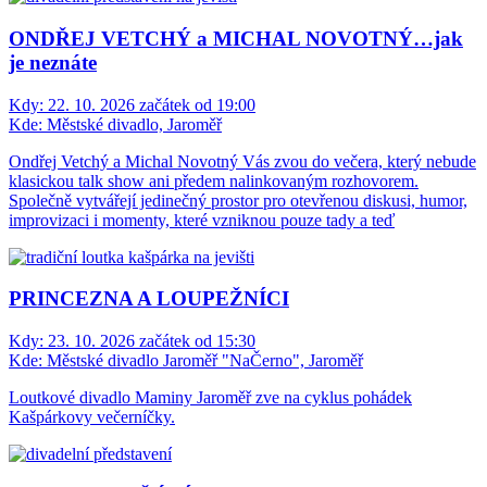
ONDŘEJ VETCHÝ a MICHAL NOVOTNÝ…jak
je neznáte
Kdy:
22. 10. 2026 začátek od 19:00
Kde:
Městské divadlo, Jaroměř
Ondřej Vetchý a Michal Novotný Vás zvou do večera, který nebude
klasickou talk show ani předem nalinkovaným rozhovorem.
Společně vytvářejí jedinečný prostor pro otevřenou diskusi, humor,
improvizaci i momenty, které vzniknou pouze tady a teď
PRINCEZNA A LOUPEŽNÍCI
Kdy:
23. 10. 2026 začátek od 15:30
Kde:
Městské divadlo Jaroměř "NaČerno", Jaroměř
Loutkové divadlo Maminy Jaroměř zve na cyklus pohádek
Kašpárkovy večerníčky.