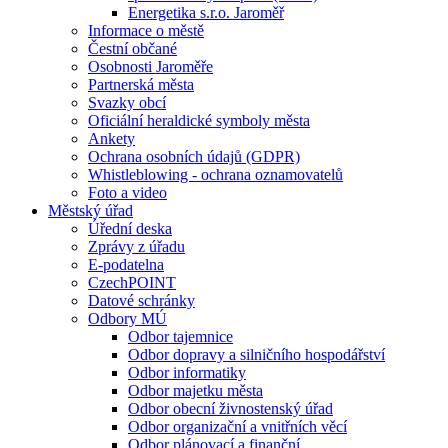
Energetika s.r.o. Jaroměř
Informace o městě
Čestní občané
Osobnosti Jaroměře
Partnerská města
Svazky obcí
Oficiální heraldické symboly města
Ankety
Ochrana osobních údajů (GDPR)
Whistleblowing - ochrana oznamovatelů
Foto a video
Městský úřad
Úřední deska
Zprávy z úřadu
E-podatelna
CzechPOINT
Datové schránky
Odbory MÚ
Odbor tajemnice
Odbor dopravy a silničního hospodářství
Odbor informatiky
Odbor majetku města
Odbor obecní živnostenský úřad
Odbor organizační a vnitřních věcí
Odbor plánovací a finanční