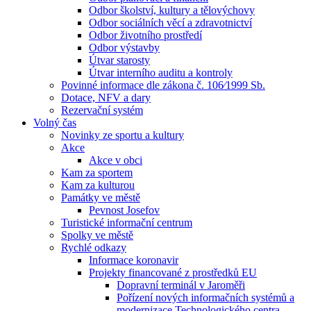
Odbor školství, kultury a tělovýchovy
Odbor sociálních věcí a zdravotnictví
Odbor životního prostředí
Odbor výstavby
Útvar starosty
Útvar interního auditu a kontroly
Povinné informace dle zákona č. 106⁄1999 Sb.
Dotace, NFV a dary
Rezervační systém
Volný čas
Novinky ze sportu a kultury
Akce
Akce v obci
Kam za sportem
Kam za kulturou
Památky ve městě
Pevnost Josefov
Turistické informační centrum
Spolky ve městě
Rychlé odkazy
Informace koronavir
Projekty financované z prostředků EU
Dopravní terminál v Jaroměři
Pořízení nových informačních systémů a
modernizace Technologického centra