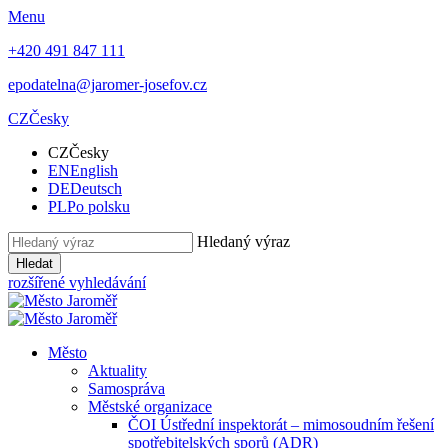
Menu
+420 491 847 111
epodatelna@jaromer-josefov.cz
CZ
Česky
CZ
Česky
EN
English
DE
Deutsch
PL
Po polsku
Hledaný výraz
Hledat
rozšířené vyhledávání
Město
Aktuality
Samospráva
Městské organizace
ČOI Ústřední inspektorát – mimosoudním řešení
spotřebitelských sporů (ADR)