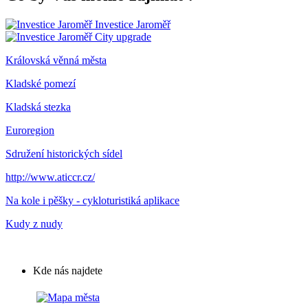
Investice Jaroměř
City upgrade
Královská věnná města
Kladské pomezí
Kladská stezka
Euroregion
Sdružení historických sídel
http://www.aticcr.cz/
Na kole i pěšky - cykloturistiká aplikace
Kudy z nudy
Kde nás najdete