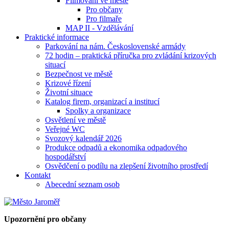
Filmování ve městě
Pro občany
Pro filmaře
MAP II - Vzdělávání
Praktické informace
Parkování na nám. Československé armády
72 hodin – praktická příručka pro zvládání krizových
situací
Bezpečnost ve městě
Krizové řízení
Životní situace
Katalog firem, organizací a institucí
Spolky a organizace
Osvětlení ve městě
Veřejné WC
Svozový kalendář 2026
Produkce odpadů a ekonomika odpadového
hospodářství
Osvědčení o podílu na zlepšení životního prostředí
Kontakt
Abecední seznam osob
Upozornění pro občany