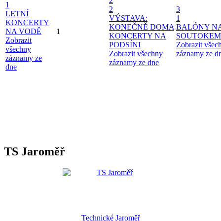
2
1
2
3
LETNÍ
VÝSTAVA:
1
KONCERTY
KONEČNĚ DOMA
BALÓNY N
NA VODĚ
1
KONCERTY NA
SOUTOKEM
Zobrazit
PODSÍNI
Zobrazit všec
všechny
Zobrazit všechny
záznamy ze d
záznamy ze
záznamy ze dne
dne
TS Jaroměř
Technické Jaroměř