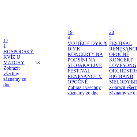
19
20
4
2
17
VOJTĚCH DYK &
FESTIVAL
1
D.Y.K.
RENESANC
HOSPODSKÝ
KONCERTY NA
OPOČNĚ
KVÍZ U
PODSÍNI
NA
KONCERT:
MATCHY
18
STOJÁKA LIVE
LOVESONG
Zobrazit
FESTIVAL
ORCHESTR
všechny
RENESANCE V
BIG BAND
záznamy ze
OPOČNĚ
MELODYBR
dne
Zobrazit všechny
Zobrazit všec
záznamy ze dne
záznamy ze d