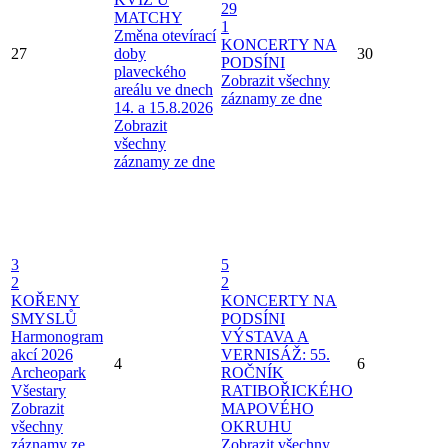
29
MATCHY
1
Změna otevírací
KONCERTY NA
27
doby
30
PODSÍNI
plaveckého
Zobrazit všechny
areálu ve dnech
záznamy ze dne
14. a 15.8.2026
Zobrazit
všechny
záznamy ze dne
3
5
2
2
KOŘENY
KONCERTY NA
SMYSLŮ
PODSÍNI
Harmonogram
VÝSTAVA A
akcí 2026
VERNISÁŽ: 55.
4
6
Archeopark
ROČNÍK
Všestary
RATIBOŘICKÉHO
Zobrazit
MAPOVÉHO
všechny
OKRUHU
záznamy ze
Zobrazit všechny