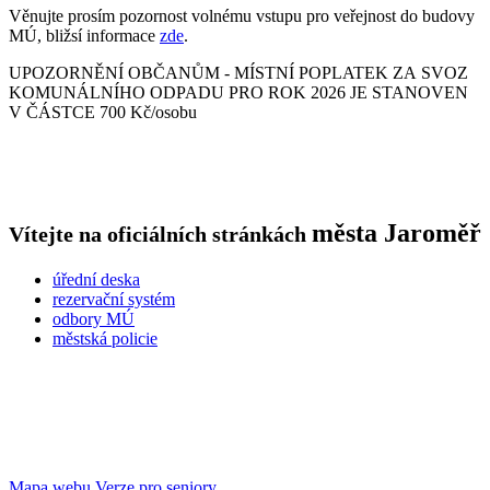
Věnujte prosím pozornost volnému vstupu pro veřejnost do budovy
MÚ, bližsí informace
zde
.
UPOZORNĚNÍ OBČANŮM - MÍSTNÍ POPLATEK ZA SVOZ
KOMUNÁLNÍHO ODPADU PRO ROK 2026 JE STANOVEN
V ČÁSTCE 700 Kč/osobu
města
Jaroměř
Vítejte na oficiálních stránkách
úřední deska
rezervační systém
odbory MÚ
městská policie
Mapa webu
Verze pro seniory