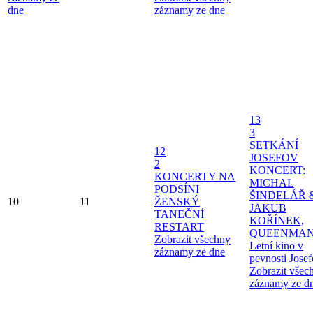
dne
záznamy ze dne
13
3
SETKÁNÍ
12
JOSEFOV
2
KONCERT:
KONCERTY NA
MICHAL
PODSÍNI
ŠINDELÁŘ 
10
11
ŽENSKÝ
JAKUB
TANEČNÍ
KOŘÍNEK,
RESTART
QUEENMAN
Zobrazit všechny
Letní kino v
záznamy ze dne
pevnosti Jose
Zobrazit všec
záznamy ze d