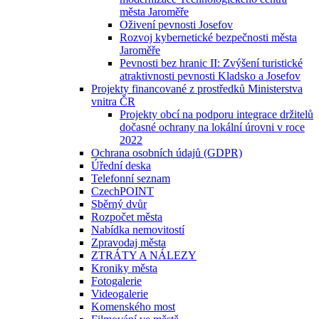
města Jaroměře
Oživení pevnosti Josefov
Rozvoj kybernetické bezpečnosti města
Jaroměře
Pevnosti bez hranic II: Zvýšení turistické
atraktivnosti pevnosti Kladsko a Josefov
Projekty financované z prostředků Ministerstva
vnitra ČR
Projekty obcí na podporu integrace držitelů
dočasné ochrany na lokální úrovni v roce
2022
Ochrana osobních údajů (GDPR)
Úřední deska
Telefonní seznam
CzechPOINT
Sběrný dvůr
Rozpočet města
Nabídka nemovitostí
Zpravodaj města
ZTRÁTY A NÁLEZY
Kroniky města
Fotogalerie
Videogalerie
Komenského most