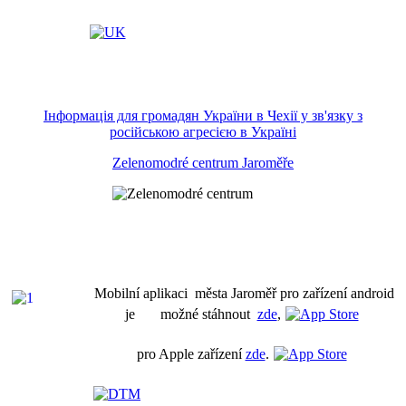
Інформація для громадян України в Чехії у зв'язку з
російською агресією в Україні
Zelenomodré centrum Jaroměře
Mobilní aplikaci města Jaroměř pro zařízení android
je možné stáhnout
zde
,
pro Apple zařízení
zde
.