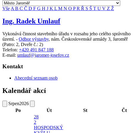
Vše
A
B
C
Č
D
F
G
H
J
K
L
M
N
O
P
R
Ř
S
Š
T
U
V
Z
Ž
Ing. Radek Umlauf
Vykonává činnost stavebního úřadu v rozsahu jeho celého správního
území. -
Odbor výstavby
,
nám. Československé armády 3, Jaroměř
(Patro: 2, Dveře č.: 2)
Telefon:
+420 491 847 188
E-mail:
umlauf@jaromer-josefov.cz
Kontakt
Abecední seznam osob
Kalendář akcí
Srpen
2026
Po
Út
St
Čt
28
2
HOSPODSKÝ
KVÍZ U