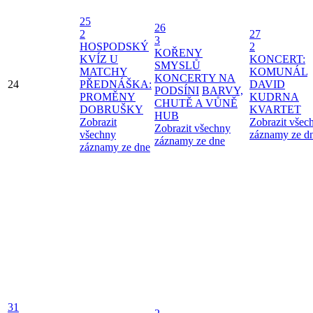
25
26
2
27
3
HOSPODSKÝ
2
KOŘENY
KVÍZ U
KONCERT:
SMYSLŮ
MATCHY
KOMUNÁL
KONCERTY NA
24
PŘEDNÁŠKA:
DAVID
PODSÍNI
BARVY,
PROMĚNY
KUDRNA
CHUTĚ A VŮNĚ
DOBRUŠKY
KVARTET
HUB
Zobrazit
Zobrazit všec
Zobrazit všechny
všechny
záznamy ze d
záznamy ze dne
záznamy ze dne
31