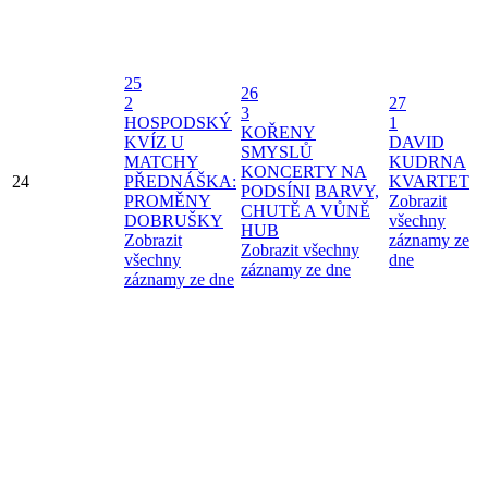
25
26
2
27
3
HOSPODSKÝ
1
KOŘENY
KVÍZ U
DAVID
SMYSLŮ
MATCHY
KUDRNA
KONCERTY NA
24
PŘEDNÁŠKA:
KVARTET
PODSÍNI
BARVY,
PROMĚNY
Zobrazit
CHUTĚ A VŮNĚ
DOBRUŠKY
všechny
HUB
Zobrazit
záznamy ze
Zobrazit všechny
všechny
dne
záznamy ze dne
záznamy ze dne