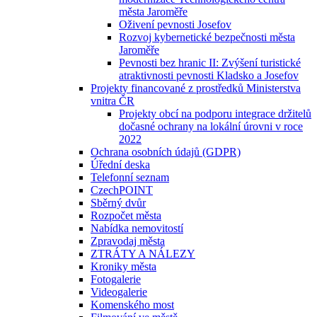
města Jaroměře
Oživení pevnosti Josefov
Rozvoj kybernetické bezpečnosti města
Jaroměře
Pevnosti bez hranic II: Zvýšení turistické
atraktivnosti pevnosti Kladsko a Josefov
Projekty financované z prostředků Ministerstva
vnitra ČR
Projekty obcí na podporu integrace držitelů
dočasné ochrany na lokální úrovni v roce
2022
Ochrana osobních údajů (GDPR)
Úřední deska
Telefonní seznam
CzechPOINT
Sběrný dvůr
Rozpočet města
Nabídka nemovitostí
Zpravodaj města
ZTRÁTY A NÁLEZY
Kroniky města
Fotogalerie
Videogalerie
Komenského most