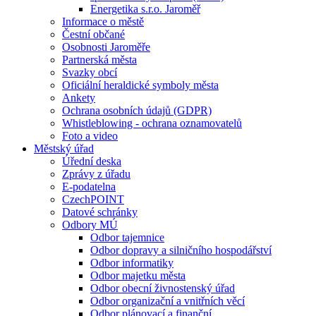
Energetika s.r.o. Jaroměř
Informace o městě
Čestní občané
Osobnosti Jaroměře
Partnerská města
Svazky obcí
Oficiální heraldické symboly města
Ankety
Ochrana osobních údajů (GDPR)
Whistleblowing - ochrana oznamovatelů
Foto a video
Městský úřad
Úřední deska
Zprávy z úřadu
E-podatelna
CzechPOINT
Datové schránky
Odbory MÚ
Odbor tajemnice
Odbor dopravy a silničního hospodářství
Odbor informatiky
Odbor majetku města
Odbor obecní živnostenský úřad
Odbor organizační a vnitřních věcí
Odbor plánovací a finanční