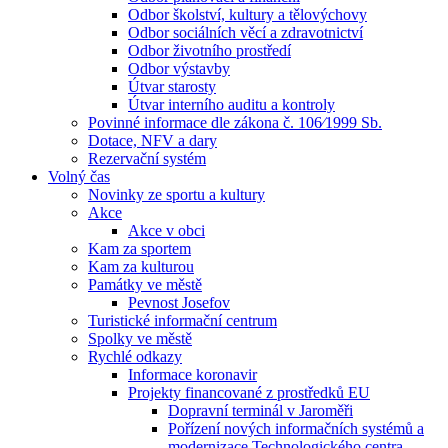
Odbor školství, kultury a tělovýchovy
Odbor sociálních věcí a zdravotnictví
Odbor životního prostředí
Odbor výstavby
Útvar starosty
Útvar interního auditu a kontroly
Povinné informace dle zákona č. 106⁄1999 Sb.
Dotace, NFV a dary
Rezervační systém
Volný čas
Novinky ze sportu a kultury
Akce
Akce v obci
Kam za sportem
Kam za kulturou
Památky ve městě
Pevnost Josefov
Turistické informační centrum
Spolky ve městě
Rychlé odkazy
Informace koronavir
Projekty financované z prostředků EU
Dopravní terminál v Jaroměři
Pořízení nových informačních systémů a
modernizace Technologického centra