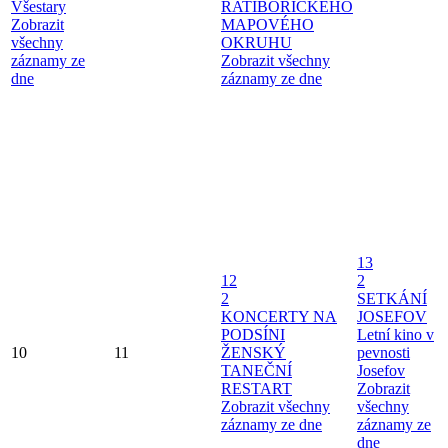
Všestary
RATIBOŘICKÉHO
Zobrazit
MAPOVÉHO
všechny
OKRUHU
záznamy ze
Zobrazit všechny
dne
záznamy ze dne
13
12
2
2
SETKÁNÍ
KONCERTY NA
JOSEFOV
PODSÍNI
Letní kino v
10
11
ŽENSKÝ
pevnosti
TANEČNÍ
Josefov
RESTART
Zobrazit
Zobrazit všechny
všechny
záznamy ze dne
záznamy ze
dne