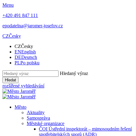
Menu
+420 491 847 111
epodatelna@jaromer-josefov.cz
CZ
Česky
CZ
Česky
EN
English
DE
Deutsch
PL
Po polsku
Hledaný výraz
Hledat
rozšířené vyhledávání
Město
Aktuality
Samospráva
Městské organizace
ČOI Ústřední inspektorát – mimosoudním řešení
spotřebitelských sporů (ADR)