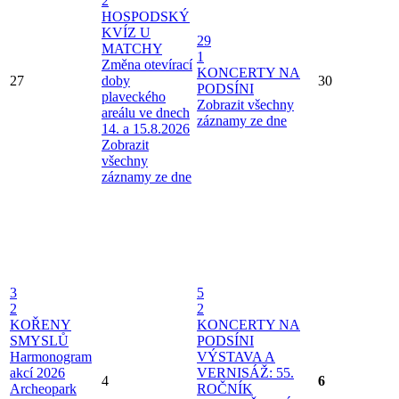
2
HOSPODSKÝ
KVÍZ U
29
MATCHY
1
Změna otevírací
KONCERTY NA
27
doby
30
PODSÍNI
plaveckého
Zobrazit všechny
areálu ve dnech
záznamy ze dne
14. a 15.8.2026
Zobrazit
všechny
záznamy ze dne
3
5
2
2
KOŘENY
KONCERTY NA
SMYSLŮ
PODSÍNI
Harmonogram
VÝSTAVA A
akcí 2026
VERNISÁŽ: 55.
4
6
Archeopark
ROČNÍK