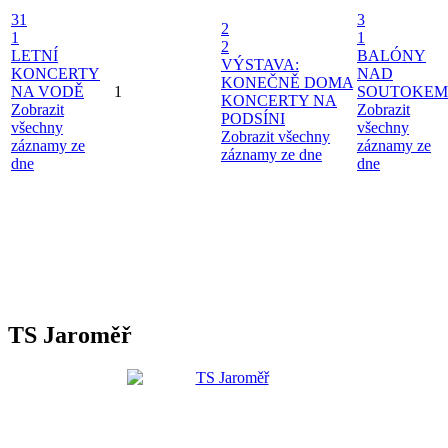
31
3
2
1
1
2
LETNÍ
BALÓNY
VÝSTAVA:
KONCERTY
NAD
KONEČNĚ DOMA
NA VODĚ
1
SOUTOKEM
KONCERTY NA
Zobrazit
Zobrazit
PODSÍNI
všechny
všechny
Zobrazit všechny
záznamy ze
záznamy ze
záznamy ze dne
dne
dne
TS Jaroměř