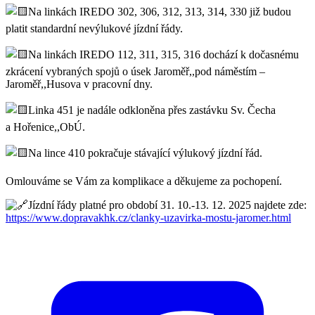
Na linkách IREDO 302, 306, 312, 313, 314, 330 již budou
platit standardní nevýlukové jízdní řády.
Na linkách IREDO 112, 311, 315, 316 dochází k dočasnému
zkrácení vybraných spojů o úsek Jaroměř,,pod náměstím –
Jaroměř,,Husova v pracovní dny.
Linka 451 je nadále odkloněna přes zastávku Sv. Čecha
a Hořenice,,ObÚ.
Na lince 410 pokračuje stávající výlukový jízdní řád.
Omlouváme se Vám za komplikace a děkujeme za pochopení.
Jízdní řády platné pro období 31. 10.-13. 12. 2025 najdete zde:
https://www.dopravakhk.cz/clanky-uzavirka-mostu-jaromer.html