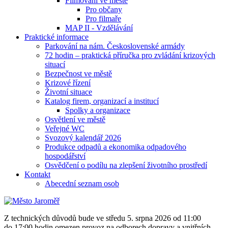
Filmování ve městě
Pro občany
Pro filmaře
MAP II - Vzdělávání
Praktické informace
Parkování na nám. Československé armády
72 hodin – praktická příručka pro zvládání krizových
situací
Bezpečnost ve městě
Krizové řízení
Životní situace
Katalog firem, organizací a institucí
Spolky a organizace
Osvětlení ve městě
Veřejné WC
Svozový kalendář 2026
Produkce odpadů a ekonomika odpadového
hospodářství
Osvědčení o podílu na zlepšení životního prostředí
Kontakt
Abecední seznam osob
Z technických důvodů bude ve středu 5. srpna 2026 od 11:00
do 17:00 hodin omezen provoz na odborech dopravy a vnitřních