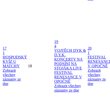
19
4
17
20
VOJTĚCH DYK &
1
1
D.Y.K.
HOSPODSKÝ
FESTIVAL
KONCERTY NA
KVÍZ U
RENESANC
PODSÍNI
NA
MATCHY
18
V OPOČNĚ
STOJÁKA LIVE
Zobrazit
Zobrazit
FESTIVAL
všechny
všechny
RENESANCE V
záznamy ze
záznamy ze
OPOČNĚ
dne
dne
Zobrazit všechny
záznamy ze dne