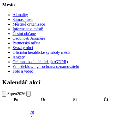
Město
Aktuality
Samospráva
Městské organizace
Informace o městě
Čestní občané
Osobnosti Jaroměře
Partnerská města
Svazky obcí
Oficiální heraldické symboly města
Ankety
Ochrana osobních údajů (GDPR)
Whistleblowing - ochrana oznamovatelů
Foto a video
Kalendář akcí
Srpen
2026
Po
Út
St
Čt
28