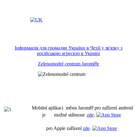
Інформація для громадян України в Чехії у зв'язку з
російською агресією в Україні
Zelenomodré centrum Jaroměře
Mobilní aplikaci města Jaroměř pro zařízení android
je možné stáhnout
zde
,
pro Apple zařízení
zde
.