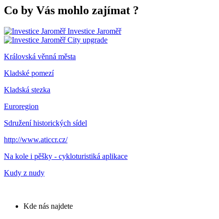
Co by Vás mohlo zajímat
?
Investice Jaroměř
City upgrade
Královská věnná města
Kladské pomezí
Kladská stezka
Euroregion
Sdružení historických sídel
http://www.aticcr.cz/
Na kole i pěšky - cykloturistiká aplikace
Kudy z nudy
Kde nás najdete