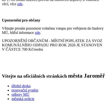
věcí, více
zde
.
Upozornění pro občany
Věnujte prosím pozornost volnému vstupu pro veřejnost do budovy
MÚ, bližsí informace
zde
.
UPOZORNĚNÍ OBČANŮM - MÍSTNÍ POPLATEK ZA SVOZ
KOMUNÁLNÍHO ODPADU PRO ROK 2026 JE STANOVEN
V ČÁSTCE 700 Kč/osobu
města
Jaroměř
Vítejte na oficiálních stránkách
úřední deska
rezervační systém
odbory MÚ
městská policie