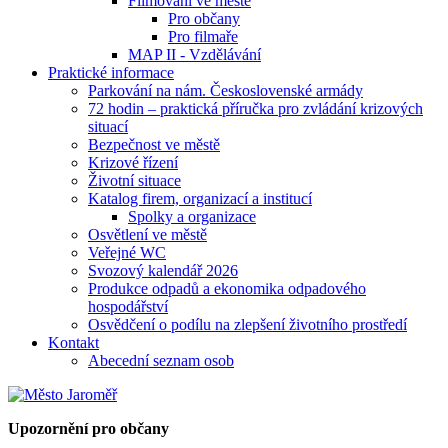
Filmování ve městě
Pro občany
Pro filmaře
MAP II - Vzdělávání
Praktické informace
Parkování na nám. Československé armády
72 hodin – praktická příručka pro zvládání krizových
situací
Bezpečnost ve městě
Krizové řízení
Životní situace
Katalog firem, organizací a institucí
Spolky a organizace
Osvětlení ve městě
Veřejné WC
Svozový kalendář 2026
Produkce odpadů a ekonomika odpadového
hospodářství
Osvědčení o podílu na zlepšení životního prostředí
Kontakt
Abecední seznam osob
Upozornění pro občany