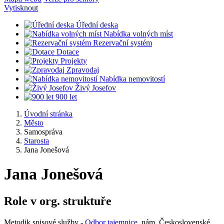
Vytisknout
Úřední deska
Nabídka volných míst
Rezervační systém
Dotace
Projekty
Zpravodaj
Nabídka nemovitostí
Živý Josefov
900 let
Úvodní stránka
Město
Samospráva
Starosta
Jana Jonešová
Jana Jonešová
Role v org. struktuře
Metodik spisové služby -
Odbor tajemnice
, nám. Československé