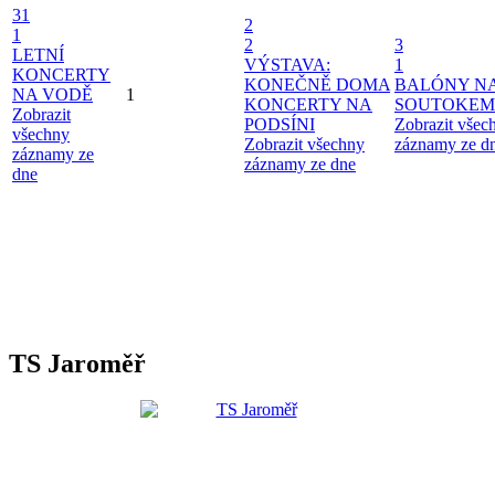
31
2
1
2
3
LETNÍ
VÝSTAVA:
1
KONCERTY
KONEČNĚ DOMA
BALÓNY N
NA VODĚ
1
KONCERTY NA
SOUTOKEM
Zobrazit
PODSÍNI
Zobrazit všec
všechny
Zobrazit všechny
záznamy ze d
záznamy ze
záznamy ze dne
dne
TS Jaroměř