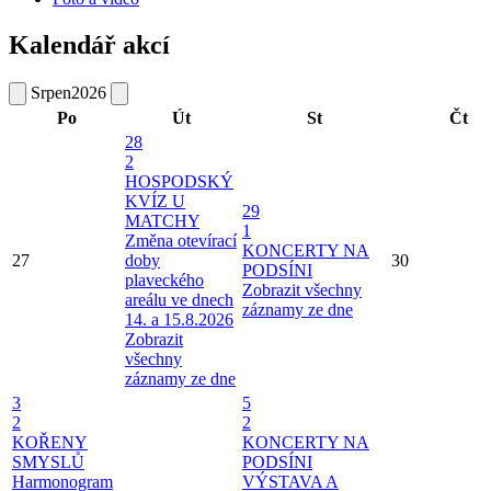
Kalendář akcí
Srpen
2026
Po
Út
St
Čt
28
2
HOSPODSKÝ
KVÍZ U
29
MATCHY
1
Změna otevírací
KONCERTY NA
27
doby
30
PODSÍNI
plaveckého
Zobrazit všechny
areálu ve dnech
záznamy ze dne
14. a 15.8.2026
Zobrazit
všechny
záznamy ze dne
3
5
2
2
KOŘENY
KONCERTY NA
SMYSLŮ
PODSÍNI
Harmonogram
VÝSTAVA A