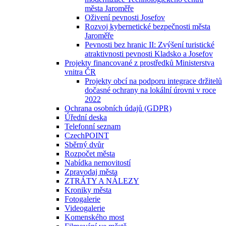
města Jaroměře
Oživení pevnosti Josefov
Rozvoj kybernetické bezpečnosti města
Jaroměře
Pevnosti bez hranic II: Zvýšení turistické
atraktivnosti pevnosti Kladsko a Josefov
Projekty financované z prostředků Ministerstva
vnitra ČR
Projekty obcí na podporu integrace držitelů
dočasné ochrany na lokální úrovni v roce
2022
Ochrana osobních údajů (GDPR)
Úřední deska
Telefonní seznam
CzechPOINT
Sběrný dvůr
Rozpočet města
Nabídka nemovitostí
Zpravodaj města
ZTRÁTY A NÁLEZY
Kroniky města
Fotogalerie
Videogalerie
Komenského most