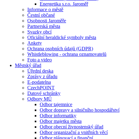
Energetika s.r.o. Jaroměř
Informace o městě
Čestní občané
Osobnosti Jaroměře
Partnerská města
Svazky obcí
Oficiální heraldické symboly města
Ankety
Ochrana osobních údajů (GDPR)
Whistleblowing - ochrana oznamovatelů
Foto a video
Městský úřad
Úřední deska
Zprávy z úřadu
E-podatelna
CzechPOINT
Datové schránky
Odbory MÚ
Odbor tajemnice
Odbor dopravy a silničního hospodářství
Odbor informatiky
Odbor majetku města
Odbor obecní živnostenský úřad
Odbor organizační a vnitřních věcí
Odbor plánovací a finanční