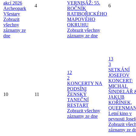
akcí 2026
VERNISÁŽ: 55.
4
6
Archeopark
ROČNÍK
Všestary
RATIBOŘICKÉHO
Zobrazit
MAPOVÉHO
všechny
OKRUHU
záznamy ze
Zobrazit všechny
dne
záznamy ze dne
13
3
SETKÁNÍ
12
JOSEFOV
2
KONCERT:
KONCERTY NA
MICHAL
PODSÍNI
ŠINDELÁŘ 
10
11
ŽENSKÝ
JAKUB
TANEČNÍ
KOŘÍNEK,
RESTART
QUEENMAN
Zobrazit všechny
Letní kino v
záznamy ze dne
pevnosti Jose
Zobrazit všec
záznamy ze d