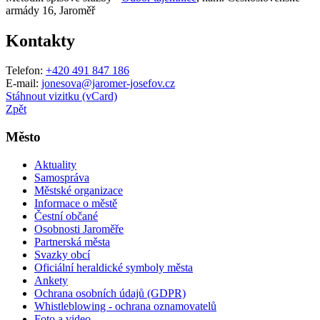
armády 16, Jaroměř
Kontakty
Telefon:
+420 491 847 186
E-mail:
jonesova@jaromer-josefov.cz
Stáhnout vizitku (vCard)
Zpět
Město
Aktuality
Samospráva
Městské organizace
Informace o městě
Čestní občané
Osobnosti Jaroměře
Partnerská města
Svazky obcí
Oficiální heraldické symboly města
Ankety
Ochrana osobních údajů (GDPR)
Whistleblowing - ochrana oznamovatelů
Foto a video