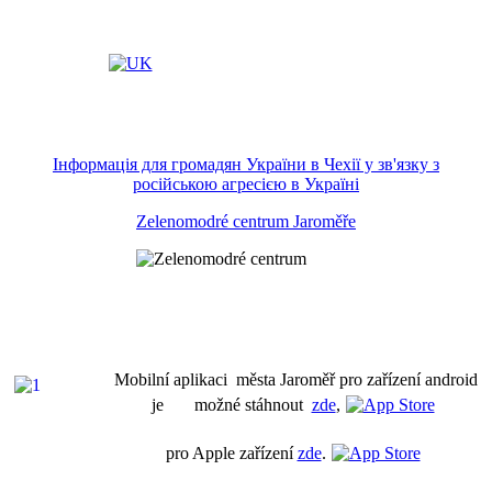
Інформація для громадян України в Чехії у зв'язку з
російською агресією в Україні
Zelenomodré centrum Jaroměře
Mobilní aplikaci města Jaroměř pro zařízení android
je možné stáhnout
zde
,
pro Apple zařízení
zde
.