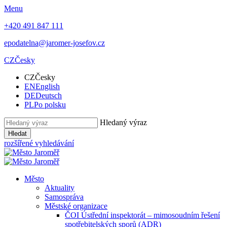
Menu
+420 491 847 111
epodatelna@jaromer-josefov.cz
CZ
Česky
CZ
Česky
EN
English
DE
Deutsch
PL
Po polsku
Hledaný výraz
Hledat
rozšířené vyhledávání
Město
Aktuality
Samospráva
Městské organizace
ČOI Ústřední inspektorát – mimosoudním řešení
spotřebitelských sporů (ADR)