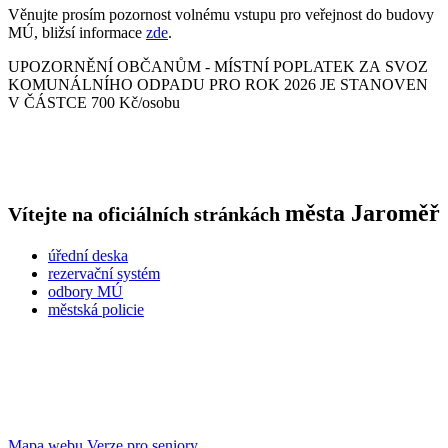
Věnujte prosím pozornost volnému vstupu pro veřejnost do budovy
MÚ, bližsí informace
zde
.
UPOZORNĚNÍ OBČANŮM - MÍSTNÍ POPLATEK ZA SVOZ
KOMUNÁLNÍHO ODPADU PRO ROK 2026 JE STANOVEN
V ČÁSTCE 700 Kč/osobu
města
Jaroměř
Vítejte na oficiálních stránkách
úřední deska
rezervační systém
odbory MÚ
městská policie
Mapa webu
Verze pro seniory