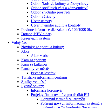
Odbor školství, kultury a tělovýchovy
Odbor sociálních věcí a zdravotnictví
Odbor životního prostředí
Odbor výstavby
Útvar starosty
Útvar interního auditu a kontroly
Povinné informace dle zákona č. 106⁄1999 Sb.
Dotace, NFV a dary
Rezervační systém
Volný čas
Novinky ze sportu a kultury
Akce
Akce v obci
Kam za sportem
Kam za kulturou
Památky ve městě
Pevnost Josefov
Turistické informační centrum
Spolky ve městě
Rychlé odkazy
Informace koronavir
Projekty financované z prostředků EU
Dopravní terminál v Jaroměři
Pořízení nových informačních systémů a
modernizace Technologického centra