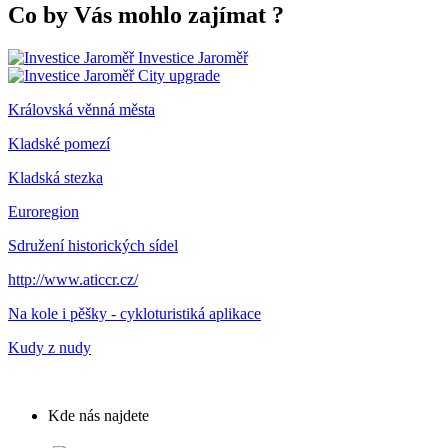
Co by Vás mohlo zajímat
?
Investice Jaroměř
City upgrade
Královská věnná města
Kladské pomezí
Kladská stezka
Euroregion
Sdružení historických sídel
http://www.aticcr.cz/
Na kole i pěšky - cykloturistiká aplikace
Kudy z nudy
Kde nás najdete