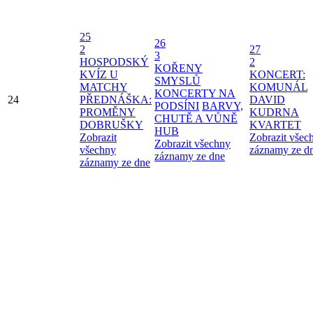
25
26
2
27
3
HOSPODSKÝ
2
KOŘENY
KVÍZ U
KONCERT:
SMYSLŮ
MATCHY
KOMUNÁL
KONCERTY NA
24
PŘEDNÁŠKA:
DAVID
PODSÍNI
BARVY,
PROMĚNY
KUDRNA
CHUTĚ A VŮNĚ
DOBRUŠKY
KVARTET
HUB
Zobrazit
Zobrazit všec
Zobrazit všechny
všechny
záznamy ze d
záznamy ze dne
záznamy ze dne