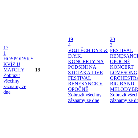
19
20
4
2
17
VOJTĚCH DYK &
FESTIVAL
1
D.Y.K.
RENESANC
HOSPODSKÝ
KONCERTY NA
OPOČNĚ
KVÍZ U
PODSÍNI
NA
KONCERT:
MATCHY
18
STOJÁKA LIVE
LOVESONG
Zobrazit
FESTIVAL
ORCHESTR
všechny
RENESANCE V
BIG BAND
záznamy ze
OPOČNĚ
MELODYBR
dne
Zobrazit všechny
Zobrazit všec
záznamy ze dne
záznamy ze d