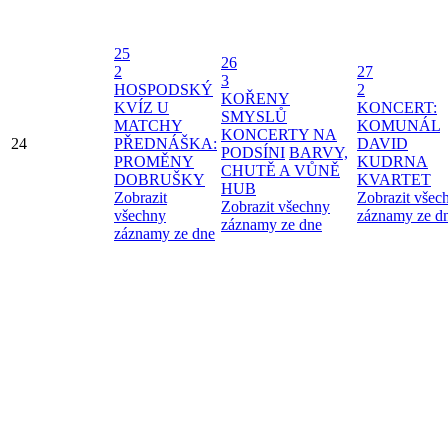
25
26
2
27
3
HOSPODSKÝ
2
KOŘENY
KVÍZ U
KONCERT:
SMYSLŮ
MATCHY
KOMUNÁL
KONCERTY NA
24
PŘEDNÁŠKA:
DAVID
PODSÍNI
BARVY,
PROMĚNY
KUDRNA
CHUTĚ A VŮNĚ
DOBRUŠKY
KVARTET
HUB
Zobrazit
Zobrazit všec
Zobrazit všechny
všechny
záznamy ze d
záznamy ze dne
záznamy ze dne