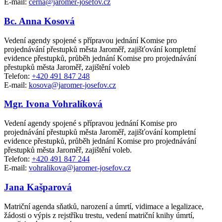
E-mail:
cerna@jaromer-josefov.cz
Bc. Anna Kosová
Vedení agendy spojené s přípravou jednání Komise pro
projednávání přestupků města Jaroměř, zajišťování kompletní
evidence přestupků, průběh jednání Komise pro projednávání
přestupků města Jaroměř, zajištění voleb
Telefon:
+420 491 847 248
E-mail:
kosova@jaromer-josefov.cz
Mgr. Ivona Vohralíková
Vedení agendy spojené s přípravou jednání Komise pro
projednávání přestupků města Jaroměř, zajišťování kompletní
evidence přestupků, průběh jednání Komise pro projednávání
přestupků města Jaroměř, zajištění voleb.
Telefon:
+420 491 847 244
E-mail:
vohralikova@jaromer-josefov.cz
Jana Kašparová
Matriční agenda sňatků, narození a úmrtí, vidimace a legalizace,
žádosti o výpis z rejstříku trestu, vedení matriční knihy úmrtí,