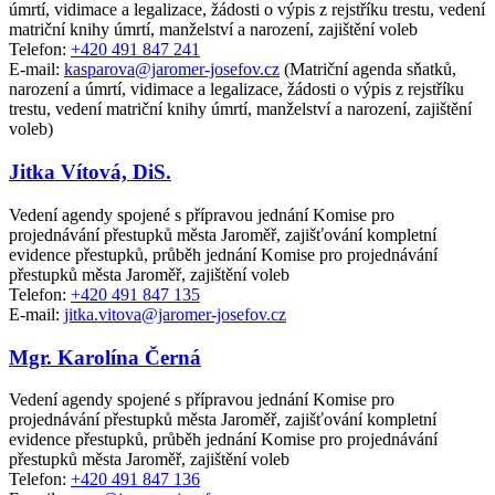
úmrtí, vidimace a legalizace, žádosti o výpis z rejstříku trestu, vedení
matriční knihy úmrtí, manželství a narození, zajištění voleb
Telefon:
+420 491 847 241
E-mail:
kasparova@jaromer-josefov.cz
(Matriční agenda sňatků,
narození a úmrtí, vidimace a legalizace, žádosti o výpis z rejstříku
trestu, vedení matriční knihy úmrtí, manželství a narození, zajištění
voleb)
Jitka Vítová, DiS.
Vedení agendy spojené s přípravou jednání Komise pro
projednávání přestupků města Jaroměř, zajišťování kompletní
evidence přestupků, průběh jednání Komise pro projednávání
přestupků města Jaroměř, zajištění voleb
Telefon:
+420 491 847 135
E-mail:
jitka.vitova@jaromer-josefov.cz
Mgr. Karolína Černá
Vedení agendy spojené s přípravou jednání Komise pro
projednávání přestupků města Jaroměř, zajišťování kompletní
evidence přestupků, průběh jednání Komise pro projednávání
přestupků města Jaroměř, zajištění voleb
Telefon:
+420 491 847 136