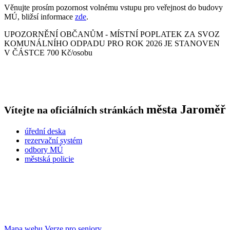
Věnujte prosím pozornost volnému vstupu pro veřejnost do budovy
MÚ, bližsí informace
zde
.
UPOZORNĚNÍ OBČANŮM - MÍSTNÍ POPLATEK ZA SVOZ
KOMUNÁLNÍHO ODPADU PRO ROK 2026 JE STANOVEN
V ČÁSTCE 700 Kč/osobu
města
Jaroměř
Vítejte na oficiálních stránkách
úřední deska
rezervační systém
odbory MÚ
městská policie
Mapa webu
Verze pro seniory