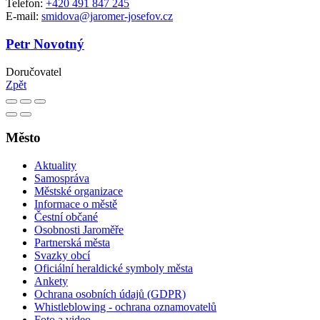
Telefon:
+420 491 847 245
E-mail:
smidova@jaromer-josefov.cz
Petr Novotný
Doručovatel
Zpět
Město
Aktuality
Samospráva
Městské organizace
Informace o městě
Čestní občané
Osobnosti Jaroměře
Partnerská města
Svazky obcí
Oficiální heraldické symboly města
Ankety
Ochrana osobních údajů (GDPR)
Whistleblowing - ochrana oznamovatelů
Foto a video