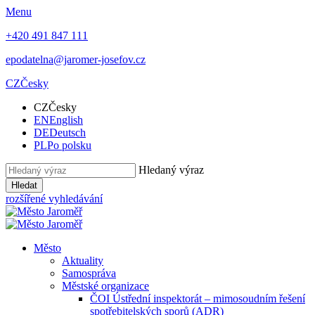
Menu
+420 491 847 111
epodatelna@jaromer-josefov.cz
CZ
Česky
CZ
Česky
EN
English
DE
Deutsch
PL
Po polsku
Hledaný výraz
Hledat
rozšířené vyhledávání
Město
Aktuality
Samospráva
Městské organizace
ČOI Ústřední inspektorát – mimosoudním řešení
spotřebitelských sporů (ADR)