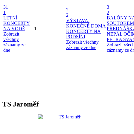
31
3
2
1
2
2
LETNÍ
BALÓNY N
VÝSTAVA:
KONCERTY
SOUTOKEM
KONEČNĚ DOMA
NA VODĚ
1
PŘEDNÁŠK
KONCERTY NA
Zobrazit
NEPÁL OČI
PODSÍNI
všechny
PETRA ŠV
Zobrazit všechny
záznamy ze
Zobrazit všec
záznamy ze dne
dne
záznamy ze d
TS Jaroměř