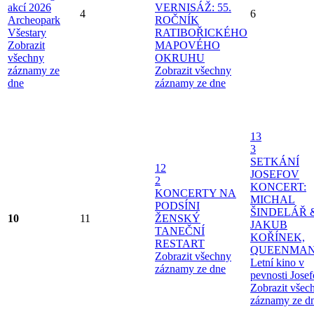
akcí 2026
VERNISÁŽ: 55.
4
6
Archeopark
ROČNÍK
Všestary
RATIBOŘICKÉHO
Zobrazit
MAPOVÉHO
všechny
OKRUHU
záznamy ze
Zobrazit všechny
dne
záznamy ze dne
13
3
SETKÁNÍ
12
JOSEFOV
2
KONCERT:
KONCERTY NA
MICHAL
PODSÍNI
ŠINDELÁŘ 
10
11
ŽENSKÝ
JAKUB
TANEČNÍ
KOŘÍNEK,
RESTART
QUEENMAN
Zobrazit všechny
Letní kino v
záznamy ze dne
pevnosti Jose
Zobrazit všec
záznamy ze d