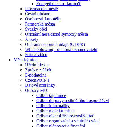
Energetika s.r.o. Jaroměř
Informace o městě
Čestní občané
Osobnosti Jaroměře
Partnerská města
Svazky obcí
Oficiální heraldické symboly města
Ankety
Ochrana osobních údajů (GDPR)
Whistleblowing - ochrana oznamovatelů
Foto a video
Městský úřad
Úřední deska
Zprávy z úřadu
E-podatelna
CzechPOINT
Datové schránky
Odbory MÚ
Odbor tajemnice
Odbor dopravy a silničního hospodářství
Odbor informatiky
Odbor majetku města
Odbor obecní živnostenský úřad
Odbor organizační a vnitřních věcí
Odbor plánovací a finanční