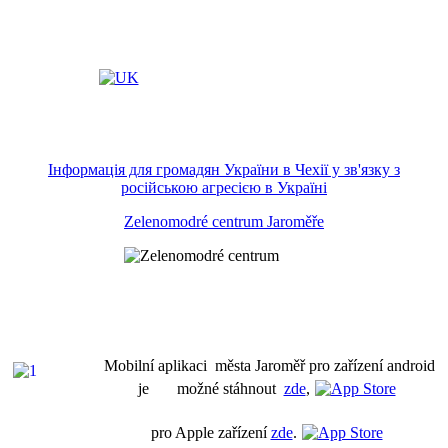
Інформація для громадян України в Чехії у зв'язку з
російською агресією в Україні
Zelenomodré centrum Jaroměře
Mobilní aplikaci města Jaroměř pro zařízení android
je možné stáhnout
zde
,
pro Apple zařízení
zde
.