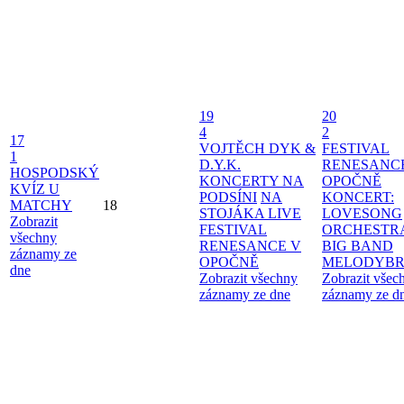
19
20
4
2
17
VOJTĚCH DYK &
FESTIVAL
1
D.Y.K.
RENESANC
HOSPODSKÝ
KONCERTY NA
OPOČNĚ
KVÍZ U
PODSÍNI
NA
KONCERT:
MATCHY
18
STOJÁKA LIVE
LOVESONG
Zobrazit
FESTIVAL
ORCHESTR
všechny
RENESANCE V
BIG BAND
záznamy ze
OPOČNĚ
MELODYBR
dne
Zobrazit všechny
Zobrazit všec
záznamy ze dne
záznamy ze d