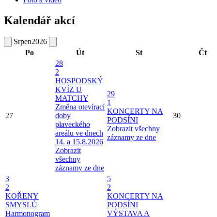
Kalendář akcí
Srpen
2026
Po
Út
St
Čt
28
2
HOSPODSKÝ
KVÍZ U
29
MATCHY
1
Změna otevírací
KONCERTY NA
27
doby
30
PODSÍNI
plaveckého
Zobrazit všechny
areálu ve dnech
záznamy ze dne
14. a 15.8.2026
Zobrazit
všechny
záznamy ze dne
3
5
2
2
KOŘENY
KONCERTY NA
SMYSLŮ
PODSÍNI
Harmonogram
VÝSTAVA A