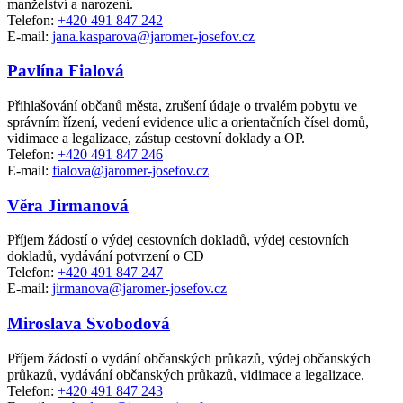
manželství a narození.
Telefon:
+420 491 847 242
E-mail:
jana.kasparova@jaromer-josefov.cz
Pavlína Fialová
Přihlašování občanů města, zrušení údaje o trvalém pobytu ve
správním řízení, vedení evidence ulic a orientačních čísel domů,
vidimace a legalizace, zástup cestovní doklady a OP.
Telefon:
+420 491 847 246
E-mail:
fialova@jaromer-josefov.cz
Věra Jirmanová
Příjem žádostí o výdej cestovních dokladů, výdej cestovních
dokladů, vydávání potvrzení o CD
Telefon:
+420 491 847 247
E-mail:
jirmanova@jaromer-josefov.cz
Miroslava Svobodová
Příjem žádostí o vydání občanských průkazů, výdej občanských
průkazů, vydávání občanských průkazů, vidimace a legalizace.
Telefon:
+420 491 847 243