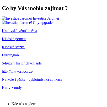
Co by Vás mohlo zajímat
?
Investice Jaroměř
City upgrade
Královská věnná města
Kladské pomezí
Kladská stezka
Euroregion
Sdružení historických sídel
http://www.aticcr.cz/
Na kole i pěšky - cykloturistiká aplikace
Kudy z nudy
Kde nás najdete