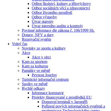
Odbor školství, kultury a tělovýchovy
Odbor sociálních věcí a zdravotnictví
Odbor životního prostředí
Odbor výstavby
Útvar starosty
Útvar interního auditu a kontroly
Povinné informace dle zákona č. 106⁄1999 Sb.
Dotace, NFV a dary
Rezervační systém
Volný čas
Novinky ze sportu a kultury
Akce
Akce v obci
Kam za sportem
Kam za kulturou
Památky ve městě
Pevnost Josefov
Turistické informační centrum
Spolky ve městě
Rychlé odkazy
Informace koronavir
Projekty financované z prostředků EU
Dopravní terminál v Jaroměři
Pořízení nových informačních systémů a
modernizace Technologického centra