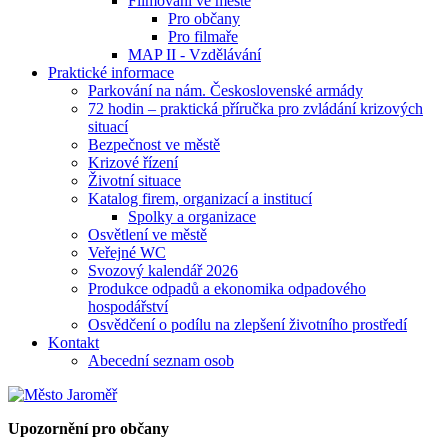
Filmování ve městě
Pro občany
Pro filmaře
MAP II - Vzdělávání
Praktické informace
Parkování na nám. Československé armády
72 hodin – praktická příručka pro zvládání krizových
situací
Bezpečnost ve městě
Krizové řízení
Životní situace
Katalog firem, organizací a institucí
Spolky a organizace
Osvětlení ve městě
Veřejné WC
Svozový kalendář 2026
Produkce odpadů a ekonomika odpadového
hospodářství
Osvědčení o podílu na zlepšení životního prostředí
Kontakt
Abecední seznam osob
Upozornění pro občany