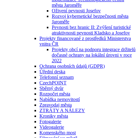
města Jaroměře
Oživení pevnosti Josefov
Rozvoj kybernetické bezpečnosti města
Jaroměře
Pevnosti bez hranic II: Zvýšení turistické
atraktivnosti pevnosti Kladsko a Josefov
Projekty financované z prostředků Ministerstva
vnitra ČR
Projekty obcí na podporu integrace držitelů
dočasné ochrany na lokální úrovni v roce
2022
Ochrana osobních údajů (GDPR)
Úřední deska
Telefonní seznam
CzechPOINT
Sběrný dvůr
Rozpočet města
Nabídka nemovitostí
Zpravodaj města
ZTRÁTY A NÁLEZY
Kroniky města
Fotogalerie
Videogalerie
Komenského most