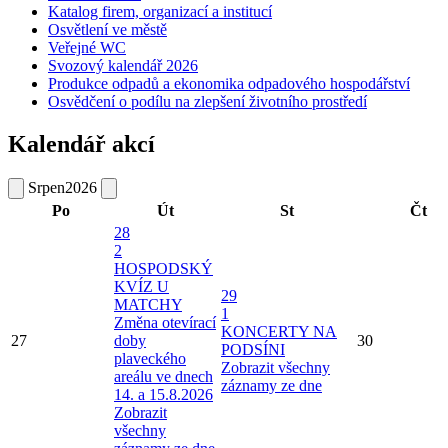
Katalog firem, organizací a institucí
Osvětlení ve městě
Veřejné WC
Svozový kalendář 2026
Produkce odpadů a ekonomika odpadového hospodářství
Osvědčení o podílu na zlepšení životního prostředí
Kalendář akcí
Srpen
2026
Po
Út
St
Čt
28
2
HOSPODSKÝ
KVÍZ U
29
MATCHY
1
Změna otevírací
KONCERTY NA
27
doby
30
PODSÍNI
plaveckého
Zobrazit všechny
areálu ve dnech
záznamy ze dne
14. a 15.8.2026
Zobrazit
všechny