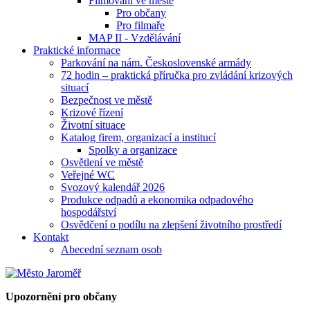
Filmování ve městě
Pro občany
Pro filmaře
MAP II - Vzdělávání
Praktické informace
Parkování na nám. Československé armády
72 hodin – praktická příručka pro zvládání krizových
situací
Bezpečnost ve městě
Krizové řízení
Životní situace
Katalog firem, organizací a institucí
Spolky a organizace
Osvětlení ve městě
Veřejné WC
Svozový kalendář 2026
Produkce odpadů a ekonomika odpadového
hospodářství
Osvědčení o podílu na zlepšení životního prostředí
Kontakt
Abecední seznam osob
Upozornění pro občany