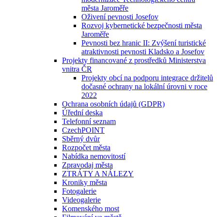
města Jaroměře
Oživení pevnosti Josefov
Rozvoj kybernetické bezpečnosti města
Jaroměře
Pevnosti bez hranic II: Zvýšení turistické
atraktivnosti pevnosti Kladsko a Josefov
Projekty financované z prostředků Ministerstva
vnitra ČR
Projekty obcí na podporu integrace držitelů
dočasné ochrany na lokální úrovni v roce
2022
Ochrana osobních údajů (GDPR)
Úřední deska
Telefonní seznam
CzechPOINT
Sběrný dvůr
Rozpočet města
Nabídka nemovitostí
Zpravodaj města
ZTRÁTY A NÁLEZY
Kroniky města
Fotogalerie
Videogalerie
Komenského most