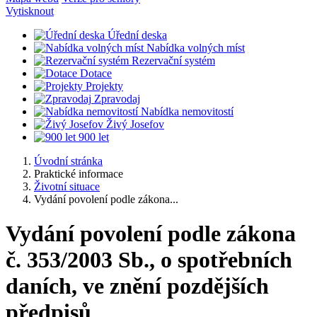
Vytisknout
Úřední deska
Nabídka volných míst
Rezervační systém
Dotace
Projekty
Zpravodaj
Nabídka nemovitostí
Živý Josefov
900 let
Úvodní stránka
Praktické informace
Životní situace
Vydání povolení podle zákona...
Vydání povolení podle zákona
č. 353/2003 Sb., o spotřebních
daních, ve znění pozdějších
předpisů