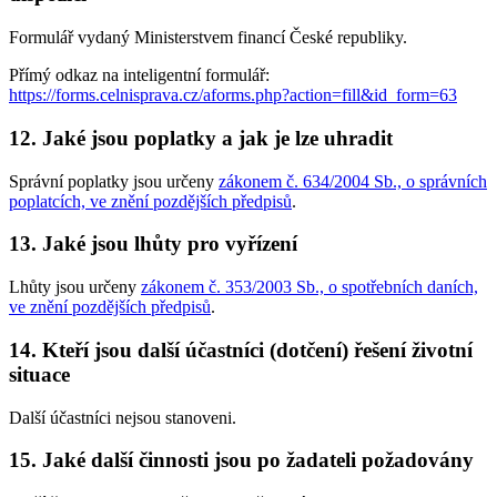
Formulář vydaný Ministerstvem financí České republiky.
Přímý odkaz na inteligentní formulář:
https://forms.celnisprava.cz/aforms.php?action=fill&id_form=63
12. Jaké jsou poplatky a jak je lze uhradit
Správní poplatky jsou určeny
zákonem č. 634/2004 Sb., o správních
poplatcích, ve znění pozdějších předpisů
.
13. Jaké jsou lhůty pro vyřízení
Lhůty jsou určeny
zákonem č. 353/2003 Sb., o spotřebních daních,
ve znění pozdějších předpisů
.
14. Kteří jsou další účastníci (dotčení) řešení životní
situace
Další účastníci nejsou stanoveni.
15. Jaké další činnosti jsou po žadateli požadovány