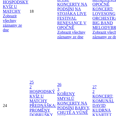
HOSPODSKÝ
KONCERTY NA
OPOČNĚ
KVÍZ U
PODSÍNI
NA
KONCERT:
MATCHY
18
STOJÁKA LIVE
LOVESONG
Zobrazit
FESTIVAL
ORCHESTR
všechny
RENESANCE V
BIG BAND
záznamy ze
OPOČNĚ
MELODYBR
dne
Zobrazit všechny
Zobrazit všec
záznamy ze dne
záznamy ze d
25
26
2
27
3
HOSPODSKÝ
2
KOŘENY
KVÍZ U
KONCERT:
SMYSLŮ
MATCHY
KOMUNÁL
KONCERTY NA
24
PŘEDNÁŠKA:
DAVID
PODSÍNI
BARVY,
PROMĚNY
KUDRNA
CHUTĚ A VŮNĚ
DOBRUŠKY
KVARTET