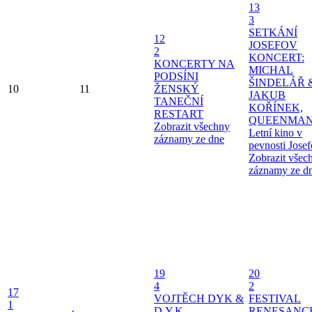
13
3
SETKÁNÍ
12
JOSEFOV
2
KONCERT:
KONCERTY NA
MICHAL
PODSÍNI
ŠINDELÁŘ 
10
11
ŽENSKÝ
JAKUB
TANEČNÍ
KOŘÍNEK,
RESTART
QUEENMAN
Zobrazit všechny
Letní kino v
záznamy ze dne
pevnosti Jose
Zobrazit všec
záznamy ze d
19
20
4
2
17
VOJTĚCH DYK &
FESTIVAL
1
D.Y.K.
RENESANC