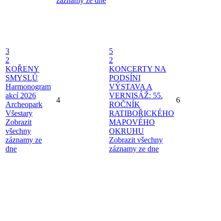
záznamy ze dne
3
5
2
2
KOŘENY
KONCERTY NA
SMYSLŮ
PODSÍNI
Harmonogram
VÝSTAVA A
akcí 2026
VERNISÁŽ: 55.
4
6
Archeopark
ROČNÍK
Všestary
RATIBOŘICKÉHO
Zobrazit
MAPOVÉHO
všechny
OKRUHU
záznamy ze
Zobrazit všechny
dne
záznamy ze dne