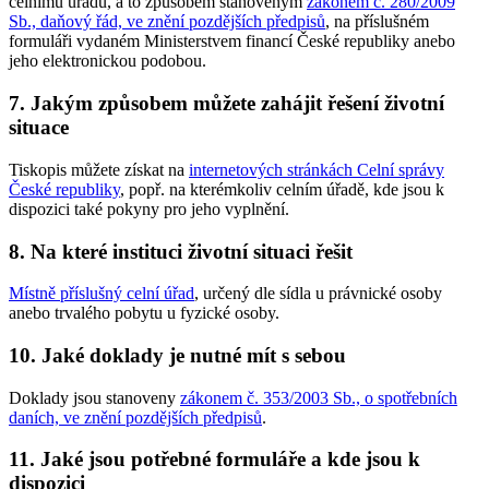
celnímu úřadu, a to způsobem stanoveným
zákonem č. 280/2009
Sb., daňový řád, ve znění pozdějších předpisů
, na příslušném
formuláři vydaném Ministerstvem financí České republiky anebo
jeho elektronickou podobou.
7. Jakým způsobem můžete zahájit řešení životní
situace
Tiskopis můžete získat na
internetových stránkách Celní správy
České republiky
, popř. na kterémkoliv celním úřadě, kde jsou k
dispozici také pokyny pro jeho vyplnění.
8. Na které instituci životní situaci řešit
Místně příslušný celní úřad
, určený dle sídla u právnické osoby
anebo trvalého pobytu u fyzické osoby.
10. Jaké doklady je nutné mít s sebou
Doklady jsou stanoveny
zákonem č. 353/2003 Sb., o spotřebních
daních, ve znění pozdějších předpisů
.
11. Jaké jsou potřebné formuláře a kde jsou k
dispozici