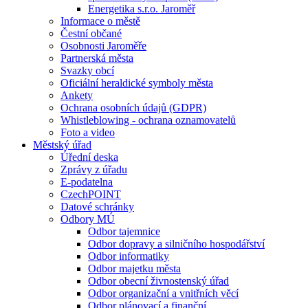
Energetika s.r.o. Jaroměř
Informace o městě
Čestní občané
Osobnosti Jaroměře
Partnerská města
Svazky obcí
Oficiální heraldické symboly města
Ankety
Ochrana osobních údajů (GDPR)
Whistleblowing - ochrana oznamovatelů
Foto a video
Městský úřad
Úřední deska
Zprávy z úřadu
E-podatelna
CzechPOINT
Datové schránky
Odbory MÚ
Odbor tajemnice
Odbor dopravy a silničního hospodářství
Odbor informatiky
Odbor majetku města
Odbor obecní živnostenský úřad
Odbor organizační a vnitřních věcí
Odbor plánovací a finanční