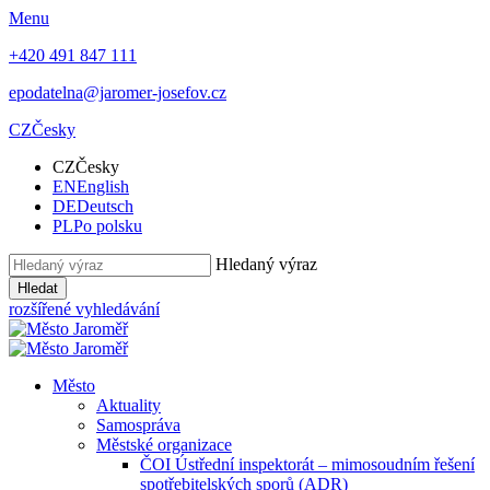
Menu
+420 491 847 111
epodatelna@jaromer-josefov.cz
CZ
Česky
CZ
Česky
EN
English
DE
Deutsch
PL
Po polsku
Hledaný výraz
Hledat
rozšířené vyhledávání
Město
Aktuality
Samospráva
Městské organizace
ČOI Ústřední inspektorát – mimosoudním řešení
spotřebitelských sporů (ADR)