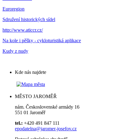
Euroregion
Sdružení historických sídel
http://www.aticcr.cz/
Na kole i pěšky - cykloturistiká aplikace
Kudy z nudy
Kde nás najdete
MĚSTO JAROMĚŘ
nám. Československé armády 16
551 01 Jaroměř
tel.:
+420 491 847 111
epodatelna@jaromer-josefov.cz