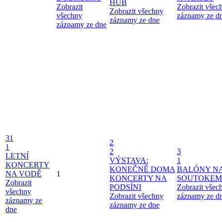
HUB
Zobrazit
Zobrazit všec
Zobrazit všechny
všechny
záznamy ze d
záznamy ze dne
záznamy ze dne
31
2
1
2
3
LETNÍ
VÝSTAVA:
1
KONCERTY
KONEČNĚ DOMA
BALÓNY N
NA VODĚ
1
KONCERTY NA
SOUTOKEM
Zobrazit
PODSÍNI
Zobrazit všec
všechny
Zobrazit všechny
záznamy ze d
záznamy ze
záznamy ze dne
dne