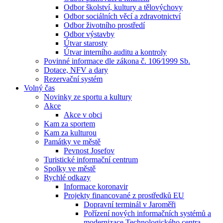
Odbor školství, kultury a tělovýchovy
Odbor sociálních věcí a zdravotnictví
Odbor životního prostředí
Odbor výstavby
Útvar starosty
Útvar interního auditu a kontroly
Povinné informace dle zákona č. 106⁄1999 Sb.
Dotace, NFV a dary
Rezervační systém
Volný čas
Novinky ze sportu a kultury
Akce
Akce v obci
Kam za sportem
Kam za kulturou
Památky ve městě
Pevnost Josefov
Turistické informační centrum
Spolky ve městě
Rychlé odkazy
Informace koronavir
Projekty financované z prostředků EU
Dopravní terminál v Jaroměři
Pořízení nových informačních systémů a
modernizace Technologického centra