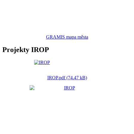
GRAMIS mapa města
Projekty IROP
IROP.pdf (74.47 kB)