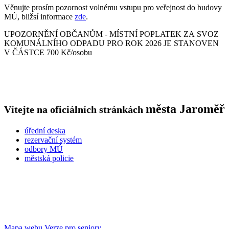
Věnujte prosím pozornost volnému vstupu pro veřejnost do budovy
MÚ, bližsí informace
zde
.
UPOZORNĚNÍ OBČANŮM - MÍSTNÍ POPLATEK ZA SVOZ
KOMUNÁLNÍHO ODPADU PRO ROK 2026 JE STANOVEN
V ČÁSTCE 700 Kč/osobu
města
Jaroměř
Vítejte na oficiálních stránkách
úřední deska
rezervační systém
odbory MÚ
městská policie
Mapa webu
Verze pro seniory