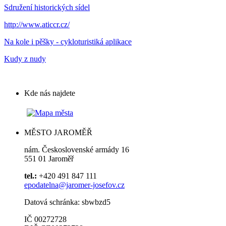
Sdružení historických sídel
http://www.aticcr.cz/
Na kole i pěšky - cykloturistiká aplikace
Kudy z nudy
Kde nás najdete
MĚSTO JAROMĚŘ
nám. Československé armády 16
551 01 Jaroměř
tel.:
+420 491 847 111
epodatelna@jaromer-josefov.cz
Datová schránka: sbwbzd5
IČ 00272728