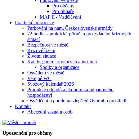
Filmování ve městě
Pro občany
Pro filmaře
MAP II - Vzdělávání
Praktické informace
Parkování na nám. Československé armády
72 hodin – praktická příručka pro zvládání krizových
situací
Bezpečnost ve městě
Krizové řízení
Životní situace
Katalog firem, organizací a institucí
Spolky a organizace
Osvětlení ve městě
Veřejné WC
Svozový kalendář 2026
Produkce odpadů a ekonomika odpadového
hospodářství
Osvědčení o podílu na zlepšení životního prostředí
Kontakt
Abecední seznam osob
Upozornění pro občany