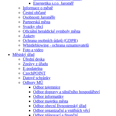
Energetika s.r.o. Jaroměř
Informace o městě
Čestní občané
Osobnosti Jaroměře
Partnerská města
Svazky obcí
Oficiální heraldické symboly města
Ankety
Ochrana osobních údajů (GDPR)
Whistleblowing - ochrana oznamovatelů
Foto a video
Městský úřad
Úřední deska
Zprávy z úřadu
E-podatelna
CzechPOINT
Datové schránky
Odbory MÚ
Odbor tajemnice
Odbor dopravy a silničního hospodářství
Odbor informatiky
Odbor majetku města
Odbor obecní živnostenský úřad
Odbor organizační a vnitřních věcí
Odbor plánovací a finanční