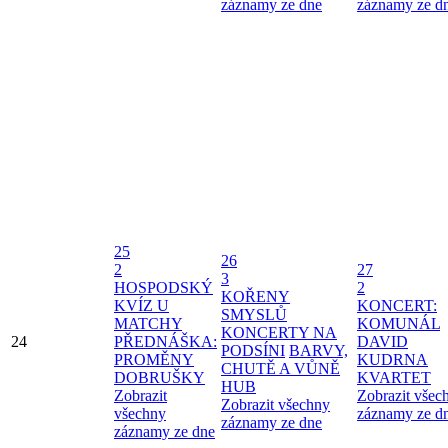
záznamy ze dne
záznamy ze d
25
26
2
27
3
HOSPODSKÝ
2
KOŘENY
KVÍZ U
KONCERT:
SMYSLŮ
MATCHY
KOMUNÁL
KONCERTY NA
24
PŘEDNÁŠKA:
DAVID
PODSÍNI
BARVY,
PROMĚNY
KUDRNA
CHUTĚ A VŮNĚ
DOBRUŠKY
KVARTET
HUB
Zobrazit
Zobrazit všec
Zobrazit všechny
všechny
záznamy ze d
záznamy ze dne
záznamy ze dne