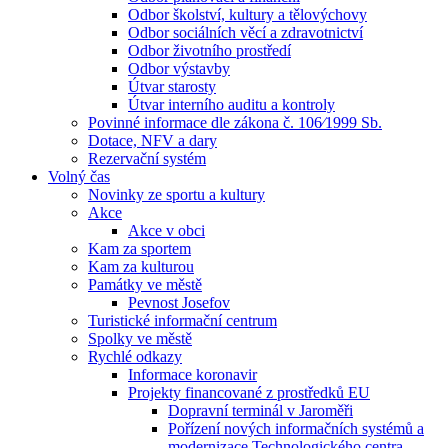
Odbor školství, kultury a tělovýchovy
Odbor sociálních věcí a zdravotnictví
Odbor životního prostředí
Odbor výstavby
Útvar starosty
Útvar interního auditu a kontroly
Povinné informace dle zákona č. 106⁄1999 Sb.
Dotace, NFV a dary
Rezervační systém
Volný čas
Novinky ze sportu a kultury
Akce
Akce v obci
Kam za sportem
Kam za kulturou
Památky ve městě
Pevnost Josefov
Turistické informační centrum
Spolky ve městě
Rychlé odkazy
Informace koronavir
Projekty financované z prostředků EU
Dopravní terminál v Jaroměři
Pořízení nových informačních systémů a
modernizace Technologického centra