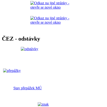
ČEZ - odstávky
Stav přepážek MÚ