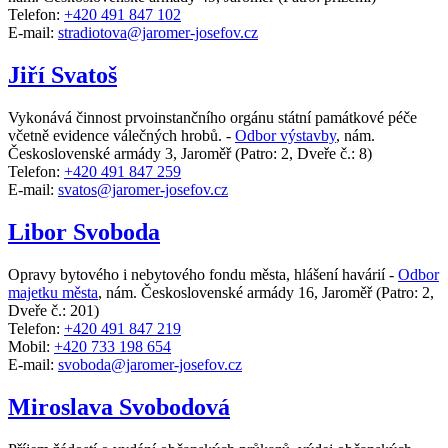
Telefon:
+420 491 847 102
E-mail:
stradiotova@jaromer-josefov.cz
Jiří Svatoš
Vykonává činnost prvoinstančního orgánu státní památkové péče
včetně evidence válečných hrobů. -
Odbor výstavby
,
nám.
Československé armády 3, Jaroměř
(Patro: 2, Dveře č.: 8)
Telefon:
+420 491 847 259
E-mail:
svatos@jaromer-josefov.cz
Libor Svoboda
Opravy bytového i nebytového fondu města, hlášení havárií -
Odbor
majetku města
,
nám. Československé armády 16, Jaroměř
(Patro: 2,
Dveře č.: 201)
Telefon:
+420 491 847 219
Mobil:
+420 733 198 654
E-mail:
svoboda@jaromer-josefov.cz
Miroslava Svobodová