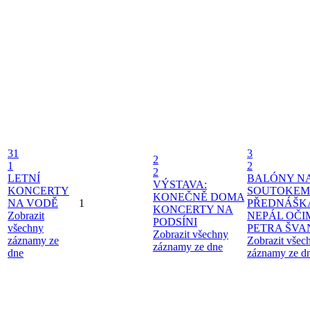
31
3
2
1
2
2
LETNÍ
BALÓNY N
VÝSTAVA:
KONCERTY
SOUTOKEM
KONEČNĚ DOMA
NA VODĚ
1
PŘEDNÁŠK
KONCERTY NA
Zobrazit
NEPÁL OČI
PODSÍNI
všechny
PETRA ŠV
Zobrazit všechny
záznamy ze
Zobrazit všec
záznamy ze dne
dne
záznamy ze d