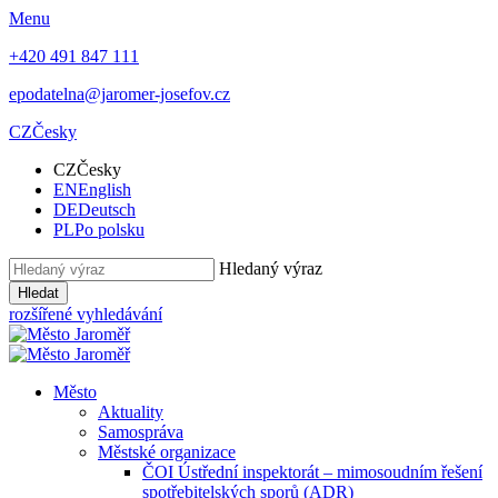
Menu
+420 491 847 111
epodatelna@jaromer-josefov.cz
CZ
Česky
CZ
Česky
EN
English
DE
Deutsch
PL
Po polsku
Hledaný výraz
Hledat
rozšířené vyhledávání
Město
Aktuality
Samospráva
Městské organizace
ČOI Ústřední inspektorát – mimosoudním řešení
spotřebitelských sporů (ADR)