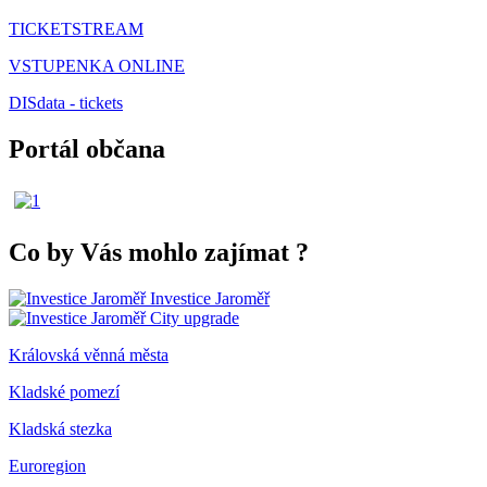
TICKETSTREAM
VSTUPENKA ONLINE
DISdata - tickets
Portál občana
Co by Vás mohlo zajímat
?
Investice Jaroměř
City upgrade
Královská věnná města
Kladské pomezí
Kladská stezka
Euroregion