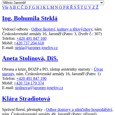
Vše
A
B
C
Č
D
F
G
H
J
K
L
M
N
O
P
R
Ř
S
Š
T
U
V
Z
Ž
Ing. Bohumila Steklá
Vedoucí odboru -
Odbor školství, kultury a tělovýchovy
,
nám.
Československé armády 16, Jaroměř
(Patro: 3, Dveře č.: 307)
Telefon:
+420 491 847 160
Mobil:
+420 737 204 618
E-mail:
stekla@jaromer-josefov.cz
Aneta Stolínová, DiS.
Obrana a krize, BOZP a PO, zástup asistentky starosty -
Útvar
starosty
,
nám. Československé armády 16, Jaroměř
(Patro: 1)
Telefon:
+420 491 847 190
Mobil:
+420 724 179 374
E-mail:
stolinova@jaromer-josefov.cz
Klára Stradiotová
Správní řízení, přestupky -
Odbor dopravy a silničního hospodářství
,
nám. Československé armády 49, Jaroměř
(Patro: přízemí)