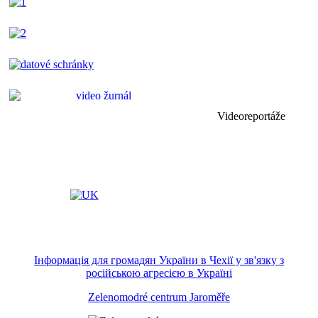
Videoreportáže
Інформація для громадян України в Чехії у зв'язку з
російською агресією в Україні
Zelenomodré centrum Jaroměře