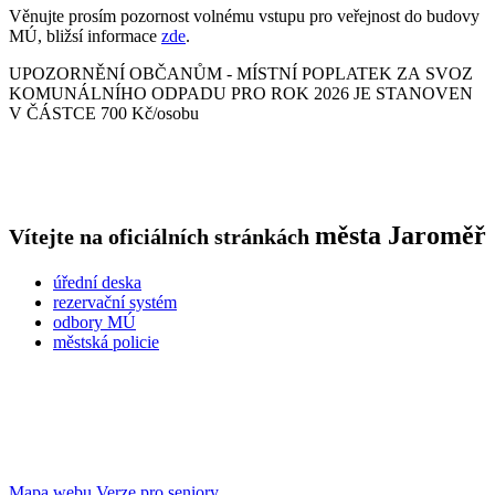
Věnujte prosím pozornost volnému vstupu pro veřejnost do budovy
MÚ, bližsí informace
zde
.
UPOZORNĚNÍ OBČANŮM - MÍSTNÍ POPLATEK ZA SVOZ
KOMUNÁLNÍHO ODPADU PRO ROK 2026 JE STANOVEN
V ČÁSTCE 700 Kč/osobu
města
Jaroměř
Vítejte na oficiálních stránkách
úřední deska
rezervační systém
odbory MÚ
městská policie
Mapa webu
Verze pro seniory