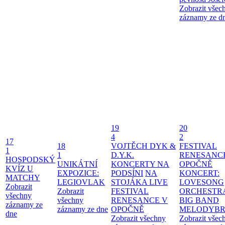
Zobrazit všec
záznamy ze d
19
20
4
2
17
18
VOJTĚCH DYK &
FESTIVAL
1
1
D.Y.K.
RENESANC
HOSPODSKÝ
UNIKÁTNÍ
KONCERTY NA
OPOČNĚ
KVÍZ U
EXPOZICE:
PODSÍNI
NA
KONCERT:
MATCHY
LEGIOVLAK
STOJÁKA LIVE
LOVESONG
Zobrazit
Zobrazit
FESTIVAL
ORCHESTR
všechny
všechny
RENESANCE V
BIG BAND
záznamy ze
záznamy ze dne
OPOČNĚ
MELODYBR
dne
Zobrazit všechny
Zobrazit všec