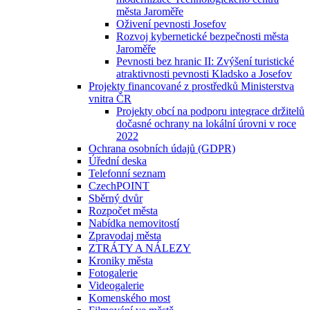
města Jaroměře
Oživení pevnosti Josefov
Rozvoj kybernetické bezpečnosti města
Jaroměře
Pevnosti bez hranic II: Zvýšení turistické
atraktivnosti pevnosti Kladsko a Josefov
Projekty financované z prostředků Ministerstva
vnitra ČR
Projekty obcí na podporu integrace držitelů
dočasné ochrany na lokální úrovni v roce
2022
Ochrana osobních údajů (GDPR)
Úřední deska
Telefonní seznam
CzechPOINT
Sběrný dvůr
Rozpočet města
Nabídka nemovitostí
Zpravodaj města
ZTRÁTY A NÁLEZY
Kroniky města
Fotogalerie
Videogalerie
Komenského most