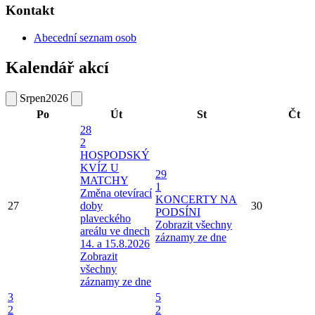
Kontakt
Abecední seznam osob
Kalendář akcí
Srpen
2026
Po
Út
St
Čt
28
2
HOSPODSKÝ
KVÍZ U
29
MATCHY
1
Změna otevírací
KONCERTY NA
27
doby
30
PODSÍNI
plaveckého
Zobrazit všechny
areálu ve dnech
záznamy ze dne
14. a 15.8.2026
Zobrazit
všechny
záznamy ze dne
3
5
2
2