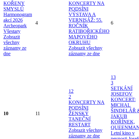
KOŘENY
KONCERTY NA
SMYSLŮ
PODSÍNI
Harmonogram
VÝSTAVA A
akcí 2026
VERNISÁŽ: 55.
4
6
Archeopark
ROČNÍK
Všestary
RATIBOŘICKÉHO
Zobrazit
MAPOVÉHO
všechny
OKRUHU
záznamy ze
Zobrazit všechny
dne
záznamy ze dne
13
3
SETKÁNÍ
12
JOSEFOV
2
KONCERT:
KONCERTY NA
MICHAL
PODSÍNI
ŠINDELÁŘ 
10
11
ŽENSKÝ
JAKUB
TANEČNÍ
KOŘÍNEK,
RESTART
QUEENMAN
Zobrazit všechny
Letní kino v
záznamy ze dne
pevnosti Jose