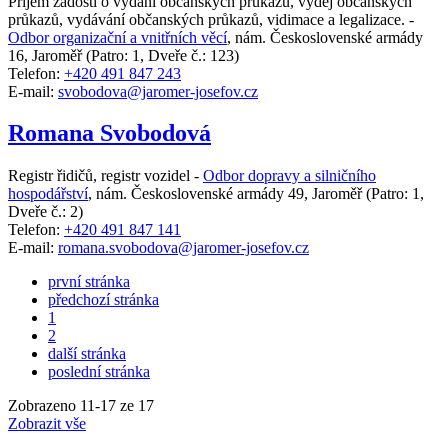
Příjem žádostí o vydání občanských průkazů, výdej občanských
průkazů, vydávání občanských průkazů, vidimace a legalizace. -
Odbor organizační a vnitřních věcí
,
nám. Československé armády
16, Jaroměř
(Patro: 1, Dveře č.: 123)
Telefon:
+420 491 847 243
E-mail:
svobodova@jaromer-josefov.cz
Romana Svobodová
Registr řidičů, registr vozidel -
Odbor dopravy a silničního
hospodářství
,
nám. Československé armády 49, Jaroměř
(Patro: 1,
Dveře č.: 2)
Telefon:
+420 491 847 141
E-mail:
romana.svobodova@jaromer-josefov.cz
první stránka
předchozí stránka
1
2
další stránka
poslední stránka
Zobrazeno
11
-
17
ze 17
Zobrazit vše