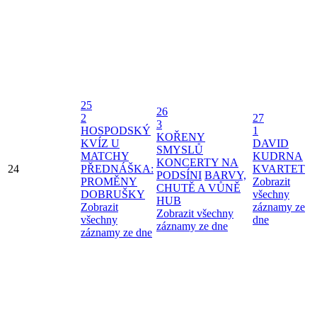
25
26
2
27
3
HOSPODSKÝ
1
KOŘENY
KVÍZ U
DAVID
SMYSLŮ
MATCHY
KUDRNA
KONCERTY NA
24
PŘEDNÁŠKA:
KVARTET
PODSÍNI
BARVY,
PROMĚNY
Zobrazit
CHUTĚ A VŮNĚ
DOBRUŠKY
všechny
HUB
Zobrazit
záznamy ze
Zobrazit všechny
všechny
dne
záznamy ze dne
záznamy ze dne