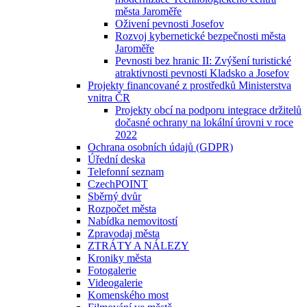
města Jaroměře
Oživení pevnosti Josefov
Rozvoj kybernetické bezpečnosti města
Jaroměře
Pevnosti bez hranic II: Zvýšení turistické
atraktivnosti pevnosti Kladsko a Josefov
Projekty financované z prostředků Ministerstva
vnitra ČR
Projekty obcí na podporu integrace držitelů
dočasné ochrany na lokální úrovni v roce
2022
Ochrana osobních údajů (GDPR)
Úřední deska
Telefonní seznam
CzechPOINT
Sběrný dvůr
Rozpočet města
Nabídka nemovitostí
Zpravodaj města
ZTRÁTY A NÁLEZY
Kroniky města
Fotogalerie
Videogalerie
Komenského most