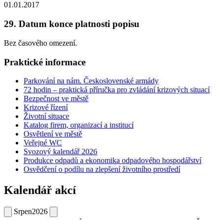
01.01.2017
29. Datum konce platnosti popisu
Bez časového omezení.
Praktické informace
Parkování na nám. Československé armády
72 hodin – praktická příručka pro zvládání krizových situací
Bezpečnost ve městě
Krizové řízení
Životní situace
Katalog firem, organizací a institucí
Osvětlení ve městě
Veřejné WC
Svozový kalendář 2026
Produkce odpadů a ekonomika odpadového hospodářství
Osvědčení o podílu na zlepšení životního prostředí
Kalendář akcí
Srpen
2026