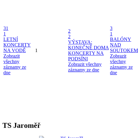
31
3
2
1
1
2
LETNÍ
BALÓNY
VÝSTAVA:
KONCERTY
NAD
KONEČNĚ DOMA
NA VODĚ
1
SOUTOKEM
KONCERTY NA
Zobrazit
Zobrazit
PODSÍNI
všechny
všechny
Zobrazit všechny
záznamy ze
záznamy ze
záznamy ze dne
dne
dne
TS Jaroměř