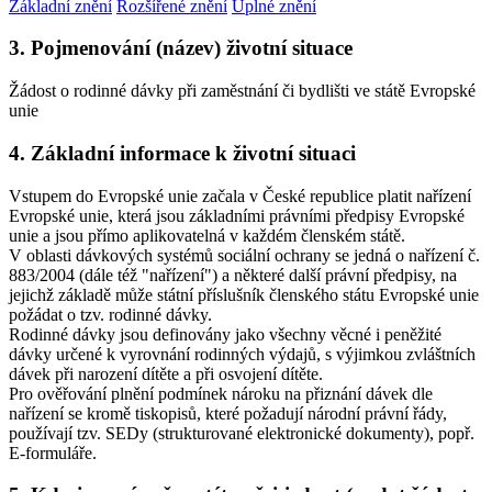
Základní znění
Rozšířené znění
Úplné znění
3. Pojmenování (název) životní situace
Žádost o rodinné dávky při zaměstnání či bydlišti ve státě Evropské
unie
4. Základní informace k životní situaci
Vstupem do Evropské unie začala v České republice platit nařízení
Evropské unie, která jsou základními právními předpisy Evropské
unie a jsou přímo aplikovatelná v každém členském státě.
V oblasti dávkových systémů sociální ochrany se jedná o nařízení č.
883/2004 (dále též "nařízení") a některé další právní předpisy, na
jejichž základě může státní příslušník členského státu Evropské unie
požádat o tzv. rodinné dávky.
Rodinné dávky jsou definovány jako všechny věcné i peněžité
dávky určené k vyrovnání rodinných výdajů, s výjimkou zvláštních
dávek při narození dítěte a při osvojení dítěte.
Pro ověřování plnění podmínek nároku na přiznání dávek dle
nařízení se kromě tiskopisů, které požadují národní právní řády,
používají tzv. SEDy (strukturované elektronické dokumenty), popř.
E-formuláře.