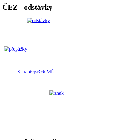
ČEZ - odstávky
Stav přepážek MÚ