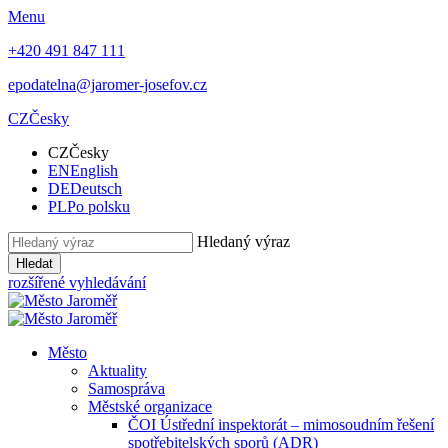
Menu
+420 491 847 111
epodatelna@jaromer-josefov.cz
CZ
Česky
CZ
Česky
EN
English
DE
Deutsch
PL
Po polsku
Hledaný výraz
Hledat
rozšířené vyhledávání
Město
Aktuality
Samospráva
Městské organizace
ČOI Ústřední inspektorát – mimosoudním řešení
spotřebitelských sporů (ADR)