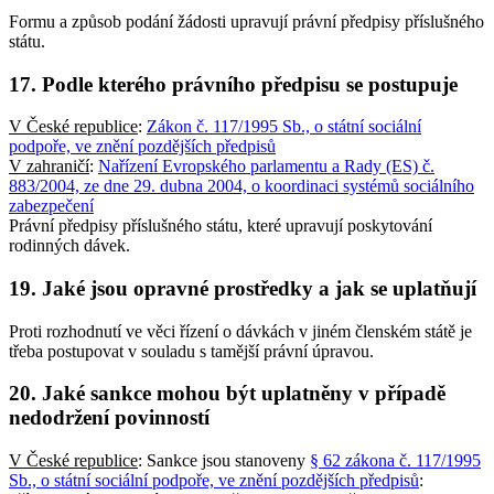
Formu a způsob podání žádosti upravují právní předpisy příslušného
státu.
17. Podle kterého právního předpisu se postupuje
V České republice
:
Zákon č. 117/1995 Sb., o státní sociální
podpoře, ve znění pozdějších předpisů
V zahraničí
:
Nařízení Evropského parlamentu a Rady (ES) č.
883/2004, ze dne 29. dubna 2004, o koordinaci systémů sociálního
zabezpečení
Právní předpisy příslušného státu, které upravují poskytování
rodinných dávek.
19. Jaké jsou opravné prostředky a jak se uplatňují
Proti rozhodnutí ve věci řízení o dávkách v jiném členském státě je
třeba postupovat v souladu s tamější právní úpravou.
20. Jaké sankce mohou být uplatněny v případě
nedodržení povinností
V České republice
: Sankce jsou stanoveny
§ 62 zákona č. 117/1995
Sb., o státní sociální podpoře, ve znění pozdějších předpisů
: