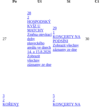
Po
Út
St
Čt
28
2
HOSPODSKÝ
KVÍZ U
29
MATCHY
1
Změna otevírací
KONCERTY NA
27
doby
30
PODSÍNI
plaveckého
Zobrazit všechny
areálu ve dnech
záznamy ze dne
14. a 15.8.2026
Zobrazit
všechny
záznamy ze dne
3
5
2
2
KOŘENY
KONCERTY NA