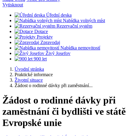
Vytisknout
Úřední deska
Nabídka volných míst
Rezervační systém
Dotace
Projekty
Zpravodaj
Nabídka nemovitostí
Živý Josefov
900 let
Úvodní stránka
Praktické informace
Životní situace
Žádost o rodinné dávky při zaměstnání...
Žádost o rodinné dávky při
zaměstnání či bydlišti ve státě
Evropské unie