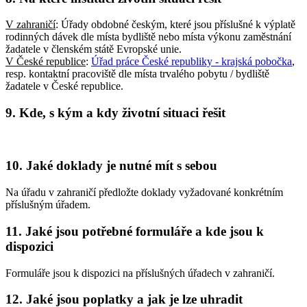
V zahraničí
: Úřady obdobné českým, které jsou příslušné k výplatě
rodinných dávek dle místa bydliště nebo místa výkonu zaměstnání
žadatele v členském státě Evropské unie.
V České republice
:
Úřad práce České republiky - krajská pobočka
,
resp. kontaktní pracoviště dle místa trvalého pobytu / bydliště
žadatele v České republice.
9. Kde, s kým a kdy životní situaci řešit
10. Jaké doklady je nutné mít s sebou
Na úřadu v zahraničí předložte doklady vyžadované konkrétním
příslušným úřadem.
11. Jaké jsou potřebné formuláře a kde jsou k
dispozici
Formuláře jsou k dispozici na příslušných úřadech v zahraničí.
12. Jaké jsou poplatky a jak je lze uhradit