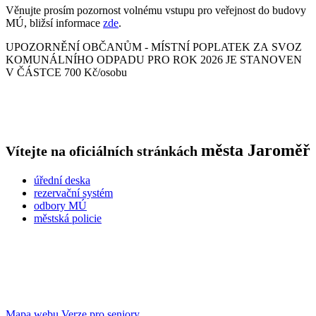
Věnujte prosím pozornost volnému vstupu pro veřejnost do budovy
MÚ, bližsí informace
zde
.
UPOZORNĚNÍ OBČANŮM - MÍSTNÍ POPLATEK ZA SVOZ
KOMUNÁLNÍHO ODPADU PRO ROK 2026 JE STANOVEN
V ČÁSTCE 700 Kč/osobu
města
Jaroměř
Vítejte na oficiálních stránkách
úřední deska
rezervační systém
odbory MÚ
městská policie
Mapa webu
Verze pro seniory