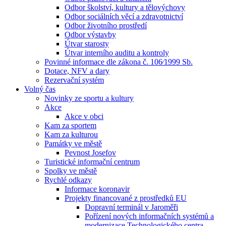
Odbor školství, kultury a tělovýchovy
Odbor sociálních věcí a zdravotnictví
Odbor životního prostředí
Odbor výstavby
Útvar starosty
Útvar interního auditu a kontroly
Povinné informace dle zákona č. 106⁄1999 Sb.
Dotace, NFV a dary
Rezervační systém
Volný čas
Novinky ze sportu a kultury
Akce
Akce v obci
Kam za sportem
Kam za kulturou
Památky ve městě
Pevnost Josefov
Turistické informační centrum
Spolky ve městě
Rychlé odkazy
Informace koronavir
Projekty financované z prostředků EU
Dopravní terminál v Jaroměři
Pořízení nových informačních systémů a
modernizace Technologického centra