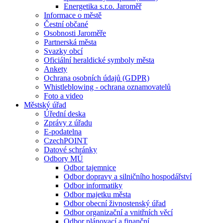
Energetika s.r.o. Jaroměř
Informace o městě
Čestní občané
Osobnosti Jaroměře
Partnerská města
Svazky obcí
Oficiální heraldické symboly města
Ankety
Ochrana osobních údajů (GDPR)
Whistleblowing - ochrana oznamovatelů
Foto a video
Městský úřad
Úřední deska
Zprávy z úřadu
E-podatelna
CzechPOINT
Datové schránky
Odbory MÚ
Odbor tajemnice
Odbor dopravy a silničního hospodářství
Odbor informatiky
Odbor majetku města
Odbor obecní živnostenský úřad
Odbor organizační a vnitřních věcí
Odbor plánovací a finanční