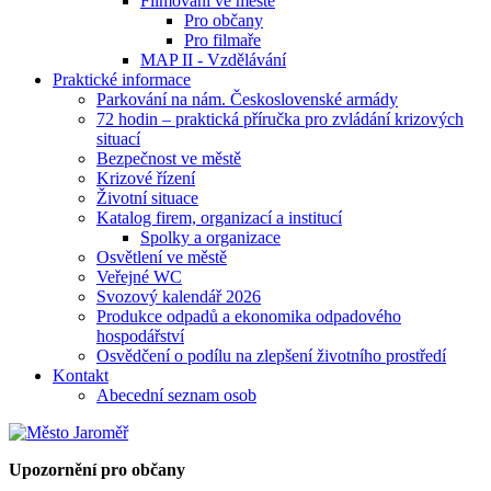
Filmování ve městě
Pro občany
Pro filmaře
MAP II - Vzdělávání
Praktické informace
Parkování na nám. Československé armády
72 hodin – praktická příručka pro zvládání krizových
situací
Bezpečnost ve městě
Krizové řízení
Životní situace
Katalog firem, organizací a institucí
Spolky a organizace
Osvětlení ve městě
Veřejné WC
Svozový kalendář 2026
Produkce odpadů a ekonomika odpadového
hospodářství
Osvědčení o podílu na zlepšení životního prostředí
Kontakt
Abecední seznam osob
Upozornění pro občany