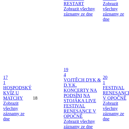
RESTART
Zobrazit
Zobrazit všechny
všechny
záznamy ze dne
záznamy ze
dne
19
4
17
20
VOJTĚCH DYK &
1
1
D.Y.K.
HOSPODSKÝ
FESTIVAL
KONCERTY NA
KVÍZ U
RENESANC
PODSÍNI
NA
MATCHY
18
V OPOČNĚ
STOJÁKA LIVE
Zobrazit
Zobrazit
FESTIVAL
všechny
všechny
RENESANCE V
záznamy ze
záznamy ze
OPOČNĚ
dne
dne
Zobrazit všechny
záznamy ze dne