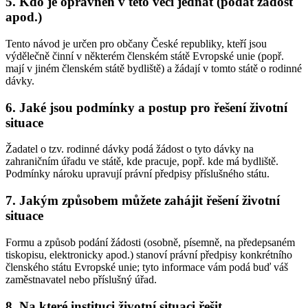
5. Kdo je oprávněn v této věci jednat (podat žádost
apod.)
Tento návod je určen pro občany České republiky, kteří jsou
výdělečně činní v některém členském státě Evropské unie (popř.
mají v jiném členském státě bydliště) a žádají v tomto státě o rodinné
dávky.
6. Jaké jsou podmínky a postup pro řešení životní
situace
Žadatel o tzv. rodinné dávky podá žádost o tyto dávky na
zahraničním úřadu ve státě, kde pracuje, popř. kde má bydliště.
Podmínky nároku upravují právní předpisy příslušného státu.
7. Jakým způsobem můžete zahájit řešení životní
situace
Formu a způsob podání žádosti (osobně, písemně, na předepsaném
tiskopisu, elektronicky apod.) stanoví právní předpisy konkrétního
členského státu Evropské unie; tyto informace vám podá buď váš
zaměstnavatel nebo příslušný úřad.
8. Na které instituci životní situaci řešit