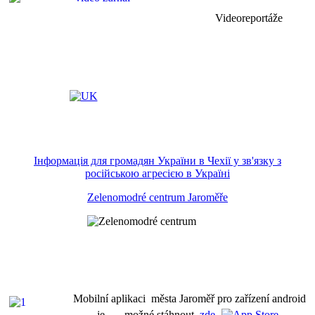
Videoreportáže
Інформація для громадян України в Чехії у зв'язку з
російською агресією в Україні
Zelenomodré centrum Jaroměře
Mobilní aplikaci města Jaroměř pro zařízení android
je možné stáhnout
zde
,