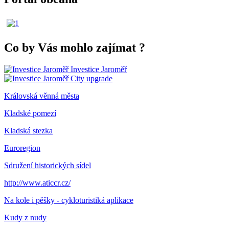
Co by Vás mohlo zajímat
?
Investice Jaroměř
City upgrade
Královská věnná města
Kladské pomezí
Kladská stezka
Euroregion
Sdružení historických sídel
http://www.aticcr.cz/
Na kole i pěšky - cykloturistiká aplikace
Kudy z nudy