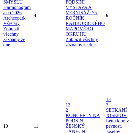
SMYSLŮ
PODSÍNI
Harmonogram
VÝSTAVA A
akcí 2026
VERNISÁŽ: 55.
4
6
Archeopark
ROČNÍK
Všestary
RATIBOŘICKÉHO
Zobrazit
MAPOVÉHO
všechny
OKRUHU
záznamy ze
Zobrazit všechny
dne
záznamy ze dne
13
12
2
2
SETKÁNÍ
KONCERTY NA
JOSEFOV
PODSÍNI
Letní kino v
10
11
ŽENSKÝ
pevnosti
TANEČNÍ
Josefov