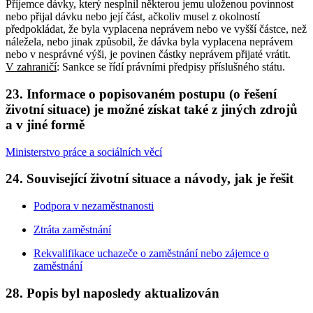
Příjemce dávky, který nesplnil některou jemu uloženou povinnost
nebo přijal dávku nebo její část, ačkoliv musel z okolností
předpokládat, že byla vyplacena neprávem nebo ve vyšší částce, než
náležela, nebo jinak způsobil, že dávka byla vyplacena neprávem
nebo v nesprávné výši, je povinen částky neprávem přijaté vrátit.
V zahraničí
: Sankce se řídí právními předpisy příslušného státu.
23. Informace o popisovaném postupu (o řešení
životní situace) je možné získat také z jiných zdrojů
a v jiné formě
Ministerstvo práce a sociálních věcí
24. Související životní situace a návody, jak je řešit
Podpora v nezaměstnanosti
Ztráta zaměstnání
Rekvalifikace uchazeče o zaměstnání nebo zájemce o
zaměstnání
28. Popis byl naposledy aktualizován