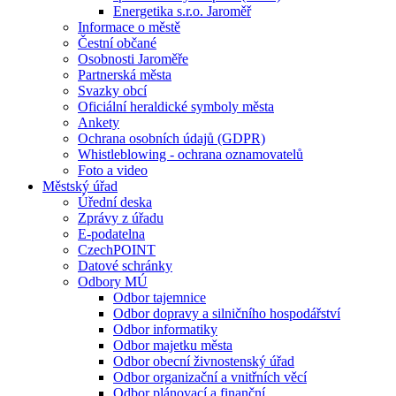
Energetika s.r.o. Jaroměř
Informace o městě
Čestní občané
Osobnosti Jaroměře
Partnerská města
Svazky obcí
Oficiální heraldické symboly města
Ankety
Ochrana osobních údajů (GDPR)
Whistleblowing - ochrana oznamovatelů
Foto a video
Městský úřad
Úřední deska
Zprávy z úřadu
E-podatelna
CzechPOINT
Datové schránky
Odbory MÚ
Odbor tajemnice
Odbor dopravy a silničního hospodářství
Odbor informatiky
Odbor majetku města
Odbor obecní živnostenský úřad
Odbor organizační a vnitřních věcí
Odbor plánovací a finanční