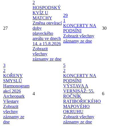
2
HOSPODSKÝ
KVÍZ U
29
MATCHY
1
Změna otevírací
KONCERTY NA
27
doby
30
PODSÍNI
plaveckého
Zobrazit všechny
areálu ve dnech
záznamy ze dne
14. a 15.8.2026
Zobrazit
všechny
záznamy ze dne
3
5
2
2
KOŘENY
KONCERTY NA
SMYSLŮ
PODSÍNI
Harmonogram
VÝSTAVA A
akcí 2026
VERNISÁŽ: 55.
4
6
Archeopark
ROČNÍK
Všestary
RATIBOŘICKÉHO
Zobrazit
MAPOVÉHO
všechny
OKRUHU
záznamy ze
Zobrazit všechny
dne
záznamy ze dne