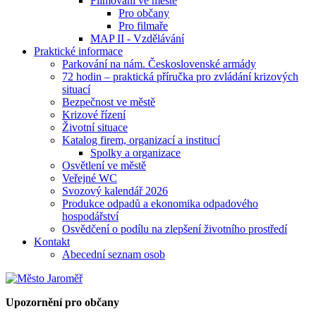
Filmování ve městě
Pro občany
Pro filmaře
MAP II - Vzdělávání
Praktické informace
Parkování na nám. Československé armády
72 hodin – praktická příručka pro zvládání krizových
situací
Bezpečnost ve městě
Krizové řízení
Životní situace
Katalog firem, organizací a institucí
Spolky a organizace
Osvětlení ve městě
Veřejné WC
Svozový kalendář 2026
Produkce odpadů a ekonomika odpadového
hospodářství
Osvědčení o podílu na zlepšení životního prostředí
Kontakt
Abecední seznam osob
Upozornění pro občany