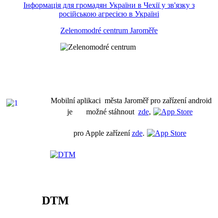
Інформація для громадян України в Чехії у зв'язку з
російською агресією в Україні
Zelenomodré centrum Jaroměře
Mobilní aplikaci města Jaroměř pro zařízení android
je možné stáhnout
zde
,
pro Apple zařízení
zde
.
DTM