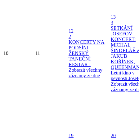
13
3
SETKÁNÍ
12
JOSEFOV
2
KONCERT:
KONCERTY NA
MICHAL
PODSÍNI
ŠINDELÁŘ 
10
11
ŽENSKÝ
JAKUB
TANEČNÍ
KOŘÍNEK,
RESTART
QUEENMAN
Zobrazit všechny
Letní kino v
záznamy ze dne
pevnosti Jose
Zobrazit všec
záznamy ze d
19
20