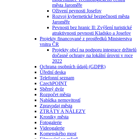
města Jaroměře
Oživení pevnosti Josefov
Rozvoj kybernetické bezpečnosti města
Jaroměře
Pevnosti bez hranic II: Zvýšení turistické
atraktivnosti pevnosti Kladsko a Josefov
Projekty financované z prostředků Ministerstva
vnitra ČR
Projekty obcí na podporu integrace držitelů
dočasné ochrany na lokální úrovni v roce
2022
Ochrana osobních údajů (GDPR)
Úřední deska
Telefonní seznam
CzechPOINT
Sběrný dvůr
Rozpočet města
Nabídka nemovitostí
Zpravodaj města
ZTRÁTY A NÁLEZY
Kroniky města
Fotogalerie
Videogalerie
Komenského most