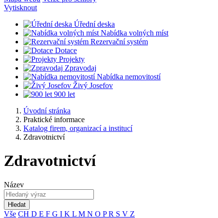
Vytisknout
Úřední deska
Nabídka volných míst
Rezervační systém
Dotace
Projekty
Zpravodaj
Nabídka nemovitostí
Živý Josefov
900 let
Úvodní stránka
Praktické informace
Katalog firem, organizací a institucí
Zdravotnictví
Zdravotnictví
Název
Hledat
Vše
CH
D
E
F
G
I
K
L
M
N
O
P
R
S
V
Z