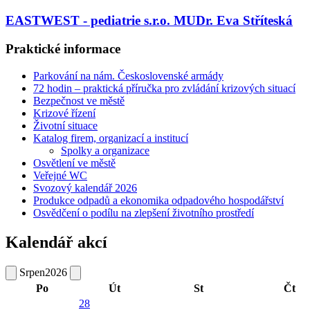
EASTWEST - pediatrie s.r.o. MUDr. Eva Stříteská
Praktické informace
Parkování na nám. Československé armády
72 hodin – praktická příručka pro zvládání krizových situací
Bezpečnost ve městě
Krizové řízení
Životní situace
Katalog firem, organizací a institucí
Spolky a organizace
Osvětlení ve městě
Veřejné WC
Svozový kalendář 2026
Produkce odpadů a ekonomika odpadového hospodářství
Osvědčení o podílu na zlepšení životního prostředí
Kalendář akcí
Srpen
2026
Po
Út
St
Čt
28