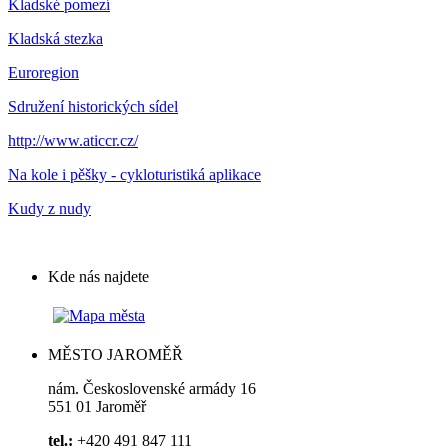
Kladské pomezí
Kladská stezka
Euroregion
Sdružení historických sídel
http://www.aticcr.cz/
Na kole i pěšky - cykloturistiká aplikace
Kudy z nudy
Kde nás najdete
MĚSTO JAROMĚŘ
nám. Československé armády 16
551 01 Jaroměř
tel.:
+420 491 847 111