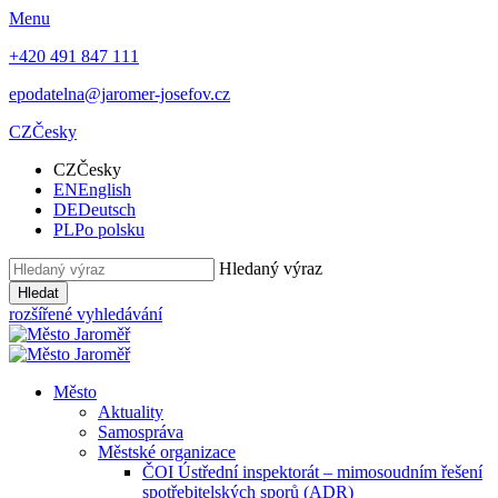
Menu
+420 491 847 111
epodatelna@jaromer-josefov.cz
CZ
Česky
CZ
Česky
EN
English
DE
Deutsch
PL
Po polsku
Hledaný výraz
Hledat
rozšířené vyhledávání
Město
Aktuality
Samospráva
Městské organizace
ČOI Ústřední inspektorát – mimosoudním řešení
spotřebitelských sporů (ADR)