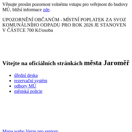
Věnujte prosím pozornost volnému vstupu pro veřejnost do budovy
MÚ, bližsí informace
zde
.
UPOZORNĚNÍ OBČANŮM - MÍSTNÍ POPLATEK ZA SVOZ
KOMUNÁLNÍHO ODPADU PRO ROK 2026 JE STANOVEN
V ČÁSTCE 700 Kč/osobu
města
Jaroměř
Vítejte na oficiálních stránkách
úřední deska
rezervační systém
odbory MÚ
městská policie
Mapa webu
Verze pro seniory