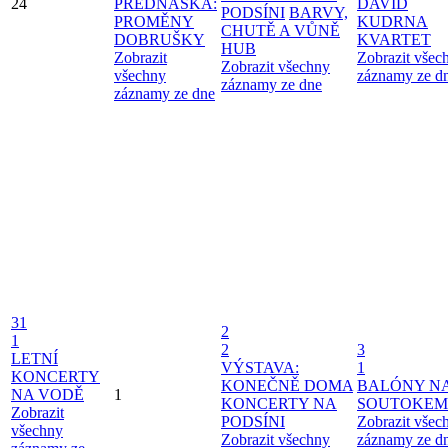
24
PŘEDNÁŠKA:
DAVID
PODSÍNI
BARVY,
PROMĚNY
KUDRNA
CHUTĚ A VŮNĚ
DOBRUŠKY
KVARTET
HUB
Zobrazit
Zobrazit všec
Zobrazit všechny
všechny
záznamy ze d
záznamy ze dne
záznamy ze dne
31
2
1
2
3
LETNÍ
VÝSTAVA:
1
KONCERTY
KONEČNĚ DOMA
BALÓNY N
NA VODĚ
1
KONCERTY NA
SOUTOKEM
Zobrazit
PODSÍNI
Zobrazit všec
všechny
Zobrazit všechny
záznamy ze d