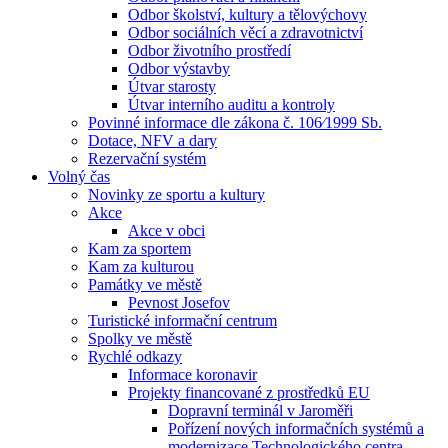
Odbor školství, kultury a tělovýchovy
Odbor sociálních věcí a zdravotnictví
Odbor životního prostředí
Odbor výstavby
Útvar starosty
Útvar interního auditu a kontroly
Povinné informace dle zákona č. 106⁄1999 Sb.
Dotace, NFV a dary
Rezervační systém
Volný čas
Novinky ze sportu a kultury
Akce
Akce v obci
Kam za sportem
Kam za kulturou
Památky ve městě
Pevnost Josefov
Turistické informační centrum
Spolky ve městě
Rychlé odkazy
Informace koronavir
Projekty financované z prostředků EU
Dopravní terminál v Jaroměři
Pořízení nových informačních systémů a
modernizace Technologického centra