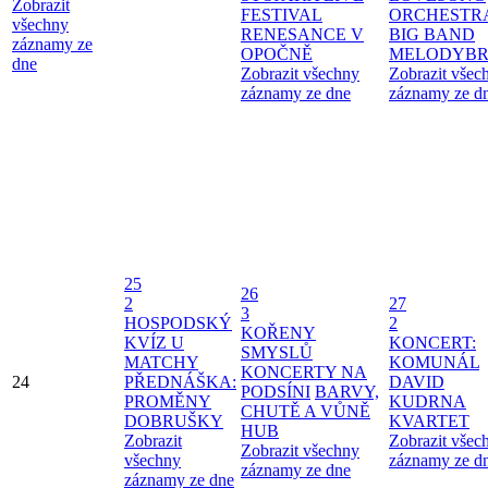
Zobrazit
FESTIVAL
ORCHESTR
všechny
RENESANCE V
BIG BAND
záznamy ze
OPOČNĚ
MELODYBR
dne
Zobrazit všechny
Zobrazit všec
záznamy ze dne
záznamy ze d
25
26
2
27
3
HOSPODSKÝ
2
KOŘENY
KVÍZ U
KONCERT:
SMYSLŮ
MATCHY
KOMUNÁL
KONCERTY NA
24
PŘEDNÁŠKA:
DAVID
PODSÍNI
BARVY,
PROMĚNY
KUDRNA
CHUTĚ A VŮNĚ
DOBRUŠKY
KVARTET
HUB
Zobrazit
Zobrazit všec
Zobrazit všechny
všechny
záznamy ze d
záznamy ze dne
záznamy ze dne