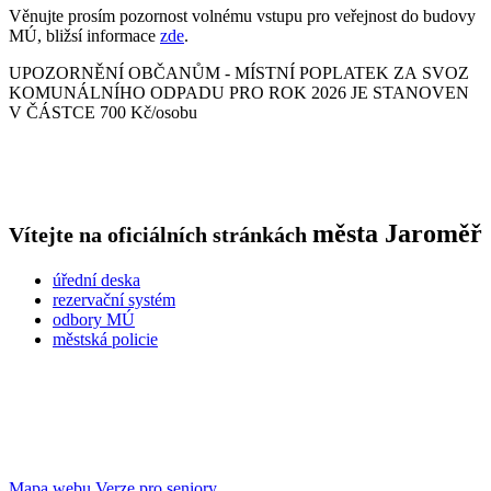
Věnujte prosím pozornost volnému vstupu pro veřejnost do budovy
MÚ, bližsí informace
zde
.
UPOZORNĚNÍ OBČANŮM - MÍSTNÍ POPLATEK ZA SVOZ
KOMUNÁLNÍHO ODPADU PRO ROK 2026 JE STANOVEN
V ČÁSTCE 700 Kč/osobu
města
Jaroměř
Vítejte na oficiálních stránkách
úřední deska
rezervační systém
odbory MÚ
městská policie
Mapa webu
Verze pro seniory