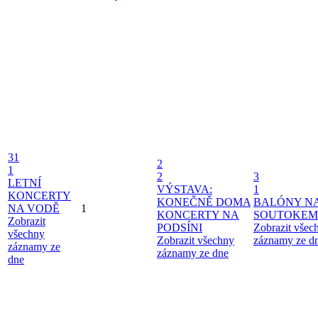
31
2
1
2
3
LETNÍ
VÝSTAVA:
1
KONCERTY
KONEČNĚ DOMA
BALÓNY N
NA VODĚ
1
KONCERTY NA
SOUTOKEM
Zobrazit
PODSÍNI
Zobrazit všec
všechny
Zobrazit všechny
záznamy ze d
záznamy ze
záznamy ze dne
dne