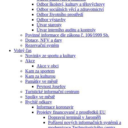
Odbor školství, kultury a tělovýchovy
Odbor sociálních věcí a zdravotnictví
Odbor životního prostředí
Odbor výstavby
Útvar starosty
Útvar interního auditu a kontroly
Povinné informace dle zákona č. 106⁄1999 Sb.
Dotace, NFV a dary
Rezervační systém
Volný čas
Novinky ze sportu a kultury
Akce
Akce v obci
Kam za sportem
Kam za kulturou
Památky ve městě
Pevnost Josefov
Turistické informační centrum
Spolky ve městě
Rychlé odkazy
Informace koronavir
Projekty financované z prostředků EU
Dopravní terminál v Jaroměři
Pořízení nových informačních systémů a
modernizace Technologického centra