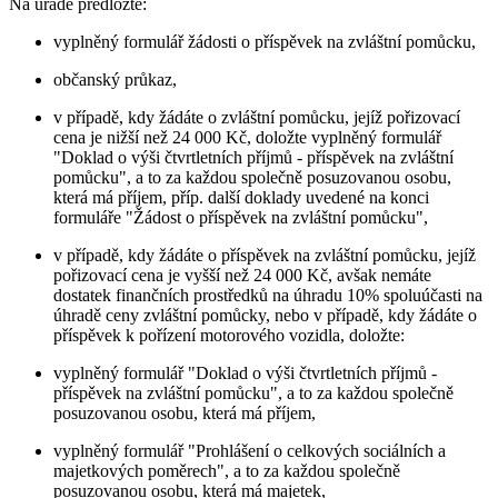
Na úřadě předložte:
vyplněný formulář žádosti o příspěvek na zvláštní pomůcku,
občanský průkaz,
v případě, kdy žádáte o zvláštní pomůcku, jejíž pořizovací
cena je nižší než 24 000 Kč, doložte vyplněný formulář
"Doklad o výši čtvrtletních příjmů - příspěvek na zvláštní
pomůcku", a to za každou společně posuzovanou osobu,
která má příjem, příp. další doklady uvedené na konci
formuláře "Žádost o příspěvek na zvláštní pomůcku",
v případě, kdy žádáte o příspěvek na zvláštní pomůcku, jejíž
pořizovací cena je vyšší než 24 000 Kč, avšak nemáte
dostatek finančních prostředků na úhradu 10% spoluúčasti na
úhradě ceny zvláštní pomůcky, nebo v případě, kdy žádáte o
příspěvek k pořízení motorového vozidla, doložte:
vyplněný formulář "Doklad o výši čtvrtletních příjmů -
příspěvek na zvláštní pomůcku", a to za každou společně
posuzovanou osobu, která má příjem,
vyplněný formulář "Prohlášení o celkových sociálních a
majetkových poměrech", a to za každou společně
posuzovanou osobu, která má majetek,