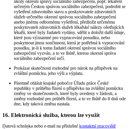
úkoly okresní správy sociálního zabezpečení, popř. lékařem
určeným Českou správou sociálního zabezpečení, podrobit se
vyšetření zdravotního stavu u poskytovatele zdravotních
služeb určeného okresní správou sociálního zabezpečení
anebo jinému odbornému vyšetření, předložit určenému
poskytovateli zdravotních služeb lékařské nálezy ošetřujících
lékařů, které byly žadateli vydány, sdělit a doložit další údaje,
které jsou významné pro vypracování posudku, nebo
poskytnout jinou součinnost, která je potřebná k vypracování
posudku, je-li k tomu žadatel okresní správou sociálního
zabezpečení vyzván, a to ve lhůtě, kterou okresní správa
sociálního zabezpečení určí.
Prokázat skutečnosti rozhodné pro nárok na příspěvek na
zvláštní pomůcku, jeho výši a výplatu.
Písemně ohlásit krajské pobočce Úřadu práce České
republiky v průběhu řízení o příspěvku na zvláštní pomůcku
změny ve skutečnostech, které byly uvedeny v žádosti, a
změny rozhodné pro průběh řízení, a to ve lhůtě do 8 dnů ode
dne, kdy taková změna nastala.
16. Elektronická služba, kterou lze využít
Datová schránka nebo e-mail na příslušné
kontaktní pracoviště