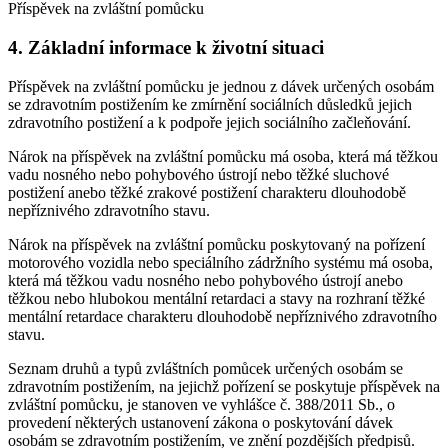
Příspěvek na zvláštní pomůcku
4. Základní informace k životní situaci
Příspěvek na zvláštní pomůcku je jednou z dávek určených osobám
se zdravotním postižením ke zmírnění sociálních důsledků jejich
zdravotního postižení a k podpoře jejich sociálního začleňování.
Nárok na příspěvek na zvláštní pomůcku má osoba, která má těžkou
vadu nosného nebo pohybového ústrojí nebo těžké sluchové
postižení anebo těžké zrakové postižení charakteru dlouhodobě
nepříznivého zdravotního stavu.
Nárok na příspěvek na zvláštní pomůcku poskytovaný na pořízení
motorového vozidla nebo speciálního zádržního systému má osoba,
která má těžkou vadu nosného nebo pohybového ústrojí anebo
těžkou nebo hlubokou mentální retardaci a stavy na rozhraní těžké
mentální retardace charakteru dlouhodobě nepříznivého zdravotního
stavu.
Seznam druhů a typů zvláštních pomůcek určených osobám se
zdravotním postižením, na jejichž pořízení se poskytuje příspěvek na
zvláštní pomůcku, je stanoven ve vyhlášce č. 388/2011 Sb., o
provedení některých ustanovení zákona o poskytování dávek
osobám se zdravotním postižením, ve znění pozdějších předpisů.