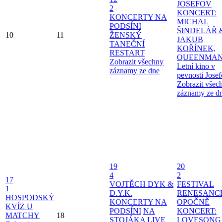
JOSEFOV
2
KONCERT:
KONCERTY NA
MICHAL
PODSÍNI
ŠINDELÁŘ 
10
11
ŽENSKÝ
JAKUB
TANEČNÍ
KOŘÍNEK,
RESTART
QUEENMAN
Zobrazit všechny
Letní kino v
záznamy ze dne
pevnosti Jose
Zobrazit všec
záznamy ze d
19
20
4
2
17
VOJTĚCH DYK &
FESTIVAL
1
D.Y.K.
RENESANC
HOSPODSKÝ
KONCERTY NA
OPOČNĚ
KVÍZ U
PODSÍNI
NA
KONCERT:
MATCHY
18
STOJÁKA LIVE
LOVESONG