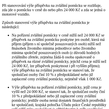
Při stanovování výše příspěvku na zvláštní pomůcku se rozlišuje,
zda jde o pomůcku v ceně do nebo přes 24 000 Kč a zda se jedná o
motorové vozidlo.
Způsob stanovení výše příspěvku na zvláštní pomůcku je
následující:
Na pořízení zvláštní pomůcky v ceně nižší než 24 000 Kč se
příspěvek na zvláštní pomůcku poskytne jen osobě, která má
příjem (příjem s ní společně posuzovaných osob) nižší než
8násobek životního minima jednotlivce nebo životního
minima společně posuzovaných osob (z důvodů hodných
zvláštního zřetele, zejména žádá-li osoba opakovaně o
příspěvek na různé zvláštní pomůcky, jejichž cena je nižší než
24 000 Kč, lze příspěvek poskytnout i při vyšším příjmu);
výše příspěvku na zvláštní pomůcku se stanoví tak, že
spoluúčast osoby činí 10 % z předpokládané nebo již
zaplacené ceny zvláštní pomůcky, nejméně však 1 000 Kč.
Výše příspěvku na pořízení zvláštní pomůcky, jejíž cena je
vyšší než 24 000 Kč, se stanoví tak, že spoluúčast osoby činí
10 % z předpokládané nebo již zaplacené ceny zvláštní
pomůcky; jestliže osoba nemá dostatek finančních prostředků
ke spoluúčasti, krajská pobočka Úřadu práce České republiky