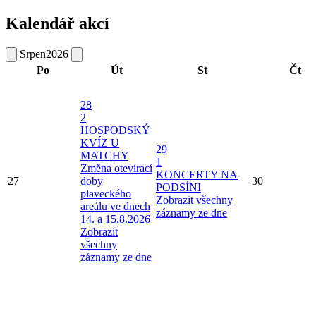
Kalendář akcí
Srpen
2026
Po
Út
St
Čt
28
2
HOSPODSKÝ
KVÍZ U
29
MATCHY
1
Změna otevírací
KONCERTY NA
27
doby
30
PODSÍNI
plaveckého
Zobrazit všechny
areálu ve dnech
záznamy ze dne
14. a 15.8.2026
Zobrazit
všechny
záznamy ze dne