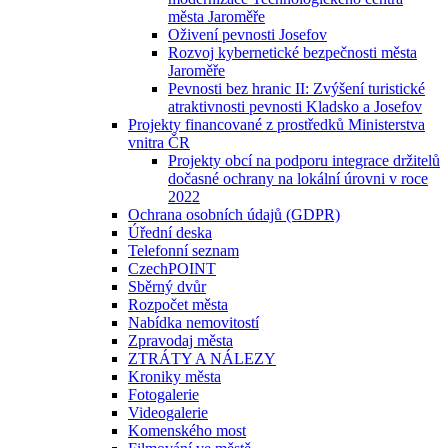
města Jaroměře
Oživení pevnosti Josefov
Rozvoj kybernetické bezpečnosti města
Jaroměře
Pevnosti bez hranic II: Zvýšení turistické
atraktivnosti pevnosti Kladsko a Josefov
Projekty financované z prostředků Ministerstva
vnitra ČR
Projekty obcí na podporu integrace držitelů
dočasné ochrany na lokální úrovni v roce
2022
Ochrana osobních údajů (GDPR)
Úřední deska
Telefonní seznam
CzechPOINT
Sběrný dvůr
Rozpočet města
Nabídka nemovitostí
Zpravodaj města
ZTRÁTY A NÁLEZY
Kroniky města
Fotogalerie
Videogalerie
Komenského most