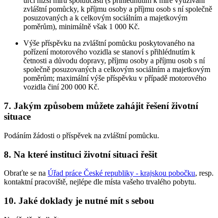
určí nižší míru spoluúčasti (s přihlédnutím k míře využívání
zvláštní pomůcky, k příjmu osoby a příjmu osob s ní společně
posuzovaných a k celkovým sociálním a majetkovým
poměrům), minimálně však 1 000 Kč.
Výše příspěvku na zvláštní pomůcku poskytovaného na
pořízení motorového vozidla se stanoví s přihlédnutím k
četnosti a důvodu dopravy, příjmu osoby a příjmu osob s ní
společně posuzovaných a celkovým sociálním a majetkovým
poměrům; maximální výše příspěvku v případě motorového
vozidla činí 200 000 Kč.
7. Jakým způsobem můžete zahájit řešení životní
situace
Podáním žádosti o příspěvek na zvláštní pomůcku.
8. Na které instituci životní situaci řešit
Obraťte se na
Úřad práce České republiky - krajskou pobočku
, resp.
kontaktní pracoviště, nejlépe dle místa vašeho trvalého pobytu.
10. Jaké doklady je nutné mít s sebou