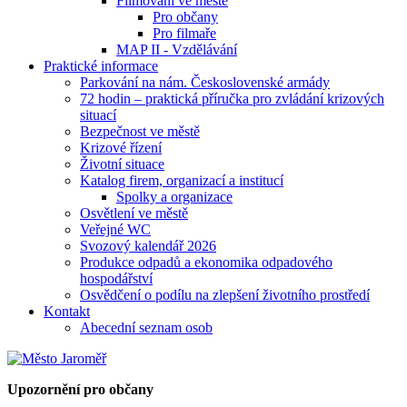
Filmování ve městě
Pro občany
Pro filmaře
MAP II - Vzdělávání
Praktické informace
Parkování na nám. Československé armády
72 hodin – praktická příručka pro zvládání krizových
situací
Bezpečnost ve městě
Krizové řízení
Životní situace
Katalog firem, organizací a institucí
Spolky a organizace
Osvětlení ve městě
Veřejné WC
Svozový kalendář 2026
Produkce odpadů a ekonomika odpadového
hospodářství
Osvědčení o podílu na zlepšení životního prostředí
Kontakt
Abecední seznam osob
Upozornění pro občany