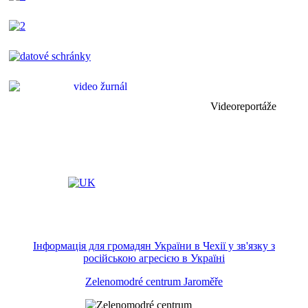
Videoreportáže
Інформація для громадян України в Чехії у зв'язку з
російською агресією в Україні
Zelenomodré centrum Jaroměře