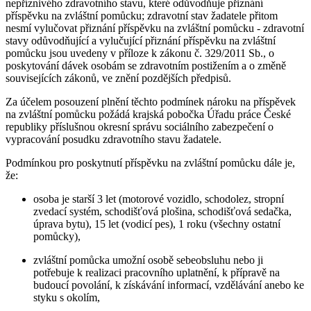
nepříznivého zdravotního stavu, které odůvodňuje přiznání
příspěvku na zvláštní pomůcku; zdravotní stav žadatele přitom
nesmí vylučovat přiznání příspěvku na zvláštní pomůcku - zdravotní
stavy odůvodňující a vylučující přiznání příspěvku na zvláštní
pomůcku jsou uvedeny v příloze k zákonu č. 329/2011 Sb., o
poskytování dávek osobám se zdravotním postižením a o změně
souvisejících zákonů, ve znění pozdějších předpisů.
Za účelem posouzení plnění těchto podmínek nároku na příspěvek
na zvláštní pomůcku požádá krajská pobočka Úřadu práce České
republiky příslušnou okresní správu sociálního zabezpečení o
vypracování posudku zdravotního stavu žadatele.
Podmínkou pro poskytnutí příspěvku na zvláštní pomůcku dále je,
že:
osoba je starší 3 let (motorové vozidlo, schodolez, stropní
zvedací systém, schodišťová plošina, schodišťová sedačka,
úprava bytu), 15 let (vodicí pes), 1 roku (všechny ostatní
pomůcky),
zvláštní pomůcka umožní osobě sebeobsluhu nebo ji
potřebuje k realizaci pracovního uplatnění, k přípravě na
budoucí povolání, k získávání informací, vzdělávání anebo ke
styku s okolím,