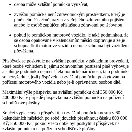
osoba může zvláštní pomůcku využívat,
zvláštní pomůcka není zdravotnickým prostředkem, který je
plně nebo částečně hrazen z veřejného zdravotního pojištění
anebo je osobě zapůjčen příslušnou zdravotní pojišťovnou,
pokud je pomůckou motorové vozidlo, je také podmínkou, že
se osoba opakovaně v kalendářním měsíci dopravuje a že je
schopna řídit motorové vozidlo nebo je schopna být vozidlem
převážena.
Příspěvek se poskytuje na zvláštní pomůcku v základním provedení,
které osobě vzhledem k jejímu zdravotnímu postižení plně vyhovuje
a splňuje podmínku nejmenší ekonomické náročnosti; tato podmínka
se nevyžaduje, je-li příspěvek na zvláštní pomůcku poskytován na
pořízení motorového vozidla nebo je-li oprávněnou osobou dítě.
Maximální výše příspěvku na zvláštní pomůcku činí 350 000 Kč;
400 000 Kč v případě příspěvku na zvláštní pomůcku na pořízení
schodišťové plošiny.
Součet vyplacených příspěvků na zvláštní pomůcku nesmí v 60
kalendářních měsících po sobě jdoucích přesáhnout částku 800 000
Kč; 850 000 Kč, pokud v této době byl poskytnut příspěvek na
zvláštní pomůcku na pořízení schodišťové plošiny.