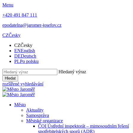
Menu
+420 491 847 111
epodatelna@jaromer-josefov.cz
CZ
Česky
CZ
Česky
EN
English
DE
Deutsch
PL
Po polsku
Hledaný výraz
Hledat
rozšířené vyhledávání
Město
Aktuality
Samospráva
Městské organizace
ČOI Ústřední inspektorát – mimosoudním řešení
spotřebitelských sporů (ADR)