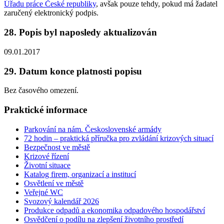
Úřadu práce České republiky
, avšak pouze tehdy, pokud má žadatel
zaručený elektronický podpis.
28. Popis byl naposledy aktualizován
09.01.2017
29. Datum konce platnosti popisu
Bez časového omezení.
Praktické informace
Parkování na nám. Československé armády
72 hodin – praktická příručka pro zvládání krizových situací
Bezpečnost ve městě
Krizové řízení
Životní situace
Katalog firem, organizací a institucí
Osvětlení ve městě
Veřejné WC
Svozový kalendář 2026
Produkce odpadů a ekonomika odpadového hospodářství
Osvědčení o podílu na zlepšení životního prostředí