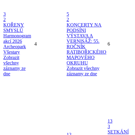
3
5
2
2
KOŘENY
KONCERTY NA
SMYSLŮ
PODSÍNI
Harmonogram
VÝSTAVA A
akcí 2026
VERNISÁŽ: 55.
4
6
Archeopark
ROČNÍK
Všestary
RATIBOŘICKÉHO
Zobrazit
MAPOVÉHO
všechny
OKRUHU
záznamy ze
Zobrazit všechny
dne
záznamy ze dne
13
3
SETKÁNÍ
12