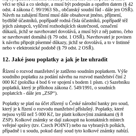
věci se týká a co sleduje, a musí být podepsán a opatřen datem (§ 42
odst. 4 zákona č. 99/1963 Sb., občanský soudní řád - dále jen OSŘ).
Návrh na zahájení řízení musí dále obsahovat jméno, příjmení,
bydliště účastníků, popřípadě rodná čísla účastníků, popřípadě též
jejich zástupců, vylíčení rozhodujících skutečností, označení
důkazů, jichž se navrhovatel dovolává, a musí být z něj patrno, čeho
se navrhovatel domáhá (§ 79 odst. 1 OSŘ). Navrhovatel je povinen
k návrhu připojit písemné důkazy, jichž se dovolává, a to v listinné
nebo v elektronické podobě (§ 79 odst. 2 OSŘ).
12. Jaké jsou poplatky a jak je lze uhradit
Řízení o rozvod manželství je zatíženo soudním poplatkem. Výše
soudního poplatku za podání návrhu na rozvod manželství činí 2
000 Kč (položka 4 bod 6 ve spojení s bodem 1 písm. c) Sazebníku
poplatků, který je přílohou zákona č. 549/1991, o soudních
poplatcích - dále jen „ZSP“).
Poplatky se platí na účet zřízený u České národní banky pro soud,
který je k řízení o rozvodu manželství příslušný. Poplatky, které
nejsou vyšší než 5 000 Kč, lze platit kolkovými známkami (§ 8
ZSP). Kolkové známky se dají zakoupit na kontaktních místech
veřejné správy (tzv. Czech POINT) nebo na vybraných poštách,
případně i u soudu, pokud daný soud tyto kolkové známky nabízí.