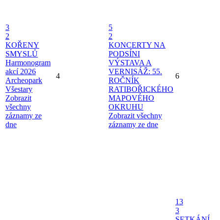
3
5
2
2
KOŘENY
KONCERTY NA
SMYSLŮ
PODSÍNI
Harmonogram
VÝSTAVA A
akcí 2026
VERNISÁŽ: 55.
4
6
Archeopark
ROČNÍK
Všestary
RATIBOŘICKÉHO
Zobrazit
MAPOVÉHO
všechny
OKRUHU
záznamy ze
Zobrazit všechny
dne
záznamy ze dne
13
3
SETKÁNÍ