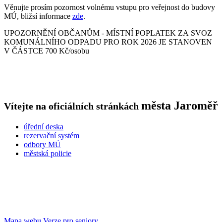
Věnujte prosím pozornost volnému vstupu pro veřejnost do budovy
MÚ, bližsí informace
zde
.
UPOZORNĚNÍ OBČANŮM - MÍSTNÍ POPLATEK ZA SVOZ
KOMUNÁLNÍHO ODPADU PRO ROK 2026 JE STANOVEN
V ČÁSTCE 700 Kč/osobu
města
Jaroměř
Vítejte na oficiálních stránkách
úřední deska
rezervační systém
odbory MÚ
městská policie
Mapa webu
Verze pro seniory