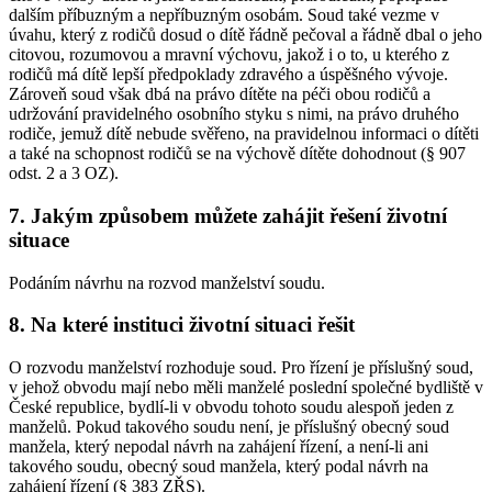
dalším příbuzným a nepříbuzným osobám. Soud také vezme v
úvahu, který z rodičů dosud o dítě řádně pečoval a řádně dbal o jeho
citovou, rozumovou a mravní výchovu, jakož i o to, u kterého z
rodičů má dítě lepší předpoklady zdravého a úspěšného vývoje.
Zároveň soud však dbá na právo dítěte na péči obou rodičů a
udržování pravidelného osobního styku s nimi, na právo druhého
rodiče, jemuž dítě nebude svěřeno, na pravidelnou informaci o dítěti
a také na schopnost rodičů se na výchově dítěte dohodnout (§ 907
odst. 2 a 3 OZ).
7. Jakým způsobem můžete zahájit řešení životní
situace
Podáním návrhu na rozvod manželství soudu.
8. Na které instituci životní situaci řešit
O rozvodu manželství rozhoduje soud. Pro řízení je příslušný soud,
v jehož obvodu mají nebo měli manželé poslední společné bydliště v
České republice, bydlí-li v obvodu tohoto soudu alespoň jeden z
manželů. Pokud takového soudu není, je příslušný obecný soud
manžela, který nepodal návrh na zahájení řízení, a není-li ani
takového soudu, obecný soud manžela, který podal návrh na
zahájení řízení (§ 383 ZŘS).