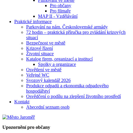
Filmování ve městě
Pro občany
Pro filmaře
MAP II - Vzdělávání
Praktické informace
Parkování na nám. Československé armády
72 hodin – praktická příručka pro zvládání krizových
situací
Bezpečnost ve městě
Krizové řízení
Životní situace
Katalog firem, organizací a institucí
Spolky a organizace
Osvětlení ve městě
Veřejné WC
Svozový kalendář 2026
Produkce odpadů a ekonomika odpadového
hospodářství
Osvědčení o podílu na zlepšení životního prostředí
Kontakt
Abecední seznam osob
Upozornění pro občany