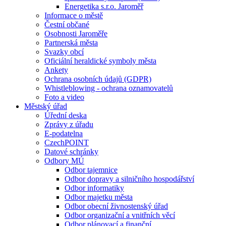
Energetika s.r.o. Jaroměř
Informace o městě
Čestní občané
Osobnosti Jaroměře
Partnerská města
Svazky obcí
Oficiální heraldické symboly města
Ankety
Ochrana osobních údajů (GDPR)
Whistleblowing - ochrana oznamovatelů
Foto a video
Městský úřad
Úřední deska
Zprávy z úřadu
E-podatelna
CzechPOINT
Datové schránky
Odbory MÚ
Odbor tajemnice
Odbor dopravy a silničního hospodářství
Odbor informatiky
Odbor majetku města
Odbor obecní živnostenský úřad
Odbor organizační a vnitřních věcí
Odbor plánovací a finanční