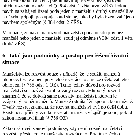
návrhem obou manželů, pokud navrhují rozvod bez zjišťování
příčin rozvratu manželství (§ 384 odst. 1 věta první ZŘS). Pokud
návrh na zahájení řízení podá jeden z manželů a druhý z manželů se
k návrhu připojí, postupuje soud stejně, jako by bylo řízení zahájeno
návrhem společným (§ 384 odst. 2 ZŘS).
V případě, že návrh na rozvod manželství podá někdo jiný než
manželé nebo jeden z manželů, soud jej odmítne (§ 384 odst. 1 věta
druhá ZŘS).
6. Jaké jsou podmínky a postup pro řešení životní
situace
Manželství lze rozvést pouze v případě, že je soužití manželů
hluboce, trvale a nenapravitelně rozvráceno a nelze očekávat jeho
obnovení (§ 755 odst. 1 OZ). Tento jediný důvod pro rozvod
manželství se nazývá kvalifikovaný rozvrat. Hluboký rozvrat
znamená, že se dotýká samé podstaty manželství, kterým je
vzájemný poměr manželů. Manželé odmítají žít spolu jako manželé.
Trvalý rozvrat znamená, že rozvrat manželství trvá po delší dobu.
Existenci a příčiny vzniku rozvratu manželství zjišťuje soud, pokud
zákon nestanoví jinak (§ 756 OZ).
Zákon zároveň stanoví podmínky, kdy není možné manželství
rozvést i přesto, že je manželství rozvráceno. Prvním z těchto