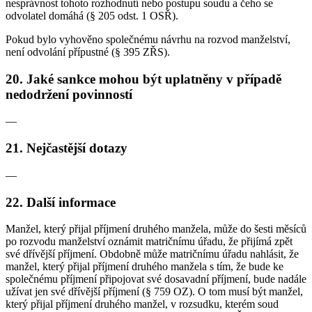
nesprávnost tohoto rozhodnutí nebo postupu soudu a čeho se
odvolatel domáhá (§ 205 odst. 1 OSŘ).
Pokud bylo vyhověno společnému návrhu na rozvod manželství,
není odvolání přípustné (§ 395 ZŘS).
20. Jaké sankce mohou být uplatněny v případě
nedodržení povinností
—
21. Nejčastější dotazy
—
22. Další informace
Manžel, který přijal příjmení druhého manžela, může do šesti měsíců
po rozvodu manželství oznámit matričnímu úřadu, že přijímá zpět
své dřívější příjmení. Obdobně může matričnímu úřadu nahlásit, že
manžel, který přijal příjmení druhého manžela s tím, že bude ke
společnému příjmení připojovat své dosavadní příjmení, bude nadále
užívat jen své dřívější příjmení (§ 759 OZ). O tom musí být manžel,
který přijal příjmení druhého manžel, v rozsudku, kterém soud