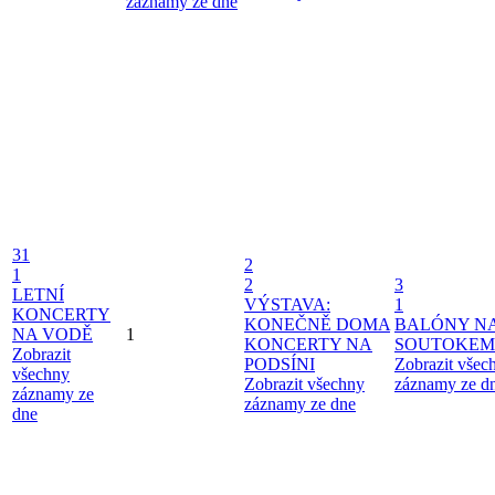
záznamy ze dne
31
2
1
2
3
LETNÍ
VÝSTAVA:
1
KONCERTY
KONEČNĚ DOMA
BALÓNY N
NA VODĚ
1
KONCERTY NA
SOUTOKEM
Zobrazit
PODSÍNI
Zobrazit všec
všechny
Zobrazit všechny
záznamy ze d
záznamy ze
záznamy ze dne
dne