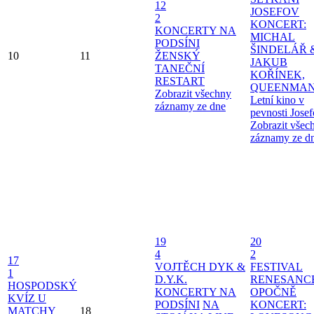
12
JOSEFOV
2
KONCERT:
KONCERTY NA
MICHAL
PODSÍNI
ŠINDELÁŘ 
10
11
ŽENSKÝ
JAKUB
TANEČNÍ
KOŘÍNEK,
RESTART
QUEENMAN
Zobrazit všechny
Letní kino v
záznamy ze dne
pevnosti Jose
Zobrazit všec
záznamy ze d
19
20
4
2
17
VOJTĚCH DYK &
FESTIVAL
1
D.Y.K.
RENESANC
HOSPODSKÝ
KONCERTY NA
OPOČNĚ
KVÍZ U
PODSÍNI
NA
KONCERT:
MATCHY
18