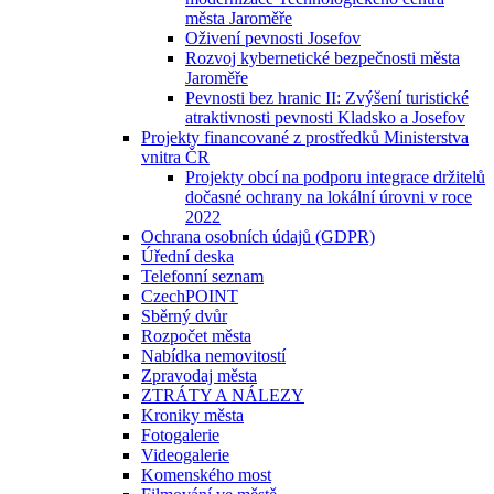
města Jaroměře
Oživení pevnosti Josefov
Rozvoj kybernetické bezpečnosti města
Jaroměře
Pevnosti bez hranic II: Zvýšení turistické
atraktivnosti pevnosti Kladsko a Josefov
Projekty financované z prostředků Ministerstva
vnitra ČR
Projekty obcí na podporu integrace držitelů
dočasné ochrany na lokální úrovni v roce
2022
Ochrana osobních údajů (GDPR)
Úřední deska
Telefonní seznam
CzechPOINT
Sběrný dvůr
Rozpočet města
Nabídka nemovitostí
Zpravodaj města
ZTRÁTY A NÁLEZY
Kroniky města
Fotogalerie
Videogalerie
Komenského most