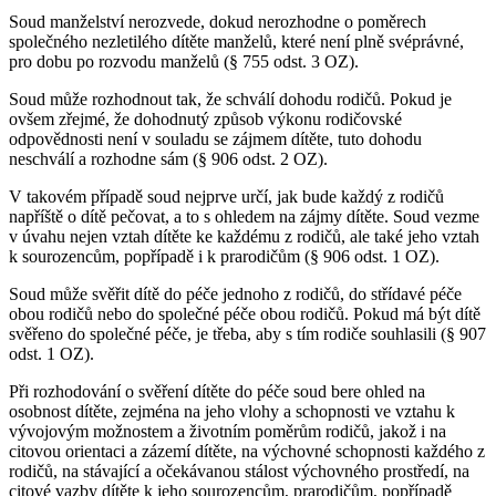
Soud manželství nerozvede, dokud nerozhodne o poměrech
společného nezletilého dítěte manželů, které není plně svéprávné,
pro dobu po rozvodu manželů (§ 755 odst. 3 OZ).
Soud může rozhodnout tak, že schválí dohodu rodičů. Pokud je
ovšem zřejmé, že dohodnutý způsob výkonu rodičovské
odpovědnosti není v souladu se zájmem dítěte, tuto dohodu
neschválí a rozhodne sám (§ 906 odst. 2 OZ).
V takovém případě soud nejprve určí, jak bude každý z rodičů
napříště o dítě pečovat, a to s ohledem na zájmy dítěte. Soud vezme
v úvahu nejen vztah dítěte ke každému z rodičů, ale také jeho vztah
k sourozencům, popřípadě i k prarodičům (§ 906 odst. 1 OZ).
Soud může svěřit dítě do péče jednoho z rodičů, do střídavé péče
obou rodičů nebo do společné péče obou rodičů. Pokud má být dítě
svěřeno do společné péče, je třeba, aby s tím rodiče souhlasili (§ 907
odst. 1 OZ).
Při rozhodování o svěření dítěte do péče soud bere ohled na
osobnost dítěte, zejména na jeho vlohy a schopnosti ve vztahu k
vývojovým možnostem a životním poměrům rodičů, jakož i na
citovou orientaci a zázemí dítěte, na výchovné schopnosti každého z
rodičů, na stávající a očekávanou stálost výchovného prostředí, na
citové vazby dítěte k jeho sourozencům, prarodičům, popřípadě