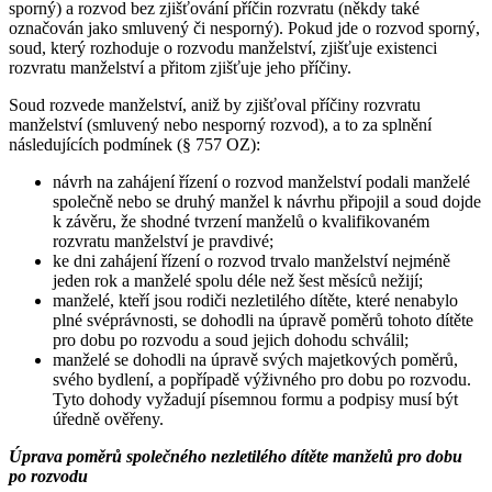
sporný) a rozvod bez zjišťování příčin rozvratu (někdy také
označován jako smluvený či nesporný). Pokud jde o rozvod sporný,
soud, který rozhoduje o rozvodu manželství, zjišťuje existenci
rozvratu manželství a přitom zjišťuje jeho příčiny.
Soud rozvede manželství, aniž by zjišťoval příčiny rozvratu
manželství (smluvený nebo nesporný rozvod), a to za splnění
následujících podmínek (§ 757 OZ):
návrh na zahájení řízení o rozvod manželství podali manželé
společně nebo se druhý manžel k návrhu připojil a soud dojde
k závěru, že shodné tvrzení manželů o kvalifikovaném
rozvratu manželství je pravdivé;
ke dni zahájení řízení o rozvod trvalo manželství nejméně
jeden rok a manželé spolu déle než šest měsíců nežijí;
manželé, kteří jsou rodiči nezletilého dítěte, které nenabylo
plné svéprávnosti, se dohodli na úpravě poměrů tohoto dítěte
pro dobu po rozvodu a soud jejich dohodu schválil;
manželé se dohodli na úpravě svých majetkových poměrů,
svého bydlení, a popřípadě výživného pro dobu po rozvodu.
Tyto dohody vyžadují písemnou formu a podpisy musí být
úředně ověřeny.
Úprava poměrů společného nezletilého dítěte manželů pro dobu
po rozvodu