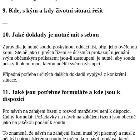
9. Kde, s kým a kdy životní situaci řešit
—
10. Jaké doklady je nutné mít s sebou
Zpravidla je nutné soudu poskytnout oddací list, příp. jeho ověřenou
kopii. Stejně jako u jiných řízení se účastníci prokazují u jednání
svým občanským průkazem; jsou-li zastoupeni, je nutné, aby soudu
poskytli plnou moc, kterou udělili svému zástupci.
Případná potřeba určitých dalších dokladů vyplývá z konkrétní
situace.
11. Jaké jsou potřebné formuláře a kde jsou k
dispozici
Pro návrh na zahájení řízení o rozvod manželství není k dispozici
žádný formulář. Požadavky na návrh na zahájení řízení jsou obecné
jako na jakékoli podání k soudu.
To znamená, že návrh na zahájení řízení musí být písemný a musí z
něj být patrno, kterému soudu je určen, kdo návrh podává, které