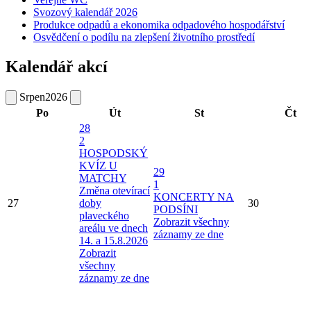
Svozový kalendář 2026
Produkce odpadů a ekonomika odpadového hospodářství
Osvědčení o podílu na zlepšení životního prostředí
Kalendář akcí
Srpen
2026
Po
Út
St
Čt
28
2
HOSPODSKÝ
KVÍZ U
29
MATCHY
1
Změna otevírací
KONCERTY NA
27
doby
30
PODSÍNI
plaveckého
Zobrazit všechny
areálu ve dnech
záznamy ze dne
14. a 15.8.2026
Zobrazit
všechny
záznamy ze dne