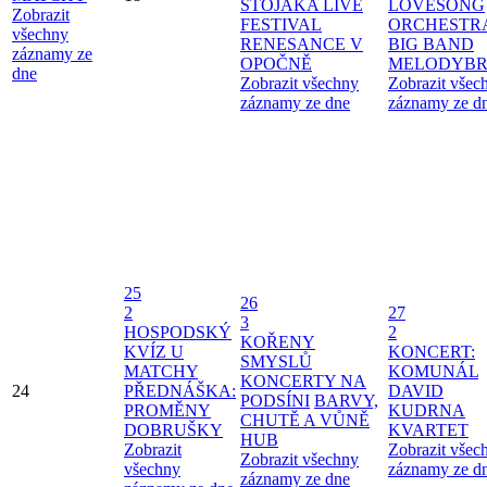
STOJÁKA LIVE
LOVESONG
Zobrazit
FESTIVAL
ORCHESTR
všechny
RENESANCE V
BIG BAND
záznamy ze
OPOČNĚ
MELODYBR
dne
Zobrazit všechny
Zobrazit všec
záznamy ze dne
záznamy ze d
25
26
2
27
3
HOSPODSKÝ
2
KOŘENY
KVÍZ U
KONCERT:
SMYSLŮ
MATCHY
KOMUNÁL
KONCERTY NA
24
PŘEDNÁŠKA:
DAVID
PODSÍNI
BARVY,
PROMĚNY
KUDRNA
CHUTĚ A VŮNĚ
DOBRUŠKY
KVARTET
HUB
Zobrazit
Zobrazit všec
Zobrazit všechny
všechny
záznamy ze d
záznamy ze dne