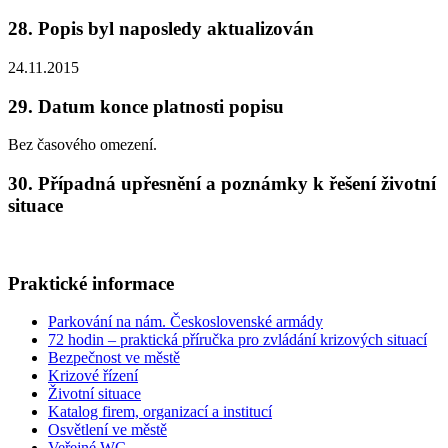
28. Popis byl naposledy aktualizován
24.11.2015
29. Datum konce platnosti popisu
Bez časového omezení.
30. Případná upřesnění a poznámky k řešení životní
situace
Praktické informace
Parkování na nám. Československé armády
72 hodin – praktická příručka pro zvládání krizových situací
Bezpečnost ve městě
Krizové řízení
Životní situace
Katalog firem, organizací a institucí
Osvětlení ve městě
Veřejné WC