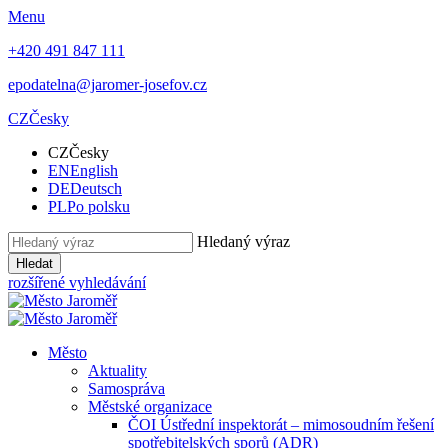
Menu
+420 491 847 111
epodatelna@jaromer-josefov.cz
CZ
Česky
CZ
Česky
EN
English
DE
Deutsch
PL
Po polsku
Hledaný výraz
Hledat
rozšířené vyhledávání
Město
Aktuality
Samospráva
Městské organizace
ČOI Ústřední inspektorát – mimosoudním řešení
spotřebitelských sporů (ADR)