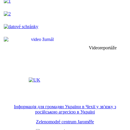
Videoreportáže
Інформація для громадян України в Чехії у зв'язку з
російською агресією в Україні
Zelenomodré centrum Jaroměře