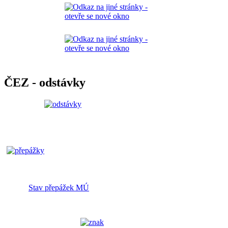
ČEZ - odstávky
Stav přepážek MÚ