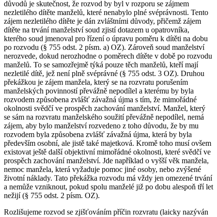
důvodů je skutečnost, že rozvod by byl v rozporu se zájmem
nezletilého dítěte manželů, které nenabylo plné svéprávnosti. Tento
zájem nezletilého dítěte je dán zvláštními důvody, přičemž zájem
dítěte na trvání manželství soud zjistí dotazem u opatrovníka,
kterého soud jmenoval pro řízení o úpravu poměru k dítěti na dobu
po rozvodu (§ 755 odst. 2 písm. a) OZ). Zároveň soud manželství
nerozvede, dokud nerozhodne o poměrech dítěte v době po rozvodu
manželů. To se samozřejmě týká pouze těch manželů, kteří mají
nezletilé dítě, jež není plně svéprávné (§ 755 odst. 3 OZ). Druhou
překážkou je zájem manžela, který se na rozvratu porušením
manželských povinností převážně nepodílel a kterému by byla
rozvodem způsobena zvlášť závažná újma s tím, že mimořádné
okolnosti svědčí ve prospěch zachování manželství. Manžel, který
se sám na rozvratu manželského soužití převážně nepodílel, nemá
zájem, aby bylo manželství rozvedeno z toho důvodu, že by mu
rozvodem byla způsobena zvlášť závažná újma, která by byla
především osobní, ale jistě také majetková. Kromě toho musí ovšem
existovat ještě další objektivní mimořádné okolnosti, které svědčí ve
prospěch zachování manželství. Jde například o vyšší věk manžela,
nemoc manžela, která vyžaduje pomoc jiné osoby, nebo zvýšené
životní náklady. Tato překážka rozvodu má vždy jen omezené trvání
a nemůže vzniknout, pokud spolu manželé již po dobu alespoň tří let
nežijí (§ 755 odst. 2 písm. OZ).
Rozlišujeme rozvod se zjišťováním příčin rozvratu (laicky nazýván