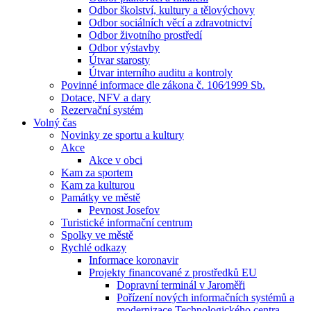
Odbor školství, kultury a tělovýchovy
Odbor sociálních věcí a zdravotnictví
Odbor životního prostředí
Odbor výstavby
Útvar starosty
Útvar interního auditu a kontroly
Povinné informace dle zákona č. 106⁄1999 Sb.
Dotace, NFV a dary
Rezervační systém
Volný čas
Novinky ze sportu a kultury
Akce
Akce v obci
Kam za sportem
Kam za kulturou
Památky ve městě
Pevnost Josefov
Turistické informační centrum
Spolky ve městě
Rychlé odkazy
Informace koronavir
Projekty financované z prostředků EU
Dopravní terminál v Jaroměři
Pořízení nových informačních systémů a
modernizace Technologického centra