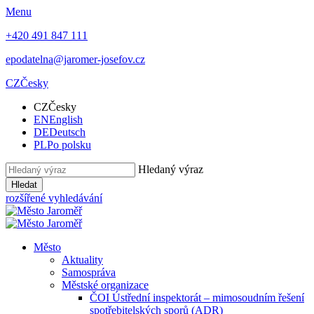
Menu
+420 491 847 111
epodatelna@jaromer-josefov.cz
CZ
Česky
CZ
Česky
EN
English
DE
Deutsch
PL
Po polsku
Hledaný výraz
Hledat
rozšířené vyhledávání
Město
Aktuality
Samospráva
Městské organizace
ČOI Ústřední inspektorát – mimosoudním řešení
spotřebitelských sporů (ADR)