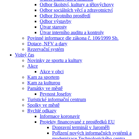
Odbor školství, kultury a tělovýchovy
Odbor sociálních věcí a zdravotnictví
Odbor životního prostředí
Odbor výstavby
Útvar starosty
Útvar interního auditu a kontroly
Povinné informace dle zákona č. 106⁄1999 Sb.
Dotace, NFV a dary
Rezervační systém
Volný čas
Novinky ze sportu a kultury
Akce
Akce v obci
Kam za sportem
Kam za kulturou
Památky ve městě
Pevnost Josefov
Turistické informační centrum
Spolky ve městě
Rychlé odkazy
Informace koronavir
Projekty financované z prostředků EU
Dopravní terminál v Jaroměři
Pořízení nových informačních systémů a
modernizace Technologického centra