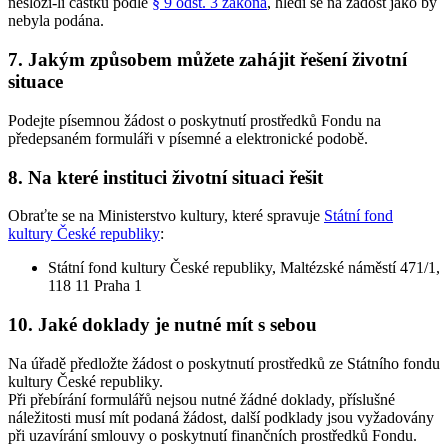
nesloží-li částku podle
§ 9 odst. 3 zákona
, hledí se na žádost jako by
nebyla podána.
7. Jakým způsobem můžete zahájit řešení životní
situace
Podejte písemnou žádost o poskytnutí prostředků Fondu na
předepsaném formuláři v písemné a elektronické podobě.
8. Na které instituci životní situaci řešit
Obraťte se na Ministerstvo kultury, které spravuje
Státní fond
kultury České republiky
:
Státní fond kultury České republiky, Maltézské náměstí 471/1,
118 11 Praha 1
10. Jaké doklady je nutné mít s sebou
Na úřadě předložte žádost o poskytnutí prostředků ze Státního fondu
kultury České republiky.
Při přebírání formulářů nejsou nutné žádné doklady, příslušné
náležitosti musí mít podaná žádost, další podklady jsou vyžadovány
při uzavírání smlouvy o poskytnutí finančních prostředků Fondu.