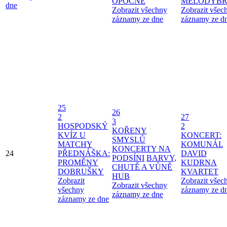
OPOČNĚ
MELODYBR
dne
Zobrazit všechny
Zobrazit všec
záznamy ze dne
záznamy ze d
25
26
2
27
3
HOSPODSKÝ
2
KOŘENY
KVÍZ U
KONCERT:
SMYSLŮ
MATCHY
KOMUNÁL
KONCERTY NA
24
PŘEDNÁŠKA:
DAVID
PODSÍNI
BARVY,
PROMĚNY
KUDRNA
CHUTĚ A VŮNĚ
DOBRUŠKY
KVARTET
HUB
Zobrazit
Zobrazit všec
Zobrazit všechny
všechny
záznamy ze d
záznamy ze dne
záznamy ze dne