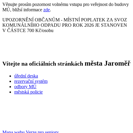
Věnujte prosím pozornost volnému vstupu pro veřejnost do budovy
MÚ, bližsí informace
zde
.
UPOZORNĚNÍ OBČANŮM - MÍSTNÍ POPLATEK ZA SVOZ
KOMUNÁLNÍHO ODPADU PRO ROK 2026 JE STANOVEN
V ČÁSTCE 700 Kč/osobu
města
Jaroměř
Vítejte na oficiálních stránkách
úřední deska
rezervační systém
odbory MÚ
městská policie
Mapa webu
Verze pro seniory