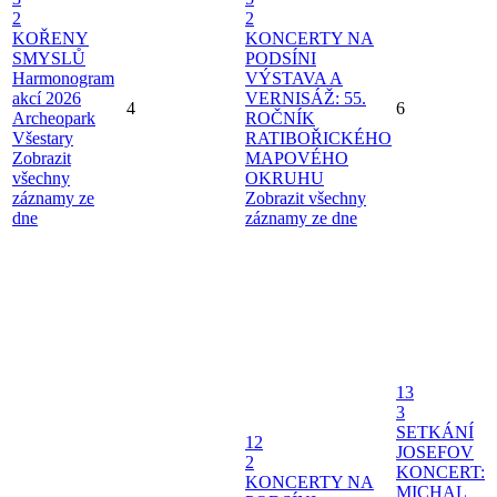
2
2
KOŘENY
KONCERTY NA
SMYSLŮ
PODSÍNI
Harmonogram
VÝSTAVA A
akcí 2026
VERNISÁŽ: 55.
4
6
Archeopark
ROČNÍK
Všestary
RATIBOŘICKÉHO
Zobrazit
MAPOVÉHO
všechny
OKRUHU
záznamy ze
Zobrazit všechny
dne
záznamy ze dne
13
3
SETKÁNÍ
12
JOSEFOV
2
KONCERT:
KONCERTY NA
MICHAL