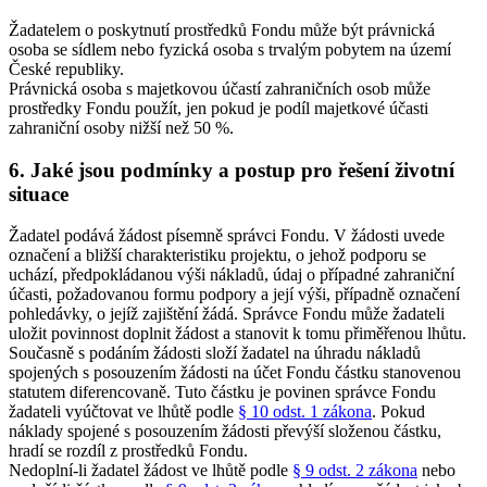
Žadatelem o poskytnutí prostředků Fondu může být právnická
osoba se sídlem nebo fyzická osoba s trvalým pobytem na území
České republiky.
Právnická osoba s majetkovou účastí zahraničních osob může
prostředky Fondu použít, jen pokud je podíl majetkové účasti
zahraniční osoby nižší než 50 %.
6. Jaké jsou podmínky a postup pro řešení životní
situace
Žadatel podává žádost písemně správci Fondu. V žádosti uvede
označení a bližší charakteristiku projektu, o jehož podporu se
uchází, předpokládanou výši nákladů, údaj o případné zahraniční
účasti, požadovanou formu podpory a její výši, případně označení
pohledávky, o jejíž zajištění žádá. Správce Fondu může žadateli
uložit povinnost doplnit žádost a stanovit k tomu přiměřenou lhůtu.
Současně s podáním žádosti složí žadatel na úhradu nákladů
spojených s posouzením žádosti na účet Fondu částku stanovenou
statutem diferencovaně. Tuto částku je povinen správce Fondu
žadateli vyúčtovat ve lhůtě podle
§ 10 odst. 1 zákona
. Pokud
náklady spojené s posouzením žádosti převýší složenou částku,
hradí se rozdíl z prostředků Fondu.
Nedoplní-li žadatel žádost ve lhůtě podle
§ 9 odst. 2 zákona
nebo