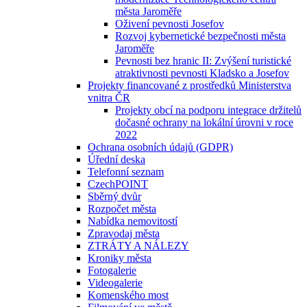
města Jaroměře
Oživení pevnosti Josefov
Rozvoj kybernetické bezpečnosti města
Jaroměře
Pevnosti bez hranic II: Zvýšení turistické
atraktivnosti pevnosti Kladsko a Josefov
Projekty financované z prostředků Ministerstva
vnitra ČR
Projekty obcí na podporu integrace držitelů
dočasné ochrany na lokální úrovni v roce
2022
Ochrana osobních údajů (GDPR)
Úřední deska
Telefonní seznam
CzechPOINT
Sběrný dvůr
Rozpočet města
Nabídka nemovitostí
Zpravodaj města
ZTRÁTY A NÁLEZY
Kroniky města
Fotogalerie
Videogalerie
Komenského most