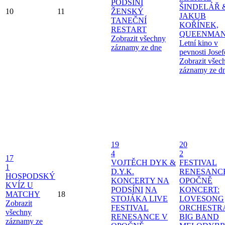
PODSÍNI
ŠINDELÁŘ 
10
11
ŽENSKÝ
JAKUB
TANEČNÍ
KOŘÍNEK,
RESTART
QUEENMAN
Zobrazit všechny
Letní kino v
záznamy ze dne
pevnosti Jose
Zobrazit všec
záznamy ze d
19
20
4
2
17
VOJTĚCH DYK &
FESTIVAL
1
D.Y.K.
RENESANC
HOSPODSKÝ
KONCERTY NA
OPOČNĚ
KVÍZ U
PODSÍNI
NA
KONCERT:
MATCHY
18
STOJÁKA LIVE
LOVESONG
Zobrazit
FESTIVAL
ORCHESTR
všechny
RENESANCE V
BIG BAND
záznamy ze