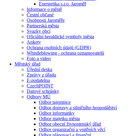
Energetika s.r.o. Jaroměř
Informace o městě
Čestní občané
Osobnosti Jaroměře
Partnerská města
Svazky obcí
Oficiální heraldické symboly města
Ankety
Ochrana osobních údajů (GDPR)
Whistleblowing - ochrana oznamovatelů
Foto a video
Městský úřad
Úřední deska
Zprávy z úřadu
E-podatelna
CzechPOINT
Datové schránky
Odbory MÚ
Odbor tajemnice
Odbor dopravy a silničního hospodářství
Odbor informatiky
Odbor majetku města
Odbor obecní živnostenský úřad
Odbor organizační a vnitřních věcí
Odbor plánovací a finanční