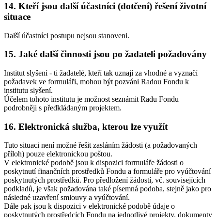
14. Kteří jsou další účastníci (dotčení) řešení životní
situace
Další účastníci postupu nejsou stanoveni.
15. Jaké další činnosti jsou po žadateli požadovány
Institut slyšení - ti žadatelé, kteří tak uznají za vhodné a vyznačí
požadavek ve formuláři, mohou být pozváni Radou Fondu k
institutu slyšení.
Účelem tohoto institutu je možnost seznámit Radu Fondu
podrobněji s předkládaným projektem.
16. Elektronická služba, kterou lze využít
Tuto situaci není možné řešit zasláním žádosti (a požadovaných
příloh) pouze elektronickou poštou.
V elektronické podobě jsou k dispozici formuláře žádosti o
poskytnutí finančních prostředků Fondu a formuláře pro vyúčtování
poskytnutých prostředků. Pro předložení žádostí, vč. souvisejících
podkladů, je však požadována také písemná podoba, stejně jako pro
následné uzavření smlouvy a vyúčtování.
Dále pak jsou k dispozici v elektronické podobě údaje o
poskytnutých prostředcích Fondu na jednotlivé projekty, dokumenty