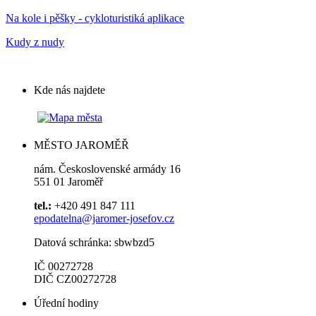
Na kole i pěšky - cykloturistiká aplikace
Kudy z nudy
Kde nás najdete
MĚSTO JAROMĚŘ
nám. Československé armády 16
551 01 Jaroměř
tel.:
+420 491 847 111
epodatelna@jaromer-josefov.cz
Datová schránka: sbwbzd5
IČ 00272728
DIČ CZ00272728
Úřední hodiny