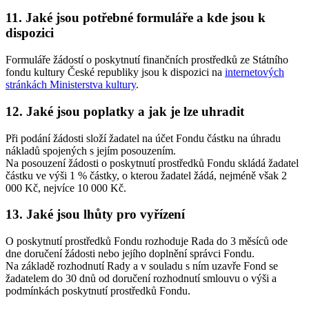
11. Jaké jsou potřebné formuláře a kde jsou k
dispozici
Formuláře žádostí o poskytnutí finančních prostředků ze Státního
fondu kultury České republiky jsou k dispozici na
internetových
stránkách Ministerstva kultury
.
12. Jaké jsou poplatky a jak je lze uhradit
Při podání žádosti složí žadatel na účet Fondu částku na úhradu
nákladů spojených s jejím posouzením.
Na posouzení žádosti o poskytnutí prostředků Fondu skládá žadatel
částku ve výši 1 % částky, o kterou žadatel žádá, nejméně však 2
000 Kč, nejvíce 10 000 Kč.
13. Jaké jsou lhůty pro vyřízení
O poskytnutí prostředků Fondu rozhoduje Rada do 3 měsíců ode
dne doručení žádosti nebo jejího doplnění správci Fondu.
Na základě rozhodnutí Rady a v souladu s ním uzavře Fond se
žadatelem do 30 dnů od doručení rozhodnutí smlouvu o výši a
podmínkách poskytnutí prostředků Fondu.