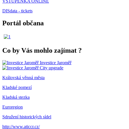
VSTUPENKA ONLINE
DISdata - tickets
Portál občana
Co by Vás mohlo zajímat
?
Investice Jaroměř
City upgrade
Královská věnná města
Kladské pomezí
Kladská stezka
Euroregion
Sdružení historických sídel
http://www.aticcr.cz/