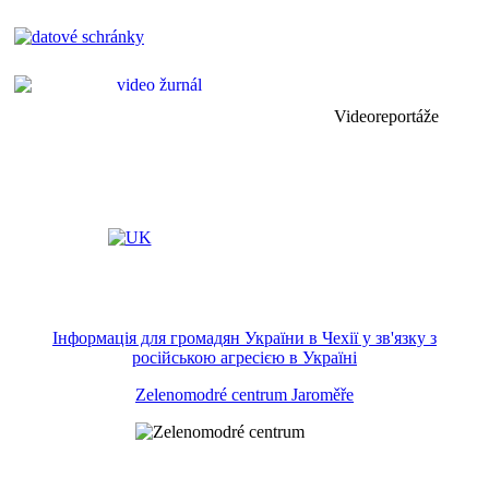
Videoreportáže
Інформація для громадян України в Чехії у зв'язку з
російською агресією в Україні
Zelenomodré centrum Jaroměře