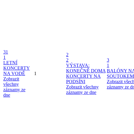
31
2
1
2
3
LETNÍ
VÝSTAVA:
1
KONCERTY
KONEČNĚ DOMA
BALÓNY N
NA VODĚ
1
KONCERTY NA
SOUTOKEM
Zobrazit
PODSÍNI
Zobrazit všec
všechny
Zobrazit všechny
záznamy ze d
záznamy ze
záznamy ze dne
dne