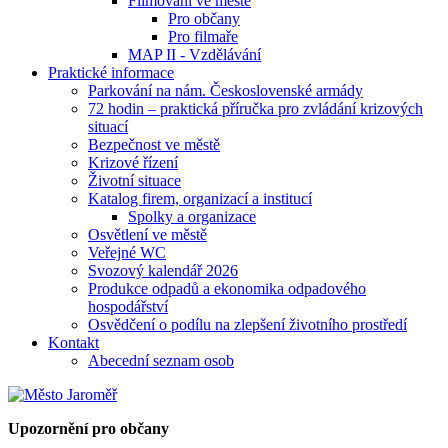
Filmování ve městě
Pro občany
Pro filmaře
MAP II - Vzdělávání
Praktické informace
Parkování na nám. Československé armády
72 hodin – praktická příručka pro zvládání krizových
situací
Bezpečnost ve městě
Krizové řízení
Životní situace
Katalog firem, organizací a institucí
Spolky a organizace
Osvětlení ve městě
Veřejné WC
Svozový kalendář 2026
Produkce odpadů a ekonomika odpadového
hospodářství
Osvědčení o podílu na zlepšení životního prostředí
Kontakt
Abecední seznam osob
Upozornění pro občany