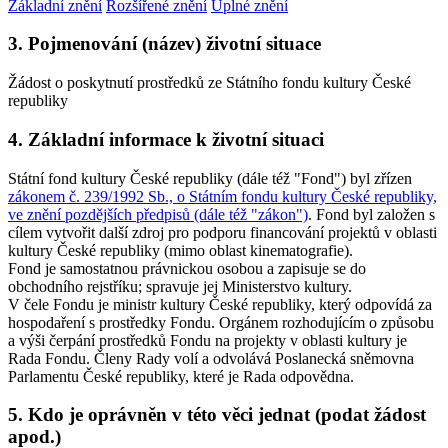
Základní znění
Rozšířené znění
Úplné znění
3. Pojmenování (název) životní situace
Žádost o poskytnutí prostředků ze Státního fondu kultury České
republiky
4. Základní informace k životní situaci
Státní fond kultury České republiky (dále též "Fond") byl zřízen
zákonem č. 239/1992 Sb., o Státním fondu kultury České republiky,
ve znění pozdějších předpisů (dále též "zákon")
. Fond byl založen s
cílem vytvořit další zdroj pro podporu financování projektů v oblasti
kultury České republiky (mimo oblast kinematografie).
Fond je samostatnou právnickou osobou a zapisuje se do
obchodního rejstříku; spravuje jej Ministerstvo kultury.
V čele Fondu je ministr kultury České republiky, který odpovídá za
hospodaření s prostředky Fondu. Orgánem rozhodujícím o způsobu
a výši čerpání prostředků Fondu na projekty v oblasti kultury je
Rada Fondu. Členy Rady volí a odvolává Poslanecká sněmovna
Parlamentu České republiky, které je Rada odpovědna.
5. Kdo je oprávněn v této věci jednat (podat žádost
apod.)