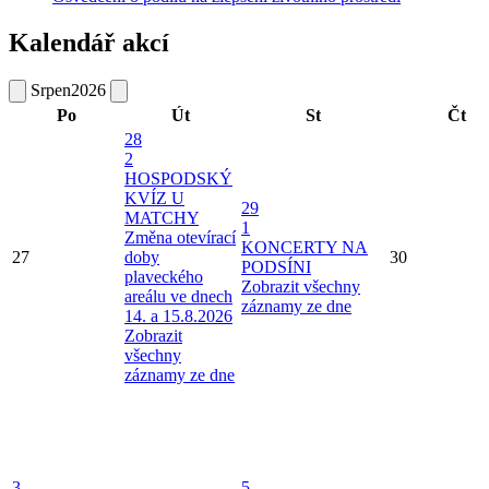
Kalendář akcí
Srpen
2026
Po
Út
St
Čt
28
2
HOSPODSKÝ
KVÍZ U
29
MATCHY
1
Změna otevírací
KONCERTY NA
27
doby
30
PODSÍNI
plaveckého
Zobrazit všechny
areálu ve dnech
záznamy ze dne
14. a 15.8.2026
Zobrazit
všechny
záznamy ze dne
3
5