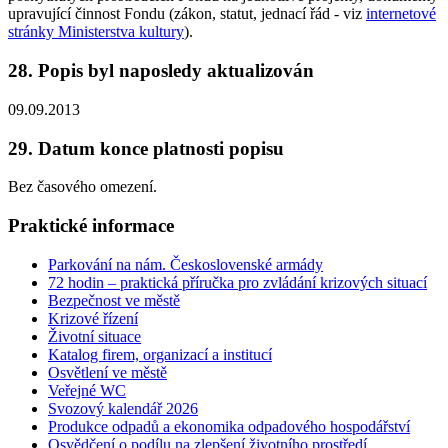
upravující činnost Fondu (zákon, statut, jednací řád - viz
internetové
stránky Ministerstva kultury
).
28. Popis byl naposledy aktualizován
09.09.2013
29. Datum konce platnosti popisu
Bez časového omezení.
Praktické informace
Parkování na nám. Československé armády
72 hodin – praktická příručka pro zvládání krizových situací
Bezpečnost ve městě
Krizové řízení
Životní situace
Katalog firem, organizací a institucí
Osvětlení ve městě
Veřejné WC
Svozový kalendář 2026
Produkce odpadů a ekonomika odpadového hospodářství
Osvědčení o podílu na zlepšení životního prostředí