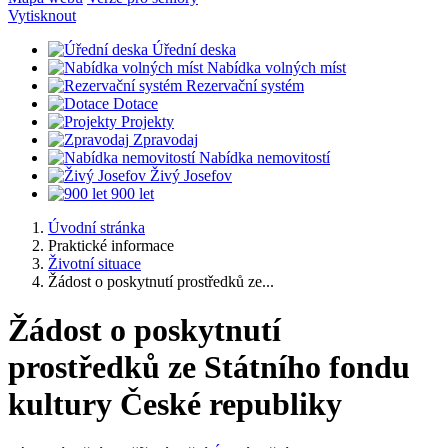
Vytisknout
Úřední deska
Nabídka volných míst
Rezervační systém
Dotace
Projekty
Zpravodaj
Nabídka nemovitostí
Živý Josefov
900 let
Úvodní stránka
Praktické informace
Životní situace
Žádost o poskytnutí prostředků ze...
Žádost o poskytnutí
prostředků ze Státního fondu
kultury České republiky